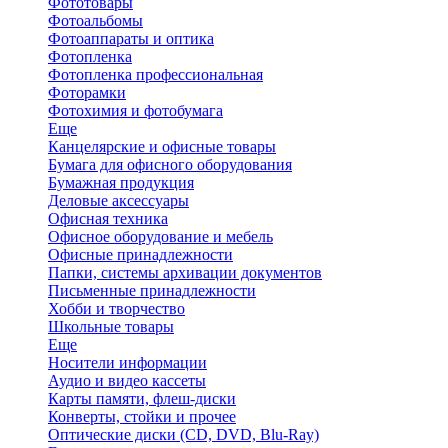
Фототовары
Фотоальбомы
Фотоаппараты и оптика
Фотопленка
Фотопленка профессиональная
Фоторамки
Фотохимия и фотобумага
Еще
Канцелярские и офисные товары
Бумага для офисного оборудования
Бумажная продукция
Деловые аксессуары
Офисная техника
Офисное оборудование и мебель
Офисные принадлежности
Папки, системы архивации документов
Письменные принадлежности
Хобби и творчество
Школьные товары
Еще
Носители информации
Аудио и видео кассеты
Карты памяти, флеш-диски
Конверты, стойки и прочее
Оптические диски (CD, DVD, Blu-Ray)