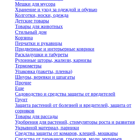
Мешки для мусора
Хранение и уход за одеждой и обувью
Колготки, носки, одежда
Детские товары
Товары для животных
Стильный дом
Корзина
Перчатки и рукавицы
Придверные и интерьерные коврики
Раскладушки и табуреты
Рулонные шторы, жалюзи, карнизы
Термометры
Упаковка (пакеты, пленка)
Шнуры, веревки и шпагаты
Прочие
Еще
Садоводство и средства защиты от вредителей
Грунт
Защита растений от болезней и вредителей, защита от
сорняков
Товары для рассады
Удобрения для растений, стимуляторы роста и развития
Укрывной материал, парники
Средства защиты от комаров, клещей, мошкары
Средства от тараканов, грызунов, моли, муравьев