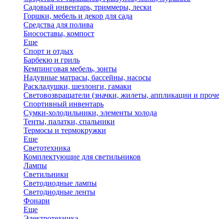
Садовый инвентарь, триммеры, лески
Горшки, мебель и декор для сада
Средства для полива
Биосоставы, компост
Еще
Спорт и отдых
Барбекю и гриль
Кемпинговая мебель, зонты
Надувные матрасы, бассейны, насосы
Раскладушки, шезлонги, гамаки
Световозвращатели (значки, жилеты, аппликации и проче
Спортивный инвентарь
Сумки-холодильники, элементы холода
Тенты, палатки, спальники
Термосы и термокружки
Еще
Светотехника
Комплектующие для светильников
Лампы
Светильники
Светодиодные лампы
Светодиодные ленты
Фонари
Еще
Электротехника