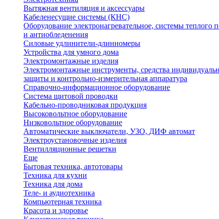
Вытяжная вентиляция и аксессуары
Кабеленесущие системы (КНС)
Оборудование электронагревательное, системы теплого п
и антиобледенения
Силовые удлинители-длинномеры
Устройства для умного дома
Электромонтажные изделия
Электромонтажные инструменты, средства индивидуаль
защиты и контрольно-измерительная аппаратура
Справочно-информационное оборудование
Система щитовой проводки
Кабельно-проводниковая продукция
Высоковольтное оборудование
Низковольтное оборудование
Автоматические выключатели, УЗО, ДИФ автомат
Электроустановочные изделия
Вентилляционные решетки
Еще
Бытовая техника, автотовары
Техника для кухни
Техника для дома
Теле- и аудиотехника
Компьютерная техника
Красота и здоровье