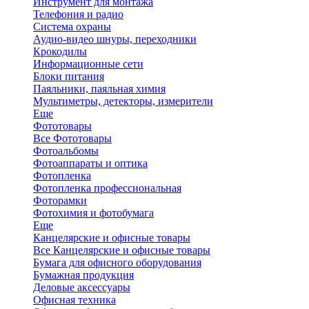
Инструмент для монтажа
Телефония и радио
Система охраны
Аудио-видео шнуры, переходники
Крокодилы
Информационные сети
Блоки питания
Паяльники, паяльная химия
Мультиметры, детекторы, измерители
Еще
Фототовары
Все Фототовары
Фотоальбомы
Фотоаппараты и оптика
Фотопленка
Фотопленка профессиональная
Фоторамки
Фотохимия и фотобумага
Еще
Канцелярские и офисные товары
Все Канцелярские и офисные товары
Бумага для офисного оборудования
Бумажная продукция
Деловые аксессуары
Офисная техника