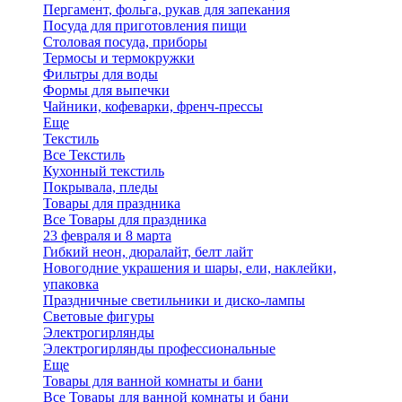
Пергамент, фольга, рукав для запекания
Посуда для приготовления пищи
Столовая посуда, приборы
Термосы и термокружки
Фильтры для воды
Формы для выпечки
Чайники, кофеварки, френч-прессы
Еще
Текстиль
Все Текстиль
Кухонный текстиль
Покрывала, пледы
Товары для праздника
Все Товары для праздника
23 февраля и 8 марта
Гибкий неон, дюралайт, белт лайт
Новогодние украшения и шары, ели, наклейки,
упаковка
Праздничные светильники и диско-лампы
Световые фигуры
Электрогирлянды
Электрогирлянды профессиональные
Еще
Товары для ванной комнаты и бани
Все Товары для ванной комнаты и бани