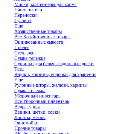
Миски, контейнеры для корма
Наполнители
Переноски
Туалеты
Еще
Хозяйственные товары
Все Хозяйственные товары
Оцинкованные емкости
Прочее
Стеллажи
Сумка-тележка
Сушилки для белья, гладильные доски
Тазы
Ящики, корзины, коробки для хранения
Еще
Рулонные шторы, жалюзи, карнизы
Сумка-тележка
Уборочный инвентарь
Все Уборочный инвентарь
Ведра, урны
Веники, щётки, совки
Лопаты, мётлы
Окномойки
Прочие товары
Швабры, насадки, черенки