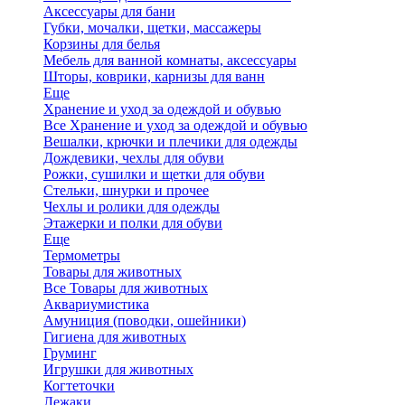
Аксессуары для бани
Губки, мочалки, щетки, массажеры
Корзины для белья
Мебель для ванной комнаты, аксессуары
Шторы, коврики, карнизы для ванн
Еще
Хранение и уход за одеждой и обувью
Все Хранение и уход за одеждой и обувью
Вешалки, крючки и плечики для одежды
Дождевики, чехлы для обуви
Рожки, сушилки и щетки для обуви
Стельки, шнурки и прочее
Чехлы и ролики для одежды
Этажерки и полки для обуви
Еще
Термометры
Товары для животных
Все Товары для животных
Аквариумистика
Амуниция (поводки, ошейники)
Гигиена для животных
Груминг
Игрушки для животных
Когтеточки
Лежаки