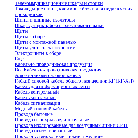
Телекоммуникационные шкафы и стойки
Токоведущие шины, клеммные блоки для подключения
проводников
Шины и шинные изоляторы
Шкафы, ящики, боксы электромонтажные
Щиты
Щиты в сборе
Щиты с монтажной панелью
Щиты учета электроэнергии
Электрощиты в сборе
Еще
Кабельно-проводниковая продукция
Все Кабельно-проводниковая продукция
Алюминиевый силовой кабель
Гибкий силовой кабель общего назначения: КГ (КГ-ХЛ)
Кабель для информационных сетей
Кабель контрольный
Кабель монтажный
Кабель сигнализации
Медный силовой кабель
Провода бытовые
Провода и шнуры соединительные
Провода изолированные для воздушных линий СИП
Провода неизолированные
Провода установочные гибкие и жесткие