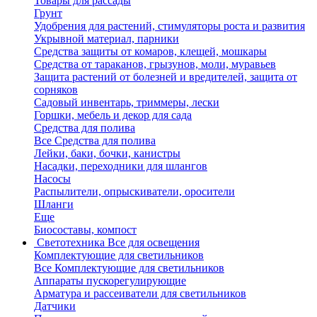
Товары для рассады
Грунт
Удобрения для растений, стимуляторы роста и развития
Укрывной материал, парники
Средства защиты от комаров, клещей, мошкары
Средства от тараканов, грызунов, моли, муравьев
Защита растений от болезней и вредителей, защита от
сорняков
Садовый инвентарь, триммеры, лески
Горшки, мебель и декор для сада
Средства для полива
Все Средства для полива
Лейки, баки, бочки, канистры
Насадки, переходники для шлангов
Насосы
Распылители, опрыскиватели, оросители
Шланги
Еще
Биосоставы, компост
Светотехника
Все для освещения
Комплектующие для светильников
Все Комплектующие для светильников
Аппараты пускорегулирующие
Арматура и рассеиватели для светильников
Датчики