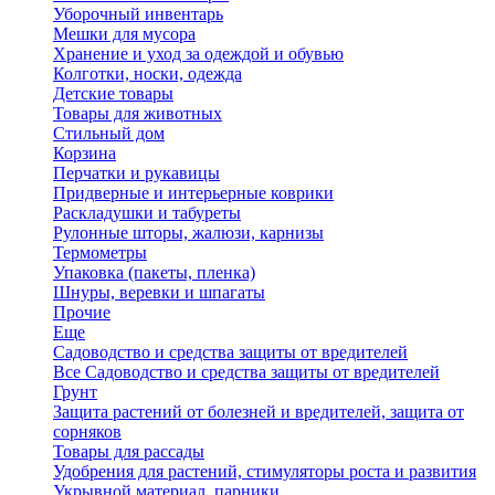
Уборочный инвентарь
Мешки для мусора
Хранение и уход за одеждой и обувью
Колготки, носки, одежда
Детские товары
Товары для животных
Стильный дом
Корзина
Перчатки и рукавицы
Придверные и интерьерные коврики
Раскладушки и табуреты
Рулонные шторы, жалюзи, карнизы
Термометры
Упаковка (пакеты, пленка)
Шнуры, веревки и шпагаты
Прочие
Еще
Садоводство и средства защиты от вредителей
Все Садоводство и средства защиты от вредителей
Грунт
Защита растений от болезней и вредителей, защита от
сорняков
Товары для рассады
Удобрения для растений, стимуляторы роста и развития
Укрывной материал, парники