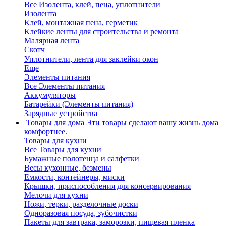
Все Изолента, клей, пена, уплотнители
Изолента
Клей, монтажная пена, герметик
Клейкие ленты для строительства и ремонта
Малярная лента
Скотч
Уплотнители, лента для заклейки окон
Еще
Элементы питания
Все Элементы питания
Аккумуляторы
Батарейки (Элементы питания)
Зарядные устройства
Товары для дома
Эти товары сделают вашу жизнь дома
комфортнее.
Товары для кухни
Все Товары для кухни
Бумажные полотенца и салфетки
Весы кухонные, безмены
Емкости, контейнеры, миски
Крышки, приспособления для консервирования
Мелочи для кухни
Ножи, терки, разделочные доски
Одноразовая посуда, зубочистки
Пакеты для завтрака, заморозки, пищевая пленка