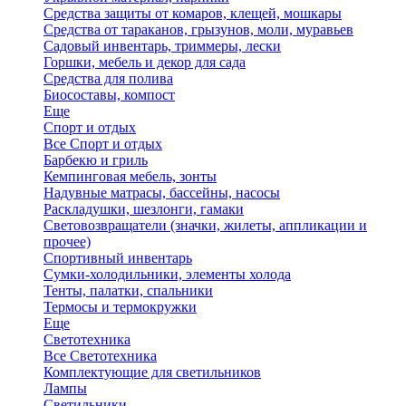
Средства защиты от комаров, клещей, мошкары
Средства от тараканов, грызунов, моли, муравьев
Садовый инвентарь, триммеры, лески
Горшки, мебель и декор для сада
Средства для полива
Биосоставы, компост
Еще
Спорт и отдых
Все Спорт и отдых
Барбекю и гриль
Кемпинговая мебель, зонты
Надувные матрасы, бассейны, насосы
Раскладушки, шезлонги, гамаки
Световозвращатели (значки, жилеты, аппликации и
прочее)
Спортивный инвентарь
Сумки-холодильники, элементы холода
Тенты, палатки, спальники
Термосы и термокружки
Еще
Светотехника
Все Светотехника
Комплектующие для светильников
Лампы
Светильники