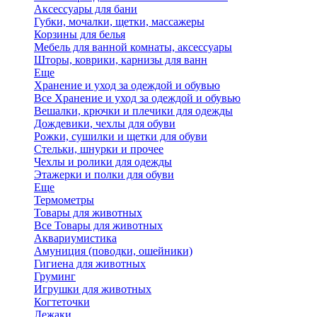
Аксессуары для бани
Губки, мочалки, щетки, массажеры
Корзины для белья
Мебель для ванной комнаты, аксессуары
Шторы, коврики, карнизы для ванн
Еще
Хранение и уход за одеждой и обувью
Все Хранение и уход за одеждой и обувью
Вешалки, крючки и плечики для одежды
Дождевики, чехлы для обуви
Рожки, сушилки и щетки для обуви
Стельки, шнурки и прочее
Чехлы и ролики для одежды
Этажерки и полки для обуви
Еще
Термометры
Товары для животных
Все Товары для животных
Аквариумистика
Амуниция (поводки, ошейники)
Гигиена для животных
Груминг
Игрушки для животных
Когтеточки
Лежаки