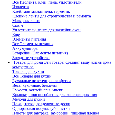
Все Изолента, клей, пена, уплотнители
Изолента
Клей, монтажная пена, герметик
Клейкие ленты для строительства и ремонта
Малярная лента
Скотч
Уплотнители, лента для заклейки окон
Еще
Элементы питания
Все Элементы питания
Аккумуляторы
Батарейки (Элементы питания)
Зарядные устройства
Товары для дома
Эти товары сделают вашу жизнь дома
комфортнее.
Товары для кухни
Все Товары для кухни
Бумажные полотенца и салфетки
Весы кухонные, безмены
Емкости, контейнеры, миски
Крышки, приспособления для консервирования
Мелочи для кухни
Ножи, терки, разделочные доски
Одноразовая посуда, зубочистки
Пакеты для завтрака, заморозки, пищевая пленка