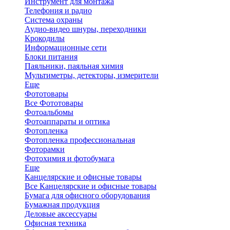
Инструмент для монтажа
Телефония и радио
Система охраны
Аудио-видео шнуры, переходники
Крокодилы
Информационные сети
Блоки питания
Паяльники, паяльная химия
Мультиметры, детекторы, измерители
Еще
Фототовары
Все Фототовары
Фотоальбомы
Фотоаппараты и оптика
Фотопленка
Фотопленка профессиональная
Фоторамки
Фотохимия и фотобумага
Еще
Канцелярские и офисные товары
Все Канцелярские и офисные товары
Бумага для офисного оборудования
Бумажная продукция
Деловые аксессуары
Офисная техника