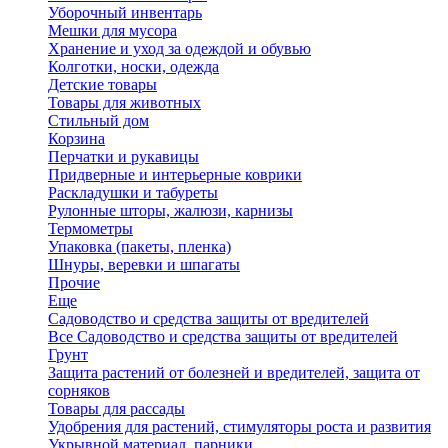
Уборочный инвентарь
Мешки для мусора
Хранение и уход за одеждой и обувью
Колготки, носки, одежда
Детские товары
Товары для животных
Стильный дом
Корзина
Перчатки и рукавицы
Придверные и интерьерные коврики
Раскладушки и табуреты
Рулонные шторы, жалюзи, карнизы
Термометры
Упаковка (пакеты, пленка)
Шнуры, веревки и шпагаты
Прочие
Еще
Садоводство и средства защиты от вредителей
Все Садоводство и средства защиты от вредителей
Грунт
Защита растений от болезней и вредителей, защита от
сорняков
Товары для рассады
Удобрения для растений, стимуляторы роста и развития
Укрывной материал, парники