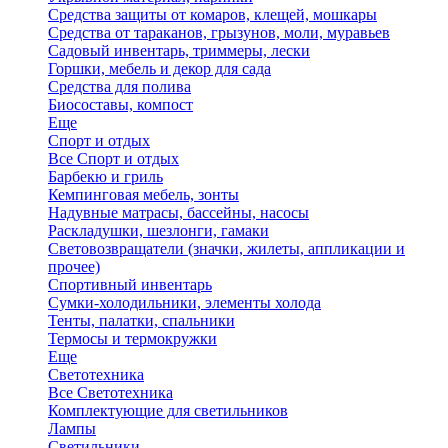
Средства защиты от комаров, клещей, мошкары
Средства от тараканов, грызунов, моли, муравьев
Садовый инвентарь, триммеры, лески
Горшки, мебель и декор для сада
Средства для полива
Биосоставы, компост
Еще
Спорт и отдых
Все Спорт и отдых
Барбекю и гриль
Кемпинговая мебель, зонты
Надувные матрасы, бассейны, насосы
Раскладушки, шезлонги, гамаки
Световозвращатели (значки, жилеты, аппликации и
прочее)
Спортивный инвентарь
Сумки-холодильники, элементы холода
Тенты, палатки, спальники
Термосы и термокружки
Еще
Светотехника
Все Светотехника
Комплектующие для светильников
Лампы
Светильники