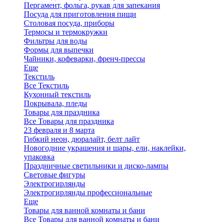
Пергамент, фольга, рукав для запекания
Посуда для приготовления пищи
Столовая посуда, приборы
Термосы и термокружки
Фильтры для воды
Формы для выпечки
Чайники, кофеварки, френч-прессы
Еще
Текстиль
Все Текстиль
Кухонный текстиль
Покрывала, пледы
Товары для праздника
Все Товары для праздника
23 февраля и 8 марта
Гибкий неон, дюралайт, белт лайт
Новогодние украшения и шары, ели, наклейки,
упаковка
Праздничные светильники и диско-лампы
Световые фигуры
Электрогирлянды
Электрогирлянды профессиональные
Еще
Товары для ванной комнаты и бани
Все Товары для ванной комнаты и бани