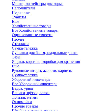
Миски, контейнеры для корма
Наполнители
Переноски
Туалеты
Еще
Хозяйственные товары
Все Хозяйственные товары
Оцинкованные емкости
Прочее
Стеллажи
Сумка-тележка
Сушилки для белья, гладильные доски
Тазы
Ящики, корзины, коробки для хранения
Еще
Рулонные шторы, жалюзи, карнизы
Сумка-тележка
Уборочный инвентарь
Все Уборочный инвентарь
Ведра, урны
Веники, щётки, совки
Лопаты, мётлы
Окномойки
Прочие товары
Швабры, насадки, черенки