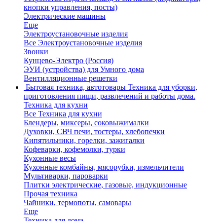
кнопки управления, посты)
Электрические машины
Еще
Электроустановочные изделия
Все Электроустановочные изделия
Звонки
Кунцево-Электро (Россия)
ЭУИ (устройства) для Умного дома
Вентилляционные решетки
Бытовая техника, автотовары
Техника для уборки,
приготовления пищи, развлечений и работы дома.
Техника для кухни
Все Техника для кухни
Блендеры, миксеры, соковыжималки
Духовки, СВЧ печи, тостеры, хлебопечки
Кипятильники, горелки, зажигалки
Кофеварки, кофемолки, турки
Кухонные весы
Кухонные комбайны, мясорубки, измельчители
Мультиварки, пароварки
Плитки электрические, газовые, индукционные
Прочая техника
Чайники, термопоты, самовары
Еще
Техника для дома