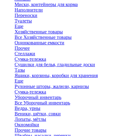
Миски, контейнеры для корма
Наполнители
Переноски
Туалеты
Еще
Хозяйственные товары
Все Хозяйственные товары
Оцинкованные емкости
Прочее
Стеллажи
Сумка-тележка
Сушилки для белья, гладильные доски
Тазы
Ящики, корзины, коробки для хранения
Еще
Рулонные шторы, жалюзи, карнизы
Сумка-тележка
Уборочный инвентарь
Все Уборочный инвентарь
Ведра, урны
Веники, щётки, совки
Лопаты, мётлы
Окномойки
Прочие товары
Швабры, насадки, черенки