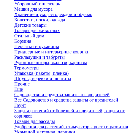
Уборочный инвентарь
Мешки для мусора
Хранение и уход за одеждой и обувью
Колготки, носки, одежда
Детские товары
Товары для животных
Стильный дом
Корзина
Перчатки и рукавицы
Придверные и интерьерные коврики
Раскладушки и табуреты
Рулонные шторы, жалюзи, карнизы
Термометры
Упаковка (пакеты, пленка)
Шнуры, веревки и шпагаты
Прочие
Еще
Садоводство и средства защиты от вредителей
Все Садоводство и средства защиты от вредителей
Грунт
Защита растений от болезней и вредителей, защита от
сорняков
Товары для рассады
Удобрения для растений, стимуляторы роста и развития
Укрывной материал, парники