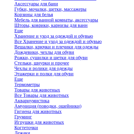
Аксессуары для бани
Губки, мочалки, щетки, массажеры
Корзины для белья
Мебель для ванной комнаты, аксессуары
Шторы, коврики, карнизы для ванн
Еще
Хранение и уход за одеждой и обувью
Все Хранение и уход за одеждой и обувью
Вешалки, крючки и плечики для одежды
Дождевики, чехлы для обуви
Рожки, сушилки и щетки для обуви
Стельки, шнурки и прочее
Чехлы и ролики для одежды
Этажерки и полки для обуви
Еще
Термометры
Товары для животных
Все Товары для животных
Аквариумистика
Амуниция (поводки, ошейники)
Гигиена для животных
Груминг
Игрушки для животных
Когтеточки
Лежаки