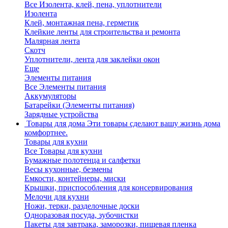
Все Изолента, клей, пена, уплотнители
Изолента
Клей, монтажная пена, герметик
Клейкие ленты для строительства и ремонта
Малярная лента
Скотч
Уплотнители, лента для заклейки окон
Еще
Элементы питания
Все Элементы питания
Аккумуляторы
Батарейки (Элементы питания)
Зарядные устройства
Товары для дома
Эти товары сделают вашу жизнь дома
комфортнее.
Товары для кухни
Все Товары для кухни
Бумажные полотенца и салфетки
Весы кухонные, безмены
Емкости, контейнеры, миски
Крышки, приспособления для консервирования
Мелочи для кухни
Ножи, терки, разделочные доски
Одноразовая посуда, зубочистки
Пакеты для завтрака, заморозки, пищевая пленка