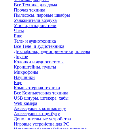
Все Техника для дома
Прочая техника
Пылесосы, паровые швабры
Увлажнители воздуха
Утюги, отпариватели
Часы
Еще
Теле- и аудиотехника
Все Теле- и аудиотехника
Диктофоны, радиоприемники, плееры
Другое
Колонки и аудиосистемы
Кронштейны, пульты
Микрофоны
Наушники
Еще
Компьютерная техника
Все Компьютерная техника
USB шнуры, штекера, хабы
Web-камера
Аксессуары к компьютеру
Аксессуары к ноутбуку
Дополнительные устройства
Игровые устройства для PC