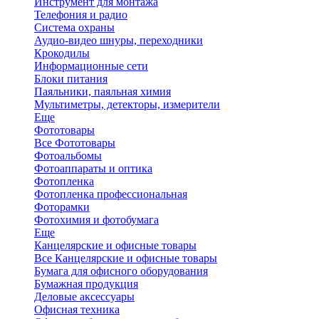
Инструмент для монтажа
Телефония и радио
Система охраны
Аудио-видео шнуры, переходники
Крокодилы
Информационные сети
Блоки питания
Паяльники, паяльная химия
Мультиметры, детекторы, измерители
Еще
Фототовары
Все Фототовары
Фотоальбомы
Фотоаппараты и оптика
Фотопленка
Фотопленка профессиональная
Фоторамки
Фотохимия и фотобумага
Еще
Канцелярские и офисные товары
Все Канцелярские и офисные товары
Бумага для офисного оборудования
Бумажная продукция
Деловые аксессуары
Офисная техника