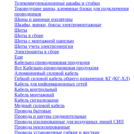
Телекоммуникационные шкафы и стойки
Токоведущие шины, клеммные блоки для подключения
проводников
Шины и шинные изоляторы
Шкафы, ящики, боксы электромонтажные
Щиты
Щиты в сборе
Щиты с монтажной панелью
Щиты учета электроэнергии
Электрощиты в сборе
Еще
Кабельно-проводниковая продукция
Все Кабельно-проводниковая продукция
Алюминиевый силовой кабель
Гибкий силовой кабель общего назначения: КГ (КГ-ХЛ)
Кабель для информационных сетей
Кабель контрольный
Кабель монтажный
Кабель сигнализации
Медный силовой кабель
Провода бытовые
Провода и шнуры соединительные
Провода изолированные для воздушных линий СИП
Провода неизолированные
Провода установочные гибкие и жесткие