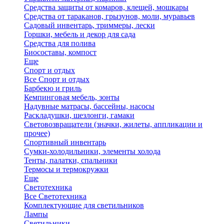
Средства защиты от комаров, клещей, мошкары
Средства от тараканов, грызунов, моли, муравьев
Садовый инвентарь, триммеры, лески
Горшки, мебель и декор для сада
Средства для полива
Биосоставы, компост
Еще
Спорт и отдых
Все Спорт и отдых
Барбекю и гриль
Кемпинговая мебель, зонты
Надувные матрасы, бассейны, насосы
Раскладушки, шезлонги, гамаки
Световозвращатели (значки, жилеты, аппликации и
прочее)
Спортивный инвентарь
Сумки-холодильники, элементы холода
Тенты, палатки, спальники
Термосы и термокружки
Еще
Светотехника
Все Светотехника
Комплектующие для светильников
Лампы
Светильники