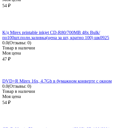
54
₽
К/д Mirex printable inkjet CD-R80/700MB 48x Bulk/
по100шт.полн.заливка(цена за шт, кратно 100) шк0925
0.0
(Отзывы: 0)
Товар в наличии
Моя цена
47
₽
DVD+R Mirex 16x, 4.7Gb в бумажном конверте с окном
0.0
(Отзывы: 0)
Товар в наличии
Моя цена
54
₽