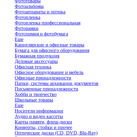
Фототовары
Фотоальбомы
Фотоаппараты и оптика
Фотопленка
Фотопленка профессиональная
Фоторамки
Фотохимия и фотобумага
Еще
Канцелярские и офисные товары
Бумага для офисного оборудования
Бумажная продукция
Деловые аксессуары
Офисная техника
Офисное оборудование и мебель
Офисные принадлежности
Папки, системы архивации документов
Письменные принадлежности
Хобби и творчество
Школьные товары
Еще
Носители информации
Аудио и видео кассеты
Карты памяти, флеш-диски
Конверты, стойки и прочее
Оптические диски (CD, DVD, Blu-Ray)