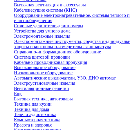
Вытяжная вентиляция и аксессуары
Кабеленесущие системы (КНС)
Оборудование электронагревательное, системы теплого п
и антиобледенения
Силовые удлинители-длинномеры
Устройства для умного дома
Электромонтажные изделия
Электромонтажные инструменты, средства индивидуаль
защиты и контрольно-измерительная аппаратура
Справочно-информационное оборудование
Система щитовой проводки
Кабельно-проводниковая продукция
Высоковольтное оборудование
Низковольтное оборудование
Автоматические выключатели, УЗО, ДИФ автомат
Электроустановочные изделия
Вентилляционные решетки
Еще
Бытовая техника, автотовары
Техника для кухни
Техника для дома
Теле- и аудиотехника
Компьютерная техника
Красота и здоровье