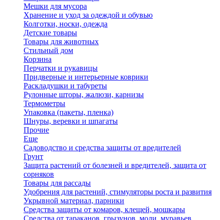
Мешки для мусора
Хранение и уход за одеждой и обувью
Колготки, носки, одежда
Детские товары
Товары для животных
Стильный дом
Корзина
Перчатки и рукавицы
Придверные и интерьерные коврики
Раскладушки и табуреты
Рулонные шторы, жалюзи, карнизы
Термометры
Упаковка (пакеты, пленка)
Шнуры, веревки и шпагаты
Прочие
Еще
Садоводство и средства защиты от вредителей
Грунт
Защита растений от болезней и вредителей, защита от
сорняков
Товары для рассады
Удобрения для растений, стимуляторы роста и развития
Укрывной материал, парники
Средства защиты от комаров, клещей, мошкары
Средства от тараканов, грызунов, моли, муравьев