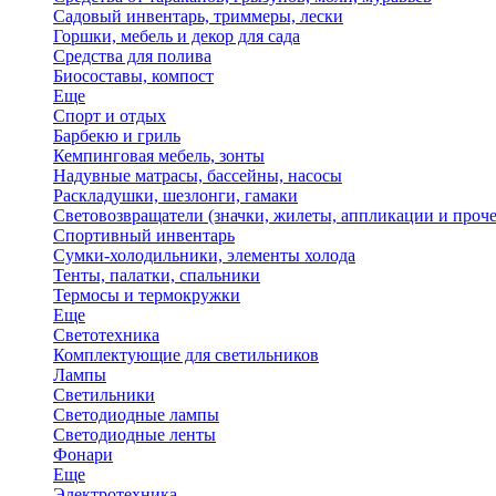
Садовый инвентарь, триммеры, лески
Горшки, мебель и декор для сада
Средства для полива
Биосоставы, компост
Еще
Спорт и отдых
Барбекю и гриль
Кемпинговая мебель, зонты
Надувные матрасы, бассейны, насосы
Раскладушки, шезлонги, гамаки
Световозвращатели (значки, жилеты, аппликации и проче
Спортивный инвентарь
Сумки-холодильники, элементы холода
Тенты, палатки, спальники
Термосы и термокружки
Еще
Светотехника
Комплектующие для светильников
Лампы
Светильники
Светодиодные лампы
Светодиодные ленты
Фонари
Еще
Электротехника