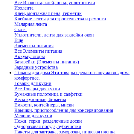
Все Изолента, клей, пена, уплотнители
Изолента
Клей, монтажная пена, герметик
Клейкие ленты для строительства и ремонта
Малярная лента
Скотч
Уплотнители, лента для заклейки окон
Еще
Элементы питания
Все Элементы питания
Аккумуляторы
Батарейки (Элементы питания)
Зарядные устройства
Товары для дома
Эти товары сделают вашу жизнь дома
комфортнее.
Товары для кухни
Все Товары для кухни
Бумажные полотенца и салфетки
Весы кухонные, безмены
Емкости, контейнеры, миски
Крышки, приспособления для консервирования
Мелочи для кухни
Ножи, терки, разделочные доски
Одноразовая посуда, зубочистки
Пакеты для завтрака, заморозки, пищевая пленка