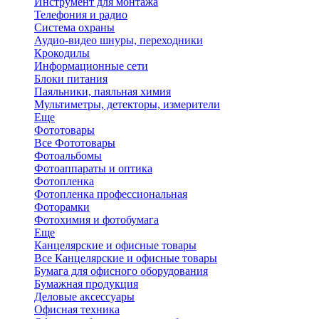
Инструмент для монтажа
Телефония и радио
Система охраны
Аудио-видео шнуры, переходники
Крокодилы
Информационные сети
Блоки питания
Паяльники, паяльная химия
Мультиметры, детекторы, измерители
Еще
Фототовары
Все Фототовары
Фотоальбомы
Фотоаппараты и оптика
Фотопленка
Фотопленка профессиональная
Фоторамки
Фотохимия и фотобумага
Еще
Канцелярские и офисные товары
Все Канцелярские и офисные товары
Бумага для офисного оборудования
Бумажная продукция
Деловые аксессуары
Офисная техника