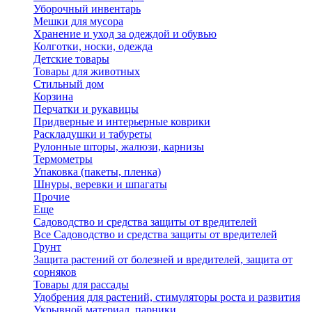
Уборочный инвентарь
Мешки для мусора
Хранение и уход за одеждой и обувью
Колготки, носки, одежда
Детские товары
Товары для животных
Стильный дом
Корзина
Перчатки и рукавицы
Придверные и интерьерные коврики
Раскладушки и табуреты
Рулонные шторы, жалюзи, карнизы
Термометры
Упаковка (пакеты, пленка)
Шнуры, веревки и шпагаты
Прочие
Еще
Садоводство и средства защиты от вредителей
Все Садоводство и средства защиты от вредителей
Грунт
Защита растений от болезней и вредителей, защита от
сорняков
Товары для рассады
Удобрения для растений, стимуляторы роста и развития
Укрывной материал, парники