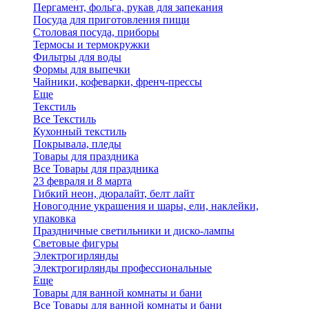
Пергамент, фольга, рукав для запекания
Посуда для приготовления пищи
Столовая посуда, приборы
Термосы и термокружки
Фильтры для воды
Формы для выпечки
Чайники, кофеварки, френч-прессы
Еще
Текстиль
Все Текстиль
Кухонный текстиль
Покрывала, пледы
Товары для праздника
Все Товары для праздника
23 февраля и 8 марта
Гибкий неон, дюралайт, белт лайт
Новогодние украшения и шары, ели, наклейки,
упаковка
Праздничные светильники и диско-лампы
Световые фигуры
Электрогирлянды
Электрогирлянды профессиональные
Еще
Товары для ванной комнаты и бани
Все Товары для ванной комнаты и бани