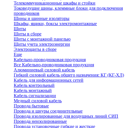
Телекоммуникационные шкафы и стойки
Токоведущие шины, клеммные блоки для подключения
проводников
Шины и шинные изоляторы
Шкафы, ящики, боксы электромонтажные
Щиты
Щиты в сборе
Щиты с монтажной панелью
Щиты учета электроэнергии
Электрощиты в сборе
Еще
Кабельно-проводниковая продукция
Все Кабельно-проводниковая продукция
Алюминиевый силовой кабель
Гибкий силовой кабель общего назначения: КГ (КГ-ХЛ)
Кабель для информационных сетей
Кабель контрольный
Кабель монтажный
Кабель сигнализации
Медный силовой кабель
Провода бытовые
Провода и шнуры соединительные
Провода изолированные для воздушных линий СИП
Провода неизолированные
Провода установочные гибкие и жесткие