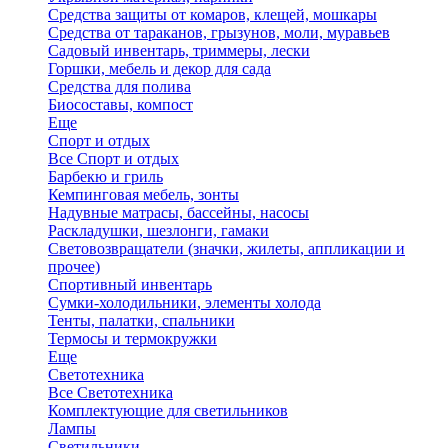
Средства защиты от комаров, клещей, мошкары
Средства от тараканов, грызунов, моли, муравьев
Садовый инвентарь, триммеры, лески
Горшки, мебель и декор для сада
Средства для полива
Биосоставы, компост
Еще
Спорт и отдых
Все Спорт и отдых
Барбекю и гриль
Кемпинговая мебель, зонты
Надувные матрасы, бассейны, насосы
Раскладушки, шезлонги, гамаки
Световозвращатели (значки, жилеты, аппликации и
прочее)
Спортивный инвентарь
Сумки-холодильники, элементы холода
Тенты, палатки, спальники
Термосы и термокружки
Еще
Светотехника
Все Светотехника
Комплектующие для светильников
Лампы
Светильники