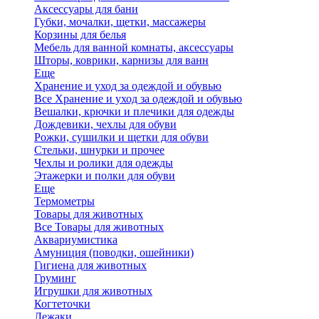
Аксессуары для бани
Губки, мочалки, щетки, массажеры
Корзины для белья
Мебель для ванной комнаты, аксессуары
Шторы, коврики, карнизы для ванн
Еще
Хранение и уход за одеждой и обувью
Все Хранение и уход за одеждой и обувью
Вешалки, крючки и плечики для одежды
Дождевики, чехлы для обуви
Рожки, сушилки и щетки для обуви
Стельки, шнурки и прочее
Чехлы и ролики для одежды
Этажерки и полки для обуви
Еще
Термометры
Товары для животных
Все Товары для животных
Аквариумистика
Амуниция (поводки, ошейники)
Гигиена для животных
Груминг
Игрушки для животных
Когтеточки
Лежаки