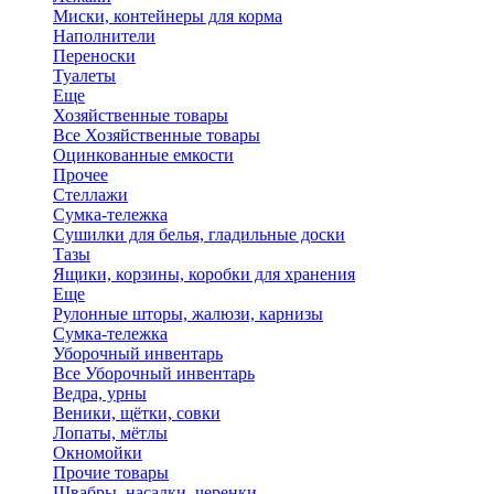
Миски, контейнеры для корма
Наполнители
Переноски
Туалеты
Еще
Хозяйственные товары
Все Хозяйственные товары
Оцинкованные емкости
Прочее
Стеллажи
Сумка-тележка
Сушилки для белья, гладильные доски
Тазы
Ящики, корзины, коробки для хранения
Еще
Рулонные шторы, жалюзи, карнизы
Сумка-тележка
Уборочный инвентарь
Все Уборочный инвентарь
Ведра, урны
Веники, щётки, совки
Лопаты, мётлы
Окномойки
Прочие товары
Швабры, насадки, черенки