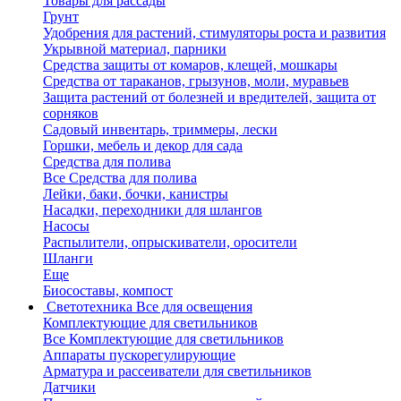
Товары для рассады
Грунт
Удобрения для растений, стимуляторы роста и развития
Укрывной материал, парники
Средства защиты от комаров, клещей, мошкары
Средства от тараканов, грызунов, моли, муравьев
Защита растений от болезней и вредителей, защита от
сорняков
Садовый инвентарь, триммеры, лески
Горшки, мебель и декор для сада
Средства для полива
Все Средства для полива
Лейки, баки, бочки, канистры
Насадки, переходники для шлангов
Насосы
Распылители, опрыскиватели, оросители
Шланги
Еще
Биосоставы, компост
Светотехника
Все для освещения
Комплектующие для светильников
Все Комплектующие для светильников
Аппараты пускорегулирующие
Арматура и рассеиватели для светильников
Датчики