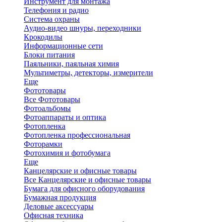
Инструмент для монтажа
Телефония и радио
Система охраны
Аудио-видео шнуры, переходники
Крокодилы
Информационные сети
Блоки питания
Паяльники, паяльная химия
Мультиметры, детекторы, измерители
Еще
Фототовары
Все Фототовары
Фотоальбомы
Фотоаппараты и оптика
Фотопленка
Фотопленка профессиональная
Фоторамки
Фотохимия и фотобумага
Еще
Канцелярские и офисные товары
Все Канцелярские и офисные товары
Бумага для офисного оборудования
Бумажная продукция
Деловые аксессуары
Офисная техника