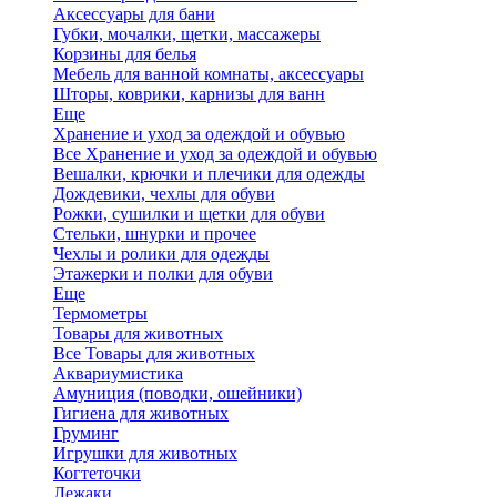
Аксессуары для бани
Губки, мочалки, щетки, массажеры
Корзины для белья
Мебель для ванной комнаты, аксессуары
Шторы, коврики, карнизы для ванн
Еще
Хранение и уход за одеждой и обувью
Все Хранение и уход за одеждой и обувью
Вешалки, крючки и плечики для одежды
Дождевики, чехлы для обуви
Рожки, сушилки и щетки для обуви
Стельки, шнурки и прочее
Чехлы и ролики для одежды
Этажерки и полки для обуви
Еще
Термометры
Товары для животных
Все Товары для животных
Аквариумистика
Амуниция (поводки, ошейники)
Гигиена для животных
Груминг
Игрушки для животных
Когтеточки
Лежаки