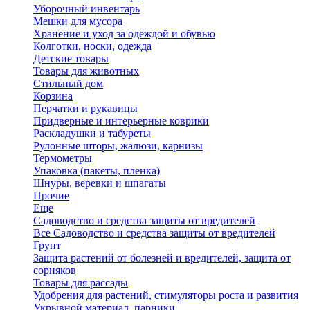
Уборочный инвентарь
Мешки для мусора
Хранение и уход за одеждой и обувью
Колготки, носки, одежда
Детские товары
Товары для животных
Стильный дом
Корзина
Перчатки и рукавицы
Придверные и интерьерные коврики
Раскладушки и табуреты
Рулонные шторы, жалюзи, карнизы
Термометры
Упаковка (пакеты, пленка)
Шнуры, веревки и шпагаты
Прочие
Еще
Садоводство и средства защиты от вредителей
Все Садоводство и средства защиты от вредителей
Грунт
Защита растений от болезней и вредителей, защита от
сорняков
Товары для рассады
Удобрения для растений, стимуляторы роста и развития
Укрывной материал, парники