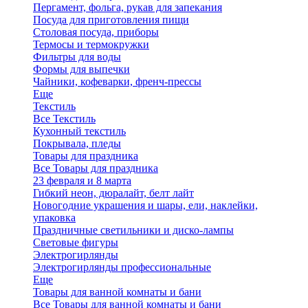
Пергамент, фольга, рукав для запекания
Посуда для приготовления пищи
Столовая посуда, приборы
Термосы и термокружки
Фильтры для воды
Формы для выпечки
Чайники, кофеварки, френч-прессы
Еще
Текстиль
Все Текстиль
Кухонный текстиль
Покрывала, пледы
Товары для праздника
Все Товары для праздника
23 февраля и 8 марта
Гибкий неон, дюралайт, белт лайт
Новогодние украшения и шары, ели, наклейки,
упаковка
Праздничные светильники и диско-лампы
Световые фигуры
Электрогирлянды
Электрогирлянды профессиональные
Еще
Товары для ванной комнаты и бани
Все Товары для ванной комнаты и бани