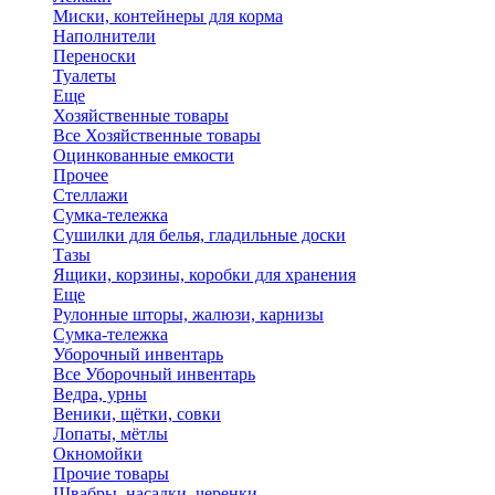
Миски, контейнеры для корма
Наполнители
Переноски
Туалеты
Еще
Хозяйственные товары
Все Хозяйственные товары
Оцинкованные емкости
Прочее
Стеллажи
Сумка-тележка
Сушилки для белья, гладильные доски
Тазы
Ящики, корзины, коробки для хранения
Еще
Рулонные шторы, жалюзи, карнизы
Сумка-тележка
Уборочный инвентарь
Все Уборочный инвентарь
Ведра, урны
Веники, щётки, совки
Лопаты, мётлы
Окномойки
Прочие товары
Швабры, насадки, черенки