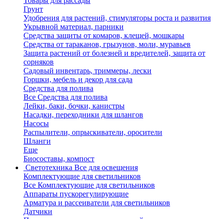
Товары для рассады
Грунт
Удобрения для растений, стимуляторы роста и развития
Укрывной материал, парники
Средства защиты от комаров, клещей, мошкары
Средства от тараканов, грызунов, моли, муравьев
Защита растений от болезней и вредителей, защита от
сорняков
Садовый инвентарь, триммеры, лески
Горшки, мебель и декор для сада
Средства для полива
Все Средства для полива
Лейки, баки, бочки, канистры
Насадки, переходники для шлангов
Насосы
Распылители, опрыскиватели, оросители
Шланги
Еще
Биосоставы, компост
Светотехника
Все для освещения
Комплектующие для светильников
Все Комплектующие для светильников
Аппараты пускорегулирующие
Арматура и рассеиватели для светильников
Датчики