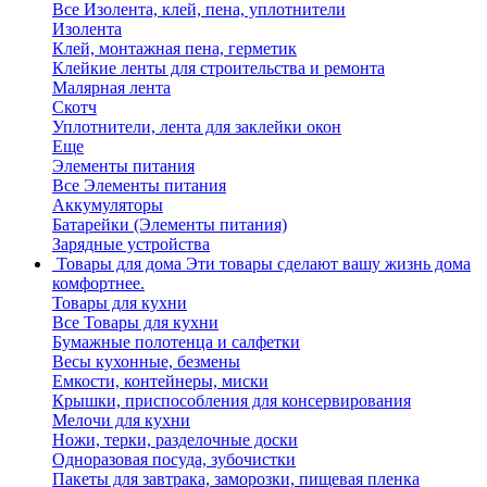
Все Изолента, клей, пена, уплотнители
Изолента
Клей, монтажная пена, герметик
Клейкие ленты для строительства и ремонта
Малярная лента
Скотч
Уплотнители, лента для заклейки окон
Еще
Элементы питания
Все Элементы питания
Аккумуляторы
Батарейки (Элементы питания)
Зарядные устройства
Товары для дома
Эти товары сделают вашу жизнь дома
комфортнее.
Товары для кухни
Все Товары для кухни
Бумажные полотенца и салфетки
Весы кухонные, безмены
Емкости, контейнеры, миски
Крышки, приспособления для консервирования
Мелочи для кухни
Ножи, терки, разделочные доски
Одноразовая посуда, зубочистки
Пакеты для завтрака, заморозки, пищевая пленка