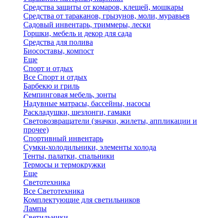
Средства защиты от комаров, клещей, мошкары
Средства от тараканов, грызунов, моли, муравьев
Садовый инвентарь, триммеры, лески
Горшки, мебель и декор для сада
Средства для полива
Биосоставы, компост
Еще
Спорт и отдых
Все Спорт и отдых
Барбекю и гриль
Кемпинговая мебель, зонты
Надувные матрасы, бассейны, насосы
Раскладушки, шезлонги, гамаки
Световозвращатели (значки, жилеты, аппликации и
прочее)
Спортивный инвентарь
Сумки-холодильники, элементы холода
Тенты, палатки, спальники
Термосы и термокружки
Еще
Светотехника
Все Светотехника
Комплектующие для светильников
Лампы
Светильники