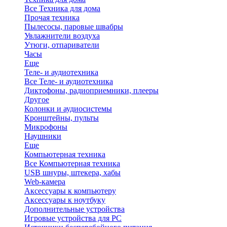
Все Техника для дома
Прочая техника
Пылесосы, паровые швабры
Увлажнители воздуха
Утюги, отпариватели
Часы
Еще
Теле- и аудиотехника
Все Теле- и аудиотехника
Диктофоны, радиоприемники, плееры
Другое
Колонки и аудиосистемы
Кронштейны, пульты
Микрофоны
Наушники
Еще
Компьютерная техника
Все Компьютерная техника
USB шнуры, штекера, хабы
Web-камера
Аксессуары к компьютеру
Аксессуары к ноутбуку
Дополнительные устройства
Игровые устройства для PC