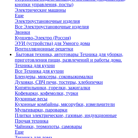
кнопки управления, посты)
Электрические машины
Еще
Электроустановочные изделия
Все Электроустановочные изделия
Звонки
Кунцево-Электро (Россия)
ЭУИ (устройства) для Умного дома
Вентилляционные решетки
Бытовая техника, автотовары
Техника для уборки,
приготовления пищи, развлечений и работы дома.
Техника для кухни
Все Техника для кухни
Блендеры, миксеры, соковыжималки
Духовки, СВЧ печи, тостеры, хлебопечки
Кипятильники, горелки, зажигалки
Кофеварки, кофемолки, турки
Кухонные весы
Кухонные комбайны, мясорубки, измельчители
Мультиварки, пароварки
Плитки электрические, газовые, индукционные
Прочая техника
Чайники, термопоты, самовары
Еще
Техника для дома