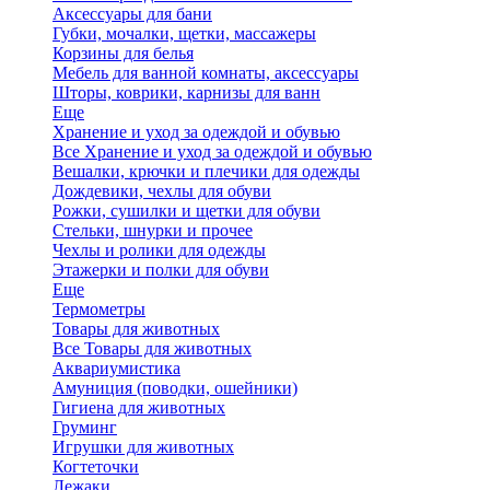
Аксессуары для бани
Губки, мочалки, щетки, массажеры
Корзины для белья
Мебель для ванной комнаты, аксессуары
Шторы, коврики, карнизы для ванн
Еще
Хранение и уход за одеждой и обувью
Все Хранение и уход за одеждой и обувью
Вешалки, крючки и плечики для одежды
Дождевики, чехлы для обуви
Рожки, сушилки и щетки для обуви
Стельки, шнурки и прочее
Чехлы и ролики для одежды
Этажерки и полки для обуви
Еще
Термометры
Товары для животных
Все Товары для животных
Аквариумистика
Амуниция (поводки, ошейники)
Гигиена для животных
Груминг
Игрушки для животных
Когтеточки
Лежаки