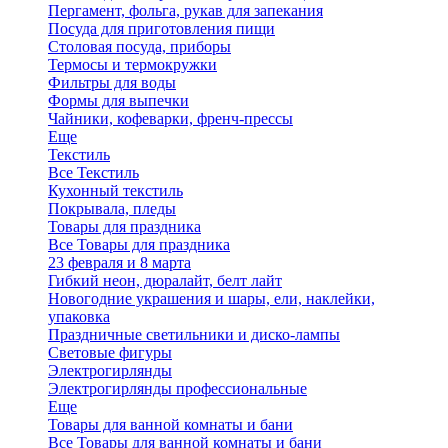
Пергамент, фольга, рукав для запекания
Посуда для приготовления пищи
Столовая посуда, приборы
Термосы и термокружки
Фильтры для воды
Формы для выпечки
Чайники, кофеварки, френч-прессы
Еще
Текстиль
Все Текстиль
Кухонный текстиль
Покрывала, пледы
Товары для праздника
Все Товары для праздника
23 февраля и 8 марта
Гибкий неон, дюралайт, белт лайт
Новогодние украшения и шары, ели, наклейки,
упаковка
Праздничные светильники и диско-лампы
Световые фигуры
Электрогирлянды
Электрогирлянды профессиональные
Еще
Товары для ванной комнаты и бани
Все Товары для ванной комнаты и бани