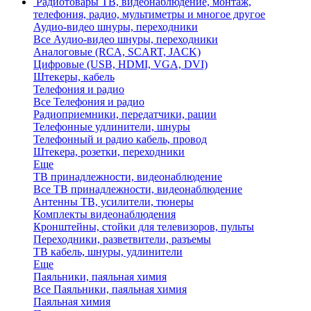
Радиотовары
ТВ, видеонаблюдение, монтаж,
телефония, радио, мультиметры и многое другое
Аудио-видео шнуры, переходники
Все Аудио-видео шнуры, переходники
Аналоговые (RCA, SCART, JACK)
Цифровые (USB, HDMI, VGA, DVI)
Штекеры, кабель
Телефония и радио
Все Телефония и радио
Радиоприемники, передатчики, рации
Телефонные удлинители, шнуры
Телефонный и радио кабель, провод
Штекера, розетки, переходники
Еще
ТВ принадлежности, видеонаблюдение
Все ТВ принадлежности, видеонаблюдение
Антенны ТВ, усилители, тюнеры
Комплекты видеонаблюдения
Кронштейны, стойки для телевизоров, пульты
Переходники, разветвители, разъемы
ТВ кабель, шнуры, удлинители
Еще
Паяльники, паяльная химия
Все Паяльники, паяльная химия
Паяльная химия