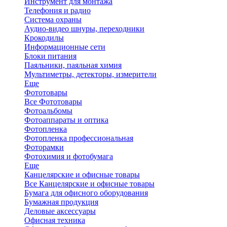
Инструмент для монтажа
Телефония и радио
Система охраны
Аудио-видео шнуры, переходники
Крокодилы
Информационные сети
Блоки питания
Паяльники, паяльная химия
Мультиметры, детекторы, измерители
Еще
Фототовары
Все Фототовары
Фотоальбомы
Фотоаппараты и оптика
Фотопленка
Фотопленка профессиональная
Фоторамки
Фотохимия и фотобумага
Еще
Канцелярские и офисные товары
Все Канцелярские и офисные товары
Бумага для офисного оборудования
Бумажная продукция
Деловые аксессуары
Офисная техника