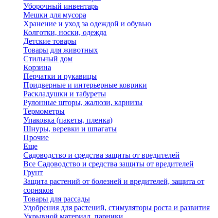
Уборочный инвентарь
Мешки для мусора
Хранение и уход за одеждой и обувью
Колготки, носки, одежда
Детские товары
Товары для животных
Стильный дом
Корзина
Перчатки и рукавицы
Придверные и интерьерные коврики
Раскладушки и табуреты
Рулонные шторы, жалюзи, карнизы
Термометры
Упаковка (пакеты, пленка)
Шнуры, веревки и шпагаты
Прочие
Еще
Садоводство и средства защиты от вредителей
Все Садоводство и средства защиты от вредителей
Грунт
Защита растений от болезней и вредителей, защита от
сорняков
Товары для рассады
Удобрения для растений, стимуляторы роста и развития
Укрывной материал, парники