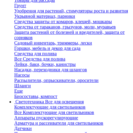
Товары для рассады
Грунт
Удобрения для растений, стимуляторы роста и развития
Укрывной материал, парники
Средства защиты от комаров, клещей, мошкары
Средства от тараканов, грызунов, моли, муравьев
Защита растений от болезней и вредителей, защита от
сорняков
Садовый инвентарь, триммеры, лески
Горшки, мебель и декор для сада
Средства для полива
Все Средства для полива
Лейки, баки, бочки, канистры
Насадки, переходники для шлангов
Насосы
Распылители, опрыскиватели, оросители
Шланги
Еще
Биосоставы, компост
Светотехника
Все для освещения
Комплектующие для светильников
Все Комплектующие для светильников
Аппараты пускорегулирующие
Арматура и рассеиватели для светильников
Датчики