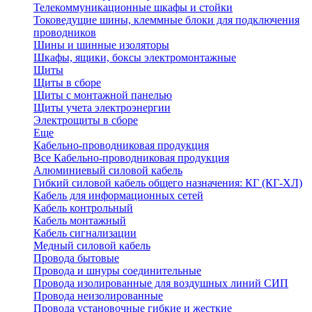
Телекоммуникационные шкафы и стойки
Токоведущие шины, клеммные блоки для подключения
проводников
Шины и шинные изоляторы
Шкафы, ящики, боксы электромонтажные
Щиты
Щиты в сборе
Щиты с монтажной панелью
Щиты учета электроэнергии
Электрощиты в сборе
Еще
Кабельно-проводниковая продукция
Все Кабельно-проводниковая продукция
Алюминиевый силовой кабель
Гибкий силовой кабель общего назначения: КГ (КГ-ХЛ)
Кабель для информационных сетей
Кабель контрольный
Кабель монтажный
Кабель сигнализации
Медный силовой кабель
Провода бытовые
Провода и шнуры соединительные
Провода изолированные для воздушных линий СИП
Провода неизолированные
Провода установочные гибкие и жесткие