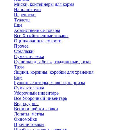
Миски, контейнеры для корма
Наполнители
Переноски
Туалеты
Еще
Хозяйственные товары
Все Хозяйственные товары
Оцинкованные емкости
Прочее
Стеллажи
Сумка-тележка
Сушилки для белья, гладильные доски
Тазы
Ящики, корзины, коробки для хранения
Еще
Рулонные шторы, жалюзи, карнизы
Сумка-тележка
Уборочный инвентарь
Все Уборочный инвентарь
Ведра, урны
Веники, щётки, совки
Лопаты, мётлы
Окномойки
Прочие товары
Швабры, насадки, черенки