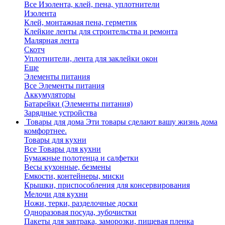
Все Изолента, клей, пена, уплотнители
Изолента
Клей, монтажная пена, герметик
Клейкие ленты для строительства и ремонта
Малярная лента
Скотч
Уплотнители, лента для заклейки окон
Еще
Элементы питания
Все Элементы питания
Аккумуляторы
Батарейки (Элементы питания)
Зарядные устройства
Товары для дома
Эти товары сделают вашу жизнь дома
комфортнее.
Товары для кухни
Все Товары для кухни
Бумажные полотенца и салфетки
Весы кухонные, безмены
Емкости, контейнеры, миски
Крышки, приспособления для консервирования
Мелочи для кухни
Ножи, терки, разделочные доски
Одноразовая посуда, зубочистки
Пакеты для завтрака, заморозки, пищевая пленка