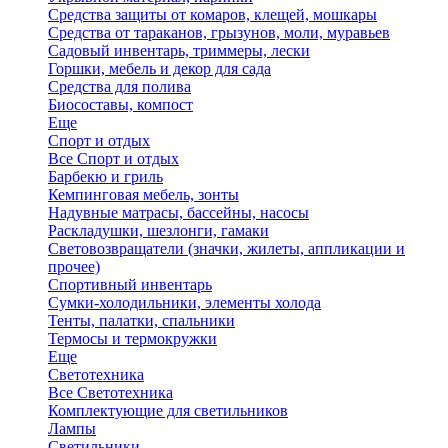
Средства защиты от комаров, клещей, мошкары
Средства от тараканов, грызунов, моли, муравьев
Садовый инвентарь, триммеры, лески
Горшки, мебель и декор для сада
Средства для полива
Биосоставы, компост
Еще
Спорт и отдых
Все Спорт и отдых
Барбекю и гриль
Кемпинговая мебель, зонты
Надувные матрасы, бассейны, насосы
Раскладушки, шезлонги, гамаки
Световозвращатели (значки, жилеты, аппликации и
прочее)
Спортивный инвентарь
Сумки-холодильники, элементы холода
Тенты, палатки, спальники
Термосы и термокружки
Еще
Светотехника
Все Светотехника
Комплектующие для светильников
Лампы
Светильники