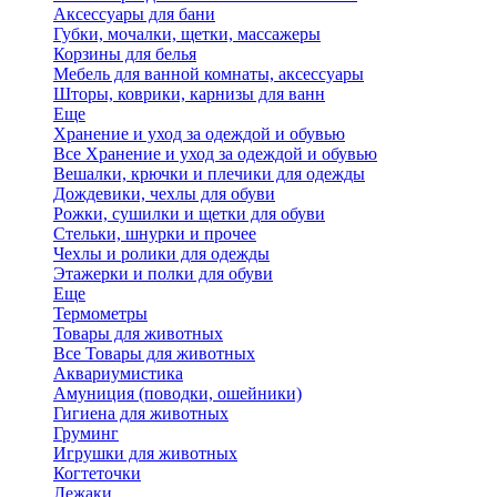
Аксессуары для бани
Губки, мочалки, щетки, массажеры
Корзины для белья
Мебель для ванной комнаты, аксессуары
Шторы, коврики, карнизы для ванн
Еще
Хранение и уход за одеждой и обувью
Все Хранение и уход за одеждой и обувью
Вешалки, крючки и плечики для одежды
Дождевики, чехлы для обуви
Рожки, сушилки и щетки для обуви
Стельки, шнурки и прочее
Чехлы и ролики для одежды
Этажерки и полки для обуви
Еще
Термометры
Товары для животных
Все Товары для животных
Аквариумистика
Амуниция (поводки, ошейники)
Гигиена для животных
Груминг
Игрушки для животных
Когтеточки
Лежаки