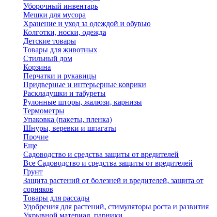
Уборочный инвентарь
Мешки для мусора
Хранение и уход за одеждой и обувью
Колготки, носки, одежда
Детские товары
Товары для животных
Стильный дом
Корзина
Перчатки и рукавицы
Придверные и интерьерные коврики
Раскладушки и табуреты
Рулонные шторы, жалюзи, карнизы
Термометры
Упаковка (пакеты, пленка)
Шнуры, веревки и шпагаты
Прочие
Еще
Садоводство и средства защиты от вредителей
Все Садоводство и средства защиты от вредителей
Грунт
Защита растений от болезней и вредителей, защита от
сорняков
Товары для рассады
Удобрения для растений, стимуляторы роста и развития
Укрывной материал, парники