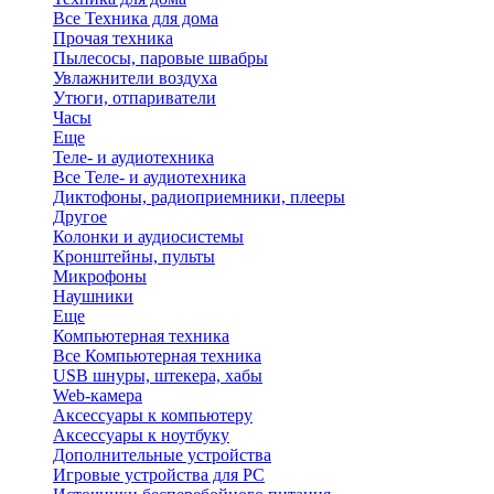
Все Техника для дома
Прочая техника
Пылесосы, паровые швабры
Увлажнители воздуха
Утюги, отпариватели
Часы
Еще
Теле- и аудиотехника
Все Теле- и аудиотехника
Диктофоны, радиоприемники, плееры
Другое
Колонки и аудиосистемы
Кронштейны, пульты
Микрофоны
Наушники
Еще
Компьютерная техника
Все Компьютерная техника
USB шнуры, штекера, хабы
Web-камера
Аксессуары к компьютеру
Аксессуары к ноутбуку
Дополнительные устройства
Игровые устройства для PC