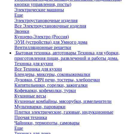
кнопки управления, посты)
Электрические машины
Еще
Электроустановочные изделия
Все Электроустановочные изделия
Звонки
Кунцево-Электро (Россия)
ЭУИ (устройства) для Умного дома
Вентилляционные решетки
Бытовая техника, автотовары
Техника для уборки,
приготовления пищи, развлечений и работы дома.
Техника для кухни
Все Техника для кухни
Блендеры, миксеры, соковыжималки
Духовки, СВЧ печи, тостеры, хлебопечки
Кипятильники, горелки, зажигалки
Кофеварки, кофемолки, турки
Кухонные весы
Кухонные комбайны, мясорубки, измельчители
Мультиварки, пароварки
Плитки электрические, газовые, индукционные
Прочая техника
Чайники, термопоты, самовары
Еще
Техника для дома