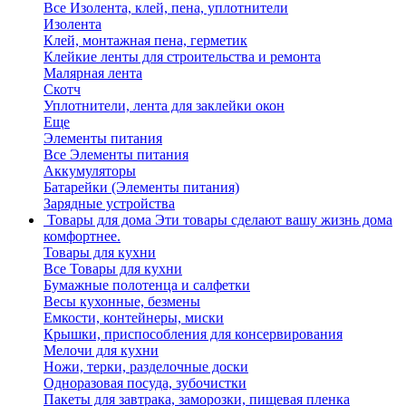
Все Изолента, клей, пена, уплотнители
Изолента
Клей, монтажная пена, герметик
Клейкие ленты для строительства и ремонта
Малярная лента
Скотч
Уплотнители, лента для заклейки окон
Еще
Элементы питания
Все Элементы питания
Аккумуляторы
Батарейки (Элементы питания)
Зарядные устройства
Товары для дома
Эти товары сделают вашу жизнь дома
комфортнее.
Товары для кухни
Все Товары для кухни
Бумажные полотенца и салфетки
Весы кухонные, безмены
Емкости, контейнеры, миски
Крышки, приспособления для консервирования
Мелочи для кухни
Ножи, терки, разделочные доски
Одноразовая посуда, зубочистки
Пакеты для завтрака, заморозки, пищевая пленка