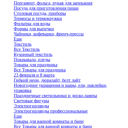
Пергамент, фольга, рукав для запекания
Посуда для приготовления пищи
Столовая посуда, приборы
Термосы и термокружки
Фильтры для воды
Формы для выпечки
Чайники, кофеварки, френч-прессы
Еще
Текстиль
Все Текстиль
Кухонный текстиль
Покрывала, пледы
Товары для праздника
Все Товары для праздника
23 февраля и 8 марта
Гибкий неон, дюралайт, белт лайт
Новогодние украшения и шары, ели, наклейки,
упаковка
Праздничные светильники и диско-лампы
Световые фигуры
Электрогирлянды
Электрогирлянды профессиональные
Еще
Товары для ванной комнаты и бани
Все Товары для ванной комнаты и бани