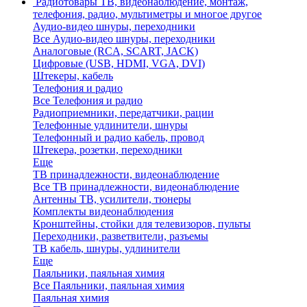
Радиотовары
ТВ, видеонаблюдение, монтаж,
телефония, радио, мультиметры и многое другое
Аудио-видео шнуры, переходники
Все Аудио-видео шнуры, переходники
Аналоговые (RCA, SCART, JACK)
Цифровые (USB, HDMI, VGA, DVI)
Штекеры, кабель
Телефония и радио
Все Телефония и радио
Радиоприемники, передатчики, рации
Телефонные удлинители, шнуры
Телефонный и радио кабель, провод
Штекера, розетки, переходники
Еще
ТВ принадлежности, видеонаблюдение
Все ТВ принадлежности, видеонаблюдение
Антенны ТВ, усилители, тюнеры
Комплекты видеонаблюдения
Кронштейны, стойки для телевизоров, пульты
Переходники, разветвители, разъемы
ТВ кабель, шнуры, удлинители
Еще
Паяльники, паяльная химия
Все Паяльники, паяльная химия
Паяльная химия