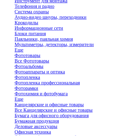
Инструмент для монтажа
Телефония и радио
Система охраны
Аудио-видео шнуры, переходники
Крокодилы
Информационные сети
Блоки питания
Паяльники, паяльная химия
Мультиметры, детекторы, измерители
Еще
Фототовары
Все Фототовары
Фотоальбомы
Фотоаппараты и оптика
Фотопленка
Фотопленка профессиональная
Фоторамки
Фотохимия и фотобумага
Еще
Канцелярские и офисные товары
Все Канцелярские и офисные товары
Бумага для офисного оборудования
Бумажная продукция
Деловые аксессуары
Офисная техника