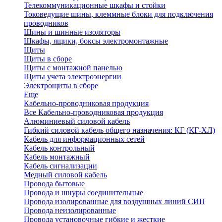
Телекоммуникационные шкафы и стойки
Токоведущие шины, клеммные блоки для подключения
проводников
Шины и шинные изоляторы
Шкафы, ящики, боксы электромонтажные
Щиты
Щиты в сборе
Щиты с монтажной панелью
Щиты учета электроэнергии
Электрощиты в сборе
Еще
Кабельно-проводниковая продукция
Все Кабельно-проводниковая продукция
Алюминиевый силовой кабель
Гибкий силовой кабель общего назначения: КГ (КГ-ХЛ)
Кабель для информационных сетей
Кабель контрольный
Кабель монтажный
Кабель сигнализации
Медный силовой кабель
Провода бытовые
Провода и шнуры соединительные
Провода изолированные для воздушных линий СИП
Провода неизолированные
Провода установочные гибкие и жесткие