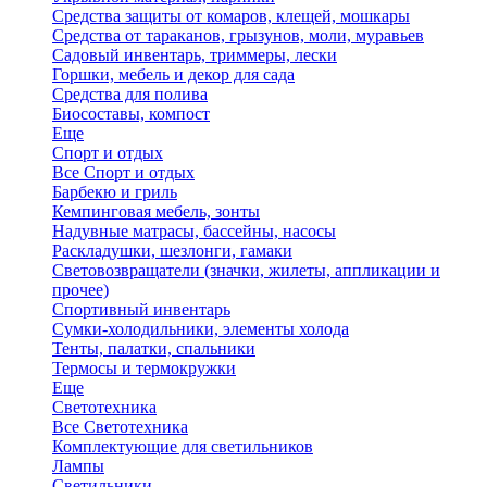
Средства защиты от комаров, клещей, мошкары
Средства от тараканов, грызунов, моли, муравьев
Садовый инвентарь, триммеры, лески
Горшки, мебель и декор для сада
Средства для полива
Биосоставы, компост
Еще
Спорт и отдых
Все Спорт и отдых
Барбекю и гриль
Кемпинговая мебель, зонты
Надувные матрасы, бассейны, насосы
Раскладушки, шезлонги, гамаки
Световозвращатели (значки, жилеты, аппликации и
прочее)
Спортивный инвентарь
Сумки-холодильники, элементы холода
Тенты, палатки, спальники
Термосы и термокружки
Еще
Светотехника
Все Светотехника
Комплектующие для светильников
Лампы
Светильники