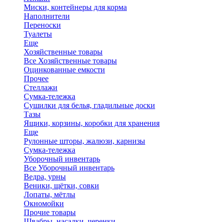
Миски, контейнеры для корма
Наполнители
Переноски
Туалеты
Еще
Хозяйственные товары
Все Хозяйственные товары
Оцинкованные емкости
Прочее
Стеллажи
Сумка-тележка
Сушилки для белья, гладильные доски
Тазы
Ящики, корзины, коробки для хранения
Еще
Рулонные шторы, жалюзи, карнизы
Сумка-тележка
Уборочный инвентарь
Все Уборочный инвентарь
Ведра, урны
Веники, щётки, совки
Лопаты, мётлы
Окномойки
Прочие товары
Швабры, насадки, черенки