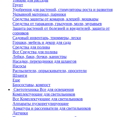
Товары для рассады
Грунт
Удобрения для растений, стимуляторы роста и развития
Укрывной материал, парники
Средства защиты от комаров, клещей, мошкары
Средства от тараканов, грызунов, моли, муравьев
Защита растений от болезней и вредителей, защита от
сорняков
Садовый инвентарь, триммеры, лески
Горшки, мебель и декор для сада
Средства для полива
Все Средства для полива
Лейки, баки, бочки, канистры
Насадки, переходники для шлангов
Насосы
Распылители, опрыскиватели, оросители
Шланги
Еще
Биосоставы, компост
Светотехника
Все для освещения
Комплектующие для светильников
Все Комплектующие для светильников
Аппараты пускорегулирующие
Арматура и рассеиватели для светильников
Датчики