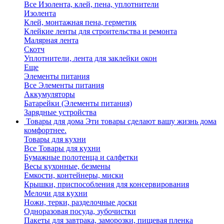
Все Изолента, клей, пена, уплотнители
Изолента
Клей, монтажная пена, герметик
Клейкие ленты для строительства и ремонта
Малярная лента
Скотч
Уплотнители, лента для заклейки окон
Еще
Элементы питания
Все Элементы питания
Аккумуляторы
Батарейки (Элементы питания)
Зарядные устройства
Товары для дома
Эти товары сделают вашу жизнь дома
комфортнее.
Товары для кухни
Все Товары для кухни
Бумажные полотенца и салфетки
Весы кухонные, безмены
Емкости, контейнеры, миски
Крышки, приспособления для консервирования
Мелочи для кухни
Ножи, терки, разделочные доски
Одноразовая посуда, зубочистки
Пакеты для завтрака, заморозки, пищевая пленка