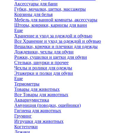
Аксессуары для бани
Губки, мочалки, щетки, массажеры
Корзины для белья
Мебель для ванной комнаты, аксессуары
Шторы, коврики, карнизы для ванн
Еще
Хранение и уход за одеждой и обувью
Все Хранение и уход за одеждой и обувью
Вешалки, крючки и плечики для одежды
Дождевики, чехлы для обуви
Рожки, сушилки и щетки для обуви
Стельки, шнурки и прочее
Чехлы и ролики для одежды
Этажерки и полки для обуви
Еще
Термометры
Товары для животных
Все Товары для животных
Аквариумистика
Амуниция (поводки, ошейники)
Гигиена для животных
Груминг
Игрушки для животных
Когтеточки
Лежаки