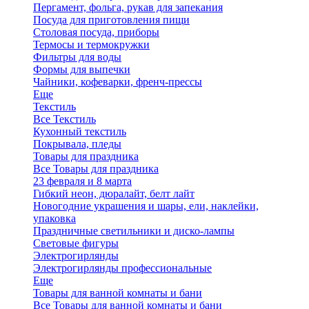
Пергамент, фольга, рукав для запекания
Посуда для приготовления пищи
Столовая посуда, приборы
Термосы и термокружки
Фильтры для воды
Формы для выпечки
Чайники, кофеварки, френч-прессы
Еще
Текстиль
Все Текстиль
Кухонный текстиль
Покрывала, пледы
Товары для праздника
Все Товары для праздника
23 февраля и 8 марта
Гибкий неон, дюралайт, белт лайт
Новогодние украшения и шары, ели, наклейки,
упаковка
Праздничные светильники и диско-лампы
Световые фигуры
Электрогирлянды
Электрогирлянды профессиональные
Еще
Товары для ванной комнаты и бани
Все Товары для ванной комнаты и бани