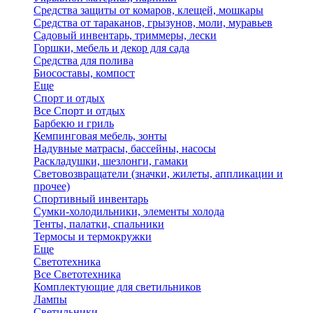
Средства защиты от комаров, клещей, мошкары
Средства от тараканов, грызунов, моли, муравьев
Садовый инвентарь, триммеры, лески
Горшки, мебель и декор для сада
Средства для полива
Биосоставы, компост
Еще
Спорт и отдых
Все Спорт и отдых
Барбекю и гриль
Кемпинговая мебель, зонты
Надувные матрасы, бассейны, насосы
Раскладушки, шезлонги, гамаки
Световозвращатели (значки, жилеты, аппликации и
прочее)
Спортивный инвентарь
Сумки-холодильники, элементы холода
Тенты, палатки, спальники
Термосы и термокружки
Еще
Светотехника
Все Светотехника
Комплектующие для светильников
Лампы
Светильники