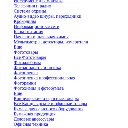
Инструмент для монтажа
Телефония и радио
Система охраны
Аудио-видео шнуры, переходники
Крокодилы
Информационные сети
Блоки питания
Паяльники, паяльная химия
Мультиметры, детекторы, измерители
Еще
Фототовары
Все Фототовары
Фотоальбомы
Фотоаппараты и оптика
Фотопленка
Фотопленка профессиональная
Фоторамки
Фотохимия и фотобумага
Еще
Канцелярские и офисные товары
Все Канцелярские и офисные товары
Бумага для офисного оборудования
Бумажная продукция
Деловые аксессуары
Офисная техника