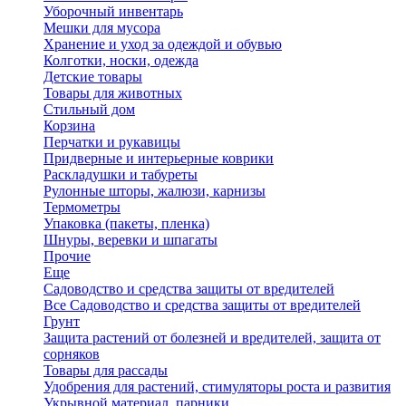
Уборочный инвентарь
Мешки для мусора
Хранение и уход за одеждой и обувью
Колготки, носки, одежда
Детские товары
Товары для животных
Стильный дом
Корзина
Перчатки и рукавицы
Придверные и интерьерные коврики
Раскладушки и табуреты
Рулонные шторы, жалюзи, карнизы
Термометры
Упаковка (пакеты, пленка)
Шнуры, веревки и шпагаты
Прочие
Еще
Садоводство и средства защиты от вредителей
Все Садоводство и средства защиты от вредителей
Грунт
Защита растений от болезней и вредителей, защита от
сорняков
Товары для рассады
Удобрения для растений, стимуляторы роста и развития
Укрывной материал, парники