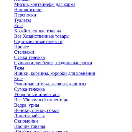
Миски, контейнеры для корма
Наполнители
Переноски
Туалеты
Еще
Хозяйственные товары
Все Хозяйственные товары
Оцинкованные емкости
Прочее
Стеллажи
Сумка-тележка
Сушилки для белья, гладильные доски
Тазы
Ящики, корзины, коробки для хранения
Еще
Рулонные шторы, жалюзи, карнизы
Сумка-тележка
Уборочный инвентарь
Все Уборочный инвентарь
Ведра, урны
Веники, щётки, совки
Лопаты, мётлы
Окномойки
Прочие товары
Швабры, насадки, черенки