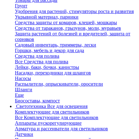
Товары для рассады
Грунт
Удобрения для растений, стимуляторы роста и развития
Укрывной материал, парники
Средства защиты от комаров, клещей, мошкары
Средства от тараканов, грызунов, моли, муравьев
Защита растений от болезней и вредителей, защита от
сорняков
Садовый инвентарь, триммеры, лески
Горшки, мебель и декор для сада
Средства для полива
Все Средства для полива
Лейки, баки, бочки, канистры
Насадки, переходники для шлангов
Насосы
Распылители, опрыскиватели, оросители
Шланги
Еще
Биосоставы, компост
Светотехника
Все для освещения
Комплектующие для светильников
Все Комплектующие для светильников
Аппараты пускорегулирующие
Арматура и рассеиватели для светильников
Датчики