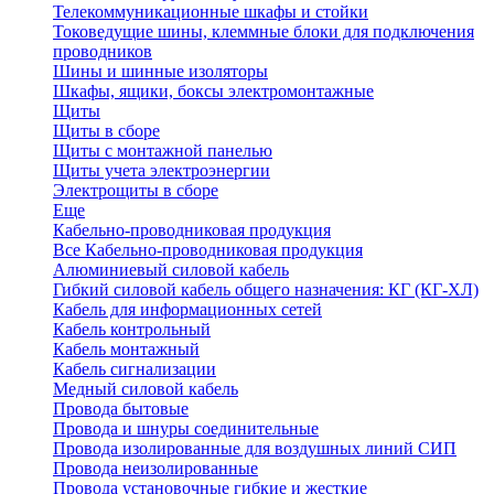
Телекоммуникационные шкафы и стойки
Токоведущие шины, клеммные блоки для подключения
проводников
Шины и шинные изоляторы
Шкафы, ящики, боксы электромонтажные
Щиты
Щиты в сборе
Щиты с монтажной панелью
Щиты учета электроэнергии
Электрощиты в сборе
Еще
Кабельно-проводниковая продукция
Все Кабельно-проводниковая продукция
Алюминиевый силовой кабель
Гибкий силовой кабель общего назначения: КГ (КГ-ХЛ)
Кабель для информационных сетей
Кабель контрольный
Кабель монтажный
Кабель сигнализации
Медный силовой кабель
Провода бытовые
Провода и шнуры соединительные
Провода изолированные для воздушных линий СИП
Провода неизолированные
Провода установочные гибкие и жесткие