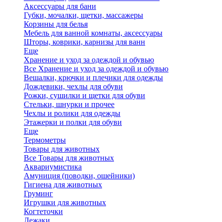
Аксессуары для бани
Губки, мочалки, щетки, массажеры
Корзины для белья
Мебель для ванной комнаты, аксессуары
Шторы, коврики, карнизы для ванн
Еще
Хранение и уход за одеждой и обувью
Все Хранение и уход за одеждой и обувью
Вешалки, крючки и плечики для одежды
Дождевики, чехлы для обуви
Рожки, сушилки и щетки для обуви
Стельки, шнурки и прочее
Чехлы и ролики для одежды
Этажерки и полки для обуви
Еще
Термометры
Товары для животных
Все Товары для животных
Аквариумистика
Амуниция (поводки, ошейники)
Гигиена для животных
Груминг
Игрушки для животных
Когтеточки
Лежаки