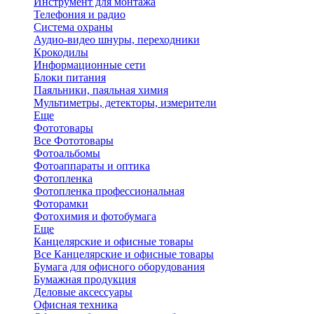
Инструмент для монтажа
Телефония и радио
Система охраны
Аудио-видео шнуры, переходники
Крокодилы
Информационные сети
Блоки питания
Паяльники, паяльная химия
Мультиметры, детекторы, измерители
Еще
Фототовары
Все Фототовары
Фотоальбомы
Фотоаппараты и оптика
Фотопленка
Фотопленка профессиональная
Фоторамки
Фотохимия и фотобумага
Еще
Канцелярские и офисные товары
Все Канцелярские и офисные товары
Бумага для офисного оборудования
Бумажная продукция
Деловые аксессуары
Офисная техника