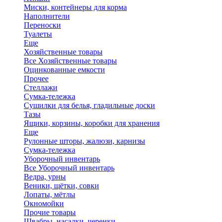
Миски, контейнеры для корма
Наполнители
Переноски
Туалеты
Еще
Хозяйственные товары
Все Хозяйственные товары
Оцинкованные емкости
Прочее
Стеллажи
Сумка-тележка
Сушилки для белья, гладильные доски
Тазы
Ящики, корзины, коробки для хранения
Еще
Рулонные шторы, жалюзи, карнизы
Сумка-тележка
Уборочный инвентарь
Все Уборочный инвентарь
Ведра, урны
Веники, щётки, совки
Лопаты, мётлы
Окномойки
Прочие товары
Швабры, насадки, черенки