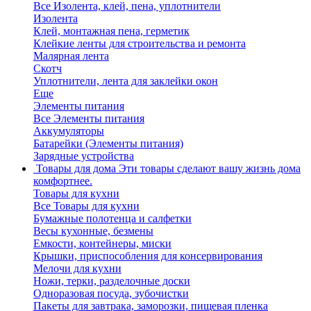
Все Изолента, клей, пена, уплотнители
Изолента
Клей, монтажная пена, герметик
Клейкие ленты для строительства и ремонта
Малярная лента
Скотч
Уплотнители, лента для заклейки окон
Еще
Элементы питания
Все Элементы питания
Аккумуляторы
Батарейки (Элементы питания)
Зарядные устройства
Товары для дома
Эти товары сделают вашу жизнь дома
комфортнее.
Товары для кухни
Все Товары для кухни
Бумажные полотенца и салфетки
Весы кухонные, безмены
Емкости, контейнеры, миски
Крышки, приспособления для консервирования
Мелочи для кухни
Ножи, терки, разделочные доски
Одноразовая посуда, зубочистки
Пакеты для завтрака, заморозки, пищевая пленка