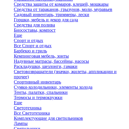
Средства защиты от комаров, клещей, мошкары
Средства от тараканов, грызунов, моли, муравьев
Садовый инвентарь, триммеры, лески
Горшки, мебель и декор для сада
Средства для полива
Биосоставы, компост
Еще
Спорт и отдых
Все Спорт и отдых
Барбекю и гриль
Кемпинговая мебель, зонты
Надувные матрасы, бассейны, насосы
Раскладушки, шезлонги, гамаки
Световозвращатели (значки, жилеты, аппликации и
прочее)
Спортивный инвентарь
Сумки-холодильники, элементы холода
Тенты, палатки, спальники
Термосы и термокружки
Еще
Светотехника
Все Светотехника
Комплектующие для светильников
Лампы
Светильники