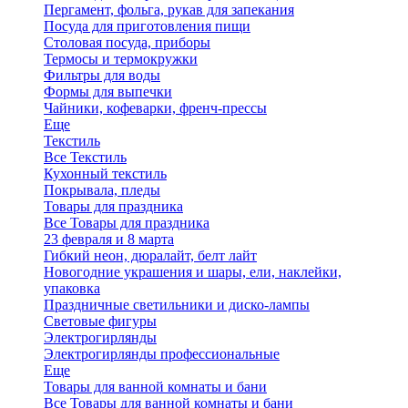
Пергамент, фольга, рукав для запекания
Посуда для приготовления пищи
Столовая посуда, приборы
Термосы и термокружки
Фильтры для воды
Формы для выпечки
Чайники, кофеварки, френч-прессы
Еще
Текстиль
Все Текстиль
Кухонный текстиль
Покрывала, пледы
Товары для праздника
Все Товары для праздника
23 февраля и 8 марта
Гибкий неон, дюралайт, белт лайт
Новогодние украшения и шары, ели, наклейки,
упаковка
Праздничные светильники и диско-лампы
Световые фигуры
Электрогирлянды
Электрогирлянды профессиональные
Еще
Товары для ванной комнаты и бани
Все Товары для ванной комнаты и бани