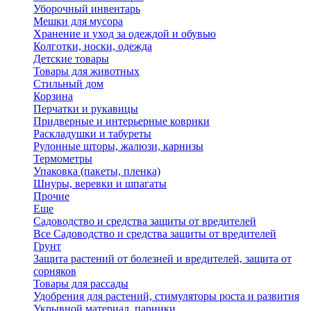
Уборочный инвентарь
Мешки для мусора
Хранение и уход за одеждой и обувью
Колготки, носки, одежда
Детские товары
Товары для животных
Стильный дом
Корзина
Перчатки и рукавицы
Придверные и интерьерные коврики
Раскладушки и табуреты
Рулонные шторы, жалюзи, карнизы
Термометры
Упаковка (пакеты, пленка)
Шнуры, веревки и шпагаты
Прочие
Еще
Садоводство и средства защиты от вредителей
Все Садоводство и средства защиты от вредителей
Грунт
Защита растений от болезней и вредителей, защита от
сорняков
Товары для рассады
Удобрения для растений, стимуляторы роста и развития
Укрывной материал, парники