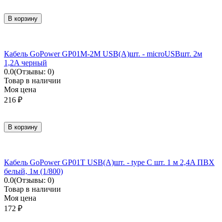
В корзину
Кабель GoPower GP01M-2M USB(A)шт. - microUSBшт. 2м
1,2A черный
0.0
(Отзывы: 0)
Товар в наличии
Моя цена
216
₽
В корзину
Кабель GoPower GP01T USB(A)шт. - type C шт. 1 м 2,4A ПВХ
белый, 1м (1/800)
0.0
(Отзывы: 0)
Товар в наличии
Моя цена
172
₽