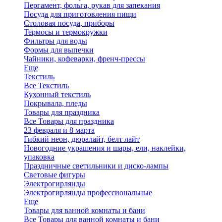
Пергамент, фольга, рукав для запекания
Посуда для приготовления пищи
Столовая посуда, приборы
Термосы и термокружки
Фильтры для воды
Формы для выпечки
Чайники, кофеварки, френч-прессы
Еще
Текстиль
Все Текстиль
Кухонный текстиль
Покрывала, пледы
Товары для праздника
Все Товары для праздника
23 февраля и 8 марта
Гибкий неон, дюралайт, белт лайт
Новогодние украшения и шары, ели, наклейки,
упаковка
Праздничные светильники и диско-лампы
Световые фигуры
Электрогирлянды
Электрогирлянды профессиональные
Еще
Товары для ванной комнаты и бани
Все Товары для ванной комнаты и бани