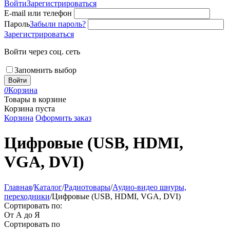
Войти
Зарегистрироваться
E-mail или телефон
Пароль
Забыли пароль?
Зарегистрироваться
Войти через соц. сеть
Запомнить выбор
Войти
0
Корзина
Товары в корзине
Корзина пуста
Корзина
Оформить заказ
Цифровые (USB, HDMI,
VGA, DVI)
Главная
/
Каталог
/
Радиотовары
/
Аудио-видео шнуры,
переходники
/
Цифровые (USB, HDMI, VGA, DVI)
Сортировать по:
От А до Я
Сортировать по