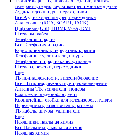
Радиотовары
ТВ, видеонаблюдение, монтаж,
телефония, радио, мультиметры и многое другое
Аудио-видео шнуры, переходники
Все Аудио-видео шнуры, переходники
Аналоговые (RCA, SCART, JACK)
Цифровые (USB, HDMI, VGA, DVI)
Штекеры, кабель
Телефония и радио
Все Телефония и радио
Радиоприемники, передатчики, рации
Телефонные удлинители, шнуры
Телефонный и радио кабель, провод
Штекера, розетки, переходники
Еще
ТВ принадлежности, видеонаблюдение
Все ТВ принадлежности, видеонаблюдение
Антенны ТВ, усилители, тюнеры
Комплекты видеонаблюдения
Кронштейны, стойки для телевизоров, пульты
Переходники, разветвители, разъемы
ТВ кабель, шнуры, удлинители
Еще
Паяльники, паяльная химия
Все Паяльники, паяльная химия
Паяльная химия