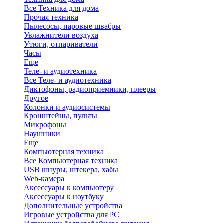
Все Техника для дома
Прочая техника
Пылесосы, паровые швабры
Увлажнители воздуха
Утюги, отпариватели
Часы
Еще
Теле- и аудиотехника
Все Теле- и аудиотехника
Диктофоны, радиоприемники, плееры
Другое
Колонки и аудиосистемы
Кронштейны, пульты
Микрофоны
Наушники
Еще
Компьютерная техника
Все Компьютерная техника
USB шнуры, штекера, хабы
Web-камера
Аксессуары к компьютеру
Аксессуары к ноутбуку
Дополнительные устройства
Игровые устройства для PC