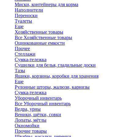
Миски, контейнеры для корма
Наполнители
Переноски
Туалеты
Еще
Хозяйственные товары
Все Хозяйственные товары
Оцинкованные емкости
Прочее
Стеллажи
Сумка-тележка
Сушилки для белья, гладильные доски
Тазы
Ящики, корзины, коробки для хранения
Еще
Рулонные шторы, жалюзи, карнизы
Сумка-тележка
Уборочный инвентарь
Все Уборочный инвентарь
Ведра, урны
Веники, щётки, совки
Лопаты, мётлы
Окномойки
Прочие товары
Швабры, насадки, черенки