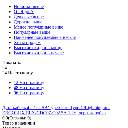
Новинки выше
От Я до А
Дешевые выше
Дорогие выше
Менее популярные выше
Популярные выше
Наименее покупаемые в начале
Хиты продаж
Высокие скидки в конце
Высокие скидки в начале
Показать:
24
24 На страницу
12 На страницу
48 На страницу
96 На страницу
Дата-кабель 4 в 1: USB/Type-Cшт.-Type-C/Lightning шт.
ERGOLUX ELX-CDC07-C02 5А 1.2м, черн, коробка
0.0
(Отзывы: 0)
Товар в наличии