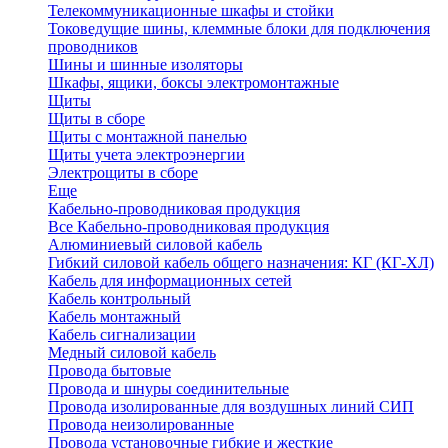
Телекоммуникационные шкафы и стойки
Токоведущие шины, клеммные блоки для подключения
проводников
Шины и шинные изоляторы
Шкафы, ящики, боксы электромонтажные
Щиты
Щиты в сборе
Щиты с монтажной панелью
Щиты учета электроэнергии
Электрощиты в сборе
Еще
Кабельно-проводниковая продукция
Все Кабельно-проводниковая продукция
Алюминиевый силовой кабель
Гибкий силовой кабель общего назначения: КГ (КГ-ХЛ)
Кабель для информационных сетей
Кабель контрольный
Кабель монтажный
Кабель сигнализации
Медный силовой кабель
Провода бытовые
Провода и шнуры соединительные
Провода изолированные для воздушных линий СИП
Провода неизолированные
Провода установочные гибкие и жесткие