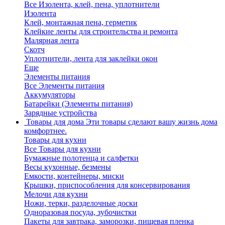
Все Изолента, клей, пена, уплотнители
Изолента
Клей, монтажная пена, герметик
Клейкие ленты для строительства и ремонта
Малярная лента
Скотч
Уплотнители, лента для заклейки окон
Еще
Элементы питания
Все Элементы питания
Аккумуляторы
Батарейки (Элементы питания)
Зарядные устройства
Товары для дома
Эти товары сделают вашу жизнь дома
комфортнее.
Товары для кухни
Все Товары для кухни
Бумажные полотенца и салфетки
Весы кухонные, безмены
Емкости, контейнеры, миски
Крышки, приспособления для консервирования
Мелочи для кухни
Ножи, терки, разделочные доски
Одноразовая посуда, зубочистки
Пакеты для завтрака, заморозки, пищевая пленка