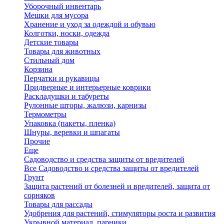
Уборочный инвентарь
Мешки для мусора
Хранение и уход за одеждой и обувью
Колготки, носки, одежда
Детские товары
Товары для животных
Стильный дом
Корзина
Перчатки и рукавицы
Придверные и интерьерные коврики
Раскладушки и табуреты
Рулонные шторы, жалюзи, карнизы
Термометры
Упаковка (пакеты, пленка)
Шнуры, веревки и шпагаты
Прочие
Еще
Садоводство и средства защиты от вредителей
Все Садоводство и средства защиты от вредителей
Грунт
Защита растений от болезней и вредителей, защита от
сорняков
Товары для рассады
Удобрения для растений, стимуляторы роста и развития
Укрывной материал, парники