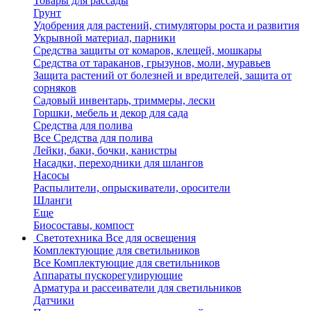
Товары для рассады
Грунт
Удобрения для растений, стимуляторы роста и развития
Укрывной материал, парники
Средства защиты от комаров, клещей, мошкары
Средства от тараканов, грызунов, моли, муравьев
Защита растений от болезней и вредителей, защита от
сорняков
Садовый инвентарь, триммеры, лески
Горшки, мебель и декор для сада
Средства для полива
Все Средства для полива
Лейки, баки, бочки, канистры
Насадки, переходники для шлангов
Насосы
Распылители, опрыскиватели, оросители
Шланги
Еще
Биосоставы, компост
Светотехника
Все для освещения
Комплектующие для светильников
Все Комплектующие для светильников
Аппараты пускорегулирующие
Арматура и рассеиватели для светильников
Датчики