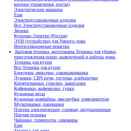
кнопки управления, посты)
Электрические машины
Еще
Электроустановочные изделия
Все Электроустановочные изделия
Звонки
Кунцево-Электро (Россия)
ЭУИ (устройства) для Умного дома
Вентилляционные решетки
Бытовая техника, автотовары
Техника для уборки,
приготовления пищи, развлечений и работы дома.
Техника для кухни
Все Техника для кухни
Блендеры, миксеры, соковыжималки
Духовки, СВЧ печи, тостеры, хлебопечки
Кипятильники, горелки, зажигалки
Кофеварки, кофемолки, турки
Кухонные весы
Кухонные комбайны, мясорубки, измельчители
Мультиварки, пароварки
Плитки электрические, газовые, индукционные
Прочая техника
Чайники, термопоты, самовары
Еще
Техника для дома