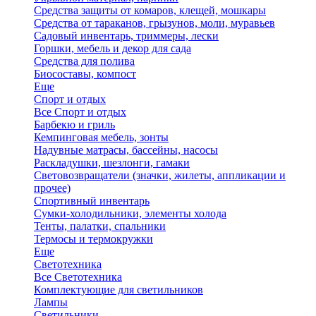
Средства защиты от комаров, клещей, мошкары
Средства от тараканов, грызунов, моли, муравьев
Садовый инвентарь, триммеры, лески
Горшки, мебель и декор для сада
Средства для полива
Биосоставы, компост
Еще
Спорт и отдых
Все Спорт и отдых
Барбекю и гриль
Кемпинговая мебель, зонты
Надувные матрасы, бассейны, насосы
Раскладушки, шезлонги, гамаки
Световозвращатели (значки, жилеты, аппликации и
прочее)
Спортивный инвентарь
Сумки-холодильники, элементы холода
Тенты, палатки, спальники
Термосы и термокружки
Еще
Светотехника
Все Светотехника
Комплектующие для светильников
Лампы
Светильники