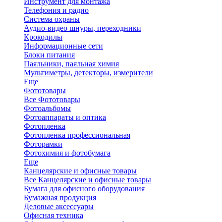
Инструмент для монтажа
Телефония и радио
Система охраны
Аудио-видео шнуры, переходники
Крокодилы
Информационные сети
Блоки питания
Паяльники, паяльная химия
Мультиметры, детекторы, измерители
Еще
Фототовары
Все Фототовары
Фотоальбомы
Фотоаппараты и оптика
Фотопленка
Фотопленка профессиональная
Фоторамки
Фотохимия и фотобумага
Еще
Канцелярские и офисные товары
Все Канцелярские и офисные товары
Бумага для офисного оборудования
Бумажная продукция
Деловые аксессуары
Офисная техника