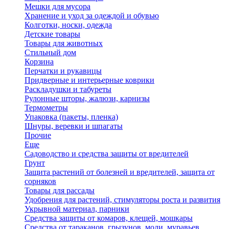
Мешки для мусора
Хранение и уход за одеждой и обувью
Колготки, носки, одежда
Детские товары
Товары для животных
Стильный дом
Корзина
Перчатки и рукавицы
Придверные и интерьерные коврики
Раскладушки и табуреты
Рулонные шторы, жалюзи, карнизы
Термометры
Упаковка (пакеты, пленка)
Шнуры, веревки и шпагаты
Прочие
Еще
Садоводство и средства защиты от вредителей
Грунт
Защита растений от болезней и вредителей, защита от
сорняков
Товары для рассады
Удобрения для растений, стимуляторы роста и развития
Укрывной материал, парники
Средства защиты от комаров, клещей, мошкары
Средства от тараканов, грызунов, моли, муравьев