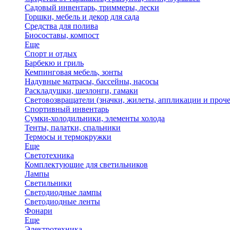
Садовый инвентарь, триммеры, лески
Горшки, мебель и декор для сада
Средства для полива
Биосоставы, компост
Еще
Спорт и отдых
Барбекю и гриль
Кемпинговая мебель, зонты
Надувные матрасы, бассейны, насосы
Раскладушки, шезлонги, гамаки
Световозвращатели (значки, жилеты, аппликации и проче
Спортивный инвентарь
Сумки-холодильники, элементы холода
Тенты, палатки, спальники
Термосы и термокружки
Еще
Светотехника
Комплектующие для светильников
Лампы
Светильники
Светодиодные лампы
Светодиодные ленты
Фонари
Еще
Электротехника