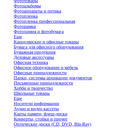
Фототовары
Фотоальбомы
Фотоаппараты и оптика
Фотопленка
Фотопленка профессиональная
Фоторамки
Фотохимия и фотобумага
Еще
Канцелярские и офисные товары
Бумага для офисного оборудования
Бумажная продукция
Деловые аксессуары
Офисная техника
Офисное оборудование и мебель
Офисные принадлежности
Папки, системы архивации документов
Письменные принадлежности
Хобби и творчество
Школьные товары
Еще
Носители информации
Аудио и видео кассеты
Карты памяти, флеш-диски
Конверты, стойки и прочее
Оптические диски (CD, DVD, Blu-Ray)