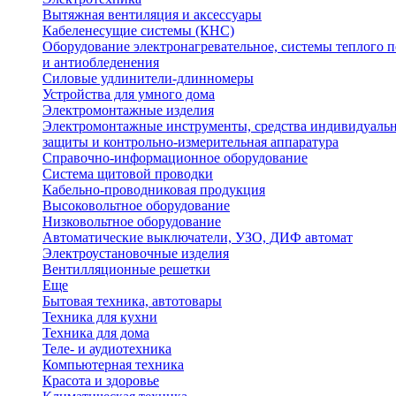
Вытяжная вентиляция и аксессуары
Кабеленесущие системы (КНС)
Оборудование электронагревательное, системы теплого п
и антиобледенения
Силовые удлинители-длинномеры
Устройства для умного дома
Электромонтажные изделия
Электромонтажные инструменты, средства индивидуаль
защиты и контрольно-измерительная аппаратура
Справочно-информационное оборудование
Система щитовой проводки
Кабельно-проводниковая продукция
Высоковольтное оборудование
Низковольтное оборудование
Автоматические выключатели, УЗО, ДИФ автомат
Электроустановочные изделия
Вентилляционные решетки
Еще
Бытовая техника, автотовары
Техника для кухни
Техника для дома
Теле- и аудиотехника
Компьютерная техника
Красота и здоровье