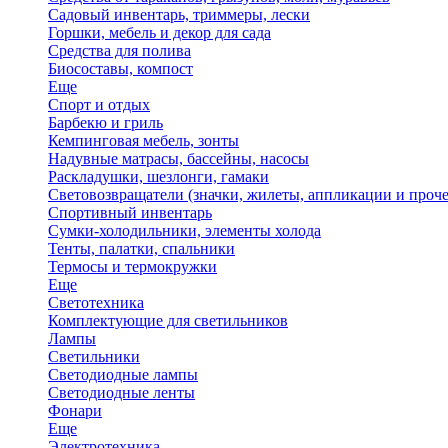
Садовый инвентарь, триммеры, лески
Горшки, мебель и декор для сада
Средства для полива
Биосоставы, компост
Еще
Спорт и отдых
Барбекю и гриль
Кемпинговая мебель, зонты
Надувные матрасы, бассейны, насосы
Раскладушки, шезлонги, гамаки
Световозвращатели (значки, жилеты, аппликации и проче
Спортивный инвентарь
Сумки-холодильники, элементы холода
Тенты, палатки, спальники
Термосы и термокружки
Еще
Светотехника
Комплектующие для светильников
Лампы
Светильники
Светодиодные лампы
Светодиодные ленты
Фонари
Еще
Электротехника