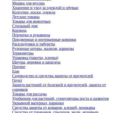
Мешки для мусора
Хранение и уход за одеждой и обувью
Колготки, носки, одежда
Детские товары
Товары для животных
Стильный дом
Корзина
Перчатки и рукавицы
Придверные и интерьерные коврики
Раскладушки и табуреты
Рулонные шторы, жалюзи, карнизы
Термометры
Упаковка (пакеты, пленка)
Шнуры, веревки и шпагаты
Прочие
Еще
Садоводство и средства защиты от вредителей
Грунт
Защита растений от болезней и вредителей, защита от
сорняков
Товары для рассады
Удобрения для растений, стимуляторы роста и развития
Укрывной материал, парники
Средства защиты от комаров, клещей, мошкары
Средства от тараканов, грызунов, моли, муравьев