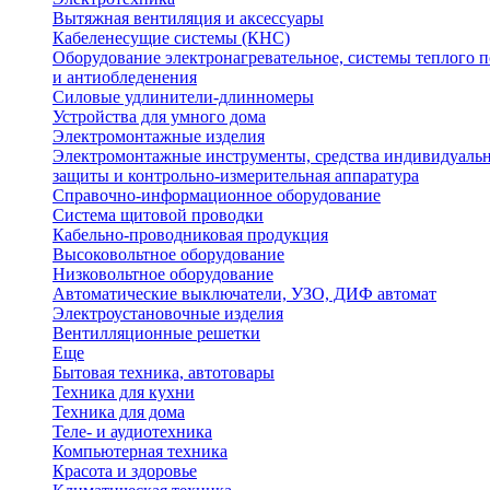
Вытяжная вентиляция и аксессуары
Кабеленесущие системы (КНС)
Оборудование электронагревательное, системы теплого п
и антиобледенения
Силовые удлинители-длинномеры
Устройства для умного дома
Электромонтажные изделия
Электромонтажные инструменты, средства индивидуаль
защиты и контрольно-измерительная аппаратура
Справочно-информационное оборудование
Система щитовой проводки
Кабельно-проводниковая продукция
Высоковольтное оборудование
Низковольтное оборудование
Автоматические выключатели, УЗО, ДИФ автомат
Электроустановочные изделия
Вентилляционные решетки
Еще
Бытовая техника, автотовары
Техника для кухни
Техника для дома
Теле- и аудиотехника
Компьютерная техника
Красота и здоровье