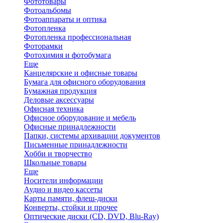
Фототовары
Фотоальбомы
Фотоаппараты и оптика
Фотопленка
Фотопленка профессиональная
Фоторамки
Фотохимия и фотобумага
Еще
Канцелярские и офисные товары
Бумага для офисного оборудования
Бумажная продукция
Деловые аксессуары
Офисная техника
Офисное оборудование и мебель
Офисные принадлежности
Папки, системы архивации документов
Письменные принадлежности
Хобби и творчество
Школьные товары
Еще
Носители информации
Аудио и видео кассеты
Карты памяти, флеш-диски
Конверты, стойки и прочее
Оптические диски (CD, DVD, Blu-Ray)