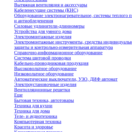
Вытяжная вентиляция и аксессуары
Кабеленесущие системы (КНС)
Оборудование электронагревательное, системы теплого п
и антиобледенения
Силовые удлинители-длинномеры
Устройства для умного дома
Электромонтажные изделия
Электромонтажные инструменты, средства индивидуаль
защиты и контрольно-измерительная аппаратура
Справочно-информационное оборудование
Система щитовой проводки
Кабельно-проводниковая продукция
Высоковольтное оборудование
Низковольтное оборудование
Автоматические выключатели, УЗО, ДИФ автомат
Электроустановочные изделия
Вентилляционные решетки
Еще
Бытовая техника, автотовары
Техника для кухни
Техника для дома
Теле- и аудиотехника
Компьютерная техника
Красота и здоровье