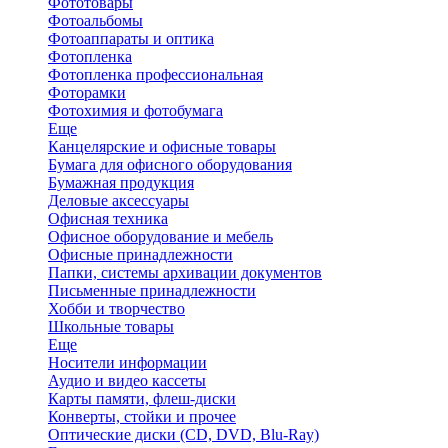
Фототовары
Фотоальбомы
Фотоаппараты и оптика
Фотопленка
Фотопленка профессиональная
Фоторамки
Фотохимия и фотобумага
Еще
Канцелярские и офисные товары
Бумага для офисного оборудования
Бумажная продукция
Деловые аксессуары
Офисная техника
Офисное оборудование и мебель
Офисные принадлежности
Папки, системы архивации документов
Письменные принадлежности
Хобби и творчество
Школьные товары
Еще
Носители информации
Аудио и видео кассеты
Карты памяти, флеш-диски
Конверты, стойки и прочее
Оптические диски (CD, DVD, Blu-Ray)