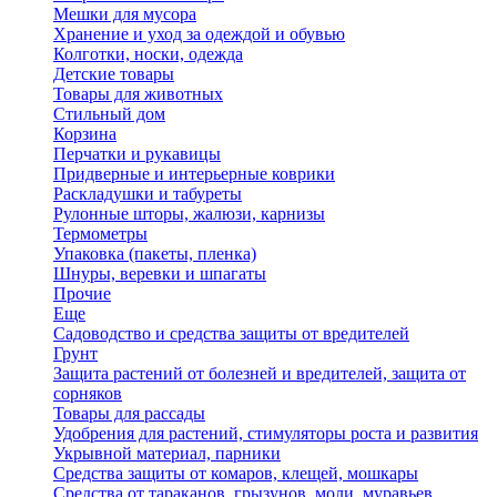
Мешки для мусора
Хранение и уход за одеждой и обувью
Колготки, носки, одежда
Детские товары
Товары для животных
Стильный дом
Корзина
Перчатки и рукавицы
Придверные и интерьерные коврики
Раскладушки и табуреты
Рулонные шторы, жалюзи, карнизы
Термометры
Упаковка (пакеты, пленка)
Шнуры, веревки и шпагаты
Прочие
Еще
Садоводство и средства защиты от вредителей
Грунт
Защита растений от болезней и вредителей, защита от
сорняков
Товары для рассады
Удобрения для растений, стимуляторы роста и развития
Укрывной материал, парники
Средства защиты от комаров, клещей, мошкары
Средства от тараканов, грызунов, моли, муравьев