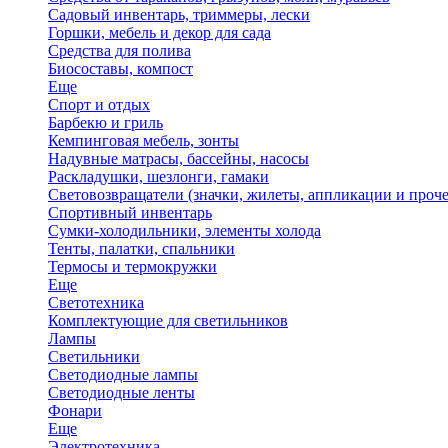
Садовый инвентарь, триммеры, лески
Горшки, мебель и декор для сада
Средства для полива
Биосоставы, компост
Еще
Спорт и отдых
Барбекю и гриль
Кемпинговая мебель, зонты
Надувные матрасы, бассейны, насосы
Раскладушки, шезлонги, гамаки
Световозвращатели (значки, жилеты, аппликации и проче
Спортивный инвентарь
Сумки-холодильники, элементы холода
Тенты, палатки, спальники
Термосы и термокружки
Еще
Светотехника
Комплектующие для светильников
Лампы
Светильники
Светодиодные лампы
Светодиодные ленты
Фонари
Еще
Электротехника