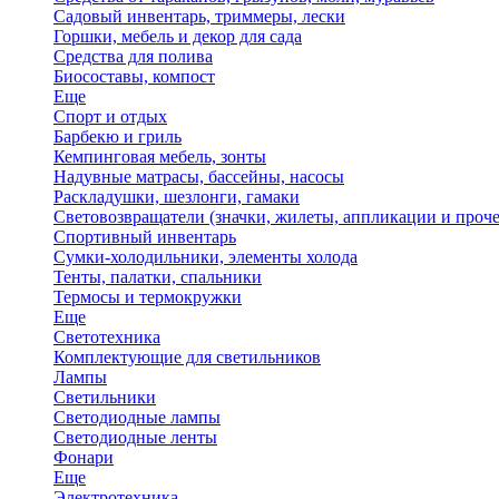
Садовый инвентарь, триммеры, лески
Горшки, мебель и декор для сада
Средства для полива
Биосоставы, компост
Еще
Спорт и отдых
Барбекю и гриль
Кемпинговая мебель, зонты
Надувные матрасы, бассейны, насосы
Раскладушки, шезлонги, гамаки
Световозвращатели (значки, жилеты, аппликации и проче
Спортивный инвентарь
Сумки-холодильники, элементы холода
Тенты, палатки, спальники
Термосы и термокружки
Еще
Светотехника
Комплектующие для светильников
Лампы
Светильники
Светодиодные лампы
Светодиодные ленты
Фонари
Еще
Электротехника