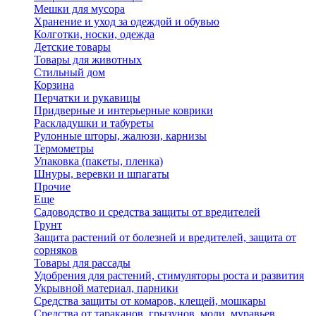
Мешки для мусора
Хранение и уход за одеждой и обувью
Колготки, носки, одежда
Детские товары
Товары для животных
Стильный дом
Корзина
Перчатки и рукавицы
Придверные и интерьерные коврики
Раскладушки и табуреты
Рулонные шторы, жалюзи, карнизы
Термометры
Упаковка (пакеты, пленка)
Шнуры, веревки и шпагаты
Прочие
Еще
Садоводство и средства защиты от вредителей
Грунт
Защита растений от болезней и вредителей, защита от
сорняков
Товары для рассады
Удобрения для растений, стимуляторы роста и развития
Укрывной материал, парники
Средства защиты от комаров, клещей, мошкары
Средства от тараканов, грызунов, моли, муравьев