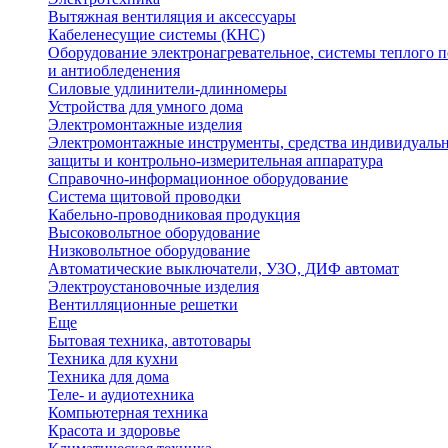
Вытяжная вентиляция и аксессуары
Кабеленесущие системы (КНС)
Оборудование электронагревательное, системы теплого п
и антиобледенения
Силовые удлинители-длинномеры
Устройства для умного дома
Электромонтажные изделия
Электромонтажные инструменты, средства индивидуаль
защиты и контрольно-измерительная аппаратура
Справочно-информационное оборудование
Система щитовой проводки
Кабельно-проводниковая продукция
Высоковольтное оборудование
Низковольтное оборудование
Автоматические выключатели, УЗО, ДИФ автомат
Электроустановочные изделия
Вентилляционные решетки
Еще
Бытовая техника, автотовары
Техника для кухни
Техника для дома
Теле- и аудиотехника
Компьютерная техника
Красота и здоровье