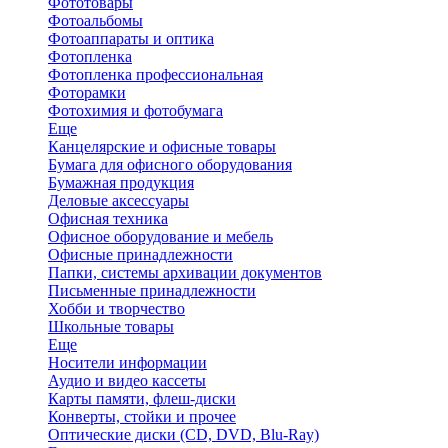
Фототовары
Фотоальбомы
Фотоаппараты и оптика
Фотопленка
Фотопленка профессиональная
Фоторамки
Фотохимия и фотобумага
Еще
Канцелярские и офисные товары
Бумага для офисного оборудования
Бумажная продукция
Деловые аксессуары
Офисная техника
Офисное оборудование и мебель
Офисные принадлежности
Папки, системы архивации документов
Письменные принадлежности
Хобби и творчество
Школьные товары
Еще
Носители информации
Аудио и видео кассеты
Карты памяти, флеш-диски
Конверты, стойки и прочее
Оптические диски (CD, DVD, Blu-Ray)