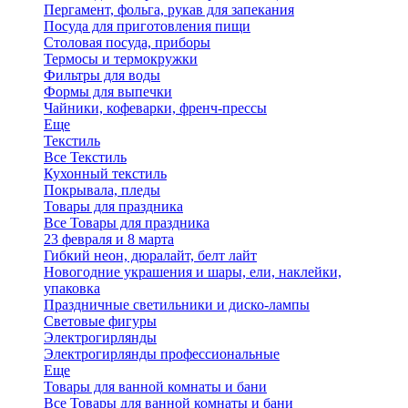
Пергамент, фольга, рукав для запекания
Посуда для приготовления пищи
Столовая посуда, приборы
Термосы и термокружки
Фильтры для воды
Формы для выпечки
Чайники, кофеварки, френч-прессы
Еще
Текстиль
Все Текстиль
Кухонный текстиль
Покрывала, пледы
Товары для праздника
Все Товары для праздника
23 февраля и 8 марта
Гибкий неон, дюралайт, белт лайт
Новогодние украшения и шары, ели, наклейки,
упаковка
Праздничные светильники и диско-лампы
Световые фигуры
Электрогирлянды
Электрогирлянды профессиональные
Еще
Товары для ванной комнаты и бани
Все Товары для ванной комнаты и бани