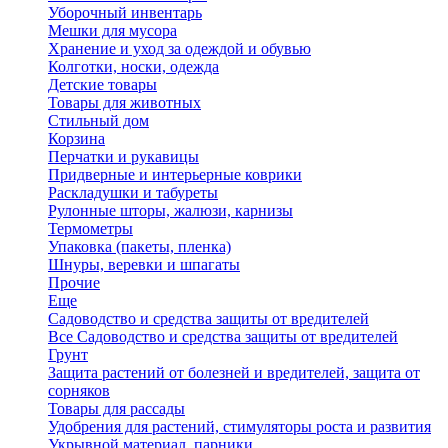
Уборочный инвентарь
Мешки для мусора
Хранение и уход за одеждой и обувью
Колготки, носки, одежда
Детские товары
Товары для животных
Стильный дом
Корзина
Перчатки и рукавицы
Придверные и интерьерные коврики
Раскладушки и табуреты
Рулонные шторы, жалюзи, карнизы
Термометры
Упаковка (пакеты, пленка)
Шнуры, веревки и шпагаты
Прочие
Еще
Садоводство и средства защиты от вредителей
Все Садоводство и средства защиты от вредителей
Грунт
Защита растений от болезней и вредителей, защита от
сорняков
Товары для рассады
Удобрения для растений, стимуляторы роста и развития
Укрывной материал, парники