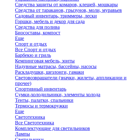
Средства защиты от комаров, клещей, мошкары
Средства от тараканов, грызунов, моли, муравьев
Садовый инвентарь, триммеры, лески
Горшки, мебель и декор для сада
Средства для полива
Биосоставы, компост
Еще
Спорт и отдых
Все Спорт и отдых
Барбекю и гриль
Кемпинговая мебель, зонты
Надувные матрасы, бассейны, насосы
Раскладушки, шезлонги, гамаки
Световозвращатели (значки, жилеты, аппликации и
прочее)
Спортивный инвентарь
Сумки-холодильники, элементы холода
Тенты, палатки, спальники
Термосы и термокружки
Еще
Светотехника
Все Светотехника
Комплектующие для светильников
Лампы
Светильники