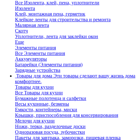
Все Изолента, клей, пена, уплотнители
Изолента
Клей, монтажная пена, герметик
Клейкие ленты для строительства и ремонта
Малярная лента
Скотч
Уплотнители, лента для заклейки окон
Еще
Элементы питания
Все Элементы питания
Аккумуляторы
Батарейки (Элементы питания)
Зарядные устройства
Товары для дома
Эти товары сделают вашу жизнь дома
комфортнее.
Товары для кухни
Все Товары для кухни
Бумажные полотенца и салфетки
Весы кухонные, безмены
Емкости, контейнеры, миски
Крышки, приспособления для консервирования
Мелочи для кухни
Ножи, терки, разделочные доски
Одноразовая посуда, зубочистки
Пакеты для завтрака, заморозки, пищевая пленка