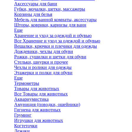
Аксессуары для бани
Губки, мочалки, щетки, массажеры
Корзины для белья
Мебель для ванной комнаты, аксессуары
Шторы, коврики, карнизы для ванн
Еще
Хранение и уход за одеждой и обувью
Все Хранение и уход за одеждой и обувью
Вешалки, крючки и плечики для одежды
Дождевики, чехлы для обуви
Рожки, сушилки и щетки для обуви
Стельки, шнурки и прочее
Чехлы и ролики для одежды
Этажерки и полки для обуви
Еще
Термометры
Товары для животных
Все Товары для животных
Аквариумистика
Амуниция (поводки, ошейники)
Гигиена для животных
Груминг
Игрушки для животных
Когтеточки
Лежаки