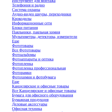
Инструмент для монтажа
Телефония и радио
Система охраны
Аудио-видео шнуры, переходники
Крокодилы
Информационные сети
Блоки питания
Паяльники, паяльная химия
Мультиметры, детекторы, измерители
Еще
Фототовары
Все Фототовары
Фотоальбомы
Фотоаппараты и оптика
Фотопленка
Фотопленка профессиональная
Фоторамки
Фотохимия и фотобумага
Еще
Канцелярские и офисные товары
Все Канцелярские и офисные товары
Бумага для офисного оборудования
Бумажная продукция
Деловые аксессуары
Офисная техника