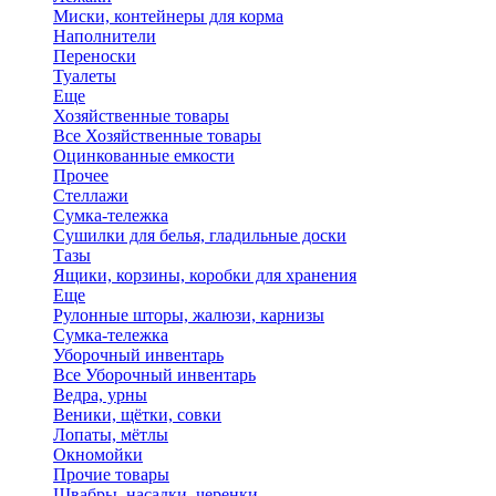
Миски, контейнеры для корма
Наполнители
Переноски
Туалеты
Еще
Хозяйственные товары
Все Хозяйственные товары
Оцинкованные емкости
Прочее
Стеллажи
Сумка-тележка
Сушилки для белья, гладильные доски
Тазы
Ящики, корзины, коробки для хранения
Еще
Рулонные шторы, жалюзи, карнизы
Сумка-тележка
Уборочный инвентарь
Все Уборочный инвентарь
Ведра, урны
Веники, щётки, совки
Лопаты, мётлы
Окномойки
Прочие товары
Швабры, насадки, черенки