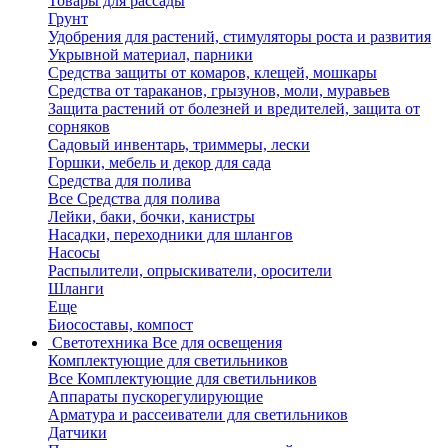
Товары для рассады
Грунт
Удобрения для растений, стимуляторы роста и развития
Укрывной материал, парники
Средства защиты от комаров, клещей, мошкары
Средства от тараканов, грызунов, моли, муравьев
Защита растений от болезней и вредителей, защита от
сорняков
Садовый инвентарь, триммеры, лески
Горшки, мебель и декор для сада
Средства для полива
Все Средства для полива
Лейки, баки, бочки, канистры
Насадки, переходники для шлангов
Насосы
Распылители, опрыскиватели, оросители
Шланги
Еще
Биосоставы, компост
Светотехника
Все для освещения
Комплектующие для светильников
Все Комплектующие для светильников
Аппараты пускорегулирующие
Арматура и рассеиватели для светильников
Датчики