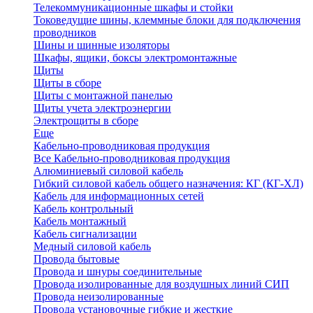
Телекоммуникационные шкафы и стойки
Токоведущие шины, клеммные блоки для подключения
проводников
Шины и шинные изоляторы
Шкафы, ящики, боксы электромонтажные
Щиты
Щиты в сборе
Щиты с монтажной панелью
Щиты учета электроэнергии
Электрощиты в сборе
Еще
Кабельно-проводниковая продукция
Все Кабельно-проводниковая продукция
Алюминиевый силовой кабель
Гибкий силовой кабель общего назначения: КГ (КГ-ХЛ)
Кабель для информационных сетей
Кабель контрольный
Кабель монтажный
Кабель сигнализации
Медный силовой кабель
Провода бытовые
Провода и шнуры соединительные
Провода изолированные для воздушных линий СИП
Провода неизолированные
Провода установочные гибкие и жесткие