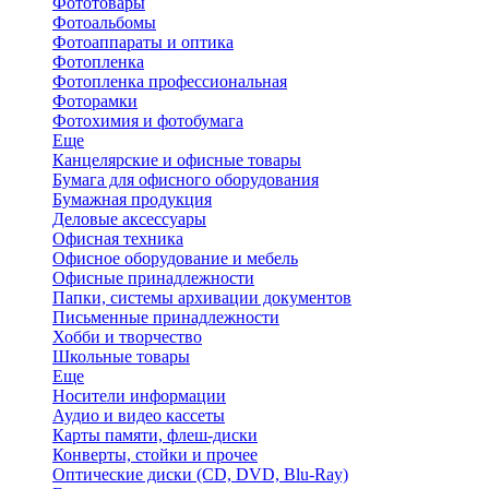
Фототовары
Фотоальбомы
Фотоаппараты и оптика
Фотопленка
Фотопленка профессиональная
Фоторамки
Фотохимия и фотобумага
Еще
Канцелярские и офисные товары
Бумага для офисного оборудования
Бумажная продукция
Деловые аксессуары
Офисная техника
Офисное оборудование и мебель
Офисные принадлежности
Папки, системы архивации документов
Письменные принадлежности
Хобби и творчество
Школьные товары
Еще
Носители информации
Аудио и видео кассеты
Карты памяти, флеш-диски
Конверты, стойки и прочее
Оптические диски (CD, DVD, Blu-Ray)