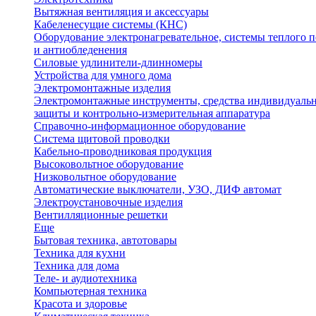
Вытяжная вентиляция и аксессуары
Кабеленесущие системы (КНС)
Оборудование электронагревательное, системы теплого п
и антиобледенения
Силовые удлинители-длинномеры
Устройства для умного дома
Электромонтажные изделия
Электромонтажные инструменты, средства индивидуаль
защиты и контрольно-измерительная аппаратура
Справочно-информационное оборудование
Система щитовой проводки
Кабельно-проводниковая продукция
Высоковольтное оборудование
Низковольтное оборудование
Автоматические выключатели, УЗО, ДИФ автомат
Электроустановочные изделия
Вентилляционные решетки
Еще
Бытовая техника, автотовары
Техника для кухни
Техника для дома
Теле- и аудиотехника
Компьютерная техника
Красота и здоровье