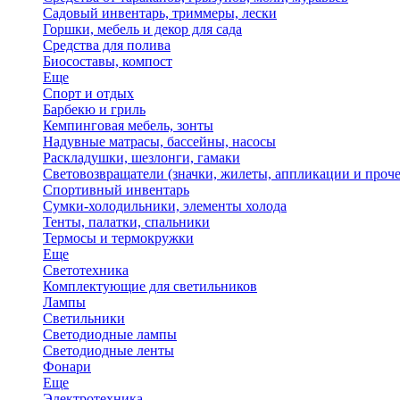
Садовый инвентарь, триммеры, лески
Горшки, мебель и декор для сада
Средства для полива
Биосоставы, компост
Еще
Спорт и отдых
Барбекю и гриль
Кемпинговая мебель, зонты
Надувные матрасы, бассейны, насосы
Раскладушки, шезлонги, гамаки
Световозвращатели (значки, жилеты, аппликации и проче
Спортивный инвентарь
Сумки-холодильники, элементы холода
Тенты, палатки, спальники
Термосы и термокружки
Еще
Светотехника
Комплектующие для светильников
Лампы
Светильники
Светодиодные лампы
Светодиодные ленты
Фонари
Еще
Электротехника