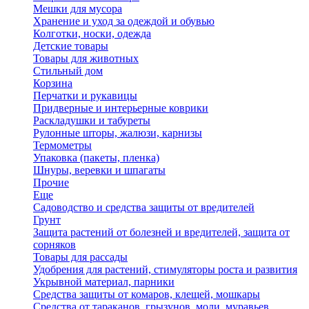
Мешки для мусора
Хранение и уход за одеждой и обувью
Колготки, носки, одежда
Детские товары
Товары для животных
Стильный дом
Корзина
Перчатки и рукавицы
Придверные и интерьерные коврики
Раскладушки и табуреты
Рулонные шторы, жалюзи, карнизы
Термометры
Упаковка (пакеты, пленка)
Шнуры, веревки и шпагаты
Прочие
Еще
Садоводство и средства защиты от вредителей
Грунт
Защита растений от болезней и вредителей, защита от
сорняков
Товары для рассады
Удобрения для растений, стимуляторы роста и развития
Укрывной материал, парники
Средства защиты от комаров, клещей, мошкары
Средства от тараканов, грызунов, моли, муравьев