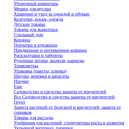
Уборочный инвентарь
Мешки для мусора
Хранение и уход за одеждой и обувью
Колготки, носки, одежда
Детские товары
Товары для животных
Стильный дом
Корзина
Перчатки и рукавицы
Придверные и интерьерные коврики
Раскладушки и табуреты
Рулонные шторы, жалюзи, карнизы
Термометры
Упаковка (пакеты, пленка)
Шнуры, веревки и шпагаты
Прочие
Еще
Садоводство и средства защиты от вредителей
Все Садоводство и средства защиты от вредителей
Грунт
Защита растений от болезней и вредителей, защита от
сорняков
Товары для рассады
Удобрения для растений, стимуляторы роста и развития
Укрывной материал, парники