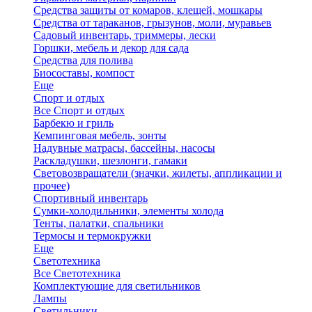
Средства защиты от комаров, клещей, мошкары
Средства от тараканов, грызунов, моли, муравьев
Садовый инвентарь, триммеры, лески
Горшки, мебель и декор для сада
Средства для полива
Биосоставы, компост
Еще
Спорт и отдых
Все Спорт и отдых
Барбекю и гриль
Кемпинговая мебель, зонты
Надувные матрасы, бассейны, насосы
Раскладушки, шезлонги, гамаки
Световозвращатели (значки, жилеты, аппликации и
прочее)
Спортивный инвентарь
Сумки-холодильники, элементы холода
Тенты, палатки, спальники
Термосы и термокружки
Еще
Светотехника
Все Светотехника
Комплектующие для светильников
Лампы
Светильники