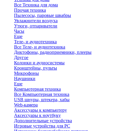
Все Техника для дома
Прочая техника
Пылесосы, паровые швабры
Увлажнители воздуха
Утюги, отпариватели
Часы
Еще
Теле- и аудиотехника
Все Теле- и аудиотехника
Диктофоны, радиоприемники, плееры
Другое
Колонки и аудиосистемы
Кронштейны, пульты
Микрофоны
Наушники
Еще
Компьютерная техника
Все Компьютерная техника
USB шнуры, штекера, хабы
Web-камера
Аксессуары к компьютеру
Аксессуары к ноутбуку
Дополнительные устройства
Игровые устройства для PC