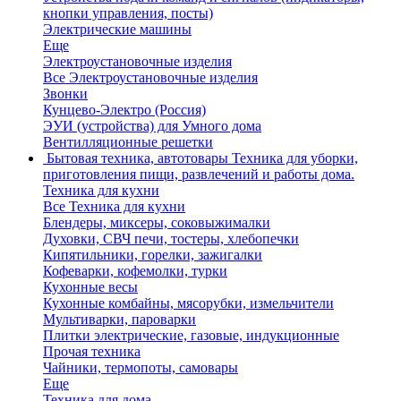
кнопки управления, посты)
Электрические машины
Еще
Электроустановочные изделия
Все Электроустановочные изделия
Звонки
Кунцево-Электро (Россия)
ЭУИ (устройства) для Умного дома
Вентилляционные решетки
Бытовая техника, автотовары
Техника для уборки,
приготовления пищи, развлечений и работы дома.
Техника для кухни
Все Техника для кухни
Блендеры, миксеры, соковыжималки
Духовки, СВЧ печи, тостеры, хлебопечки
Кипятильники, горелки, зажигалки
Кофеварки, кофемолки, турки
Кухонные весы
Кухонные комбайны, мясорубки, измельчители
Мультиварки, пароварки
Плитки электрические, газовые, индукционные
Прочая техника
Чайники, термопоты, самовары
Еще
Техника для дома