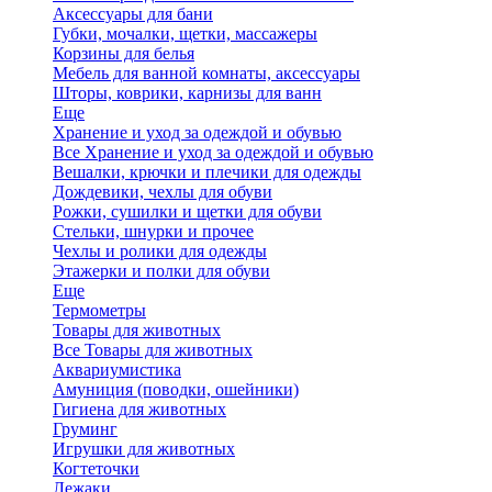
Аксессуары для бани
Губки, мочалки, щетки, массажеры
Корзины для белья
Мебель для ванной комнаты, аксессуары
Шторы, коврики, карнизы для ванн
Еще
Хранение и уход за одеждой и обувью
Все Хранение и уход за одеждой и обувью
Вешалки, крючки и плечики для одежды
Дождевики, чехлы для обуви
Рожки, сушилки и щетки для обуви
Стельки, шнурки и прочее
Чехлы и ролики для одежды
Этажерки и полки для обуви
Еще
Термометры
Товары для животных
Все Товары для животных
Аквариумистика
Амуниция (поводки, ошейники)
Гигиена для животных
Груминг
Игрушки для животных
Когтеточки
Лежаки