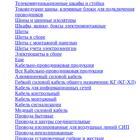
Телекоммуникационные шкафы и стойки
Токоведущие шины, клеммные блоки для подключения
проводников
Шины и шинные изоляторы
Шкафы, ящики, боксы электромонтажные
Щиты
Щиты в сборе
Щиты с монтажной панелью
Щиты учета электроэнергии
Электрощиты в сборе
Еще
Кабельно-проводниковая продукция
Все Кабельно-проводниковая продукция
Алюминиевый силовой кабель
Гибкий силовой кабель общего назначения: КГ (КГ-ХЛ)
Кабель для информационных сетей
Кабель контрольный
Кабель монтажный
Кабель сигнализации
Медный силовой кабель
Провода бытовые
Провода и шнуры соединительные
Провода изолированные для воздушных линий СИП
Провода неизолированные
Провода установочные гибкие и жесткие