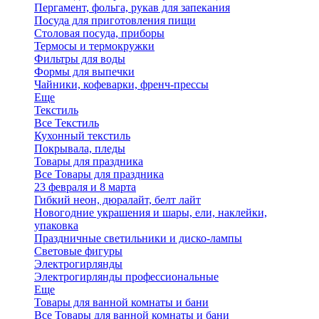
Пергамент, фольга, рукав для запекания
Посуда для приготовления пищи
Столовая посуда, приборы
Термосы и термокружки
Фильтры для воды
Формы для выпечки
Чайники, кофеварки, френч-прессы
Еще
Текстиль
Все Текстиль
Кухонный текстиль
Покрывала, пледы
Товары для праздника
Все Товары для праздника
23 февраля и 8 марта
Гибкий неон, дюралайт, белт лайт
Новогодние украшения и шары, ели, наклейки,
упаковка
Праздничные светильники и диско-лампы
Световые фигуры
Электрогирлянды
Электрогирлянды профессиональные
Еще
Товары для ванной комнаты и бани
Все Товары для ванной комнаты и бани