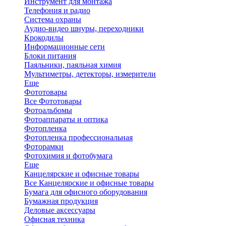
Инструмент для монтажа
Телефония и радио
Система охраны
Аудио-видео шнуры, переходники
Крокодилы
Информационные сети
Блоки питания
Паяльники, паяльная химия
Мультиметры, детекторы, измерители
Еще
Фототовары
Все Фототовары
Фотоальбомы
Фотоаппараты и оптика
Фотопленка
Фотопленка профессиональная
Фоторамки
Фотохимия и фотобумага
Еще
Канцелярские и офисные товары
Все Канцелярские и офисные товары
Бумага для офисного оборудования
Бумажная продукция
Деловые аксессуары
Офисная техника