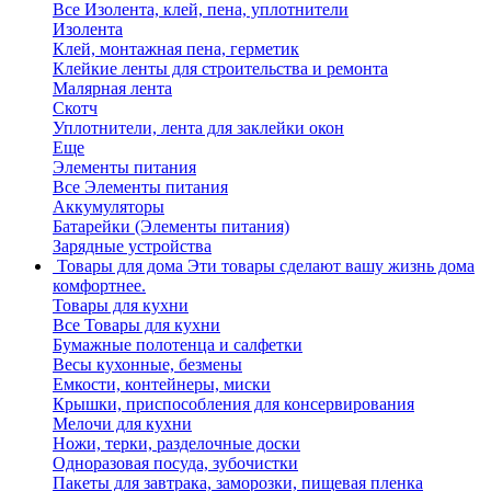
Все Изолента, клей, пена, уплотнители
Изолента
Клей, монтажная пена, герметик
Клейкие ленты для строительства и ремонта
Малярная лента
Скотч
Уплотнители, лента для заклейки окон
Еще
Элементы питания
Все Элементы питания
Аккумуляторы
Батарейки (Элементы питания)
Зарядные устройства
Товары для дома
Эти товары сделают вашу жизнь дома
комфортнее.
Товары для кухни
Все Товары для кухни
Бумажные полотенца и салфетки
Весы кухонные, безмены
Емкости, контейнеры, миски
Крышки, приспособления для консервирования
Мелочи для кухни
Ножи, терки, разделочные доски
Одноразовая посуда, зубочистки
Пакеты для завтрака, заморозки, пищевая пленка