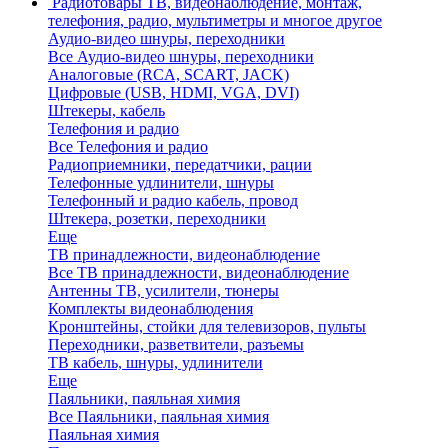
Радиотовары
ТВ, видеонаблюдение, монтаж,
телефония, радио, мультиметры и многое другое
Аудио-видео шнуры, переходники
Все Аудио-видео шнуры, переходники
Аналоговые (RCA, SCART, JACK)
Цифровые (USB, HDMI, VGA, DVI)
Штекеры, кабель
Телефония и радио
Все Телефония и радио
Радиоприемники, передатчики, рации
Телефонные удлинители, шнуры
Телефонный и радио кабель, провод
Штекера, розетки, переходники
Еще
ТВ принадлежности, видеонаблюдение
Все ТВ принадлежности, видеонаблюдение
Антенны ТВ, усилители, тюнеры
Комплекты видеонаблюдения
Кронштейны, стойки для телевизоров, пульты
Переходники, разветвители, разъемы
ТВ кабель, шнуры, удлинители
Еще
Паяльники, паяльная химия
Все Паяльники, паяльная химия
Паяльная химия