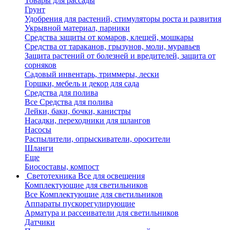
Товары для рассады
Грунт
Удобрения для растений, стимуляторы роста и развития
Укрывной материал, парники
Средства защиты от комаров, клещей, мошкары
Средства от тараканов, грызунов, моли, муравьев
Защита растений от болезней и вредителей, защита от
сорняков
Садовый инвентарь, триммеры, лески
Горшки, мебель и декор для сада
Средства для полива
Все Средства для полива
Лейки, баки, бочки, канистры
Насадки, переходники для шлангов
Насосы
Распылители, опрыскиватели, оросители
Шланги
Еще
Биосоставы, компост
Светотехника
Все для освещения
Комплектующие для светильников
Все Комплектующие для светильников
Аппараты пускорегулирующие
Арматура и рассеиватели для светильников
Датчики