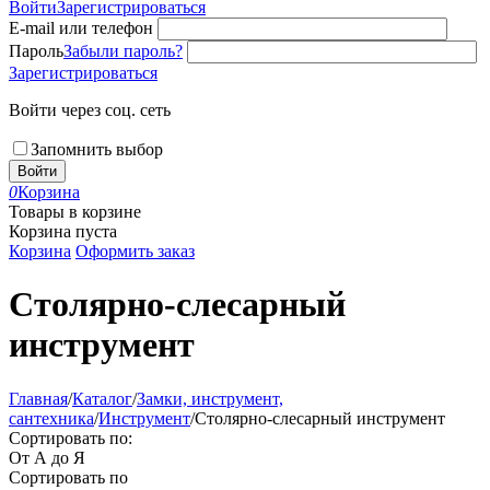
Войти
Зарегистрироваться
E-mail или телефон
Пароль
Забыли пароль?
Зарегистрироваться
Войти через соц. сеть
Запомнить выбор
Войти
0
Корзина
Товары в корзине
Корзина пуста
Корзина
Оформить заказ
Столярно-слесарный
инструмент
Главная
/
Каталог
/
Замки, инструмент,
сантехника
/
Инструмент
/
Столярно-слесарный инструмент
Сортировать по:
От А до Я
Сортировать по