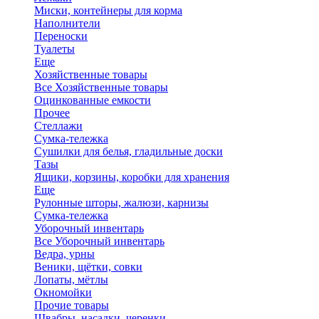
Миски, контейнеры для корма
Наполнители
Переноски
Туалеты
Еще
Хозяйственные товары
Все Хозяйственные товары
Оцинкованные емкости
Прочее
Стеллажи
Сумка-тележка
Сушилки для белья, гладильные доски
Тазы
Ящики, корзины, коробки для хранения
Еще
Рулонные шторы, жалюзи, карнизы
Сумка-тележка
Уборочный инвентарь
Все Уборочный инвентарь
Ведра, урны
Веники, щётки, совки
Лопаты, мётлы
Окномойки
Прочие товары
Швабры, насадки, черенки