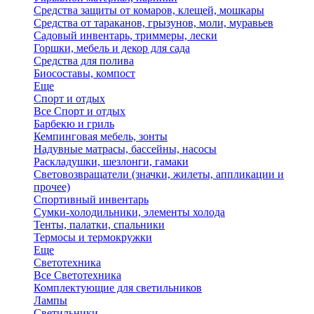
Средства защиты от комаров, клещей, мошкары
Средства от тараканов, грызунов, моли, муравьев
Садовый инвентарь, триммеры, лески
Горшки, мебель и декор для сада
Средства для полива
Биосоставы, компост
Еще
Спорт и отдых
Все Спорт и отдых
Барбекю и гриль
Кемпинговая мебель, зонты
Надувные матрасы, бассейны, насосы
Раскладушки, шезлонги, гамаки
Световозвращатели (значки, жилеты, аппликации и
прочее)
Спортивный инвентарь
Сумки-холодильники, элементы холода
Тенты, палатки, спальники
Термосы и термокружки
Еще
Светотехника
Все Светотехника
Комплектующие для светильников
Лампы
Светильники