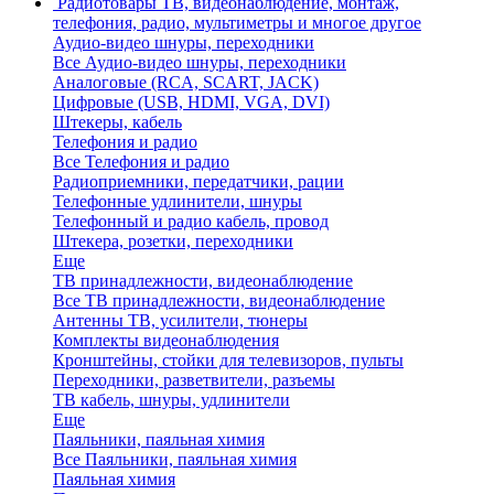
Радиотовары
ТВ, видеонаблюдение, монтаж,
телефония, радио, мультиметры и многое другое
Аудио-видео шнуры, переходники
Все Аудио-видео шнуры, переходники
Аналоговые (RCA, SCART, JACK)
Цифровые (USB, HDMI, VGA, DVI)
Штекеры, кабель
Телефония и радио
Все Телефония и радио
Радиоприемники, передатчики, рации
Телефонные удлинители, шнуры
Телефонный и радио кабель, провод
Штекера, розетки, переходники
Еще
ТВ принадлежности, видеонаблюдение
Все ТВ принадлежности, видеонаблюдение
Антенны ТВ, усилители, тюнеры
Комплекты видеонаблюдения
Кронштейны, стойки для телевизоров, пульты
Переходники, разветвители, разъемы
ТВ кабель, шнуры, удлинители
Еще
Паяльники, паяльная химия
Все Паяльники, паяльная химия
Паяльная химия