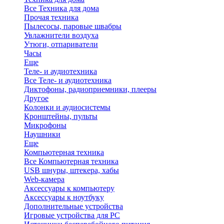
Все Техника для дома
Прочая техника
Пылесосы, паровые швабры
Увлажнители воздуха
Утюги, отпариватели
Часы
Еще
Теле- и аудиотехника
Все Теле- и аудиотехника
Диктофоны, радиоприемники, плееры
Другое
Колонки и аудиосистемы
Кронштейны, пульты
Микрофоны
Наушники
Еще
Компьютерная техника
Все Компьютерная техника
USB шнуры, штекера, хабы
Web-камера
Аксессуары к компьютеру
Аксессуары к ноутбуку
Дополнительные устройства
Игровые устройства для PC