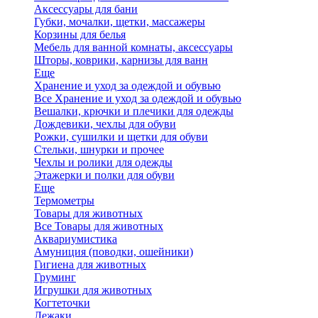
Аксессуары для бани
Губки, мочалки, щетки, массажеры
Корзины для белья
Мебель для ванной комнаты, аксессуары
Шторы, коврики, карнизы для ванн
Еще
Хранение и уход за одеждой и обувью
Все Хранение и уход за одеждой и обувью
Вешалки, крючки и плечики для одежды
Дождевики, чехлы для обуви
Рожки, сушилки и щетки для обуви
Стельки, шнурки и прочее
Чехлы и ролики для одежды
Этажерки и полки для обуви
Еще
Термометры
Товары для животных
Все Товары для животных
Аквариумистика
Амуниция (поводки, ошейники)
Гигиена для животных
Груминг
Игрушки для животных
Когтеточки
Лежаки