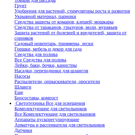
Товары для рассады
Грунт
Удобрения для растений, стимуляторы роста и развития
Укрывной материал, парники
Средства защиты от комаров, клещей, мошкары
Средства от тараканов, грызунов, моли, муравьев
Защита растений от болезней и вредителей, защита от
сорняков
Садовый инвентарь, триммеры, лески
Горшки, мебель и декор для сада
Средства для полива
Все Средства для полива
Лейки, баки, бочки, канистры
Насадки, переходники для шлангов
Насосы
Распылители, опрыскиватели, оросители
Шланги
Еще
Биосоставы, компост
Светотехника
Все для освещения
Комплектующие для светильников
Все Комплектующие для светильников
Аппараты пускорегулирующие
Арматура и рассеиватели для светильников
Датчики