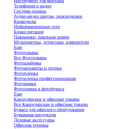
Инструмент для монтажа
Телефония и радио
Система охраны
Аудио-видео шнуры, переходники
Крокодилы
Информационные сети
Блоки питания
Паяльники, паяльная химия
Мультиметры, детекторы, измерители
Еще
Фототовары
Все Фототовары
Фотоальбомы
Фотоаппараты и оптика
Фотопленка
Фотопленка профессиональная
Фоторамки
Фотохимия и фотобумага
Еще
Канцелярские и офисные товары
Все Канцелярские и офисные товары
Бумага для офисного оборудования
Бумажная продукция
Деловые аксессуары
Офисная техника