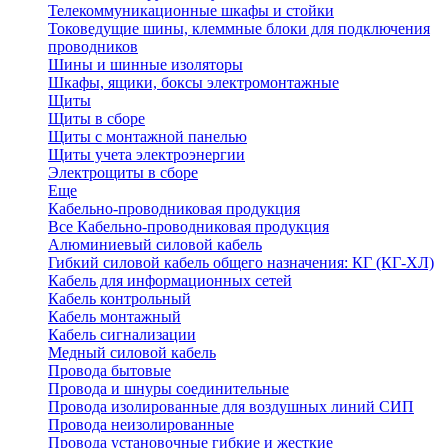
Телекоммуникационные шкафы и стойки
Токоведущие шины, клеммные блоки для подключения
проводников
Шины и шинные изоляторы
Шкафы, ящики, боксы электромонтажные
Щиты
Щиты в сборе
Щиты с монтажной панелью
Щиты учета электроэнергии
Электрощиты в сборе
Еще
Кабельно-проводниковая продукция
Все Кабельно-проводниковая продукция
Алюминиевый силовой кабель
Гибкий силовой кабель общего назначения: КГ (КГ-ХЛ)
Кабель для информационных сетей
Кабель контрольный
Кабель монтажный
Кабель сигнализации
Медный силовой кабель
Провода бытовые
Провода и шнуры соединительные
Провода изолированные для воздушных линий СИП
Провода неизолированные
Провода установочные гибкие и жесткие