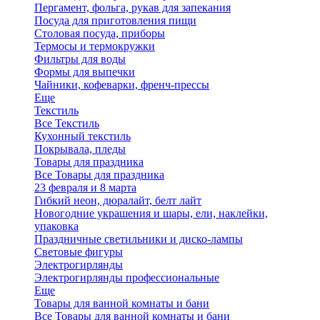
Пергамент, фольга, рукав для запекания
Посуда для приготовления пищи
Столовая посуда, приборы
Термосы и термокружки
Фильтры для воды
Формы для выпечки
Чайники, кофеварки, френч-прессы
Еще
Текстиль
Все Текстиль
Кухонный текстиль
Покрывала, пледы
Товары для праздника
Все Товары для праздника
23 февраля и 8 марта
Гибкий неон, дюралайт, белт лайт
Новогодние украшения и шары, ели, наклейки,
упаковка
Праздничные светильники и диско-лампы
Световые фигуры
Электрогирлянды
Электрогирлянды профессиональные
Еще
Товары для ванной комнаты и бани
Все Товары для ванной комнаты и бани