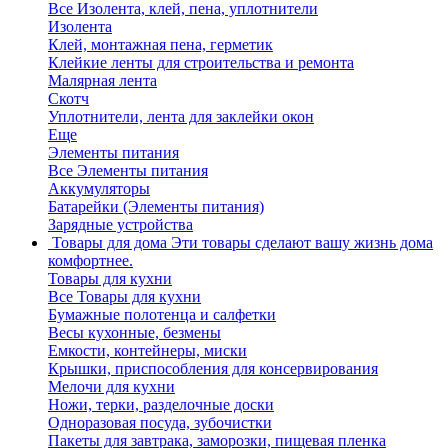
Все Изолента, клей, пена, уплотнители
Изолента
Клей, монтажная пена, герметик
Клейкие ленты для строительства и ремонта
Малярная лента
Скотч
Уплотнители, лента для заклейки окон
Еще
Элементы питания
Все Элементы питания
Аккумуляторы
Батарейки (Элементы питания)
Зарядные устройства
Товары для дома
Эти товары сделают вашу жизнь дома
комфортнее.
Товары для кухни
Все Товары для кухни
Бумажные полотенца и салфетки
Весы кухонные, безмены
Емкости, контейнеры, миски
Крышки, приспособления для консервирования
Мелочи для кухни
Ножи, терки, разделочные доски
Одноразовая посуда, зубочистки
Пакеты для завтрака, заморозки, пищевая пленка