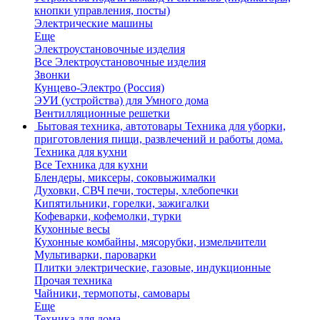
кнопки управления, посты)
Электрические машины
Еще
Электроустановочные изделия
Все Электроустановочные изделия
Звонки
Кунцево-Электро (Россия)
ЭУИ (устройства) для Умного дома
Вентилляционные решетки
Бытовая техника, автотовары
Техника для уборки,
приготовления пищи, развлечений и работы дома.
Техника для кухни
Все Техника для кухни
Блендеры, миксеры, соковыжималки
Духовки, СВЧ печи, тостеры, хлебопечки
Кипятильники, горелки, зажигалки
Кофеварки, кофемолки, турки
Кухонные весы
Кухонные комбайны, мясорубки, измельчители
Мультиварки, пароварки
Плитки электрические, газовые, индукционные
Прочая техника
Чайники, термопоты, самовары
Еще
Техника для дома