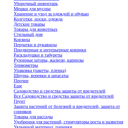
Уборочный инвентарь
Мешки для мусора
Хранение и уход за одеждой и обувью
Колготки, носки, одежда
Детские товары
Товары для животных
Стильный дом
Корзина
Перчатки и рукавицы
Придверные и интерьерные коврики
Раскладушки и табуреты
Рулонные шторы, жалюзи, карнизы
Термометры
Упаковка (пакеты, пленка)
Шнуры, веревки и шпагаты
Прочие
Еще
Садоводство и средства защиты от вредителей
Все Садоводство и средства защиты от вредителей
Грунт
Защита растений от болезней и вредителей, защита от
сорняков
Товары для рассады
Удобрения для растений, стимуляторы роста и развития
Укрывной материал, парники