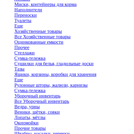
Миски, контейнеры для корма
Наполнители
Переноски
Туалеты
Еще
Хозяйственные товары
Все Хозяйственные товары
Оцинкованные емкости
Прочее
Стеллажи
Сумка-тележка
Сушилки для белья, гладильные доски
Тазы
Ящики, корзины, коробки для хранения
Еще
Рулонные шторы, жалюзи, карнизы
Сумка-тележка
Уборочный инвентарь
Все Уборочный инвентарь
Ведра, урны
Веники, щётки, совки
Лопаты, мётлы
Окномойки
Прочие товары
Швабры, насадки, черенки