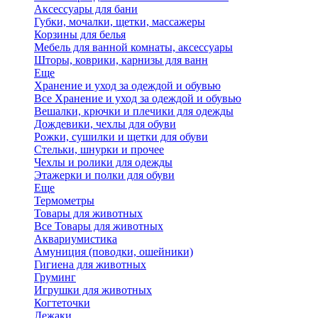
Аксессуары для бани
Губки, мочалки, щетки, массажеры
Корзины для белья
Мебель для ванной комнаты, аксессуары
Шторы, коврики, карнизы для ванн
Еще
Хранение и уход за одеждой и обувью
Все Хранение и уход за одеждой и обувью
Вешалки, крючки и плечики для одежды
Дождевики, чехлы для обуви
Рожки, сушилки и щетки для обуви
Стельки, шнурки и прочее
Чехлы и ролики для одежды
Этажерки и полки для обуви
Еще
Термометры
Товары для животных
Все Товары для животных
Аквариумистика
Амуниция (поводки, ошейники)
Гигиена для животных
Груминг
Игрушки для животных
Когтеточки
Лежаки