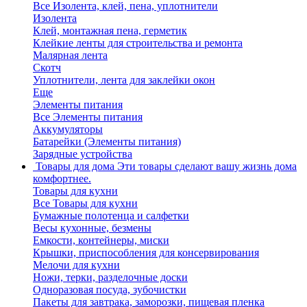
Все Изолента, клей, пена, уплотнители
Изолента
Клей, монтажная пена, герметик
Клейкие ленты для строительства и ремонта
Малярная лента
Скотч
Уплотнители, лента для заклейки окон
Еще
Элементы питания
Все Элементы питания
Аккумуляторы
Батарейки (Элементы питания)
Зарядные устройства
Товары для дома
Эти товары сделают вашу жизнь дома
комфортнее.
Товары для кухни
Все Товары для кухни
Бумажные полотенца и салфетки
Весы кухонные, безмены
Емкости, контейнеры, миски
Крышки, приспособления для консервирования
Мелочи для кухни
Ножи, терки, разделочные доски
Одноразовая посуда, зубочистки
Пакеты для завтрака, заморозки, пищевая пленка