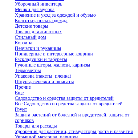
Уборочный инвентарь
Мешки для мусора
Хранение и уход за одеждой и обувью
Колготки, носки, одежда
Детские товары
Товары для животных
Стильный дом
Корзина
Перчатки и рукавицы
Придверные и интерьерные коврики
Раскладушки и табуреты
Рулонные шторы, жалюзи, карнизы
Термометры
Упаковка (пакеты, пленка)
Шнуры, веревки и шпагаты
Прочие
Еще
Садоводство и средства защиты от вредителей
Все Садоводство и средства защиты от вредителей
Грунт
Защита растений от болезней и вредителей, защита от
сорняков
Товары для рассады
Удобрения для растений, стимуляторы роста и развития
Укрывной материал, парники