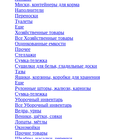
Миски, контейнеры для корма
Наполнители
Переноски
Туалеты
Еще
Хозяйственные товары
Все Хозяйственные товары
Оцинкованные емкости
Прочее
Стеллажи
Сумка-тележка
Сушилки для белья, гладильные доски
Тазы
Ящики, корзины, коробки для хранения
Еще
Рулонные шторы, жалюзи, карнизы
Сумка-тележка
Уборочный инвентарь
Все Уборочный инвентарь
Ведра, урны
Веники, щётки, совки
Лопаты, мётлы
Окномойки
Прочие товары
Швабры, насадки, черенки