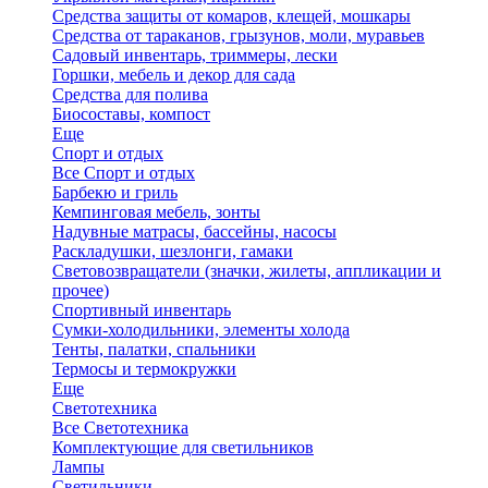
Средства защиты от комаров, клещей, мошкары
Средства от тараканов, грызунов, моли, муравьев
Садовый инвентарь, триммеры, лески
Горшки, мебель и декор для сада
Средства для полива
Биосоставы, компост
Еще
Спорт и отдых
Все Спорт и отдых
Барбекю и гриль
Кемпинговая мебель, зонты
Надувные матрасы, бассейны, насосы
Раскладушки, шезлонги, гамаки
Световозвращатели (значки, жилеты, аппликации и
прочее)
Спортивный инвентарь
Сумки-холодильники, элементы холода
Тенты, палатки, спальники
Термосы и термокружки
Еще
Светотехника
Все Светотехника
Комплектующие для светильников
Лампы
Светильники