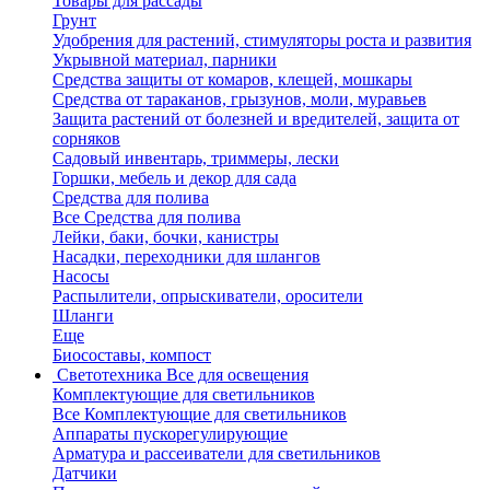
Товары для рассады
Грунт
Удобрения для растений, стимуляторы роста и развития
Укрывной материал, парники
Средства защиты от комаров, клещей, мошкары
Средства от тараканов, грызунов, моли, муравьев
Защита растений от болезней и вредителей, защита от
сорняков
Садовый инвентарь, триммеры, лески
Горшки, мебель и декор для сада
Средства для полива
Все Средства для полива
Лейки, баки, бочки, канистры
Насадки, переходники для шлангов
Насосы
Распылители, опрыскиватели, оросители
Шланги
Еще
Биосоставы, компост
Светотехника
Все для освещения
Комплектующие для светильников
Все Комплектующие для светильников
Аппараты пускорегулирующие
Арматура и рассеиватели для светильников
Датчики