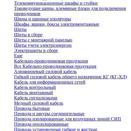
Телекоммуникационные шкафы и стойки
Токоведущие шины, клеммные блоки для подключения
проводников
Шины и шинные изоляторы
Шкафы, ящики, боксы электромонтажные
Щиты
Щиты в сборе
Щиты с монтажной панелью
Щиты учета электроэнергии
Электрощиты в сборе
Еще
Кабельно-проводниковая продукция
Все Кабельно-проводниковая продукция
Алюминиевый силовой кабель
Гибкий силовой кабель общего назначения: КГ (КГ-ХЛ)
Кабель для информационных сетей
Кабель контрольный
Кабель монтажный
Кабель сигнализации
Медный силовой кабель
Провода бытовые
Провода и шнуры соединительные
Провода изолированные для воздушных линий СИП
Провода неизолированные
Провода установочные гибкие и жесткие