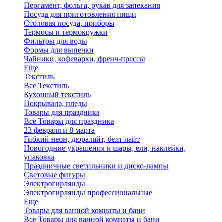
Пергамент, фольга, рукав для запекания
Посуда для приготовления пищи
Столовая посуда, приборы
Термосы и термокружки
Фильтры для воды
Формы для выпечки
Чайники, кофеварки, френч-прессы
Еще
Текстиль
Все Текстиль
Кухонный текстиль
Покрывала, пледы
Товары для праздника
Все Товары для праздника
23 февраля и 8 марта
Гибкий неон, дюралайт, белт лайт
Новогодние украшения и шары, ели, наклейки,
упаковка
Праздничные светильники и диско-лампы
Световые фигуры
Электрогирлянды
Электрогирлянды профессиональные
Еще
Товары для ванной комнаты и бани
Все Товары для ванной комнаты и бани