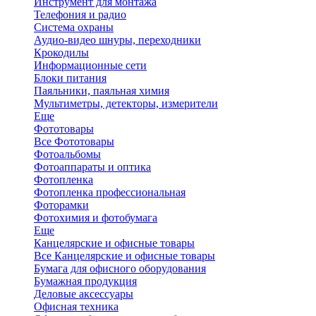
Инструмент для монтажа
Телефония и радио
Система охраны
Аудио-видео шнуры, переходники
Крокодилы
Информационные сети
Блоки питания
Паяльники, паяльная химия
Мультиметры, детекторы, измерители
Еще
Фототовары
Все Фототовары
Фотоальбомы
Фотоаппараты и оптика
Фотопленка
Фотопленка профессиональная
Фоторамки
Фотохимия и фотобумага
Еще
Канцелярские и офисные товары
Все Канцелярские и офисные товары
Бумага для офисного оборудования
Бумажная продукция
Деловые аксессуары
Офисная техника