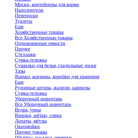
Миски, контейнеры для корма
Наполнители
Переноски
Туалеты
Еще
Хозяйственные товары
Все Хозяйственные товары
Оцинкованные емкости
Прочее
Стеллажи
Сумка-тележка
Сушилки для белья, гладильные доски
Тазы
Ящики, корзины, коробки для хранения
Еще
Рулонные шторы, жалюзи, карнизы
Сумка-тележка
Уборочный инвентарь
Все Уборочный инвентарь
Ведра, урны
Веники, щётки, совки
Лопаты, мётлы
Окномойки
Прочие товары
Швабры, насадки, черенки