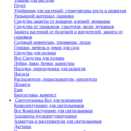
Товары для рассады
Грунт
Удобрения для растений, стимуляторы роста и развития
Укрывной материал, парники
Средства защиты от комаров, клещей, мошкары
Средства от тараканов, грызунов, моли, муравьев
Защита растений от болезней и вредителей, защита от
сорняков
Садовый инвентарь, триммеры, лески
Горшки, мебель и декор для сада
Средства для полива
Все Средства для полива
Лейки, баки, бочки, канистры
Насадки, переходники для шлангов
Насосы
Распылители, опрыскиватели, оросители
Шланги
Еще
Биосоставы, компост
Светотехника
Все для освещения
Комплектующие для светильников
Все Комплектующие для светильников
Аппараты пускорегулирующие
Арматура и рассеиватели для светильников
Датчики