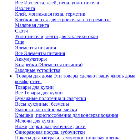
Все Изолента, клей, пена, уплотнители
Изолента
Клей, монтажная пена, герметик
Клейкие ленты для строительства и ремонта
Малярная лента
Скотч
Уплотнители, лента для заклейки окон
Еще
Элементы питания
Все Элементы питания
Аккумуляторы
Батарейки (Элементы питания)
Зарядные устройства
Товары для дома
Эти товары сделают вашу жизнь дома
комфортнее.
Товары для кухни
Все Товары для кухни
Бумажные полотенца и салфетки
Весы кухонные, безмены
Емкости, контейнеры, миски
Крышки, приспособления для консервирования
Мелочи для кухни
Ножи, терки, разделочные доски
Одноразовая посуда, зубочистки
Пакеты для завтрака, заморозки, пищевая пленка