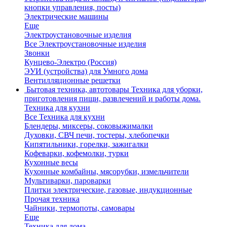
кнопки управления, посты)
Электрические машины
Еще
Электроустановочные изделия
Все Электроустановочные изделия
Звонки
Кунцево-Электро (Россия)
ЭУИ (устройства) для Умного дома
Вентилляционные решетки
Бытовая техника, автотовары
Техника для уборки,
приготовления пищи, развлечений и работы дома.
Техника для кухни
Все Техника для кухни
Блендеры, миксеры, соковыжималки
Духовки, СВЧ печи, тостеры, хлебопечки
Кипятильники, горелки, зажигалки
Кофеварки, кофемолки, турки
Кухонные весы
Кухонные комбайны, мясорубки, измельчители
Мультиварки, пароварки
Плитки электрические, газовые, индукционные
Прочая техника
Чайники, термопоты, самовары
Еще
Техника для дома