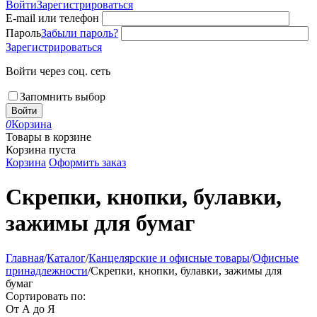
Войти
Зарегистрироваться
E-mail или телефон
Пароль
Забыли пароль?
Зарегистрироваться
Войти через соц. сеть
Запомнить выбор
Войти
0
Корзина
Товары в корзине
Корзина пуста
Корзина
Оформить заказ
Скрепки, кнопки, булавки,
зажимы для бумаг
Главная
/
Каталог
/
Канцелярские и офисные товары
/
Офисные
принадлежности
/
Скрепки, кнопки, булавки, зажимы для
бумаг
Сортировать по:
От А до Я