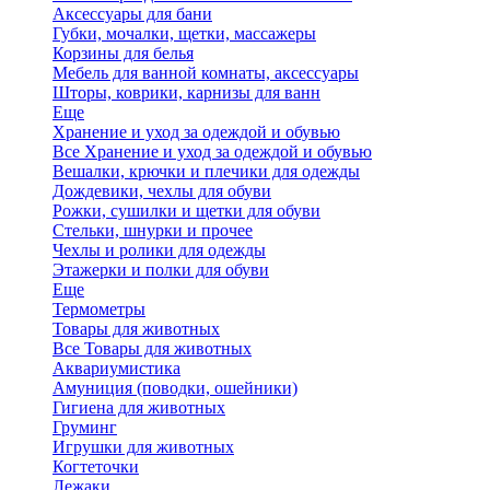
Аксессуары для бани
Губки, мочалки, щетки, массажеры
Корзины для белья
Мебель для ванной комнаты, аксессуары
Шторы, коврики, карнизы для ванн
Еще
Хранение и уход за одеждой и обувью
Все Хранение и уход за одеждой и обувью
Вешалки, крючки и плечики для одежды
Дождевики, чехлы для обуви
Рожки, сушилки и щетки для обуви
Стельки, шнурки и прочее
Чехлы и ролики для одежды
Этажерки и полки для обуви
Еще
Термометры
Товары для животных
Все Товары для животных
Аквариумистика
Амуниция (поводки, ошейники)
Гигиена для животных
Груминг
Игрушки для животных
Когтеточки
Лежаки