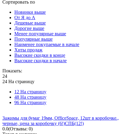
Сортировать по
Новинки выше
От Я до А
Дешевые выше
Дорогие выше
Менее популярные выше
Популярные выше
Наименее покупаемые в начале
Хиты продаж
Высокие скидки в конце
Высокие скидки в начале
Показать:
24
24 На страницу
12 На страницу
48 На страницу
96 На страницу
Зажимы для бумаг 19мм, OfficeSpace, 12шт в коробочке.,
черные, цена за коробочку (6!)СПБ(12!)
0.0
(Отзывы: 0)