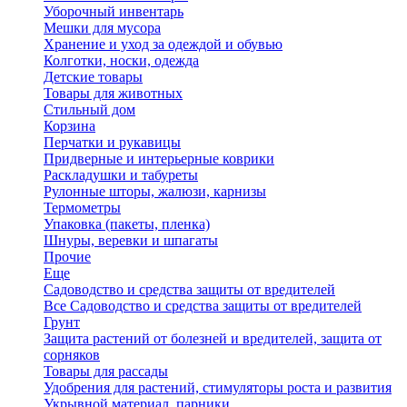
Уборочный инвентарь
Мешки для мусора
Хранение и уход за одеждой и обувью
Колготки, носки, одежда
Детские товары
Товары для животных
Стильный дом
Корзина
Перчатки и рукавицы
Придверные и интерьерные коврики
Раскладушки и табуреты
Рулонные шторы, жалюзи, карнизы
Термометры
Упаковка (пакеты, пленка)
Шнуры, веревки и шпагаты
Прочие
Еще
Садоводство и средства защиты от вредителей
Все Садоводство и средства защиты от вредителей
Грунт
Защита растений от болезней и вредителей, защита от
сорняков
Товары для рассады
Удобрения для растений, стимуляторы роста и развития
Укрывной материал, парники