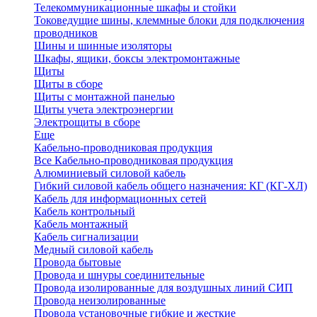
Телекоммуникационные шкафы и стойки
Токоведущие шины, клеммные блоки для подключения
проводников
Шины и шинные изоляторы
Шкафы, ящики, боксы электромонтажные
Щиты
Щиты в сборе
Щиты с монтажной панелью
Щиты учета электроэнергии
Электрощиты в сборе
Еще
Кабельно-проводниковая продукция
Все Кабельно-проводниковая продукция
Алюминиевый силовой кабель
Гибкий силовой кабель общего назначения: КГ (КГ-ХЛ)
Кабель для информационных сетей
Кабель контрольный
Кабель монтажный
Кабель сигнализации
Медный силовой кабель
Провода бытовые
Провода и шнуры соединительные
Провода изолированные для воздушных линий СИП
Провода неизолированные
Провода установочные гибкие и жесткие