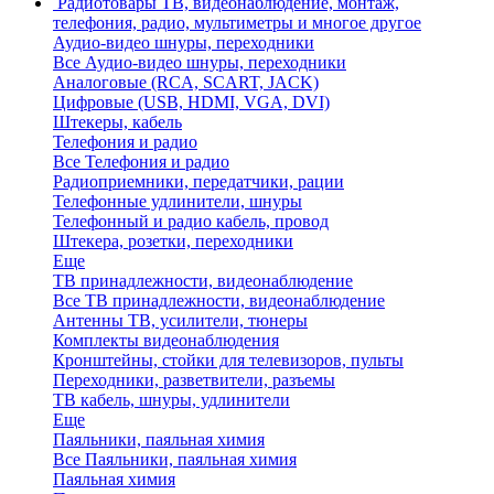
Радиотовары
ТВ, видеонаблюдение, монтаж,
телефония, радио, мультиметры и многое другое
Аудио-видео шнуры, переходники
Все Аудио-видео шнуры, переходники
Аналоговые (RCA, SCART, JACK)
Цифровые (USB, HDMI, VGA, DVI)
Штекеры, кабель
Телефония и радио
Все Телефония и радио
Радиоприемники, передатчики, рации
Телефонные удлинители, шнуры
Телефонный и радио кабель, провод
Штекера, розетки, переходники
Еще
ТВ принадлежности, видеонаблюдение
Все ТВ принадлежности, видеонаблюдение
Антенны ТВ, усилители, тюнеры
Комплекты видеонаблюдения
Кронштейны, стойки для телевизоров, пульты
Переходники, разветвители, разъемы
ТВ кабель, шнуры, удлинители
Еще
Паяльники, паяльная химия
Все Паяльники, паяльная химия
Паяльная химия