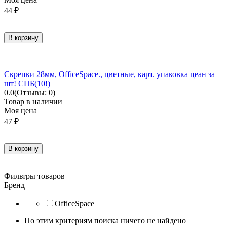
44
₽
В корзину
Скрепки 28мм, OfficeSpace., цветные, карт. упаковка цеан за
шт! СПБ(10!)
0.0
(Отзывы: 0)
Товар в наличии
Моя цена
47
₽
В корзину
Фильтры товаров
Бренд
OfficeSpace
По этим критериям поиска ничего не найдено