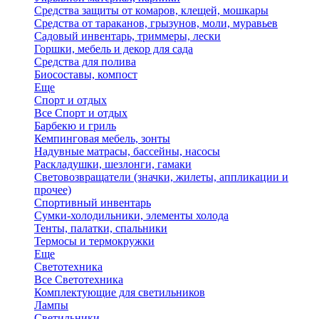
Средства защиты от комаров, клещей, мошкары
Средства от тараканов, грызунов, моли, муравьев
Садовый инвентарь, триммеры, лески
Горшки, мебель и декор для сада
Средства для полива
Биосоставы, компост
Еще
Спорт и отдых
Все Спорт и отдых
Барбекю и гриль
Кемпинговая мебель, зонты
Надувные матрасы, бассейны, насосы
Раскладушки, шезлонги, гамаки
Световозвращатели (значки, жилеты, аппликации и
прочее)
Спортивный инвентарь
Сумки-холодильники, элементы холода
Тенты, палатки, спальники
Термосы и термокружки
Еще
Светотехника
Все Светотехника
Комплектующие для светильников
Лампы
Светильники