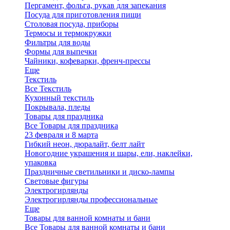
Пергамент, фольга, рукав для запекания
Посуда для приготовления пищи
Столовая посуда, приборы
Термосы и термокружки
Фильтры для воды
Формы для выпечки
Чайники, кофеварки, френч-прессы
Еще
Текстиль
Все Текстиль
Кухонный текстиль
Покрывала, пледы
Товары для праздника
Все Товары для праздника
23 февраля и 8 марта
Гибкий неон, дюралайт, белт лайт
Новогодние украшения и шары, ели, наклейки,
упаковка
Праздничные светильники и диско-лампы
Световые фигуры
Электрогирлянды
Электрогирлянды профессиональные
Еще
Товары для ванной комнаты и бани
Все Товары для ванной комнаты и бани