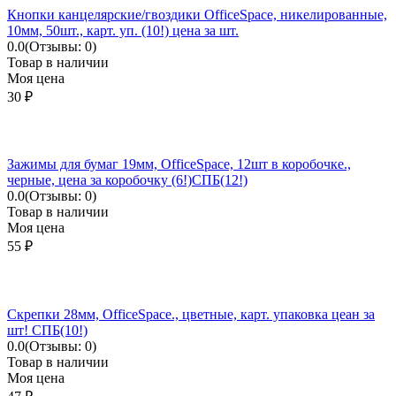
Кнопки канцелярские/гвоздики OfficeSpace, никелированные,
10мм, 50шт., карт. уп. (10!) цена за шт.
0.0
(Отзывы: 0)
Товар в наличии
Моя цена
30
₽
Зажимы для бумаг 19мм, OfficeSpace, 12шт в коробочке.,
черные, цена за коробочку (6!)СПБ(12!)
0.0
(Отзывы: 0)
Товар в наличии
Моя цена
55
₽
Скрепки 28мм, OfficeSpace., цветные, карт. упаковка цеан за
шт! СПБ(10!)
0.0
(Отзывы: 0)
Товар в наличии
Моя цена