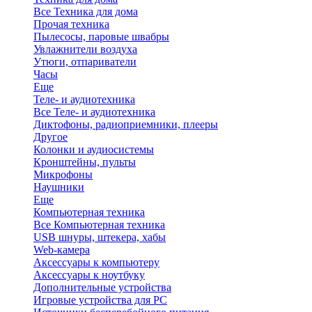
Все Техника для дома
Прочая техника
Пылесосы, паровые швабры
Увлажнители воздуха
Утюги, отпариватели
Часы
Еще
Теле- и аудиотехника
Все Теле- и аудиотехника
Диктофоны, радиоприемники, плееры
Другое
Колонки и аудиосистемы
Кронштейны, пульты
Микрофоны
Наушники
Еще
Компьютерная техника
Все Компьютерная техника
USB шнуры, штекера, хабы
Web-камера
Аксессуары к компьютеру
Аксессуары к ноутбуку
Дополнительные устройства
Игровые устройства для PC