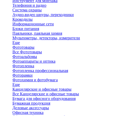
Инструмент для монтажа
Телефония и радио
Система охраны
Аудио-видео шнуры, переходники
Крокодилы
Информационные сети
Блоки питания
Паяльники, паяльная химия
Мультиметры, детекторы, измерители
Еще
Фототовары
Все Фототовары
Фотоальбомы
Фотоаппараты и оптика
Фотопленка
Фотопленка профессиональная
Фоторамки
Фотохимия и фотобумага
Еще
Канцелярские и офисные товары
Все Канцелярские и офисные товары
Бумага для офисного оборудования
Бумажная продукция
Деловые аксессуары
Офисная техника