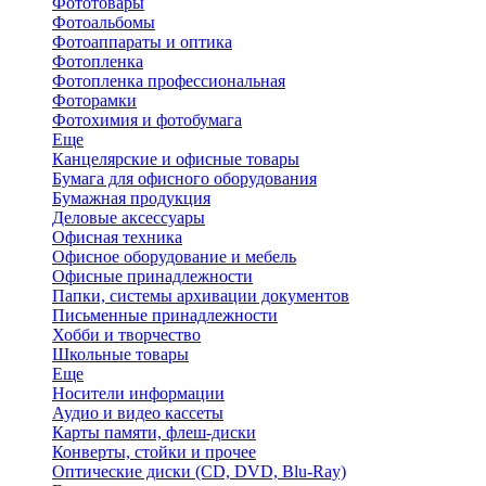
Фототовары
Фотоальбомы
Фотоаппараты и оптика
Фотопленка
Фотопленка профессиональная
Фоторамки
Фотохимия и фотобумага
Еще
Канцелярские и офисные товары
Бумага для офисного оборудования
Бумажная продукция
Деловые аксессуары
Офисная техника
Офисное оборудование и мебель
Офисные принадлежности
Папки, системы архивации документов
Письменные принадлежности
Хобби и творчество
Школьные товары
Еще
Носители информации
Аудио и видео кассеты
Карты памяти, флеш-диски
Конверты, стойки и прочее
Оптические диски (CD, DVD, Blu-Ray)