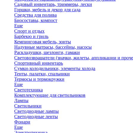
Садовый инвентарь, триммеры, лески
Горшки, мебель и декор для сада
Средства для полива
Биосоставы, компост
Еще
Спорт и отдых
Барбекю и гриль
Кемпинговая мебель, зонты
Надувные матрасы, бассейны, насосы
Раскладушки, шезлонги, гамаки
Световозвращатели (значки, жилеты, аппликации и проче
Спортивный инвентарь
Сумки-холодильники, элементы холода
Тенты, палатки, спальники
Термосы и термокружки
Еще
Светотехника
Комплектующие для светильников
Лампы
Светильники
Светодиодные лампы
Светодиодные ленты
Фонари
Еще
Электротехника