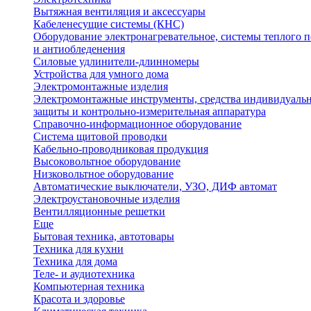
Вытяжная вентиляция и аксессуары
Кабеленесущие системы (КНС)
Оборудование электронагревательное, системы теплого п
и антиобледенения
Силовые удлинители-длинномеры
Устройства для умного дома
Электромонтажные изделия
Электромонтажные инструменты, средства индивидуаль
защиты и контрольно-измерительная аппаратура
Справочно-информационное оборудование
Система щитовой проводки
Кабельно-проводниковая продукция
Высоковольтное оборудование
Низковольтное оборудование
Автоматические выключатели, УЗО, ДИФ автомат
Электроустановочные изделия
Вентилляционные решетки
Еще
Бытовая техника, автотовары
Техника для кухни
Техника для дома
Теле- и аудиотехника
Компьютерная техника
Красота и здоровье