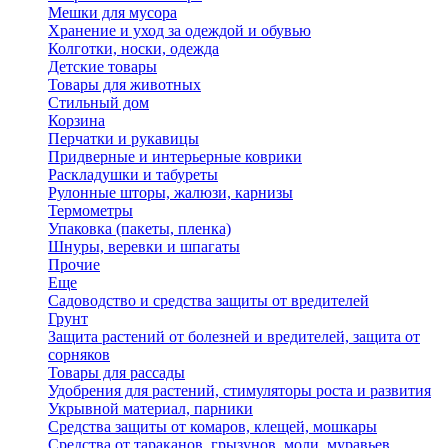
Мешки для мусора
Хранение и уход за одеждой и обувью
Колготки, носки, одежда
Детские товары
Товары для животных
Стильный дом
Корзина
Перчатки и рукавицы
Придверные и интерьерные коврики
Раскладушки и табуреты
Рулонные шторы, жалюзи, карнизы
Термометры
Упаковка (пакеты, пленка)
Шнуры, веревки и шпагаты
Прочие
Еще
Садоводство и средства защиты от вредителей
Грунт
Защита растений от болезней и вредителей, защита от
сорняков
Товары для рассады
Удобрения для растений, стимуляторы роста и развития
Укрывной материал, парники
Средства защиты от комаров, клещей, мошкары
Средства от тараканов, грызунов, моли, муравьев