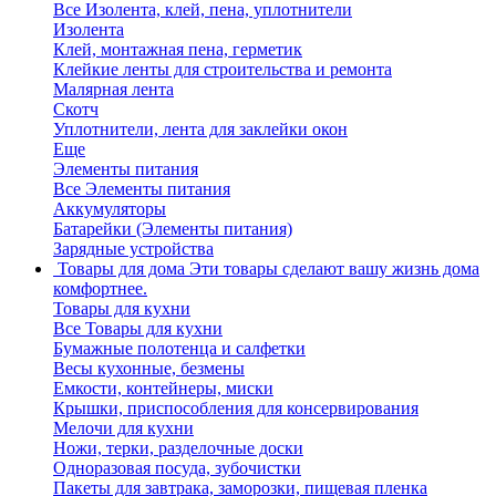
Все Изолента, клей, пена, уплотнители
Изолента
Клей, монтажная пена, герметик
Клейкие ленты для строительства и ремонта
Малярная лента
Скотч
Уплотнители, лента для заклейки окон
Еще
Элементы питания
Все Элементы питания
Аккумуляторы
Батарейки (Элементы питания)
Зарядные устройства
Товары для дома
Эти товары сделают вашу жизнь дома
комфортнее.
Товары для кухни
Все Товары для кухни
Бумажные полотенца и салфетки
Весы кухонные, безмены
Емкости, контейнеры, миски
Крышки, приспособления для консервирования
Мелочи для кухни
Ножи, терки, разделочные доски
Одноразовая посуда, зубочистки
Пакеты для завтрака, заморозки, пищевая пленка