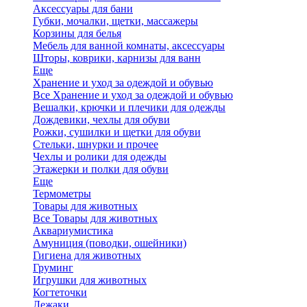
Аксессуары для бани
Губки, мочалки, щетки, массажеры
Корзины для белья
Мебель для ванной комнаты, аксессуары
Шторы, коврики, карнизы для ванн
Еще
Хранение и уход за одеждой и обувью
Все Хранение и уход за одеждой и обувью
Вешалки, крючки и плечики для одежды
Дождевики, чехлы для обуви
Рожки, сушилки и щетки для обуви
Стельки, шнурки и прочее
Чехлы и ролики для одежды
Этажерки и полки для обуви
Еще
Термометры
Товары для животных
Все Товары для животных
Аквариумистика
Амуниция (поводки, ошейники)
Гигиена для животных
Груминг
Игрушки для животных
Когтеточки
Лежаки