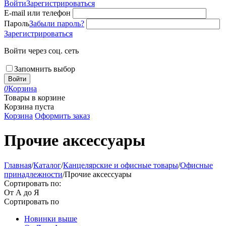
Войти
Зарегистрироваться
E-mail или телефон
Пароль
Забыли пароль?
Зарегистрироваться
Войти через соц. сеть
Запомнить выбор
Войти
0
Корзина
Товары в корзине
Корзина пуста
Корзина
Оформить заказ
Прочие аксессуары
Главная
/
Каталог
/
Канцелярские и офисные товары
/
Офисные
принадлежности
/
Прочие аксессуары
Сортировать по:
От А до Я
Сортировать по
Новинки выше