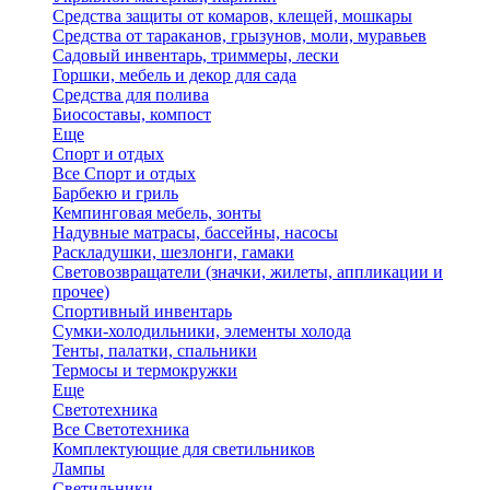
Средства защиты от комаров, клещей, мошкары
Средства от тараканов, грызунов, моли, муравьев
Садовый инвентарь, триммеры, лески
Горшки, мебель и декор для сада
Средства для полива
Биосоставы, компост
Еще
Спорт и отдых
Все Спорт и отдых
Барбекю и гриль
Кемпинговая мебель, зонты
Надувные матрасы, бассейны, насосы
Раскладушки, шезлонги, гамаки
Световозвращатели (значки, жилеты, аппликации и
прочее)
Спортивный инвентарь
Сумки-холодильники, элементы холода
Тенты, палатки, спальники
Термосы и термокружки
Еще
Светотехника
Все Светотехника
Комплектующие для светильников
Лампы
Светильники