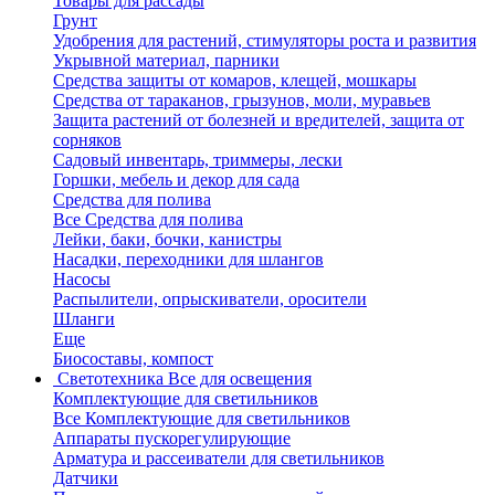
Товары для рассады
Грунт
Удобрения для растений, стимуляторы роста и развития
Укрывной материал, парники
Средства защиты от комаров, клещей, мошкары
Средства от тараканов, грызунов, моли, муравьев
Защита растений от болезней и вредителей, защита от
сорняков
Садовый инвентарь, триммеры, лески
Горшки, мебель и декор для сада
Средства для полива
Все Средства для полива
Лейки, баки, бочки, канистры
Насадки, переходники для шлангов
Насосы
Распылители, опрыскиватели, оросители
Шланги
Еще
Биосоставы, компост
Светотехника
Все для освещения
Комплектующие для светильников
Все Комплектующие для светильников
Аппараты пускорегулирующие
Арматура и рассеиватели для светильников
Датчики