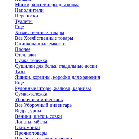
Миски, контейнеры для корма
Наполнители
Переноски
Туалеты
Еще
Хозяйственные товары
Все Хозяйственные товары
Оцинкованные емкости
Прочее
Стеллажи
Сумка-тележка
Сушилки для белья, гладильные доски
Тазы
Ящики, корзины, коробки для хранения
Еще
Рулонные шторы, жалюзи, карнизы
Сумка-тележка
Уборочный инвентарь
Все Уборочный инвентарь
Ведра, урны
Веники, щётки, совки
Лопаты, мётлы
Окномойки
Прочие товары
Швабры, насадки, черенки