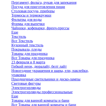
Пергамент, фольга, рукав для запекания
Посуда для приготовления пищи
Столовая посуда, приборы
Термосы и термокружки
Фильтры для воды
Формы для выпечки
Чайники, кофеварки, френч-прессы
Еще
Текстиль
Все Текстиль
Кухонный текстиль
Покрывала, пледы
Товары для праздника
Все Товары для праздника
23 февраля и 8 марта
Гибкий неон, дюралайт, белт лайт
Новогодние украшения и шары, ели, наклейки,
упаковка
Праздничные светильники и диско-лампы
Световые фигуры
Электрогирлянды
Электрогирлянды профессиональные
Еще
Товары для ванной комнаты и бани
Все Товары для ванной комнаты и бани