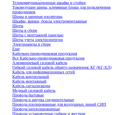
Телекоммуникационные шкафы и стойки
Токоведущие шины, клеммные блоки для подключения
проводников
Шины и шинные изоляторы
Шкафы, ящики, боксы электромонтажные
Щиты
Щиты в сборе
Щиты с монтажной панелью
Щиты учета электроэнергии
Электрощиты в сборе
Еще
Кабельно-проводниковая продукция
Все Кабельно-проводниковая продукция
Алюминиевый силовой кабель
Гибкий силовой кабель общего назначения: КГ (КГ-ХЛ)
Кабель для информационных сетей
Кабель контрольный
Кабель монтажный
Кабель сигнализации
Медный силовой кабель
Провода бытовые
Провода и шнуры соединительные
Провода изолированные для воздушных линий СИП
Провода неизолированные
Провода установочные гибкие и жесткие