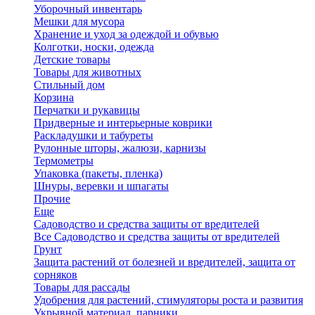
Уборочный инвентарь
Мешки для мусора
Хранение и уход за одеждой и обувью
Колготки, носки, одежда
Детские товары
Товары для животных
Стильный дом
Корзина
Перчатки и рукавицы
Придверные и интерьерные коврики
Раскладушки и табуреты
Рулонные шторы, жалюзи, карнизы
Термометры
Упаковка (пакеты, пленка)
Шнуры, веревки и шпагаты
Прочие
Еще
Садоводство и средства защиты от вредителей
Все Садоводство и средства защиты от вредителей
Грунт
Защита растений от болезней и вредителей, защита от
сорняков
Товары для рассады
Удобрения для растений, стимуляторы роста и развития
Укрывной материал, парники