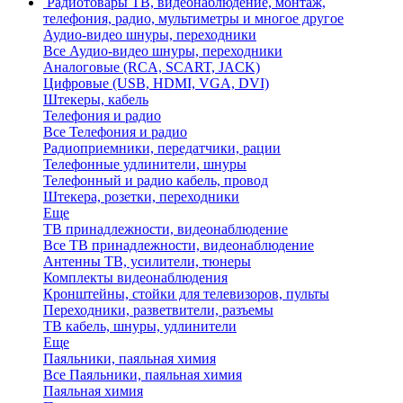
Радиотовары
ТВ, видеонаблюдение, монтаж,
телефония, радио, мультиметры и многое другое
Аудио-видео шнуры, переходники
Все Аудио-видео шнуры, переходники
Аналоговые (RCA, SCART, JACK)
Цифровые (USB, HDMI, VGA, DVI)
Штекеры, кабель
Телефония и радио
Все Телефония и радио
Радиоприемники, передатчики, рации
Телефонные удлинители, шнуры
Телефонный и радио кабель, провод
Штекера, розетки, переходники
Еще
ТВ принадлежности, видеонаблюдение
Все ТВ принадлежности, видеонаблюдение
Антенны ТВ, усилители, тюнеры
Комплекты видеонаблюдения
Кронштейны, стойки для телевизоров, пульты
Переходники, разветвители, разъемы
ТВ кабель, шнуры, удлинители
Еще
Паяльники, паяльная химия
Все Паяльники, паяльная химия
Паяльная химия