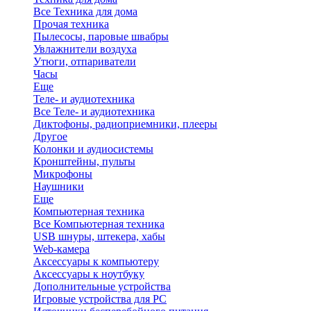
Все Техника для дома
Прочая техника
Пылесосы, паровые швабры
Увлажнители воздуха
Утюги, отпариватели
Часы
Еще
Теле- и аудиотехника
Все Теле- и аудиотехника
Диктофоны, радиоприемники, плееры
Другое
Колонки и аудиосистемы
Кронштейны, пульты
Микрофоны
Наушники
Еще
Компьютерная техника
Все Компьютерная техника
USB шнуры, штекера, хабы
Web-камера
Аксессуары к компьютеру
Аксессуары к ноутбуку
Дополнительные устройства
Игровые устройства для PC