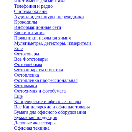
Инструмент для монтажа
Телефония и радио
Система охраны
Аудио-видео шнуры, переходники
Крокодилы
Информационные сети
Блоки питания
Паяльники, паяльная химия
Мультиметры, детекторы, измерители
Еще
Фототовары
Все Фототовары
Фотоальбомы
Фотоаппараты и оптика
Фотопленка
Фотопленка профессиональная
Фоторамки
Фотохимия и фотобумага
Еще
Канцелярские и офисные товары
Все Канцелярские и офисные товары
Бумага для офисного оборудования
Бумажная продукция
Деловые аксессуары
Офисная техника