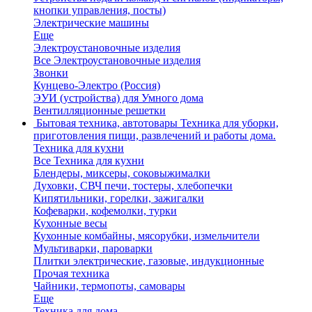
кнопки управления, посты)
Электрические машины
Еще
Электроустановочные изделия
Все Электроустановочные изделия
Звонки
Кунцево-Электро (Россия)
ЭУИ (устройства) для Умного дома
Вентилляционные решетки
Бытовая техника, автотовары
Техника для уборки,
приготовления пищи, развлечений и работы дома.
Техника для кухни
Все Техника для кухни
Блендеры, миксеры, соковыжималки
Духовки, СВЧ печи, тостеры, хлебопечки
Кипятильники, горелки, зажигалки
Кофеварки, кофемолки, турки
Кухонные весы
Кухонные комбайны, мясорубки, измельчители
Мультиварки, пароварки
Плитки электрические, газовые, индукционные
Прочая техника
Чайники, термопоты, самовары
Еще
Техника для дома