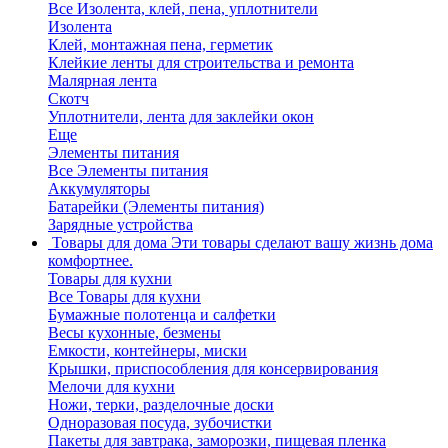
Все Изолента, клей, пена, уплотнители
Изолента
Клей, монтажная пена, герметик
Клейкие ленты для строительства и ремонта
Малярная лента
Скотч
Уплотнители, лента для заклейки окон
Еще
Элементы питания
Все Элементы питания
Аккумуляторы
Батарейки (Элементы питания)
Зарядные устройства
Товары для дома
Эти товары сделают вашу жизнь дома
комфортнее.
Товары для кухни
Все Товары для кухни
Бумажные полотенца и салфетки
Весы кухонные, безмены
Емкости, контейнеры, миски
Крышки, приспособления для консервирования
Мелочи для кухни
Ножи, терки, разделочные доски
Одноразовая посуда, зубочистки
Пакеты для завтрака, заморозки, пищевая пленка