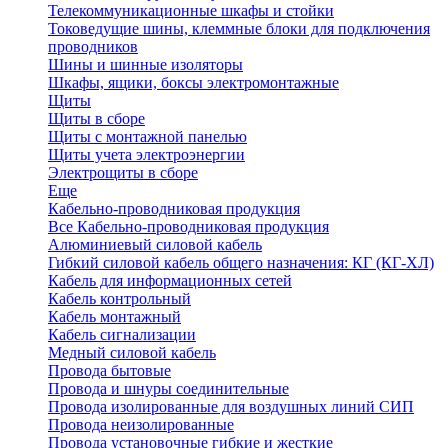
Телекоммуникационные шкафы и стойки
Токоведущие шины, клеммные блоки для подключения
проводников
Шины и шинные изоляторы
Шкафы, ящики, боксы электромонтажные
Щиты
Щиты в сборе
Щиты с монтажной панелью
Щиты учета электроэнергии
Электрощиты в сборе
Еще
Кабельно-проводниковая продукция
Все Кабельно-проводниковая продукция
Алюминиевый силовой кабель
Гибкий силовой кабель общего назначения: КГ (КГ-ХЛ)
Кабель для информационных сетей
Кабель контрольный
Кабель монтажный
Кабель сигнализации
Медный силовой кабель
Провода бытовые
Провода и шнуры соединительные
Провода изолированные для воздушных линий СИП
Провода неизолированные
Провода установочные гибкие и жесткие