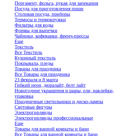
Пергамент, фольга, рукав для запекания
Посуда для приготовления пищи
Столовая посуда, приборы
Термосы и термокружки
Фильтры для воды
Формы для выпечки
Чайники, кофеварки, френч-прессы
Еще
Текстиль
Все Текстиль
Кухонный текстиль
Покрывала, пледы
Товары для праздника
Все Товары для праздника
23 февраля и 8 марта
Гибкий неон, дюралайт, белт лайт
Новогодние украшения и шары, ели, наклейки,
упаковка
Праздничные светильники и диско-лампы
Световые фигуры
Электрогирлянды
Электрогирлянды профессиональные
Еще
Товары для ванной комнаты и бани
Все Товары для ванной комнаты и бани