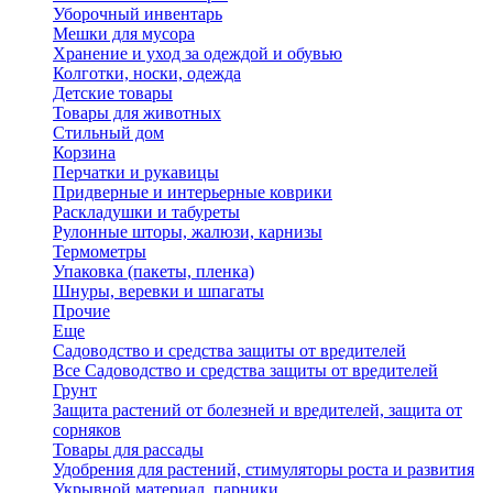
Уборочный инвентарь
Мешки для мусора
Хранение и уход за одеждой и обувью
Колготки, носки, одежда
Детские товары
Товары для животных
Стильный дом
Корзина
Перчатки и рукавицы
Придверные и интерьерные коврики
Раскладушки и табуреты
Рулонные шторы, жалюзи, карнизы
Термометры
Упаковка (пакеты, пленка)
Шнуры, веревки и шпагаты
Прочие
Еще
Садоводство и средства защиты от вредителей
Все Садоводство и средства защиты от вредителей
Грунт
Защита растений от болезней и вредителей, защита от
сорняков
Товары для рассады
Удобрения для растений, стимуляторы роста и развития
Укрывной материал, парники