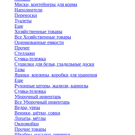
Миски, контейнеры для корма
Наполнители
Переноски
Туалеты
Еще
Хозяйственные товары
Все Хозяйственные товары
Оцинкованные емкости
Прочее
Стеллажи
Сумка-тележка
Сушилки для белья, гладильные доски
Тазы
Ящики, корзины, коробки для хранения
Еще
Рулонные шторы, жалюзи, карнизы
Сумка-тележка
Уборочный инвентарь
Все Уборочный инвентарь
Ведра, урны
Веники, щётки, совки
Лопаты, мётлы
Окномойки
Прочие товары
Швабры, насадки, черенки