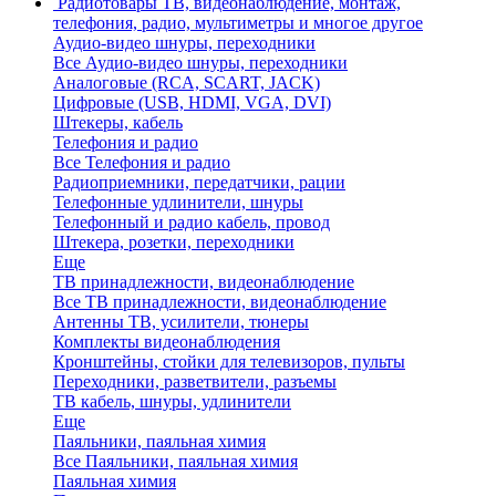
Радиотовары
ТВ, видеонаблюдение, монтаж,
телефония, радио, мультиметры и многое другое
Аудио-видео шнуры, переходники
Все Аудио-видео шнуры, переходники
Аналоговые (RCA, SCART, JACK)
Цифровые (USB, HDMI, VGA, DVI)
Штекеры, кабель
Телефония и радио
Все Телефония и радио
Радиоприемники, передатчики, рации
Телефонные удлинители, шнуры
Телефонный и радио кабель, провод
Штекера, розетки, переходники
Еще
ТВ принадлежности, видеонаблюдение
Все ТВ принадлежности, видеонаблюдение
Антенны ТВ, усилители, тюнеры
Комплекты видеонаблюдения
Кронштейны, стойки для телевизоров, пульты
Переходники, разветвители, разъемы
ТВ кабель, шнуры, удлинители
Еще
Паяльники, паяльная химия
Все Паяльники, паяльная химия
Паяльная химия