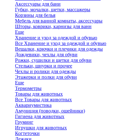
Аксессуары для бани
Губки, мочалки, щетки, массажеры
Корзины для белья
Мебель для ванной комнаты, аксессуары
Шторы, коврики, карнизы для ванн
Еще
Хранение и уход за одеждой и обувью
Все Хранение и уход за одеждой и обувью
Вешалки, крючки и плечики для одежды
Дождевики, чехлы для обуви
Рожки, сушилки и щетки для обуви
Стельки, шнурки и прочее
Чехлы и ролики для одежды
Этажерки и полки для обуви
Еще
Термометры
Товары для животных
Все Товары для животных
Аквариумистика
Амуниция (поводки, ошейники)
Гигиена для животных
Груминг
Игрушки для животных
Когтеточки
Лежаки