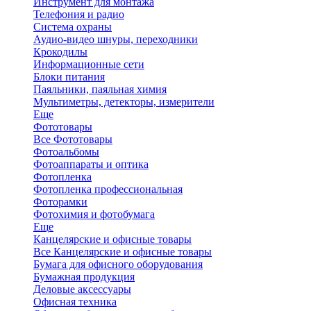
Инструмент для монтажа
Телефония и радио
Система охраны
Аудио-видео шнуры, переходники
Крокодилы
Информационные сети
Блоки питания
Паяльники, паяльная химия
Мультиметры, детекторы, измерители
Еще
Фототовары
Все Фототовары
Фотоальбомы
Фотоаппараты и оптика
Фотопленка
Фотопленка профессиональная
Фоторамки
Фотохимия и фотобумага
Еще
Канцелярские и офисные товары
Все Канцелярские и офисные товары
Бумага для офисного оборудования
Бумажная продукция
Деловые аксессуары
Офисная техника