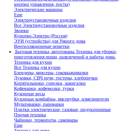
кнопки управления, посты)
Электрические машины
Еще
Электроустановочные изделия
Все Электроустановочные изделия
Звонки
Кунцево-Электро (Россия)
ЭУИ (устройства) для Умного дома
Вентилляционные решетки
Бытовая техника, автотовары
Техника для уборки,
приготовления пищи, развлечений и работы дома.
Техника для кухни
Все Техника для кухни
Блендеры, миксеры, соковыжималки
Духовки, СВЧ печи, тостеры, хлебопечки
Кипятильники, горелки, зажигалки
Кофеварки, кофемолки, турки
Кухонные весы
Кухонные комбайны, мясорубки, измельчители
Мультиварки, пароварки
Плитки электрические, газовые, индукционные
Прочая техника
Чайники, термопоты, самовары
Еще
Техника для дома