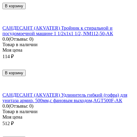
В корзину
САНДЕСАНТ (AKVATER) Тройник к стиральной и
посудомоечной машине 1 1/2х1х1 1/2, NM112-50-АК
0.0
(Отзывы: 0)
Товар в наличии
Моя цена
114
₽
В корзину
САНДЕСАНТ (AKVATER) Удлинитель гибкий (гофра) для
унитаза армир. 500мм,с фановым выходом,AGT500F-АК
0.0
(Отзывы: 0)
Товар в наличии
Моя цена
512
₽