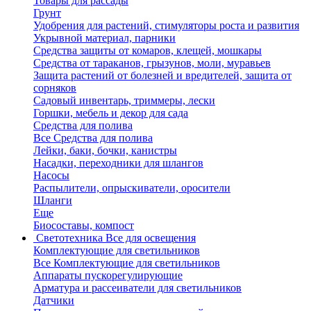
Товары для рассады
Грунт
Удобрения для растений, стимуляторы роста и развития
Укрывной материал, парники
Средства защиты от комаров, клещей, мошкары
Средства от тараканов, грызунов, моли, муравьев
Защита растений от болезней и вредителей, защита от
сорняков
Садовый инвентарь, триммеры, лески
Горшки, мебель и декор для сада
Средства для полива
Все Средства для полива
Лейки, баки, бочки, канистры
Насадки, переходники для шлангов
Насосы
Распылители, опрыскиватели, оросители
Шланги
Еще
Биосоставы, компост
Светотехника
Все для освещения
Комплектующие для светильников
Все Комплектующие для светильников
Аппараты пускорегулирующие
Арматура и рассеиватели для светильников
Датчики