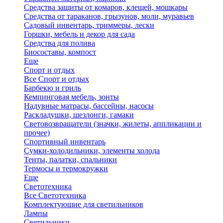
Средства защиты от комаров, клещей, мошкары
Средства от тараканов, грызунов, моли, муравьев
Садовый инвентарь, триммеры, лески
Горшки, мебель и декор для сада
Средства для полива
Биосоставы, компост
Еще
Спорт и отдых
Все Спорт и отдых
Барбекю и гриль
Кемпинговая мебель, зонты
Надувные матрасы, бассейны, насосы
Раскладушки, шезлонги, гамаки
Световозвращатели (значки, жилеты, аппликации и
прочее)
Спортивный инвентарь
Сумки-холодильники, элементы холода
Тенты, палатки, спальники
Термосы и термокружки
Еще
Светотехника
Все Светотехника
Комплектующие для светильников
Лампы
Светильники