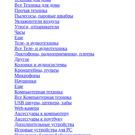
Все Техника для дома
Прочая техника
Пылесосы, паровые швабры
Увлажнители воздуха
Утюги, отпариватели
Часы
Еще
Теле- и аудиотехника
Все Теле- и аудиотехника
Диктофоны, радиоприемники, плееры
Другое
Колонки и аудиосистемы
Кронштейны, пульты
Микрофоны
Наушники
Еще
Компьютерная техника
Все Компьютерная техника
USB шнуры, штекера, хабы
Web-камера
Аксессуары к компьютеру
Аксессуары к ноутбуку
Дополнительные устройства
Игровые устройства для PC