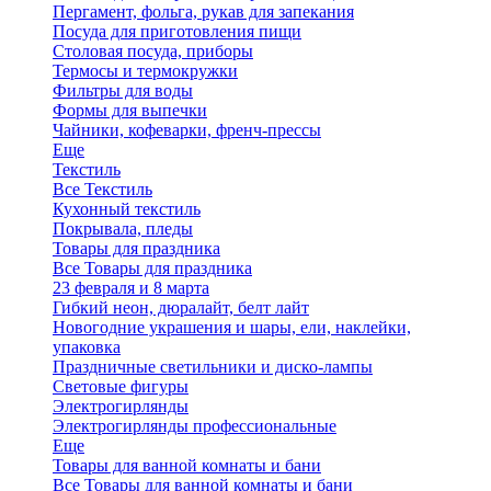
Пергамент, фольга, рукав для запекания
Посуда для приготовления пищи
Столовая посуда, приборы
Термосы и термокружки
Фильтры для воды
Формы для выпечки
Чайники, кофеварки, френч-прессы
Еще
Текстиль
Все Текстиль
Кухонный текстиль
Покрывала, пледы
Товары для праздника
Все Товары для праздника
23 февраля и 8 марта
Гибкий неон, дюралайт, белт лайт
Новогодние украшения и шары, ели, наклейки,
упаковка
Праздничные светильники и диско-лампы
Световые фигуры
Электрогирлянды
Электрогирлянды профессиональные
Еще
Товары для ванной комнаты и бани
Все Товары для ванной комнаты и бани