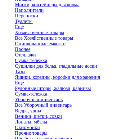
Миски, контейнеры для корма
Наполнители
Переноски
Туалеты
Еще
Хозяйственные товары
Все Хозяйственные товары
Оцинкованные емкости
Прочее
Стеллажи
Сумка-тележка
Сушилки для белья, гладильные доски
Тазы
Ящики, корзины, коробки для хранения
Еще
Рулонные шторы, жалюзи, карнизы
Сумка-тележка
Уборочный инвентарь
Все Уборочный инвентарь
Ведра, урны
Веники, щётки, совки
Лопаты, мётлы
Окномойки
Прочие товары
Швабры, насадки, черенки