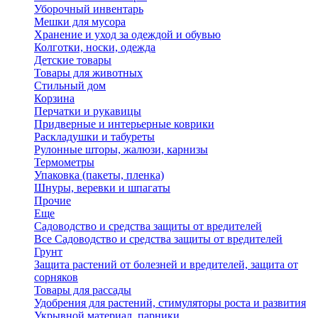
Уборочный инвентарь
Мешки для мусора
Хранение и уход за одеждой и обувью
Колготки, носки, одежда
Детские товары
Товары для животных
Стильный дом
Корзина
Перчатки и рукавицы
Придверные и интерьерные коврики
Раскладушки и табуреты
Рулонные шторы, жалюзи, карнизы
Термометры
Упаковка (пакеты, пленка)
Шнуры, веревки и шпагаты
Прочие
Еще
Садоводство и средства защиты от вредителей
Все Садоводство и средства защиты от вредителей
Грунт
Защита растений от болезней и вредителей, защита от
сорняков
Товары для рассады
Удобрения для растений, стимуляторы роста и развития
Укрывной материал, парники