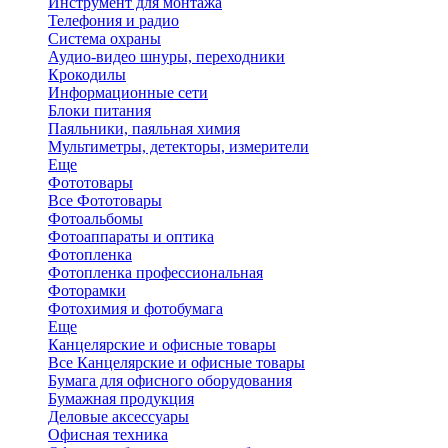
Инструмент для монтажа
Телефония и радио
Система охраны
Аудио-видео шнуры, переходники
Крокодилы
Информационные сети
Блоки питания
Паяльники, паяльная химия
Мультиметры, детекторы, измерители
Еще
Фототовары
Все Фототовары
Фотоальбомы
Фотоаппараты и оптика
Фотопленка
Фотопленка профессиональная
Фоторамки
Фотохимия и фотобумага
Еще
Канцелярские и офисные товары
Все Канцелярские и офисные товары
Бумага для офисного оборудования
Бумажная продукция
Деловые аксессуары
Офисная техника