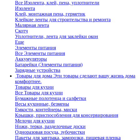
Все Изолента, клей, пена, уплотнители
Изолента
Клей, монтажная пена, герметик
Клейкие ленты для строительства и ремонта
Малярная лента
Скотч
Уплотнители, лента для заклейки окон
Еще
Элементы питания
Все Элементы питания
Аккумуляторы
Батарейки (Элементы питания)
Зарядные устройства
Товары для дома
Эти товары сделают вашу жизнь дома
комфортнее.
Товары для кухни
Все Товары для кухни
Бумажные полотенца и салфетки
Весы кухонные, безмены
Емкости, контейнеры, миски
Крышки, приспособления для консервирования
Мелочи для кухни
Ножи, терки, разделочные доски
Одноразовая посуда, зубочистки
Пакеты для завтрака, заморозки, пищевая пленка