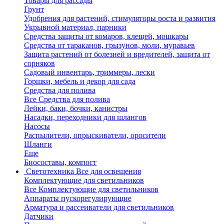
Товары для рассады
Грунт
Удобрения для растений, стимуляторы роста и развития
Укрывной материал, парники
Средства защиты от комаров, клещей, мошкары
Средства от тараканов, грызунов, моли, муравьев
Защита растений от болезней и вредителей, защита от
сорняков
Садовый инвентарь, триммеры, лески
Горшки, мебель и декор для сада
Средства для полива
Все Средства для полива
Лейки, баки, бочки, канистры
Насадки, переходники для шлангов
Насосы
Распылители, опрыскиватели, оросители
Шланги
Еще
Биосоставы, компост
Светотехника
Все для освещения
Комплектующие для светильников
Все Комплектующие для светильников
Аппараты пускорегулирующие
Арматура и рассеиватели для светильников
Датчики