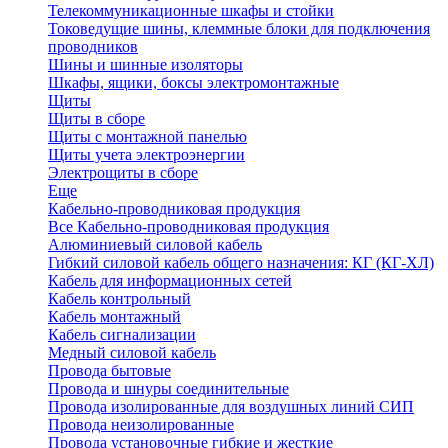
Телекоммуникационные шкафы и стойки
Токоведущие шины, клеммные блоки для подключения
проводников
Шины и шинные изоляторы
Шкафы, ящики, боксы электромонтажные
Щиты
Щиты в сборе
Щиты с монтажной панелью
Щиты учета электроэнергии
Электрощиты в сборе
Еще
Кабельно-проводниковая продукция
Все Кабельно-проводниковая продукция
Алюминиевый силовой кабель
Гибкий силовой кабель общего назначения: КГ (КГ-ХЛ)
Кабель для информационных сетей
Кабель контрольный
Кабель монтажный
Кабель сигнализации
Медный силовой кабель
Провода бытовые
Провода и шнуры соединительные
Провода изолированные для воздушных линий СИП
Провода неизолированные
Провода установочные гибкие и жесткие