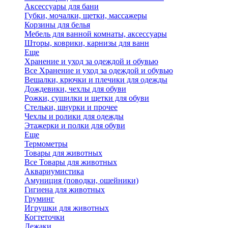
Аксессуары для бани
Губки, мочалки, щетки, массажеры
Корзины для белья
Мебель для ванной комнаты, аксессуары
Шторы, коврики, карнизы для ванн
Еще
Хранение и уход за одеждой и обувью
Все Хранение и уход за одеждой и обувью
Вешалки, крючки и плечики для одежды
Дождевики, чехлы для обуви
Рожки, сушилки и щетки для обуви
Стельки, шнурки и прочее
Чехлы и ролики для одежды
Этажерки и полки для обуви
Еще
Термометры
Товары для животных
Все Товары для животных
Аквариумистика
Амуниция (поводки, ошейники)
Гигиена для животных
Груминг
Игрушки для животных
Когтеточки
Лежаки