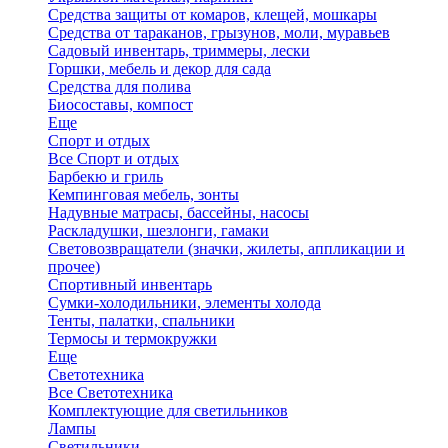
Средства защиты от комаров, клещей, мошкары
Средства от тараканов, грызунов, моли, муравьев
Садовый инвентарь, триммеры, лески
Горшки, мебель и декор для сада
Средства для полива
Биосоставы, компост
Еще
Спорт и отдых
Все Спорт и отдых
Барбекю и гриль
Кемпинговая мебель, зонты
Надувные матрасы, бассейны, насосы
Раскладушки, шезлонги, гамаки
Световозвращатели (значки, жилеты, аппликации и
прочее)
Спортивный инвентарь
Сумки-холодильники, элементы холода
Тенты, палатки, спальники
Термосы и термокружки
Еще
Светотехника
Все Светотехника
Комплектующие для светильников
Лампы
Светильники