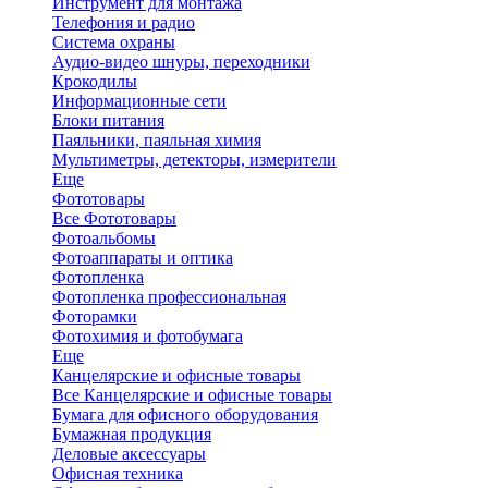
Инструмент для монтажа
Телефония и радио
Система охраны
Аудио-видео шнуры, переходники
Крокодилы
Информационные сети
Блоки питания
Паяльники, паяльная химия
Мультиметры, детекторы, измерители
Еще
Фототовары
Все Фототовары
Фотоальбомы
Фотоаппараты и оптика
Фотопленка
Фотопленка профессиональная
Фоторамки
Фотохимия и фотобумага
Еще
Канцелярские и офисные товары
Все Канцелярские и офисные товары
Бумага для офисного оборудования
Бумажная продукция
Деловые аксессуары
Офисная техника