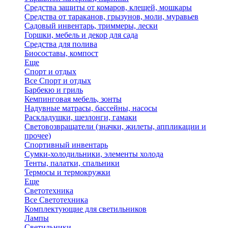
Средства защиты от комаров, клещей, мошкары
Средства от тараканов, грызунов, моли, муравьев
Садовый инвентарь, триммеры, лески
Горшки, мебель и декор для сада
Средства для полива
Биосоставы, компост
Еще
Спорт и отдых
Все Спорт и отдых
Барбекю и гриль
Кемпинговая мебель, зонты
Надувные матрасы, бассейны, насосы
Раскладушки, шезлонги, гамаки
Световозвращатели (значки, жилеты, аппликации и
прочее)
Спортивный инвентарь
Сумки-холодильники, элементы холода
Тенты, палатки, спальники
Термосы и термокружки
Еще
Светотехника
Все Светотехника
Комплектующие для светильников
Лампы
Светильники