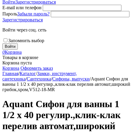
Войти
Зарегистрироваться
E-mail или телефон
Пароль
Забыли пароль?
Зарегистрироваться
Войти через соц. сеть
Запомнить выбор
Войти
0
Корзина
Товары в корзине
Корзина пуста
Корзина
Оформить заказ
Главная
/
Каталог
/
Замки, инструмент,
сантехника
/
Сантехника
/
Сифоны, выпуски
/
Aquant Сифон для
ванны 1 1/2 х 40 регулир.,клик-клак перелив автомат,широкий
грибок,хром,V512-18-MR
Aquant Сифон для ванны 1
1/2 х 40 регулир.,клик-клак
перелив автомат,широкий