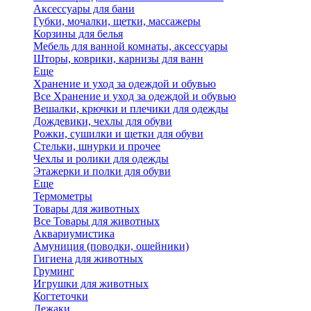
Аксессуары для бани
Губки, мочалки, щетки, массажеры
Корзины для белья
Мебель для ванной комнаты, аксессуары
Шторы, коврики, карнизы для ванн
Еще
Хранение и уход за одеждой и обувью
Все Хранение и уход за одеждой и обувью
Вешалки, крючки и плечики для одежды
Дождевики, чехлы для обуви
Рожки, сушилки и щетки для обуви
Стельки, шнурки и прочее
Чехлы и ролики для одежды
Этажерки и полки для обуви
Еще
Термометры
Товары для животных
Все Товары для животных
Аквариумистика
Амуниция (поводки, ошейники)
Гигиена для животных
Груминг
Игрушки для животных
Когтеточки
Лежаки