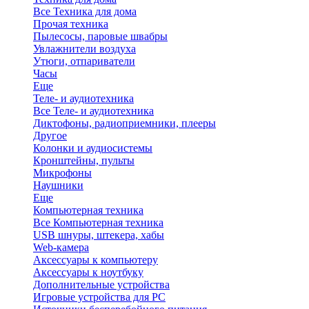
Все Техника для дома
Прочая техника
Пылесосы, паровые швабры
Увлажнители воздуха
Утюги, отпариватели
Часы
Еще
Теле- и аудиотехника
Все Теле- и аудиотехника
Диктофоны, радиоприемники, плееры
Другое
Колонки и аудиосистемы
Кронштейны, пульты
Микрофоны
Наушники
Еще
Компьютерная техника
Все Компьютерная техника
USB шнуры, штекера, хабы
Web-камера
Аксессуары к компьютеру
Аксессуары к ноутбуку
Дополнительные устройства
Игровые устройства для PC