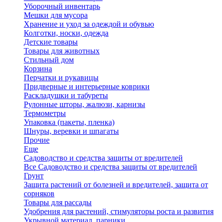
Уборочный инвентарь
Мешки для мусора
Хранение и уход за одеждой и обувью
Колготки, носки, одежда
Детские товары
Товары для животных
Стильный дом
Корзина
Перчатки и рукавицы
Придверные и интерьерные коврики
Раскладушки и табуреты
Рулонные шторы, жалюзи, карнизы
Термометры
Упаковка (пакеты, пленка)
Шнуры, веревки и шпагаты
Прочие
Еще
Садоводство и средства защиты от вредителей
Все Садоводство и средства защиты от вредителей
Грунт
Защита растений от болезней и вредителей, защита от
сорняков
Товары для рассады
Удобрения для растений, стимуляторы роста и развития
Укрывной материал, парники