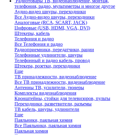
Радиотовары
ТВ, видеонаблюдение, монтаж,
телефония, радио, мультиметры и многое другое
Аудио-видео шнуры, переходники
Все Аудио-видео шнуры, переходники
Аналоговые (RCA, SCART, JACK)
Цифровые (USB, HDMI, VGA, DVI)
Штекеры, кабель
Телефония и радио
Все Телефония и радио
Радиоприемники, передатчики, рации
Телефонные удлинители, шнуры
Телефонный и радио кабель, провод
Штекера, розетки, переходники
Еще
ТВ принадлежности, видеонаблюдение
Все ТВ принадлежности, видеонаблюдение
Антенны ТВ, усилители, тюнеры
Комплекты видеонаблюдения
Кронштейны, стойки для телевизоров, пульты
Переходники, разветвители, разъемы
ТВ кабель, шнуры, удлинители
Еще
Паяльники, паяльная химия
Все Паяльники, паяльная химия
Паяльная химия