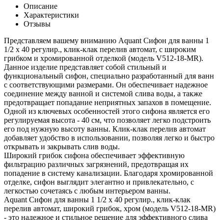
Описание
Характеристики
Отзывы
Представляем вашему вниманию Aquant Сифон для ванны 1
1/2 х 40 регулир., клик-клак перелив автомат, с широким
грибком и хромированной отделкой (модель V512-18-MR).
Данное изделие представляет собой стильный и
функциональный сифон, специально разработанный для ванн
с соответствующими размерами. Он обеспечивает надежное
соединение между ванной и системой слива воды, а также
предотвращает попадание неприятных запахов в помещение.
Одной из ключевых особенностей этого сифона является его
регулируемая высота - 40 см, что позволяет легко подстроить
его под нужную высоту ванны. Клик-клак перелив автомат
добавляет удобство в использовании, позволяя легко и быстро
открывать и закрывать слив воды.
Широкий грибок сифона обеспечивает эффективную
фильтрацию различных загрязнений, предотвращая их
попадение в систему канализации. Благодаря хромированной
отделке, сифон выглядит элегантно и привлекательно, с
легкостью сочетаясь с любым интерьером ванны.
Aquant Сифон для ванны 1 1/2 х 40 регулир., клик-клак
перелив автомат, широкий грибок, хром (модель V512-18-MR)
- это надежное и стильное решение для эффективного слива