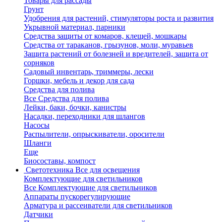
Товары для рассады
Грунт
Удобрения для растений, стимуляторы роста и развития
Укрывной материал, парники
Средства защиты от комаров, клещей, мошкары
Средства от тараканов, грызунов, моли, муравьев
Защита растений от болезней и вредителей, защита от
сорняков
Садовый инвентарь, триммеры, лески
Горшки, мебель и декор для сада
Средства для полива
Все Средства для полива
Лейки, баки, бочки, канистры
Насадки, переходники для шлангов
Насосы
Распылители, опрыскиватели, оросители
Шланги
Еще
Биосоставы, компост
Светотехника
Все для освещения
Комплектующие для светильников
Все Комплектующие для светильников
Аппараты пускорегулирующие
Арматура и рассеиватели для светильников
Датчики