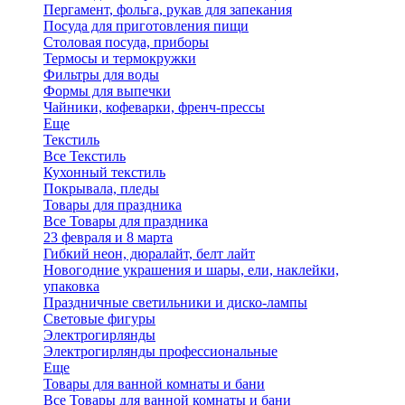
Пергамент, фольга, рукав для запекания
Посуда для приготовления пищи
Столовая посуда, приборы
Термосы и термокружки
Фильтры для воды
Формы для выпечки
Чайники, кофеварки, френч-прессы
Еще
Текстиль
Все Текстиль
Кухонный текстиль
Покрывала, пледы
Товары для праздника
Все Товары для праздника
23 февраля и 8 марта
Гибкий неон, дюралайт, белт лайт
Новогодние украшения и шары, ели, наклейки,
упаковка
Праздничные светильники и диско-лампы
Световые фигуры
Электрогирлянды
Электрогирлянды профессиональные
Еще
Товары для ванной комнаты и бани
Все Товары для ванной комнаты и бани