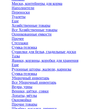
Миски, контейнеры для корма
Наполнители
Переноски
Туалеты
Еще
Хозяйственные товары
Все Хозяйственные товары
Оцинкованные емкости
Прочее
Стеллажи
Сумка-тележка
Сушилки для белья, гладильные доски
Тазы
Ящики, корзины, коробки для хранения
Еще
Рулонные шторы, жалюзи, карнизы
Сумка-тележка
Уборочный инвентарь
Все Уборочный инвентарь
Ведра, урны
Веники, щётки, совки
Лопаты, мётлы
Окномойки
Прочие товары
Швабры, насадки, черенки