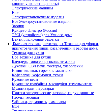
кнопки управления, посты)
Электрические машины
Еще
Электроустановочные изделия
Все Электроустановочные изделия
Звонки
Кунцево-Электро (Россия)
ЭУИ (устройства) для Умного дома
Вентилляционные решетки
Бытовая техника, автотовары
Техника для уборки,
приготовления пищи, развлечений и работы дома.
Техника для кухни
Все Техника для кухни
Блендеры, миксеры, соковыжималки
Духовки, СВЧ печи, тостеры, хлебопечки
Кипятильники, горелки, зажигалки
Кофеварки, кофемолки, турки
Кухонные весы
Кухонные комбайны, мясорубки, измельчители
Мультиварки, пароварки
Плитки электрические, газовые, индукционные
Прочая техника
Чайники, термопоты, самовары
Еще
Техника для дома