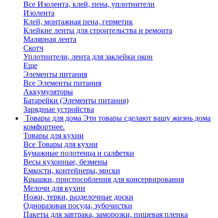
Все Изолента, клей, пена, уплотнители
Изолента
Клей, монтажная пена, герметик
Клейкие ленты для строительства и ремонта
Малярная лента
Скотч
Уплотнители, лента для заклейки окон
Еще
Элементы питания
Все Элементы питания
Аккумуляторы
Батарейки (Элементы питания)
Зарядные устройства
Товары для дома
Эти товары сделают вашу жизнь дома
комфортнее.
Товары для кухни
Все Товары для кухни
Бумажные полотенца и салфетки
Весы кухонные, безмены
Емкости, контейнеры, миски
Крышки, приспособления для консервирования
Мелочи для кухни
Ножи, терки, разделочные доски
Одноразовая посуда, зубочистки
Пакеты для завтрака, заморозки, пищевая пленка