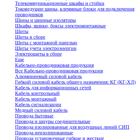
Телекоммуникационные шкафы и стойки
Токоведущие шины, клеммные блоки для подключения
проводников
Шины и шинные изоляторы
Шкафы, ящики, боксы электромонтажные
Щиты
Щиты в сборе
Щиты с монтажной панелью
Щиты учета электроэнергии
Электрощиты в сборе
Еще
Кабельно-проводниковая продукция
Все Кабельно-проводниковая продукция
Алюминиевый силовой кабель
Гибкий силовой кабель общего назначения: КГ (КГ-ХЛ)
Кабель для информационных сетей
Кабель контрольный
Кабель монтажный
Кабель сигнализации
Медный силовой кабель
Провода бытовые
Провода и шнуры соединительные
Провода изолированные для воздушных линий СИП
Провода неизолированные
Провода установочные гибкие и жесткие