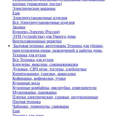
кнопки управления, посты)
Электрические машины
Еще
Электроустановочные изделия
Все Электроустановочные изделия
Звонки
Кунцево-Электро (Россия)
ЭУИ (устройства) для Умного дома
Вентилляционные решетки
Бытовая техника, автотовары
Техника для уборки,
приготовления пищи, развлечений и работы дома.
Техника для кухни
Все Техника для кухни
Блендеры, миксеры, соковыжималки
Духовки, СВЧ печи, тостеры, хлебопечки
Кипятильники, горелки, зажигалки
Кофеварки, кофемолки, турки
Кухонные весы
Кухонные комбайны, мясорубки, измельчители
Мультиварки, пароварки
Плитки электрические, газовые, индукционные
Прочая техника
Чайники, термопоты, самовары
Еще
Техника для дома