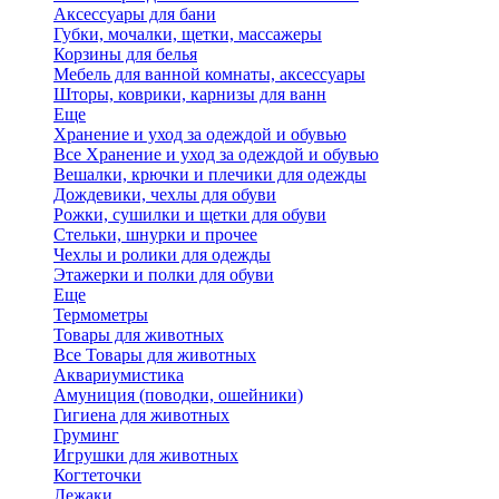
Аксессуары для бани
Губки, мочалки, щетки, массажеры
Корзины для белья
Мебель для ванной комнаты, аксессуары
Шторы, коврики, карнизы для ванн
Еще
Хранение и уход за одеждой и обувью
Все Хранение и уход за одеждой и обувью
Вешалки, крючки и плечики для одежды
Дождевики, чехлы для обуви
Рожки, сушилки и щетки для обуви
Стельки, шнурки и прочее
Чехлы и ролики для одежды
Этажерки и полки для обуви
Еще
Термометры
Товары для животных
Все Товары для животных
Аквариумистика
Амуниция (поводки, ошейники)
Гигиена для животных
Груминг
Игрушки для животных
Когтеточки
Лежаки