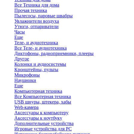
Все Техника для дома
Прочая техника
Пылесосы, паровые швабры
Увлажнители воздуха
Утюги, отпариватели
Часы
Еще
Теле- и аудиотехника
Все Теле- и аудиотехника
Диктофоны, радиоприемники, плееры
Другое
Колонки и аудиосистемы
Кронштейны, пульты
Микрофоны
Наушники
Еще
Компьютерная техника
Все Компьютерная техника
USB шнуры, штекера, хабы
Web-камера
Аксессуары к компьютеру
Аксессуары к ноутбуку
Дополнительные устройства
Игровые устройства для PC