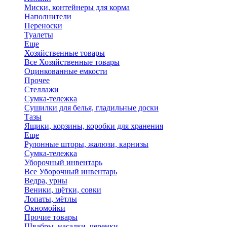
Миски, контейнеры для корма
Наполнители
Переноски
Туалеты
Еще
Хозяйственные товары
Все Хозяйственные товары
Оцинкованные емкости
Прочее
Стеллажи
Сумка-тележка
Сушилки для белья, гладильные доски
Тазы
Ящики, корзины, коробки для хранения
Еще
Рулонные шторы, жалюзи, карнизы
Сумка-тележка
Уборочный инвентарь
Все Уборочный инвентарь
Ведра, урны
Веники, щётки, совки
Лопаты, мётлы
Окномойки
Прочие товары
Швабры, насадки, черенки