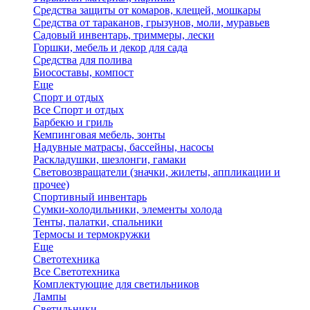
Средства защиты от комаров, клещей, мошкары
Средства от тараканов, грызунов, моли, муравьев
Садовый инвентарь, триммеры, лески
Горшки, мебель и декор для сада
Средства для полива
Биосоставы, компост
Еще
Спорт и отдых
Все Спорт и отдых
Барбекю и гриль
Кемпинговая мебель, зонты
Надувные матрасы, бассейны, насосы
Раскладушки, шезлонги, гамаки
Световозвращатели (значки, жилеты, аппликации и
прочее)
Спортивный инвентарь
Сумки-холодильники, элементы холода
Тенты, палатки, спальники
Термосы и термокружки
Еще
Светотехника
Все Светотехника
Комплектующие для светильников
Лампы
Светильники