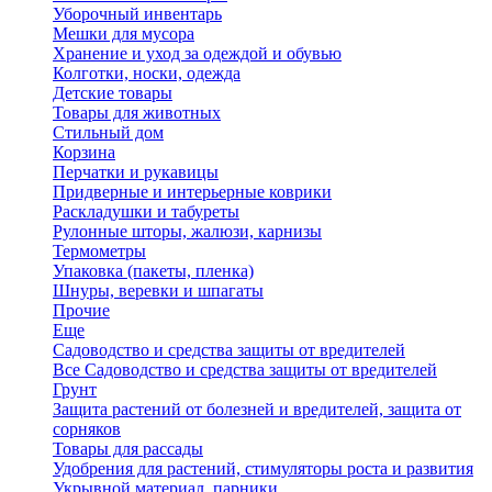
Уборочный инвентарь
Мешки для мусора
Хранение и уход за одеждой и обувью
Колготки, носки, одежда
Детские товары
Товары для животных
Стильный дом
Корзина
Перчатки и рукавицы
Придверные и интерьерные коврики
Раскладушки и табуреты
Рулонные шторы, жалюзи, карнизы
Термометры
Упаковка (пакеты, пленка)
Шнуры, веревки и шпагаты
Прочие
Еще
Садоводство и средства защиты от вредителей
Все Садоводство и средства защиты от вредителей
Грунт
Защита растений от болезней и вредителей, защита от
сорняков
Товары для рассады
Удобрения для растений, стимуляторы роста и развития
Укрывной материал, парники