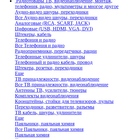
Радиотовары
ТВ, видеонаблюдение, монтаж,
телефония, радио, мультиметры и многое другое
Аудио-видео шнуры, переходники
Все Аудио-видео шнуры, переходники
Аналоговые (RCA, SCART, JACK)
Цифровые (USB, HDMI, VGA, DVI)
Штекеры, кабель
Телефония и радио
Все Телефония и радио
Радиоприемники, передатчики, рации
Телефонные удлинители, шнуры
Телефонный и радио кабель, провод
Штекера, розетки, переходники
Еще
ТВ принадлежности, видеонаблюдение
Все ТВ принадлежности, видеонаблюдение
Антенны ТВ, усилители, тюнеры
Комплекты видеонаблюдения
Кронштейны, стойки для телевизоров, пульты
Переходники, разветвители, разъемы
ТВ кабель, шнуры, удлинители
Еще
Паяльники, паяльная химия
Все Паяльники, паяльная химия
Паяльная химия