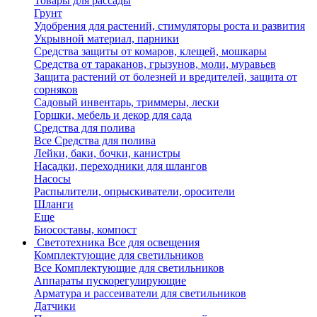
Товары для рассады
Грунт
Удобрения для растений, стимуляторы роста и развития
Укрывной материал, парники
Средства защиты от комаров, клещей, мошкары
Средства от тараканов, грызунов, моли, муравьев
Защита растений от болезней и вредителей, защита от
сорняков
Садовый инвентарь, триммеры, лески
Горшки, мебель и декор для сада
Средства для полива
Все Средства для полива
Лейки, баки, бочки, канистры
Насадки, переходники для шлангов
Насосы
Распылители, опрыскиватели, оросители
Шланги
Еще
Биосоставы, компост
Светотехника
Все для освещения
Комплектующие для светильников
Все Комплектующие для светильников
Аппараты пускорегулирующие
Арматура и рассеиватели для светильников
Датчики