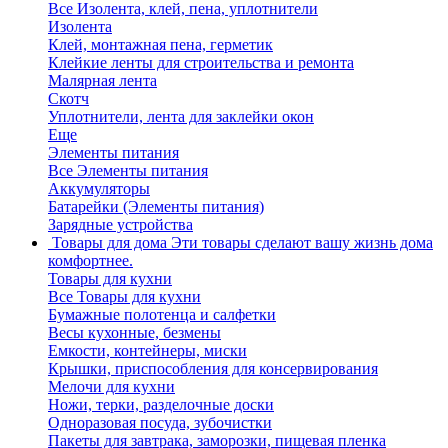
Все Изолента, клей, пена, уплотнители
Изолента
Клей, монтажная пена, герметик
Клейкие ленты для строительства и ремонта
Малярная лента
Скотч
Уплотнители, лента для заклейки окон
Еще
Элементы питания
Все Элементы питания
Аккумуляторы
Батарейки (Элементы питания)
Зарядные устройства
Товары для дома
Эти товары сделают вашу жизнь дома
комфортнее.
Товары для кухни
Все Товары для кухни
Бумажные полотенца и салфетки
Весы кухонные, безмены
Емкости, контейнеры, миски
Крышки, приспособления для консервирования
Мелочи для кухни
Ножи, терки, разделочные доски
Одноразовая посуда, зубочистки
Пакеты для завтрака, заморозки, пищевая пленка