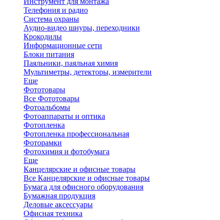
Инструмент для монтажа
Телефония и радио
Система охраны
Аудио-видео шнуры, переходники
Крокодилы
Информационные сети
Блоки питания
Паяльники, паяльная химия
Мультиметры, детекторы, измерители
Еще
Фототовары
Все Фототовары
Фотоальбомы
Фотоаппараты и оптика
Фотопленка
Фотопленка профессиональная
Фоторамки
Фотохимия и фотобумага
Еще
Канцелярские и офисные товары
Все Канцелярские и офисные товары
Бумага для офисного оборудования
Бумажная продукция
Деловые аксессуары
Офисная техника