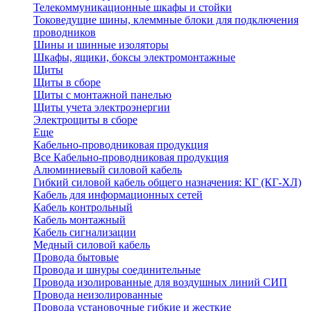
Телекоммуникационные шкафы и стойки
Токоведущие шины, клеммные блоки для подключения
проводников
Шины и шинные изоляторы
Шкафы, ящики, боксы электромонтажные
Щиты
Щиты в сборе
Щиты с монтажной панелью
Щиты учета электроэнергии
Электрощиты в сборе
Еще
Кабельно-проводниковая продукция
Все Кабельно-проводниковая продукция
Алюминиевый силовой кабель
Гибкий силовой кабель общего назначения: КГ (КГ-ХЛ)
Кабель для информационных сетей
Кабель контрольный
Кабель монтажный
Кабель сигнализации
Медный силовой кабель
Провода бытовые
Провода и шнуры соединительные
Провода изолированные для воздушных линий СИП
Провода неизолированные
Провода установочные гибкие и жесткие