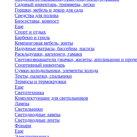
Садовый инвентарь, триммеры, лески
Горшки, мебель и декор для сада
Средства для полива
Биосоставы, компост
Еще
Спорт и отдых
Барбекю и гриль
Кемпинговая мебель, зонты
Надувные матрасы, бассейны, насосы
Раскладушки, шезлонги, гамаки
Световозвращатели (значки, жилеты, аппликации и проче
Спортивный инвентарь
Сумки-холодильники, элементы холода
Тенты, палатки, спальники
Термосы и термокружки
Еще
Светотехника
Комплектующие для светильников
Лампы
Светильники
Светодиодные лампы
Светодиодные ленты
Фонари
Еще
Электротехника