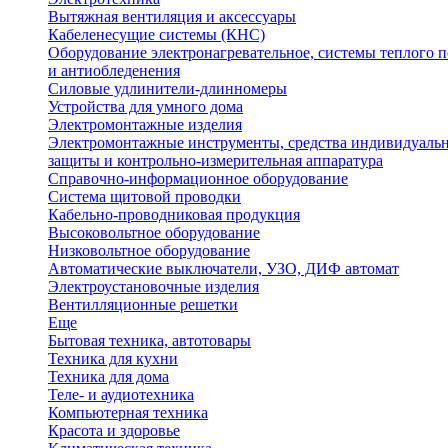
Вытяжная вентиляция и аксессуары
Кабеленесущие системы (КНС)
Оборудование электронагревательное, системы теплого п
и антиобледенения
Силовые удлинители-длинномеры
Устройства для умного дома
Электромонтажные изделия
Электромонтажные инструменты, средства индивидуаль
защиты и контрольно-измерительная аппаратура
Справочно-информационное оборудование
Система щитовой проводки
Кабельно-проводниковая продукция
Высоковольтное оборудование
Низковольтное оборудование
Автоматические выключатели, УЗО, ДИФ автомат
Электроустановочные изделия
Вентилляционные решетки
Еще
Бытовая техника, автотовары
Техника для кухни
Техника для дома
Теле- и аудиотехника
Компьютерная техника
Красота и здоровье