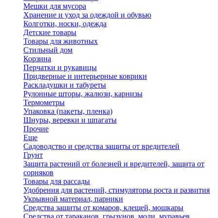
Мешки для мусора
Хранение и уход за одеждой и обувью
Колготки, носки, одежда
Детские товары
Товары для животных
Стильный дом
Корзина
Перчатки и рукавицы
Придверные и интерьерные коврики
Раскладушки и табуреты
Рулонные шторы, жалюзи, карнизы
Термометры
Упаковка (пакеты, пленка)
Шнуры, веревки и шпагаты
Прочие
Еще
Садоводство и средства защиты от вредителей
Грунт
Защита растений от болезней и вредителей, защита от
сорняков
Товары для рассады
Удобрения для растений, стимуляторы роста и развития
Укрывной материал, парники
Средства защиты от комаров, клещей, мошкары
Средства от тараканов, грызунов, моли, муравьев