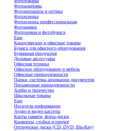
Фототовары
Фотоальбомы
Фотоаппараты и оптика
Фотопленка
Фотопленка профессиональная
Фоторамки
Фотохимия и фотобумага
Еще
Канцелярские и офисные товары
Бумага для офисного оборудования
Бумажная продукция
Деловые аксессуары
Офисная техника
Офисное оборудование и мебель
Офисные принадлежности
Папки, системы архивации документов
Письменные принадлежности
Хобби и творчество
Школьные товары
Еще
Носители информации
Аудио и видео кассеты
Карты памяти, флеш-диски
Конверты, стойки и прочее
Оптические диски (CD, DVD, Blu-Ray)