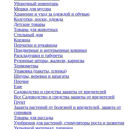
Уборочный инвентарь
Мешки для мусора
Хранение и уход за одеждой и обувью
Колготки, носки, одежда
Детские товары
Товары для животных
Стильный дом
Корзина
Перчатки и рукавицы
Придверные и интерьерные коврики
Раскладушки и табуреты
Рулонные шторы, жалюзи, карнизы
Термометры
Упаковка (пакеты, пленка)
Шнуры, веревки и шпагаты
Прочие
Еще
Садоводство и средства защиты от вредителей
Все Садоводство и средства защиты от вредителей
Грунт
Защита растений от болезней и вредителей, защита от
сорняков
Товары для рассады
Удобрения для растений, стимуляторы роста и развития
Укрывной материал, парники