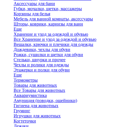
Аксессуары для бани
Губки, мочалки, щетки, массажеры
Корзины для белья
Мебель для ванной комнаты, аксессуары
Шторы, коврики, карнизы для ванн
Еще
Хранение и уход за одеждой и обувью
Все Хранение и уход за одеждой и обувью
Вешалки, крючки и плечики для одежды
Дождевики, чехлы для обуви
Рожки, сушилки и щетки для обуви
Стельки, шнурки и прочее
Чехлы и ролики для одежды
Этажерки и полки для обуви
Еще
Термометры
Товары для животных
Все Товары для животных
Аквариумистика
Амуниция (поводки, ошейники)
Гигиена для животных
Груминг
Игрушки для животных
Когтеточки
Лежаки