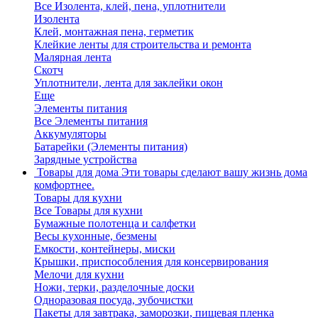
Все Изолента, клей, пена, уплотнители
Изолента
Клей, монтажная пена, герметик
Клейкие ленты для строительства и ремонта
Малярная лента
Скотч
Уплотнители, лента для заклейки окон
Еще
Элементы питания
Все Элементы питания
Аккумуляторы
Батарейки (Элементы питания)
Зарядные устройства
Товары для дома
Эти товары сделают вашу жизнь дома
комфортнее.
Товары для кухни
Все Товары для кухни
Бумажные полотенца и салфетки
Весы кухонные, безмены
Емкости, контейнеры, миски
Крышки, приспособления для консервирования
Мелочи для кухни
Ножи, терки, разделочные доски
Одноразовая посуда, зубочистки
Пакеты для завтрака, заморозки, пищевая пленка