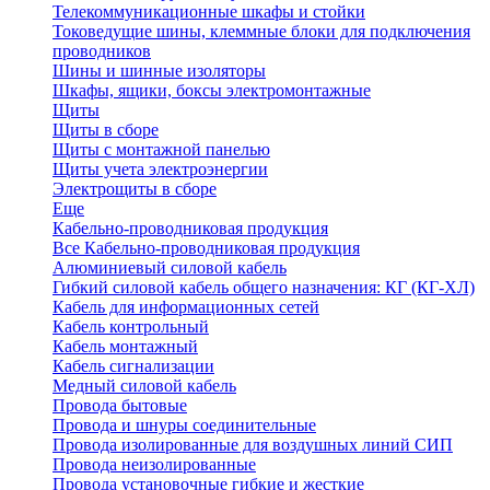
Телекоммуникационные шкафы и стойки
Токоведущие шины, клеммные блоки для подключения
проводников
Шины и шинные изоляторы
Шкафы, ящики, боксы электромонтажные
Щиты
Щиты в сборе
Щиты с монтажной панелью
Щиты учета электроэнергии
Электрощиты в сборе
Еще
Кабельно-проводниковая продукция
Все Кабельно-проводниковая продукция
Алюминиевый силовой кабель
Гибкий силовой кабель общего назначения: КГ (КГ-ХЛ)
Кабель для информационных сетей
Кабель контрольный
Кабель монтажный
Кабель сигнализации
Медный силовой кабель
Провода бытовые
Провода и шнуры соединительные
Провода изолированные для воздушных линий СИП
Провода неизолированные
Провода установочные гибкие и жесткие