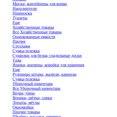
Миски, контейнеры для корма
Наполнители
Переноски
Туалеты
Еще
Хозяйственные товары
Все Хозяйственные товары
Оцинкованные емкости
Прочее
Стеллажи
Сумка-тележка
Сушилки для белья, гладильные доски
Тазы
Ящики, корзины, коробки для хранения
Еще
Рулонные шторы, жалюзи, карнизы
Сумка-тележка
Уборочный инвентарь
Все Уборочный инвентарь
Ведра, урны
Веники, щётки, совки
Лопаты, мётлы
Окномойки
Прочие товары
Швабры, насадки, черенки