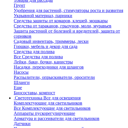
Товары для рассады
Грунт
Удобрения для растений, стимуляторы роста и развития
Укрывной материал, парники
Средства защиты от комаров, клещей, мошкары
Средства от тараканов, грызунов, моли, муравьев
Защита растений от болезней и вредителей, защита от
сорняков
Садовый инвентарь, триммеры, лески
Горшки, мебель и декор для сада
Средства для полива
Все Средства для полива
Лейки, баки, бочки, канистры
Насадки, переходники для шлангов
Насосы
Распылители, опрыскиватели, оросители
Шланги
Еще
Биосоставы, компост
Светотехника
Все для освещения
Комплектующие для светильников
Все Комплектующие для светильников
Аппараты пускорегулирующие
Арматура и рассеиватели для светильников
Датчики