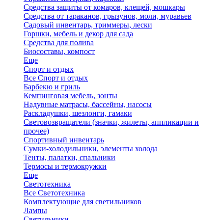
Средства защиты от комаров, клещей, мошкары
Средства от тараканов, грызунов, моли, муравьев
Садовый инвентарь, триммеры, лески
Горшки, мебель и декор для сада
Средства для полива
Биосоставы, компост
Еще
Спорт и отдых
Все Спорт и отдых
Барбекю и гриль
Кемпинговая мебель, зонты
Надувные матрасы, бассейны, насосы
Раскладушки, шезлонги, гамаки
Световозвращатели (значки, жилеты, аппликации и
прочее)
Спортивный инвентарь
Сумки-холодильники, элементы холода
Тенты, палатки, спальники
Термосы и термокружки
Еще
Светотехника
Все Светотехника
Комплектующие для светильников
Лампы
Светильники