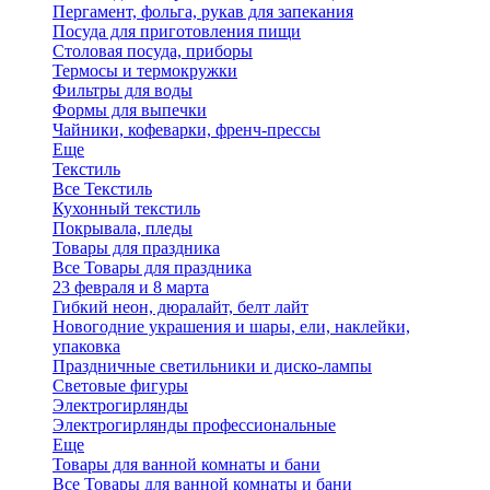
Пергамент, фольга, рукав для запекания
Посуда для приготовления пищи
Столовая посуда, приборы
Термосы и термокружки
Фильтры для воды
Формы для выпечки
Чайники, кофеварки, френч-прессы
Еще
Текстиль
Все Текстиль
Кухонный текстиль
Покрывала, пледы
Товары для праздника
Все Товары для праздника
23 февраля и 8 марта
Гибкий неон, дюралайт, белт лайт
Новогодние украшения и шары, ели, наклейки,
упаковка
Праздничные светильники и диско-лампы
Световые фигуры
Электрогирлянды
Электрогирлянды профессиональные
Еще
Товары для ванной комнаты и бани
Все Товары для ванной комнаты и бани