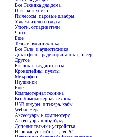
Все Техника для дома
Прочая техника
Пылесосы, паровые швабры
Увлажнители воздуха
Утюги, отпариватели
Часы
Еще
Теле- и аудиотехника
Все Теле- и аудиотехника
Диктофоны, радиоприемники, плееры
Другое
Колонки и аудиосистемы
Кронштейны, пульты
Микрофоны
Наушники
Еще
Компьютерная техника
Все Компьютерная техника
USB шнуры, штекера, хабы
Web-камера
Аксессуары к компьютеру
Аксессуары к ноутбуку
Дополнительные устройства
Игровые устройства для PC