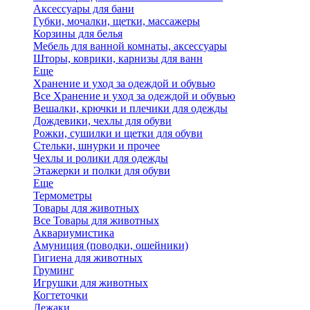
Аксессуары для бани
Губки, мочалки, щетки, массажеры
Корзины для белья
Мебель для ванной комнаты, аксессуары
Шторы, коврики, карнизы для ванн
Еще
Хранение и уход за одеждой и обувью
Все Хранение и уход за одеждой и обувью
Вешалки, крючки и плечики для одежды
Дождевики, чехлы для обуви
Рожки, сушилки и щетки для обуви
Стельки, шнурки и прочее
Чехлы и ролики для одежды
Этажерки и полки для обуви
Еще
Термометры
Товары для животных
Все Товары для животных
Аквариумистика
Амуниция (поводки, ошейники)
Гигиена для животных
Груминг
Игрушки для животных
Когтеточки
Лежаки