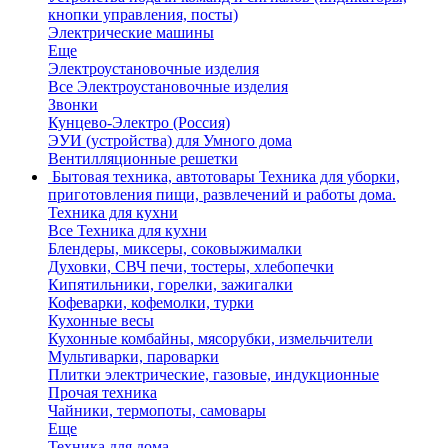
кнопки управления, посты)
Электрические машины
Еще
Электроустановочные изделия
Все Электроустановочные изделия
Звонки
Кунцево-Электро (Россия)
ЭУИ (устройства) для Умного дома
Вентилляционные решетки
Бытовая техника, автотовары
Техника для уборки,
приготовления пищи, развлечений и работы дома.
Техника для кухни
Все Техника для кухни
Блендеры, миксеры, соковыжималки
Духовки, СВЧ печи, тостеры, хлебопечки
Кипятильники, горелки, зажигалки
Кофеварки, кофемолки, турки
Кухонные весы
Кухонные комбайны, мясорубки, измельчители
Мультиварки, пароварки
Плитки электрические, газовые, индукционные
Прочая техника
Чайники, термопоты, самовары
Еще
Техника для дома