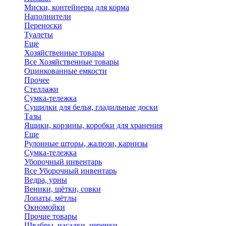
Миски, контейнеры для корма
Наполнители
Переноски
Туалеты
Еще
Хозяйственные товары
Все Хозяйственные товары
Оцинкованные емкости
Прочее
Стеллажи
Сумка-тележка
Сушилки для белья, гладильные доски
Тазы
Ящики, корзины, коробки для хранения
Еще
Рулонные шторы, жалюзи, карнизы
Сумка-тележка
Уборочный инвентарь
Все Уборочный инвентарь
Ведра, урны
Веники, щётки, совки
Лопаты, мётлы
Окномойки
Прочие товары
Швабры, насадки, черенки