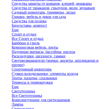
Средства защиты от комаров, клещей, мошкары
Средства от тараканов, грызунов, моли, муравьев
Садовый инвентарь, триммеры, лески
Горшки, мебель и декор для сада
Средства для полива
Биосоставы, компост
Еще
Спорт и отдых
Все Спорт и отдых
Барбекю и гриль
Кемпинговая мебель, зонты
Надувные матрасы, бассейны, насосы
Раскладушки, шезлонги, гамаки
Световозвращатели (значки, жилеты, аппликации и
прочее)
Спортивный инвентарь
Сумки-холодильники, элементы холода
Тенты, палатки, спальники
Термосы и термокружки
Еще
Светотехника
Все Светотехника
Комплектующие для светильников
Лампы
Светильники