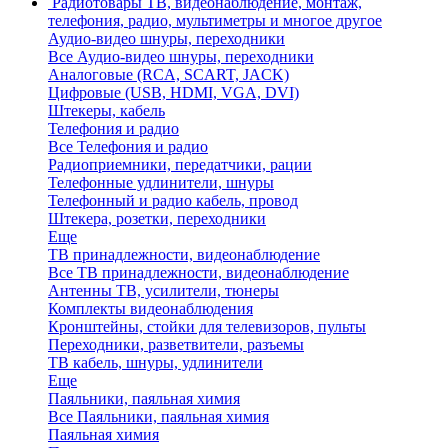
Радиотовары
ТВ, видеонаблюдение, монтаж,
телефония, радио, мультиметры и многое другое
Аудио-видео шнуры, переходники
Все Аудио-видео шнуры, переходники
Аналоговые (RCA, SCART, JACK)
Цифровые (USB, HDMI, VGA, DVI)
Штекеры, кабель
Телефония и радио
Все Телефония и радио
Радиоприемники, передатчики, рации
Телефонные удлинители, шнуры
Телефонный и радио кабель, провод
Штекера, розетки, переходники
Еще
ТВ принадлежности, видеонаблюдение
Все ТВ принадлежности, видеонаблюдение
Антенны ТВ, усилители, тюнеры
Комплекты видеонаблюдения
Кронштейны, стойки для телевизоров, пульты
Переходники, разветвители, разъемы
ТВ кабель, шнуры, удлинители
Еще
Паяльники, паяльная химия
Все Паяльники, паяльная химия
Паяльная химия