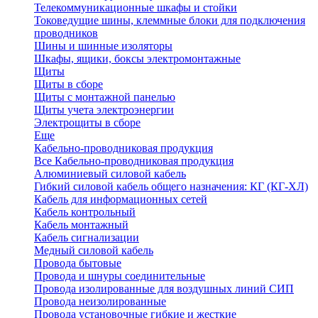
Телекоммуникационные шкафы и стойки
Токоведущие шины, клеммные блоки для подключения
проводников
Шины и шинные изоляторы
Шкафы, ящики, боксы электромонтажные
Щиты
Щиты в сборе
Щиты с монтажной панелью
Щиты учета электроэнергии
Электрощиты в сборе
Еще
Кабельно-проводниковая продукция
Все Кабельно-проводниковая продукция
Алюминиевый силовой кабель
Гибкий силовой кабель общего назначения: КГ (КГ-ХЛ)
Кабель для информационных сетей
Кабель контрольный
Кабель монтажный
Кабель сигнализации
Медный силовой кабель
Провода бытовые
Провода и шнуры соединительные
Провода изолированные для воздушных линий СИП
Провода неизолированные
Провода установочные гибкие и жесткие