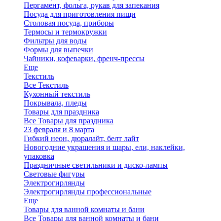
Пергамент, фольга, рукав для запекания
Посуда для приготовления пищи
Столовая посуда, приборы
Термосы и термокружки
Фильтры для воды
Формы для выпечки
Чайники, кофеварки, френч-прессы
Еще
Текстиль
Все Текстиль
Кухонный текстиль
Покрывала, пледы
Товары для праздника
Все Товары для праздника
23 февраля и 8 марта
Гибкий неон, дюралайт, белт лайт
Новогодние украшения и шары, ели, наклейки,
упаковка
Праздничные светильники и диско-лампы
Световые фигуры
Электрогирлянды
Электрогирлянды профессиональные
Еще
Товары для ванной комнаты и бани
Все Товары для ванной комнаты и бани