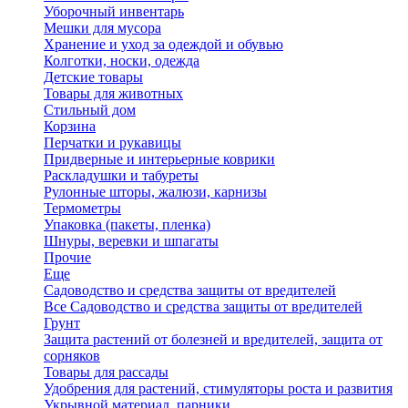
Уборочный инвентарь
Мешки для мусора
Хранение и уход за одеждой и обувью
Колготки, носки, одежда
Детские товары
Товары для животных
Стильный дом
Корзина
Перчатки и рукавицы
Придверные и интерьерные коврики
Раскладушки и табуреты
Рулонные шторы, жалюзи, карнизы
Термометры
Упаковка (пакеты, пленка)
Шнуры, веревки и шпагаты
Прочие
Еще
Садоводство и средства защиты от вредителей
Все Садоводство и средства защиты от вредителей
Грунт
Защита растений от болезней и вредителей, защита от
сорняков
Товары для рассады
Удобрения для растений, стимуляторы роста и развития
Укрывной материал, парники