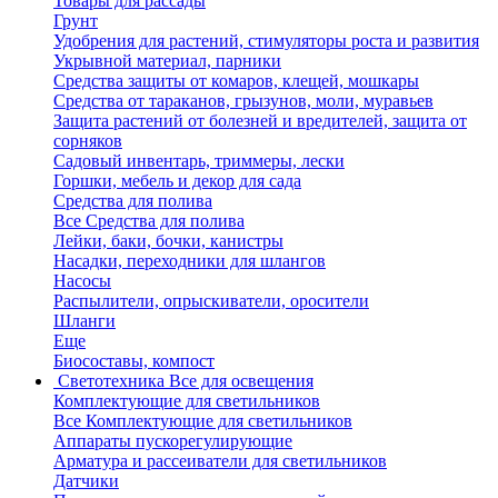
Товары для рассады
Грунт
Удобрения для растений, стимуляторы роста и развития
Укрывной материал, парники
Средства защиты от комаров, клещей, мошкары
Средства от тараканов, грызунов, моли, муравьев
Защита растений от болезней и вредителей, защита от
сорняков
Садовый инвентарь, триммеры, лески
Горшки, мебель и декор для сада
Средства для полива
Все Средства для полива
Лейки, баки, бочки, канистры
Насадки, переходники для шлангов
Насосы
Распылители, опрыскиватели, оросители
Шланги
Еще
Биосоставы, компост
Светотехника
Все для освещения
Комплектующие для светильников
Все Комплектующие для светильников
Аппараты пускорегулирующие
Арматура и рассеиватели для светильников
Датчики