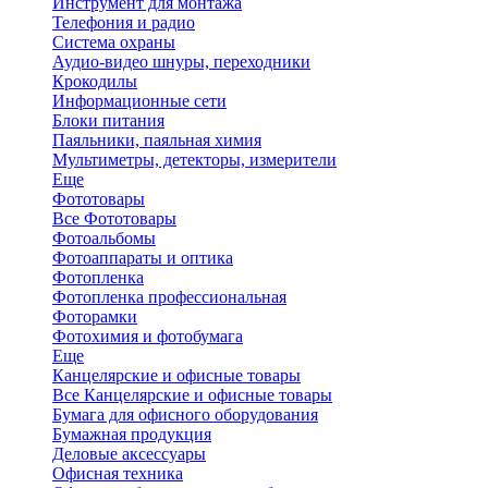
Инструмент для монтажа
Телефония и радио
Система охраны
Аудио-видео шнуры, переходники
Крокодилы
Информационные сети
Блоки питания
Паяльники, паяльная химия
Мультиметры, детекторы, измерители
Еще
Фототовары
Все Фототовары
Фотоальбомы
Фотоаппараты и оптика
Фотопленка
Фотопленка профессиональная
Фоторамки
Фотохимия и фотобумага
Еще
Канцелярские и офисные товары
Все Канцелярские и офисные товары
Бумага для офисного оборудования
Бумажная продукция
Деловые аксессуары
Офисная техника