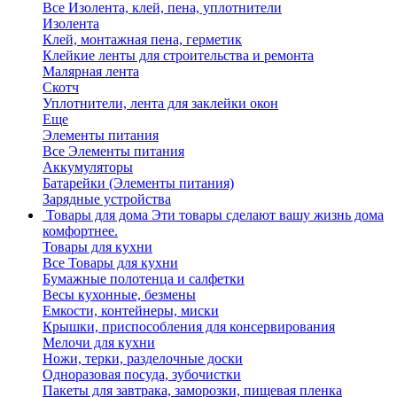
Все Изолента, клей, пена, уплотнители
Изолента
Клей, монтажная пена, герметик
Клейкие ленты для строительства и ремонта
Малярная лента
Скотч
Уплотнители, лента для заклейки окон
Еще
Элементы питания
Все Элементы питания
Аккумуляторы
Батарейки (Элементы питания)
Зарядные устройства
Товары для дома
Эти товары сделают вашу жизнь дома
комфортнее.
Товары для кухни
Все Товары для кухни
Бумажные полотенца и салфетки
Весы кухонные, безмены
Емкости, контейнеры, миски
Крышки, приспособления для консервирования
Мелочи для кухни
Ножи, терки, разделочные доски
Одноразовая посуда, зубочистки
Пакеты для завтрака, заморозки, пищевая пленка