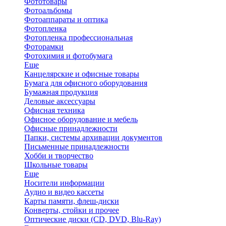
Фототовары
Фотоальбомы
Фотоаппараты и оптика
Фотопленка
Фотопленка профессиональная
Фоторамки
Фотохимия и фотобумага
Еще
Канцелярские и офисные товары
Бумага для офисного оборудования
Бумажная продукция
Деловые аксессуары
Офисная техника
Офисное оборудование и мебель
Офисные принадлежности
Папки, системы архивации документов
Письменные принадлежности
Хобби и творчество
Школьные товары
Еще
Носители информации
Аудио и видео кассеты
Карты памяти, флеш-диски
Конверты, стойки и прочее
Оптические диски (CD, DVD, Blu-Ray)