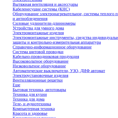
Вытяжная вентиляция и аксессуары
Кабеленесущие системы (КНС)
Оборудование электронагревательное, системы теплого п
и антиобледенения
Силовые удлинители-длинномеры
Устройства для умного дома
Электромонтажные изделия
Электромонтажные инструменты, средства индивидуаль
защиты и контрольно-измерительная аппаратура
Справочно-информационное оборудование
Система щитовой проводки
Кабельно-проводниковая продукция
Высоковольтное оборудование
Низковольтное оборудование
Автоматические выключатели, УЗО, ДИФ автомат
Электроустановочные изделия
Вентилляционные решетки
Еще
Бытовая техника, автотовары
Техника для кухни
Техника для дома
Теле- и аудиотехника
Компьютерная техника
Красота и здоровье