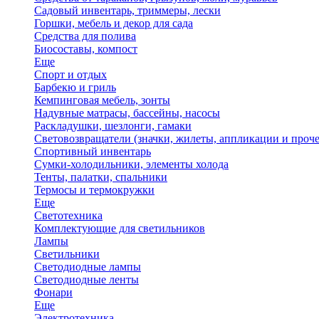
Садовый инвентарь, триммеры, лески
Горшки, мебель и декор для сада
Средства для полива
Биосоставы, компост
Еще
Спорт и отдых
Барбекю и гриль
Кемпинговая мебель, зонты
Надувные матрасы, бассейны, насосы
Раскладушки, шезлонги, гамаки
Световозвращатели (значки, жилеты, аппликации и проче
Спортивный инвентарь
Сумки-холодильники, элементы холода
Тенты, палатки, спальники
Термосы и термокружки
Еще
Светотехника
Комплектующие для светильников
Лампы
Светильники
Светодиодные лампы
Светодиодные ленты
Фонари
Еще
Электротехника