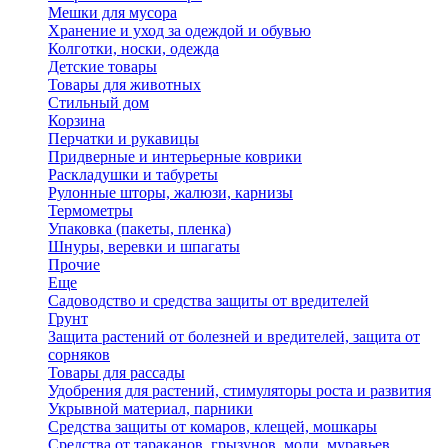
Мешки для мусора
Хранение и уход за одеждой и обувью
Колготки, носки, одежда
Детские товары
Товары для животных
Стильный дом
Корзина
Перчатки и рукавицы
Придверные и интерьерные коврики
Раскладушки и табуреты
Рулонные шторы, жалюзи, карнизы
Термометры
Упаковка (пакеты, пленка)
Шнуры, веревки и шпагаты
Прочие
Еще
Садоводство и средства защиты от вредителей
Грунт
Защита растений от болезней и вредителей, защита от
сорняков
Товары для рассады
Удобрения для растений, стимуляторы роста и развития
Укрывной материал, парники
Средства защиты от комаров, клещей, мошкары
Средства от тараканов, грызунов, моли, муравьев