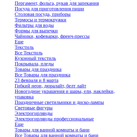
Пергамент, фольга, рукав для запекания
Посуда для приготовления пищи
Столовая посуда, приборы
Термосы и термокружки
Фильтры для воды
Формы для выпечки
Чайники, кофеварки, френч-прессы
Еще
Текстиль
Все Текстиль
Кухонный текстиль
Покрывала, пледы
Товары для праздника
Все Товары для праздника
23 февраля и 8 марта
Гибкий неон, дюралайт, белт лайт
Новогодние украшения и шары, ели, наклейки,
упаковка
Праздничные светильники и диско-лампы
Световые фигуры
Электрогирлянды
Электрогирлянды профессиональные
Еще
Товары для ванной комнаты и бани
Все Товары для ванной комнаты и бани