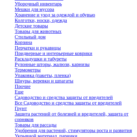
Уборочный инвентарь
Мешки для мусора
Хранение и уход за одеждой и обувью
Колготки, носки, одежда
Детские товары
Товары для животных
Стильный дом
Корзина
Перчатки и рукавицы
Придверные и интерьерные коврики
Раскладушки и табуреты
Рулонные шторы, жалюзи, карнизы
Термометры
Упаковка (пакеты, пленка)
Шнуры, веревки и шпагаты
Прочие
Еще
Садоводство и средства защиты от вредителей
Все Садоводство и средства защиты от вредителей
Грунт
Защита растений от болезней и вредителей, защита от
сорняков
Товары для рассады
Удобрения для растений, стимуляторы роста и развития
Укрывной материал, парники