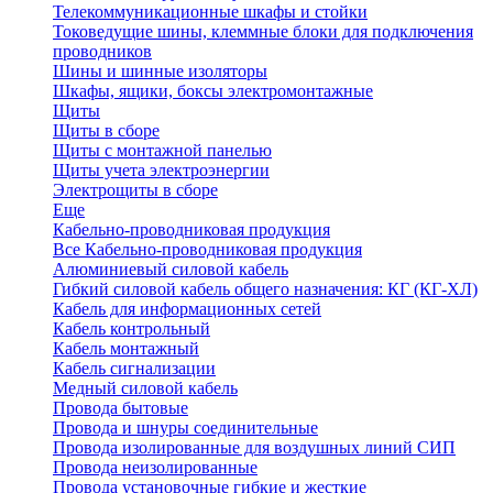
Телекоммуникационные шкафы и стойки
Токоведущие шины, клеммные блоки для подключения
проводников
Шины и шинные изоляторы
Шкафы, ящики, боксы электромонтажные
Щиты
Щиты в сборе
Щиты с монтажной панелью
Щиты учета электроэнергии
Электрощиты в сборе
Еще
Кабельно-проводниковая продукция
Все Кабельно-проводниковая продукция
Алюминиевый силовой кабель
Гибкий силовой кабель общего назначения: КГ (КГ-ХЛ)
Кабель для информационных сетей
Кабель контрольный
Кабель монтажный
Кабель сигнализации
Медный силовой кабель
Провода бытовые
Провода и шнуры соединительные
Провода изолированные для воздушных линий СИП
Провода неизолированные
Провода установочные гибкие и жесткие