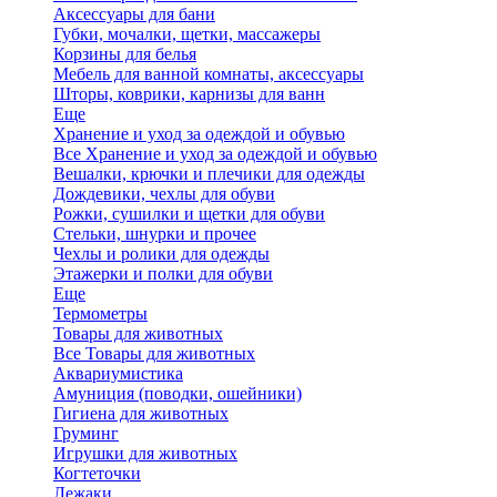
Аксессуары для бани
Губки, мочалки, щетки, массажеры
Корзины для белья
Мебель для ванной комнаты, аксессуары
Шторы, коврики, карнизы для ванн
Еще
Хранение и уход за одеждой и обувью
Все Хранение и уход за одеждой и обувью
Вешалки, крючки и плечики для одежды
Дождевики, чехлы для обуви
Рожки, сушилки и щетки для обуви
Стельки, шнурки и прочее
Чехлы и ролики для одежды
Этажерки и полки для обуви
Еще
Термометры
Товары для животных
Все Товары для животных
Аквариумистика
Амуниция (поводки, ошейники)
Гигиена для животных
Груминг
Игрушки для животных
Когтеточки
Лежаки