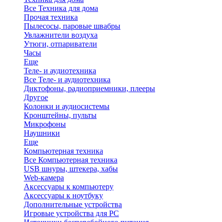
Все Техника для дома
Прочая техника
Пылесосы, паровые швабры
Увлажнители воздуха
Утюги, отпариватели
Часы
Еще
Теле- и аудиотехника
Все Теле- и аудиотехника
Диктофоны, радиоприемники, плееры
Другое
Колонки и аудиосистемы
Кронштейны, пульты
Микрофоны
Наушники
Еще
Компьютерная техника
Все Компьютерная техника
USB шнуры, штекера, хабы
Web-камера
Аксессуары к компьютеру
Аксессуары к ноутбуку
Дополнительные устройства
Игровые устройства для PC