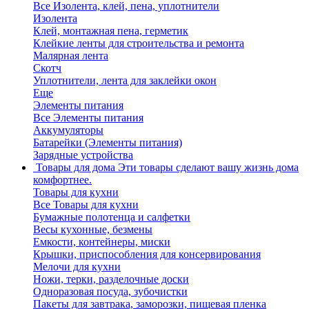
Все Изолента, клей, пена, уплотнители
Изолента
Клей, монтажная пена, герметик
Клейкие ленты для строительства и ремонта
Малярная лента
Скотч
Уплотнители, лента для заклейки окон
Еще
Элементы питания
Все Элементы питания
Аккумуляторы
Батарейки (Элементы питания)
Зарядные устройства
Товары для дома
Эти товары сделают вашу жизнь дома
комфортнее.
Товары для кухни
Все Товары для кухни
Бумажные полотенца и салфетки
Весы кухонные, безмены
Емкости, контейнеры, миски
Крышки, приспособления для консервирования
Мелочи для кухни
Ножи, терки, разделочные доски
Одноразовая посуда, зубочистки
Пакеты для завтрака, заморозки, пищевая пленка