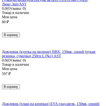
Люкс,3шт/AST
0.0
(Отзывы: 0)
Товар в наличии
Моя цена
80
₽
В корзину
Дождевик (куртка на молнии) ПВХ, 150мк, синий (рукав
резинка, сумочка) 250гр L (№1) AST
0.0
(Отзывы: 0)
Товар в наличии
Моя цена
597
₽
В корзину
Дождевик (плащ на кнопках) EVA глад.шелк, 150мк, синий/