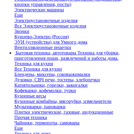
кнопки управления, посты)
Электрические машины
Еще
Электроустановочные изделия
Все Электроустановочные изделия
Звонки
Кунцево-Электро (Россия)
ЭУИ (устройства) для Умного дома
Вентилляционные решетки
Бытовая техника, автотовары
Техника для уборки,
приготовления пищи, развлечений и работы дома.
Техника для кухни
Все Техника для кухни
Блендеры, миксеры, соковыжималки
Духовки, СВЧ печи, тостеры, хлебопечки
Кипятильники, горелки, зажигалки
Кофеварки, кофемолки, турки
Кухонные весы
Кухонные комбайны, мясорубки, измельчители
Мультиварки, пароварки
Плитки электрические, газовые, индукционные
Прочая техника
Чайники, термопоты, самовары
Еще
Техника для дома