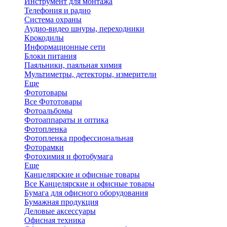
Инструмент для монтажа
Телефония и радио
Система охраны
Аудио-видео шнуры, переходники
Крокодилы
Информационные сети
Блоки питания
Паяльники, паяльная химия
Мультиметры, детекторы, измерители
Еще
Фототовары
Все Фототовары
Фотоальбомы
Фотоаппараты и оптика
Фотопленка
Фотопленка профессиональная
Фоторамки
Фотохимия и фотобумага
Еще
Канцелярские и офисные товары
Все Канцелярские и офисные товары
Бумага для офисного оборудования
Бумажная продукция
Деловые аксессуары
Офисная техника