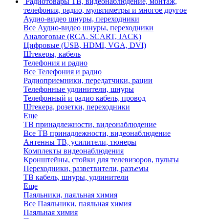
Радиотовары
ТВ, видеонаблюдение, монтаж,
телефония, радио, мультиметры и многое другое
Аудио-видео шнуры, переходники
Все Аудио-видео шнуры, переходники
Аналоговые (RCA, SCART, JACK)
Цифровые (USB, HDMI, VGA, DVI)
Штекеры, кабель
Телефония и радио
Все Телефония и радио
Радиоприемники, передатчики, рации
Телефонные удлинители, шнуры
Телефонный и радио кабель, провод
Штекера, розетки, переходники
Еще
ТВ принадлежности, видеонаблюдение
Все ТВ принадлежности, видеонаблюдение
Антенны ТВ, усилители, тюнеры
Комплекты видеонаблюдения
Кронштейны, стойки для телевизоров, пульты
Переходники, разветвители, разъемы
ТВ кабель, шнуры, удлинители
Еще
Паяльники, паяльная химия
Все Паяльники, паяльная химия
Паяльная химия