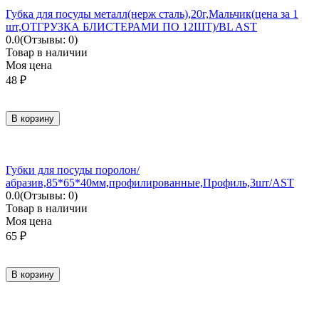
Губка для посуды металл(нерж сталь),20г,Мальчик(цена за 1
шт,ОТГРУЗКА БЛИСТЕРАМИ ПО 12ШТ)/BL AST
0.0
(Отзывы: 0)
Товар в наличии
Моя цена
48
₽
В корзину
Губки для посуды поролон/
абразив,85*65*40мм,профилированные,Профиль,3шт/AST
0.0
(Отзывы: 0)
Товар в наличии
Моя цена
65
₽
В корзину