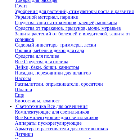
Товары для рассады
Грунт
Удобрения для растений, стимуляторы роста и развития
Укрывной материал, парники
Средства защиты от комаров, клещей, мошкары
Средства от тараканов, грызунов, моли, муравьев
Защита растений от болезней и вредителей, защита от
сорняков
Садовый инвентарь, триммеры, лески
Горшки, мебель и декор для сада
Средства для полива
Все Средства для полива
Лейки, баки, бочки, канистры
Насадки, переходники для шлангов
Насосы
Распылители, опрыскиватели, оросители
Шланги
Еще
Биосоставы, компост
Светотехника
Все для освещения
Комплектующие для светильников
Все Комплектующие для светильников
Аппараты пускорегулирующие
Арматура и рассеиватели для светильников
Датчики