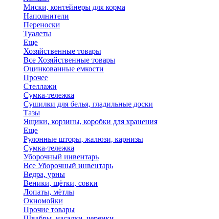
Миски, контейнеры для корма
Наполнители
Переноски
Туалеты
Еще
Хозяйственные товары
Все Хозяйственные товары
Оцинкованные емкости
Прочее
Стеллажи
Сумка-тележка
Сушилки для белья, гладильные доски
Тазы
Ящики, корзины, коробки для хранения
Еще
Рулонные шторы, жалюзи, карнизы
Сумка-тележка
Уборочный инвентарь
Все Уборочный инвентарь
Ведра, урны
Веники, щётки, совки
Лопаты, мётлы
Окномойки
Прочие товары
Швабры, насадки, черенки