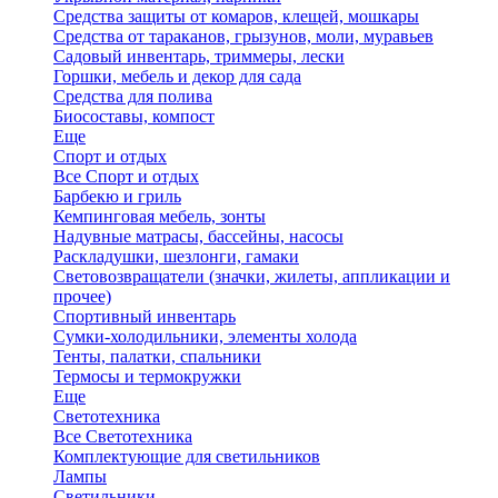
Средства защиты от комаров, клещей, мошкары
Средства от тараканов, грызунов, моли, муравьев
Садовый инвентарь, триммеры, лески
Горшки, мебель и декор для сада
Средства для полива
Биосоставы, компост
Еще
Спорт и отдых
Все Спорт и отдых
Барбекю и гриль
Кемпинговая мебель, зонты
Надувные матрасы, бассейны, насосы
Раскладушки, шезлонги, гамаки
Световозвращатели (значки, жилеты, аппликации и
прочее)
Спортивный инвентарь
Сумки-холодильники, элементы холода
Тенты, палатки, спальники
Термосы и термокружки
Еще
Светотехника
Все Светотехника
Комплектующие для светильников
Лампы
Светильники