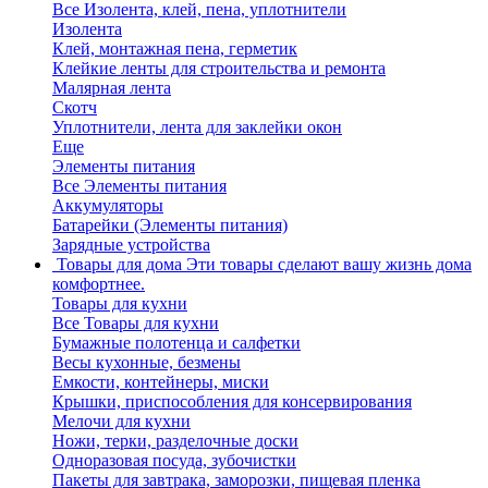
Все Изолента, клей, пена, уплотнители
Изолента
Клей, монтажная пена, герметик
Клейкие ленты для строительства и ремонта
Малярная лента
Скотч
Уплотнители, лента для заклейки окон
Еще
Элементы питания
Все Элементы питания
Аккумуляторы
Батарейки (Элементы питания)
Зарядные устройства
Товары для дома
Эти товары сделают вашу жизнь дома
комфортнее.
Товары для кухни
Все Товары для кухни
Бумажные полотенца и салфетки
Весы кухонные, безмены
Емкости, контейнеры, миски
Крышки, приспособления для консервирования
Мелочи для кухни
Ножи, терки, разделочные доски
Одноразовая посуда, зубочистки
Пакеты для завтрака, заморозки, пищевая пленка