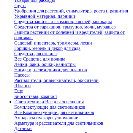
Товары для рассады
Грунт
Удобрения для растений, стимуляторы роста и развития
Укрывной материал, парники
Средства защиты от комаров, клещей, мошкары
Средства от тараканов, грызунов, моли, муравьев
Защита растений от болезней и вредителей, защита от
сорняков
Садовый инвентарь, триммеры, лески
Горшки, мебель и декор для сада
Средства для полива
Все Средства для полива
Лейки, баки, бочки, канистры
Насадки, переходники для шлангов
Насосы
Распылители, опрыскиватели, оросители
Шланги
Еще
Биосоставы, компост
Светотехника
Все для освещения
Комплектующие для светильников
Все Комплектующие для светильников
Аппараты пускорегулирующие
Арматура и рассеиватели для светильников
Датчики