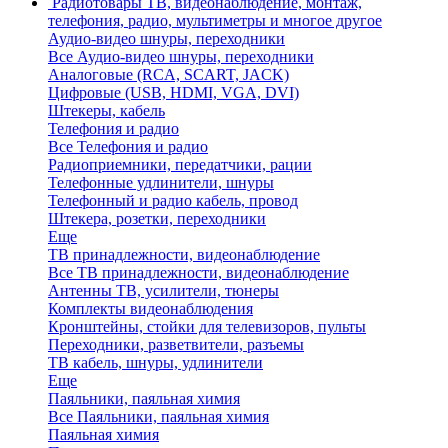
Радиотовары
ТВ, видеонаблюдение, монтаж,
телефония, радио, мультиметры и многое другое
Аудио-видео шнуры, переходники
Все Аудио-видео шнуры, переходники
Аналоговые (RCA, SCART, JACK)
Цифровые (USB, HDMI, VGA, DVI)
Штекеры, кабель
Телефония и радио
Все Телефония и радио
Радиоприемники, передатчики, рации
Телефонные удлинители, шнуры
Телефонный и радио кабель, провод
Штекера, розетки, переходники
Еще
ТВ принадлежности, видеонаблюдение
Все ТВ принадлежности, видеонаблюдение
Антенны ТВ, усилители, тюнеры
Комплекты видеонаблюдения
Кронштейны, стойки для телевизоров, пульты
Переходники, разветвители, разъемы
ТВ кабель, шнуры, удлинители
Еще
Паяльники, паяльная химия
Все Паяльники, паяльная химия
Паяльная химия