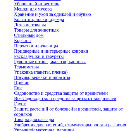
Уборочный инвентарь
Мешки для мусора
Хранение и уход за одеждой и обувью
Колготки, носки, одежда
Детские товары
Товары для животных
Стильный дом
Корзина
Перчатки и рукавицы
Придверные и интерьерные коврики
Раскладушки и табуреты
Рулонные шторы, жалюзи, карнизы
Термометры
Упаковка (пакеты, пленка)
Шнуры, веревки и шпагаты
Прочие
Еще
Садоводство и средства защиты от вредителей
Все Садоводство и средства защиты от вредителей
Грунт
Защита растений от болезней и вредителей, защита от
сорняков
Товары для рассады
Удобрения для растений, стимуляторы роста и развития
Укрывной материал, парники