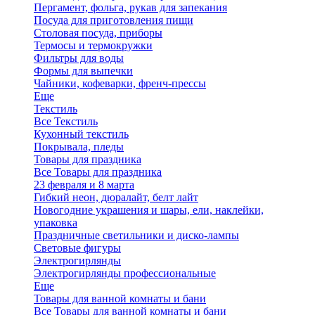
Пергамент, фольга, рукав для запекания
Посуда для приготовления пищи
Столовая посуда, приборы
Термосы и термокружки
Фильтры для воды
Формы для выпечки
Чайники, кофеварки, френч-прессы
Еще
Текстиль
Все Текстиль
Кухонный текстиль
Покрывала, пледы
Товары для праздника
Все Товары для праздника
23 февраля и 8 марта
Гибкий неон, дюралайт, белт лайт
Новогодние украшения и шары, ели, наклейки,
упаковка
Праздничные светильники и диско-лампы
Световые фигуры
Электрогирлянды
Электрогирлянды профессиональные
Еще
Товары для ванной комнаты и бани
Все Товары для ванной комнаты и бани