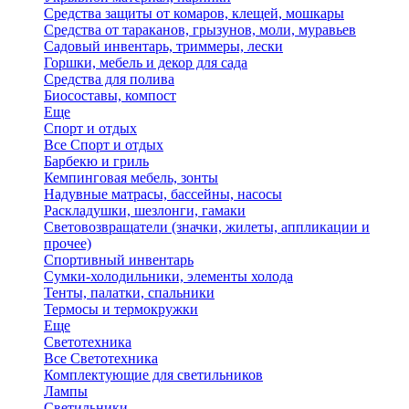
Средства защиты от комаров, клещей, мошкары
Средства от тараканов, грызунов, моли, муравьев
Садовый инвентарь, триммеры, лески
Горшки, мебель и декор для сада
Средства для полива
Биосоставы, компост
Еще
Спорт и отдых
Все Спорт и отдых
Барбекю и гриль
Кемпинговая мебель, зонты
Надувные матрасы, бассейны, насосы
Раскладушки, шезлонги, гамаки
Световозвращатели (значки, жилеты, аппликации и
прочее)
Спортивный инвентарь
Сумки-холодильники, элементы холода
Тенты, палатки, спальники
Термосы и термокружки
Еще
Светотехника
Все Светотехника
Комплектующие для светильников
Лампы
Светильники