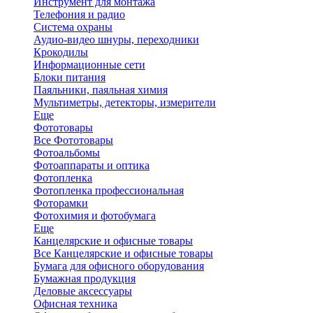
Инструмент для монтажа
Телефония и радио
Система охраны
Аудио-видео шнуры, переходники
Крокодилы
Информационные сети
Блоки питания
Паяльники, паяльная химия
Мультиметры, детекторы, измерители
Еще
Фототовары
Все Фототовары
Фотоальбомы
Фотоаппараты и оптика
Фотопленка
Фотопленка профессиональная
Фоторамки
Фотохимия и фотобумага
Еще
Канцелярские и офисные товары
Все Канцелярские и офисные товары
Бумага для офисного оборудования
Бумажная продукция
Деловые аксессуары
Офисная техника