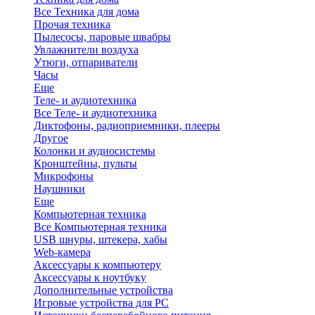
Все Техника для дома
Прочая техника
Пылесосы, паровые швабры
Увлажнители воздуха
Утюги, отпариватели
Часы
Еще
Теле- и аудиотехника
Все Теле- и аудиотехника
Диктофоны, радиоприемники, плееры
Другое
Колонки и аудиосистемы
Кронштейны, пульты
Микрофоны
Наушники
Еще
Компьютерная техника
Все Компьютерная техника
USB шнуры, штекера, хабы
Web-камера
Аксессуары к компьютеру
Аксессуары к ноутбуку
Дополнительные устройства
Игровые устройства для PC