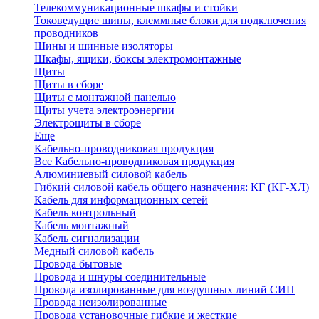
Телекоммуникационные шкафы и стойки
Токоведущие шины, клеммные блоки для подключения
проводников
Шины и шинные изоляторы
Шкафы, ящики, боксы электромонтажные
Щиты
Щиты в сборе
Щиты с монтажной панелью
Щиты учета электроэнергии
Электрощиты в сборе
Еще
Кабельно-проводниковая продукция
Все Кабельно-проводниковая продукция
Алюминиевый силовой кабель
Гибкий силовой кабель общего назначения: КГ (КГ-ХЛ)
Кабель для информационных сетей
Кабель контрольный
Кабель монтажный
Кабель сигнализации
Медный силовой кабель
Провода бытовые
Провода и шнуры соединительные
Провода изолированные для воздушных линий СИП
Провода неизолированные
Провода установочные гибкие и жесткие