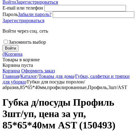
Войти
Зарегистрироваться
E-mail или телефон
Пароль
Забыли пароль?
Зарегистрироваться
Войти через соц. сеть
Запомнить выбор
Войти
0
Корзина
Товары в корзине
Корзина пуста
Корзина
Оформить заказ
Главная
/
Каталог
/
Товары для дома
/
Губки, салфетки и тряпки
для уборки
/
Губки для посуды поролон/
абразив,85*65*40мм,профилированные,Профиль,3шт/AST
Губка д/посуды Профиль
3шт/уп, цена за уп,
85*65*40мм AST (150493)