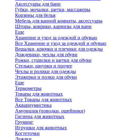
Аксессуары для бани
Губки, мочалки, щетки, массажеры
Корзины для белья
Мебель для ванной комнаты, аксессуары
Шторы, коврики, карнизы для ванн
Еще
Хранение и уход за одеждой и обувью
Все Хранение и уход за одеждой и обувью
Вешалки, крючки и плечики для одежды
Дождевики, чехлы для обуви
Рожки, сушилки и щетки для обуви
Стельки, шнурки и прочее
Чехлы и ролики для одежды
Этажерки и полки для обуви
Еще
Термометры
Товары для животных
Все Товары для животных
Аквариумистика
Амуниция (поводки, ошейники)
Гигиена для животных
Груминг
Игрушки для животных
Когтеточки
Лежаки