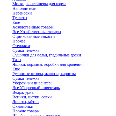
Миски, контейнеры для корма
Наполнители
Переноски
Туалеты
Еще
Хозяйственные товары
Все Хозяйственные товары
Оцинкованные емкости
Прочее
Стеллажи
Сумка-тележка
Сушилки для белья, гладильные доски
Тазы
Ящики, корзины, коробки для хранения
Еще
Рулонные шторы, жалюзи, карнизы
Сумка-тележка
Уборочный инвентарь
Все Уборочный инвентарь
Ведра, урны
Веники, щётки, совки
Лопаты, мётлы
Окномойки
Прочие товары
Швабры, насадки, черенки