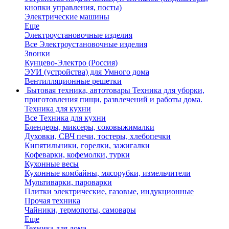
кнопки управления, посты)
Электрические машины
Еще
Электроустановочные изделия
Все Электроустановочные изделия
Звонки
Кунцево-Электро (Россия)
ЭУИ (устройства) для Умного дома
Вентилляционные решетки
Бытовая техника, автотовары
Техника для уборки,
приготовления пищи, развлечений и работы дома.
Техника для кухни
Все Техника для кухни
Блендеры, миксеры, соковыжималки
Духовки, СВЧ печи, тостеры, хлебопечки
Кипятильники, горелки, зажигалки
Кофеварки, кофемолки, турки
Кухонные весы
Кухонные комбайны, мясорубки, измельчители
Мультиварки, пароварки
Плитки электрические, газовые, индукционные
Прочая техника
Чайники, термопоты, самовары
Еще
Техника для дома