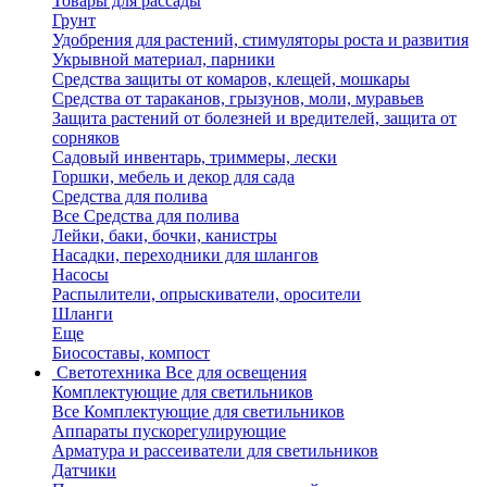
Товары для рассады
Грунт
Удобрения для растений, стимуляторы роста и развития
Укрывной материал, парники
Средства защиты от комаров, клещей, мошкары
Средства от тараканов, грызунов, моли, муравьев
Защита растений от болезней и вредителей, защита от
сорняков
Садовый инвентарь, триммеры, лески
Горшки, мебель и декор для сада
Средства для полива
Все Средства для полива
Лейки, баки, бочки, канистры
Насадки, переходники для шлангов
Насосы
Распылители, опрыскиватели, оросители
Шланги
Еще
Биосоставы, компост
Светотехника
Все для освещения
Комплектующие для светильников
Все Комплектующие для светильников
Аппараты пускорегулирующие
Арматура и рассеиватели для светильников
Датчики