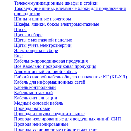
Телекоммуникационные шкафы и стойки
Токоведущие шины, клеммные блоки для подключения
проводников
Шины и шинные изоляторы
Шкафы, ящики, боксы электромонтажные
Щиты
Щиты в сборе
Щиты с монтажной панелью
Щиты учета электроэнергии
Электрощиты в сборе
Еще
Кабельно-проводниковая продукция
Все Кабельно-проводниковая продукция
Алюминиевый силовой кабель
Гибкий силовой кабель общего назначения: КГ (КГ-ХЛ)
Кабель для информационных сетей
Кабель контрольный
Кабель монтажный
Кабель сигнализации
Медный силовой кабель
Провода бытовые
Провода и шнуры соединительные
Провода изолированные для воздушных линий СИП
Провода неизолированные
Провода установочные гибкие и жесткие