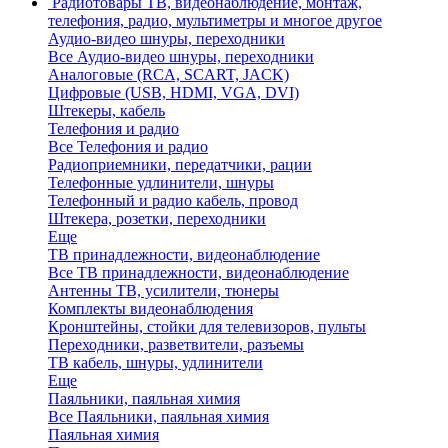
Радиотовары
ТВ, видеонаблюдение, монтаж,
телефония, радио, мультиметры и многое другое
Аудио-видео шнуры, переходники
Все Аудио-видео шнуры, переходники
Аналоговые (RCA, SCART, JACK)
Цифровые (USB, HDMI, VGA, DVI)
Штекеры, кабель
Телефония и радио
Все Телефония и радио
Радиоприемники, передатчики, рации
Телефонные удлинители, шнуры
Телефонный и радио кабель, провод
Штекера, розетки, переходники
Еще
ТВ принадлежности, видеонаблюдение
Все ТВ принадлежности, видеонаблюдение
Антенны ТВ, усилители, тюнеры
Комплекты видеонаблюдения
Кронштейны, стойки для телевизоров, пульты
Переходники, разветвители, разъемы
ТВ кабель, шнуры, удлинители
Еще
Паяльники, паяльная химия
Все Паяльники, паяльная химия
Паяльная химия