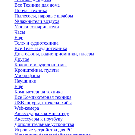
Все Техника для дома
Прочая техника
Пылесосы, паровые швабры
Увлажнители воздуха
Утюги, отпариватели
Часы
Еще
Теле- и аудиотехника
Все Теле- и аудиотехника
Диктофоны, радиоприемники, плееры
Другое
Колонки и аудиосистемы
Кронштейны, пульты
Микрофоны
Наушники
Еще
Компьютерная техника
Все Компьютерная техника
USB шнуры, штекера, хабы
Web-камера
Аксессуары к компьютеру
Аксессуары к ноутбуку
Дополнительные устройства
Игровые устройства для PC