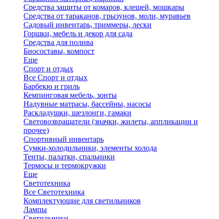
Средства защиты от комаров, клещей, мошкары
Средства от тараканов, грызунов, моли, муравьев
Садовый инвентарь, триммеры, лески
Горшки, мебель и декор для сада
Средства для полива
Биосоставы, компост
Еще
Спорт и отдых
Все Спорт и отдых
Барбекю и гриль
Кемпинговая мебель, зонты
Надувные матрасы, бассейны, насосы
Раскладушки, шезлонги, гамаки
Световозвращатели (значки, жилеты, аппликации и
прочее)
Спортивный инвентарь
Сумки-холодильники, элементы холода
Тенты, палатки, спальники
Термосы и термокружки
Еще
Светотехника
Все Светотехника
Комплектующие для светильников
Лампы
Светильники