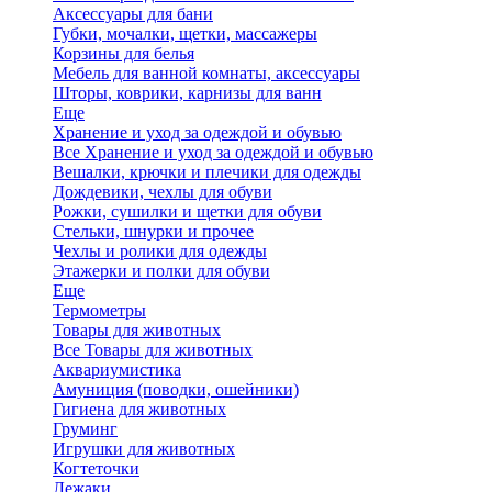
Аксессуары для бани
Губки, мочалки, щетки, массажеры
Корзины для белья
Мебель для ванной комнаты, аксессуары
Шторы, коврики, карнизы для ванн
Еще
Хранение и уход за одеждой и обувью
Все Хранение и уход за одеждой и обувью
Вешалки, крючки и плечики для одежды
Дождевики, чехлы для обуви
Рожки, сушилки и щетки для обуви
Стельки, шнурки и прочее
Чехлы и ролики для одежды
Этажерки и полки для обуви
Еще
Термометры
Товары для животных
Все Товары для животных
Аквариумистика
Амуниция (поводки, ошейники)
Гигиена для животных
Груминг
Игрушки для животных
Когтеточки
Лежаки