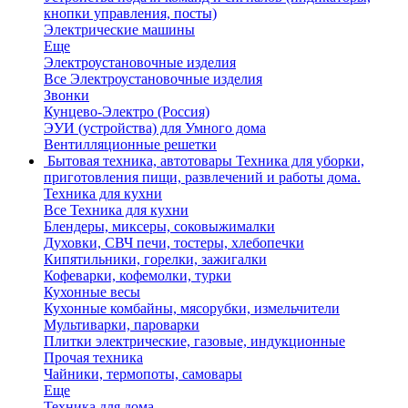
кнопки управления, посты)
Электрические машины
Еще
Электроустановочные изделия
Все Электроустановочные изделия
Звонки
Кунцево-Электро (Россия)
ЭУИ (устройства) для Умного дома
Вентилляционные решетки
Бытовая техника, автотовары
Техника для уборки,
приготовления пищи, развлечений и работы дома.
Техника для кухни
Все Техника для кухни
Блендеры, миксеры, соковыжималки
Духовки, СВЧ печи, тостеры, хлебопечки
Кипятильники, горелки, зажигалки
Кофеварки, кофемолки, турки
Кухонные весы
Кухонные комбайны, мясорубки, измельчители
Мультиварки, пароварки
Плитки электрические, газовые, индукционные
Прочая техника
Чайники, термопоты, самовары
Еще
Техника для дома