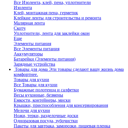
Все Изолента, клей, пена, уплотнители
Изолента
Клей, монтажная пена, герметик
Клейкие ленты для строительства и ремонта
Малярная лента
Скотч
Уплотнители, лента для заклейки окон
Еще
Элементы питания
Все Элементы питания
Аккумуляторы
Батарейки (Элементы питания)
Зарядные устройства
Товары для дома
Эти товары сделают вашу жизнь дома
комфортнее.
Товары для кухни
Все Товары для кухни
Бумажные полотенца и салфетки
Весы кухонные, безмены
Емкости, контейнеры, миски
Крышки, приспособления для консервирования
Мелочи для кухни
Ножи, терки, разделочные доски
Одноразовая посуда, зубочистки
Пакеты для завтрака, заморозки, пищевая пленка