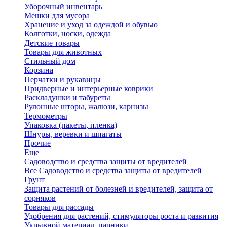
Уборочный инвентарь
Мешки для мусора
Хранение и уход за одеждой и обувью
Колготки, носки, одежда
Детские товары
Товары для животных
Стильный дом
Корзина
Перчатки и рукавицы
Придверные и интерьерные коврики
Раскладушки и табуреты
Рулонные шторы, жалюзи, карнизы
Термометры
Упаковка (пакеты, пленка)
Шнуры, веревки и шпагаты
Прочие
Еще
Садоводство и средства защиты от вредителей
Все Садоводство и средства защиты от вредителей
Грунт
Защита растений от болезней и вредителей, защита от
сорняков
Товары для рассады
Удобрения для растений, стимуляторы роста и развития
Укрывной материал, парники