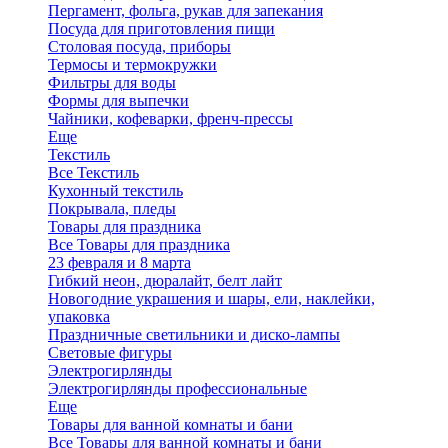
Пергамент, фольга, рукав для запекания
Посуда для приготовления пищи
Столовая посуда, приборы
Термосы и термокружки
Фильтры для воды
Формы для выпечки
Чайники, кофеварки, френч-прессы
Еще
Текстиль
Все Текстиль
Кухонный текстиль
Покрывала, пледы
Товары для праздника
Все Товары для праздника
23 февраля и 8 марта
Гибкий неон, дюралайт, белт лайт
Новогодние украшения и шары, ели, наклейки,
упаковка
Праздничные светильники и диско-лампы
Световые фигуры
Электрогирлянды
Электрогирлянды профессиональные
Еще
Товары для ванной комнаты и бани
Все Товары для ванной комнаты и бани