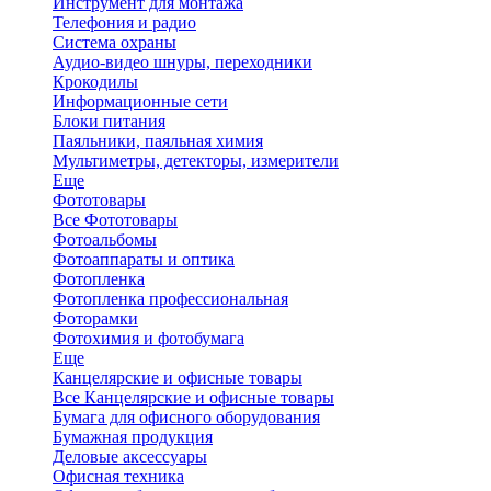
Инструмент для монтажа
Телефония и радио
Система охраны
Аудио-видео шнуры, переходники
Крокодилы
Информационные сети
Блоки питания
Паяльники, паяльная химия
Мультиметры, детекторы, измерители
Еще
Фототовары
Все Фототовары
Фотоальбомы
Фотоаппараты и оптика
Фотопленка
Фотопленка профессиональная
Фоторамки
Фотохимия и фотобумага
Еще
Канцелярские и офисные товары
Все Канцелярские и офисные товары
Бумага для офисного оборудования
Бумажная продукция
Деловые аксессуары
Офисная техника