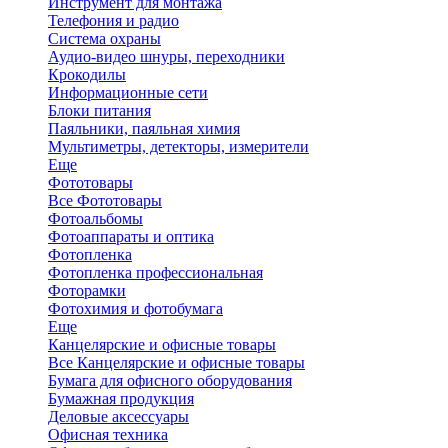
Инструмент для монтажа
Телефония и радио
Система охраны
Аудио-видео шнуры, переходники
Крокодилы
Информационные сети
Блоки питания
Паяльники, паяльная химия
Мультиметры, детекторы, измерители
Еще
Фототовары
Все Фототовары
Фотоальбомы
Фотоаппараты и оптика
Фотопленка
Фотопленка профессиональная
Фоторамки
Фотохимия и фотобумага
Еще
Канцелярские и офисные товары
Все Канцелярские и офисные товары
Бумага для офисного оборудования
Бумажная продукция
Деловые аксессуары
Офисная техника