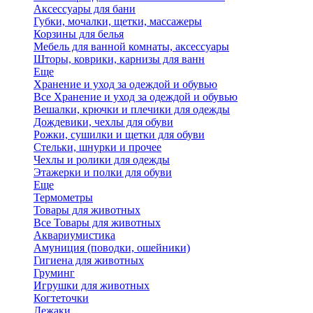
Аксессуары для бани
Губки, мочалки, щетки, массажеры
Корзины для белья
Мебель для ванной комнаты, аксессуары
Шторы, коврики, карнизы для ванн
Еще
Хранение и уход за одеждой и обувью
Все Хранение и уход за одеждой и обувью
Вешалки, крючки и плечики для одежды
Дождевики, чехлы для обуви
Рожки, сушилки и щетки для обуви
Стельки, шнурки и прочее
Чехлы и ролики для одежды
Этажерки и полки для обуви
Еще
Термометры
Товары для животных
Все Товары для животных
Аквариумистика
Амуниция (поводки, ошейники)
Гигиена для животных
Груминг
Игрушки для животных
Когтеточки
Лежаки