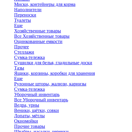
Миски, контейнеры для корма
Наполнители
Переноски
Туалеты
Еще
Хозяйственные товары
Все Хозяйственные товары
Оцинкованные емкости
Прочее
Стеллажи
Сумка-тележка
Сушилки для белья, гладильные доски
Тазы
Ящики, корзины, коробки для хранения
Еще
Рулонные шторы, жалюзи, карнизы
Сумка-тележка
Уборочный инвентарь
Все Уборочный инвентарь
Ведра, урны
Веники, щётки, совки
Лопаты, мётлы
Окномойки
Прочие товары
Швабры, насадки, черенки