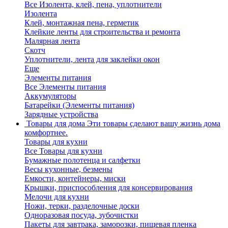
Все Изолента, клей, пена, уплотнители
Изолента
Клей, монтажная пена, герметик
Клейкие ленты для строительства и ремонта
Малярная лента
Скотч
Уплотнители, лента для заклейки окон
Еще
Элементы питания
Все Элементы питания
Аккумуляторы
Батарейки (Элементы питания)
Зарядные устройства
Товары для дома
Эти товары сделают вашу жизнь дома
комфортнее.
Товары для кухни
Все Товары для кухни
Бумажные полотенца и салфетки
Весы кухонные, безмены
Емкости, контейнеры, миски
Крышки, приспособления для консервирования
Мелочи для кухни
Ножи, терки, разделочные доски
Одноразовая посуда, зубочистки
Пакеты для завтрака, заморозки, пищевая пленка