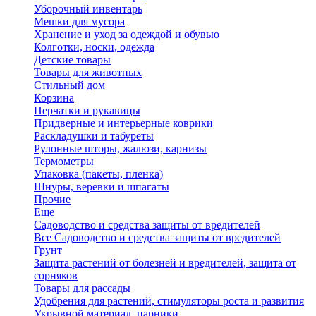
Уборочный инвентарь
Мешки для мусора
Хранение и уход за одеждой и обувью
Колготки, носки, одежда
Детские товары
Товары для животных
Стильный дом
Корзина
Перчатки и рукавицы
Придверные и интерьерные коврики
Раскладушки и табуреты
Рулонные шторы, жалюзи, карнизы
Термометры
Упаковка (пакеты, пленка)
Шнуры, веревки и шпагаты
Прочие
Еще
Садоводство и средства защиты от вредителей
Все Садоводство и средства защиты от вредителей
Грунт
Защита растений от болезней и вредителей, защита от
сорняков
Товары для рассады
Удобрения для растений, стимуляторы роста и развития
Укрывной материал, парники