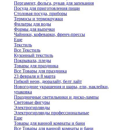
Пергамент, фольга, рукав для запекания
Посуда для приготовления пищи
Столовая посуда, приборы
Термосы и термокружки
Фильтры для воды
Формы для выпечки
Чайники, кофеварки, френч-прессы
Еще
Текстиль
Все Текстиль
Кухонный текстиль
Покрывала, пледы
Товары для праздника
Все Товары для праздника
23 февраля и 8 марта
Гибкий неон, дюралайт, белт лайт
Новогодние украшения и шары, ели, наклейки,
упаковка
Праздничные светильники и диско-лампы
Световые фигуры
Электрогирлянды
Электрогирлянды профессиональные
Еще
Товары для ванной комнаты и бани
Все Товары для ванной комнаты и бани