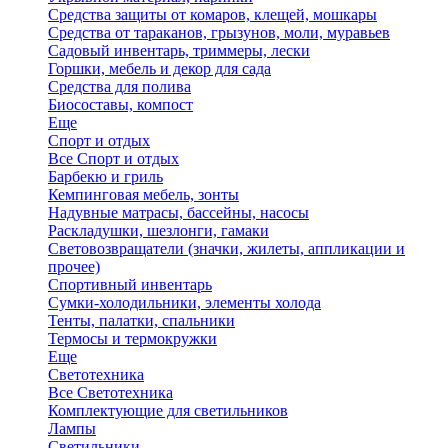
Средства защиты от комаров, клещей, мошкары
Средства от тараканов, грызунов, моли, муравьев
Садовый инвентарь, триммеры, лески
Горшки, мебель и декор для сада
Средства для полива
Биосоставы, компост
Еще
Спорт и отдых
Все Спорт и отдых
Барбекю и гриль
Кемпинговая мебель, зонты
Надувные матрасы, бассейны, насосы
Раскладушки, шезлонги, гамаки
Световозвращатели (значки, жилеты, аппликации и
прочее)
Спортивный инвентарь
Сумки-холодильники, элементы холода
Тенты, палатки, спальники
Термосы и термокружки
Еще
Светотехника
Все Светотехника
Комплектующие для светильников
Лампы
Светильники