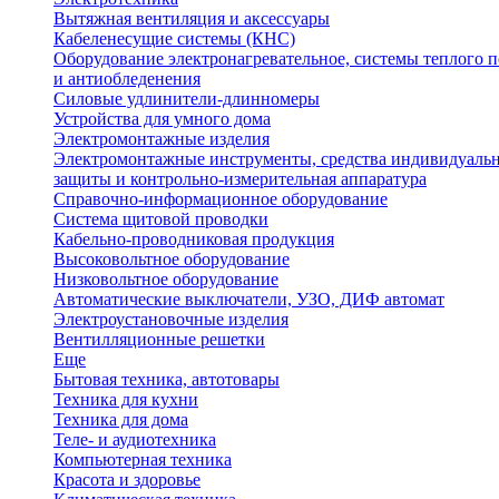
Вытяжная вентиляция и аксессуары
Кабеленесущие системы (КНС)
Оборудование электронагревательное, системы теплого п
и антиобледенения
Силовые удлинители-длинномеры
Устройства для умного дома
Электромонтажные изделия
Электромонтажные инструменты, средства индивидуаль
защиты и контрольно-измерительная аппаратура
Справочно-информационное оборудование
Система щитовой проводки
Кабельно-проводниковая продукция
Высоковольтное оборудование
Низковольтное оборудование
Автоматические выключатели, УЗО, ДИФ автомат
Электроустановочные изделия
Вентилляционные решетки
Еще
Бытовая техника, автотовары
Техника для кухни
Техника для дома
Теле- и аудиотехника
Компьютерная техника
Красота и здоровье