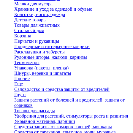
Мешки для мусора
Хранение и уход за одеждой и обувью
Колготки, носки, одежда
Детские товары
Товары для животных
Стильный дом
Корзина
Перчатки и рукавицы
Придверные и интерьерные коврики
Раскладушки и табуреты
Рулонные шторы, жалюзи, карнизы
Термометры
Упаковка (пакеты, пленка)
Шнуры, веревки и шпагаты
Прочие
Еще
Садоводство и средства защиты от вредителей
Грунт
Защита растений от болезней и вредителей, защита от
сорняков
Товары для рассады
Удобрения для растений, стимуляторы роста и развития
Укрывной материал, парники
Средства защиты от комаров, клещей, мошкары
Средства от тараканов, грызунов, моли, муравьев