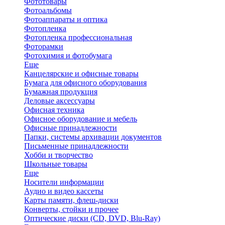
Фототовары
Фотоальбомы
Фотоаппараты и оптика
Фотопленка
Фотопленка профессиональная
Фоторамки
Фотохимия и фотобумага
Еще
Канцелярские и офисные товары
Бумага для офисного оборудования
Бумажная продукция
Деловые аксессуары
Офисная техника
Офисное оборудование и мебель
Офисные принадлежности
Папки, системы архивации документов
Письменные принадлежности
Хобби и творчество
Школьные товары
Еще
Носители информации
Аудио и видео кассеты
Карты памяти, флеш-диски
Конверты, стойки и прочее
Оптические диски (CD, DVD, Blu-Ray)