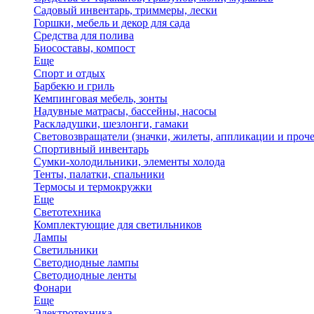
Садовый инвентарь, триммеры, лески
Горшки, мебель и декор для сада
Средства для полива
Биосоставы, компост
Еще
Спорт и отдых
Барбекю и гриль
Кемпинговая мебель, зонты
Надувные матрасы, бассейны, насосы
Раскладушки, шезлонги, гамаки
Световозвращатели (значки, жилеты, аппликации и проче
Спортивный инвентарь
Сумки-холодильники, элементы холода
Тенты, палатки, спальники
Термосы и термокружки
Еще
Светотехника
Комплектующие для светильников
Лампы
Светильники
Светодиодные лампы
Светодиодные ленты
Фонари
Еще
Электротехника