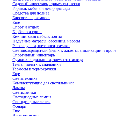
Садовый инвентарь, триммеры, лески
Горшки, мебель и декор для сада
Средства для полива
Биосоставы, компост
Еще
Спорт и отдых
Барбекю и гриль
Кемпинговая мебель, зонты
Надувные матрасы, бассейны, насосы
Раскладушки, шезлонги, гамаки
Световозвращатели (значки, жилеты, аппликации и проче
Спортивный инвентарь
Сумки-холодильники, элементы холода
Тенты, палатки, спальники
Термосы и термокружки
Еще
Светотехника
Комплектующие для светильников
Лампы
Светильники
Светодиодные лампы
Светодиодные ленты
Фонари
Еще
Электротехника