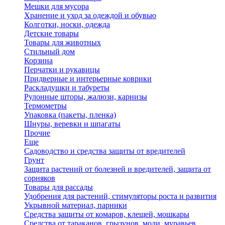
Мешки для мусора
Хранение и уход за одеждой и обувью
Колготки, носки, одежда
Детские товары
Товары для животных
Стильный дом
Корзина
Перчатки и рукавицы
Придверные и интерьерные коврики
Раскладушки и табуреты
Рулонные шторы, жалюзи, карнизы
Термометры
Упаковка (пакеты, пленка)
Шнуры, веревки и шпагаты
Прочие
Еще
Садоводство и средства защиты от вредителей
Грунт
Защита растений от болезней и вредителей, защита от
сорняков
Товары для рассады
Удобрения для растений, стимуляторы роста и развития
Укрывной материал, парники
Средства защиты от комаров, клещей, мошкары
Средства от тараканов, грызунов, моли, муравьев