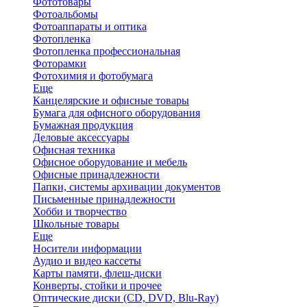
Фототовары
Фотоальбомы
Фотоаппараты и оптика
Фотопленка
Фотопленка профессиональная
Фоторамки
Фотохимия и фотобумага
Еще
Канцелярские и офисные товары
Бумага для офисного оборудования
Бумажная продукция
Деловые аксессуары
Офисная техника
Офисное оборудование и мебель
Офисные принадлежности
Папки, системы архивации документов
Письменные принадлежности
Хобби и творчество
Школьные товары
Еще
Носители информации
Аудио и видео кассеты
Карты памяти, флеш-диски
Конверты, стойки и прочее
Оптические диски (CD, DVD, Blu-Ray)