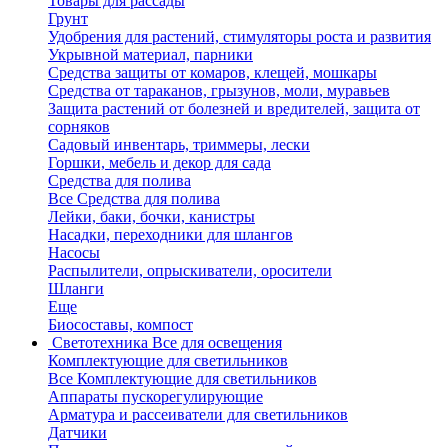
Товары для рассады
Грунт
Удобрения для растений, стимуляторы роста и развития
Укрывной материал, парники
Средства защиты от комаров, клещей, мошкары
Средства от тараканов, грызунов, моли, муравьев
Защита растений от болезней и вредителей, защита от
сорняков
Садовый инвентарь, триммеры, лески
Горшки, мебель и декор для сада
Средства для полива
Все Средства для полива
Лейки, баки, бочки, канистры
Насадки, переходники для шлангов
Насосы
Распылители, опрыскиватели, оросители
Шланги
Еще
Биосоставы, компост
Светотехника
Все для освещения
Комплектующие для светильников
Все Комплектующие для светильников
Аппараты пускорегулирующие
Арматура и рассеиватели для светильников
Датчики