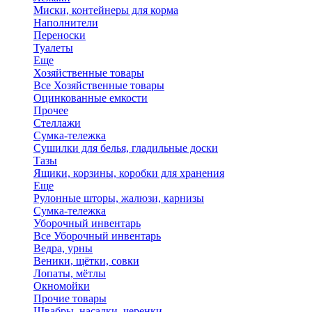
Миски, контейнеры для корма
Наполнители
Переноски
Туалеты
Еще
Хозяйственные товары
Все Хозяйственные товары
Оцинкованные емкости
Прочее
Стеллажи
Сумка-тележка
Сушилки для белья, гладильные доски
Тазы
Ящики, корзины, коробки для хранения
Еще
Рулонные шторы, жалюзи, карнизы
Сумка-тележка
Уборочный инвентарь
Все Уборочный инвентарь
Ведра, урны
Веники, щётки, совки
Лопаты, мётлы
Окномойки
Прочие товары
Швабры, насадки, черенки