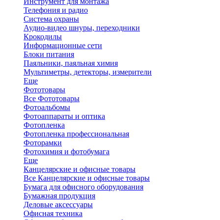
Инструмент для монтажа
Телефония и радио
Система охраны
Аудио-видео шнуры, переходники
Крокодилы
Информационные сети
Блоки питания
Паяльники, паяльная химия
Мультиметры, детекторы, измерители
Еще
Фототовары
Все Фототовары
Фотоальбомы
Фотоаппараты и оптика
Фотопленка
Фотопленка профессиональная
Фоторамки
Фотохимия и фотобумага
Еще
Канцелярские и офисные товары
Все Канцелярские и офисные товары
Бумага для офисного оборудования
Бумажная продукция
Деловые аксессуары
Офисная техника