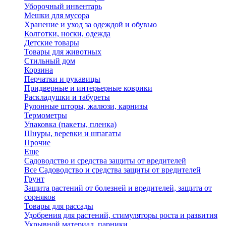
Уборочный инвентарь
Мешки для мусора
Хранение и уход за одеждой и обувью
Колготки, носки, одежда
Детские товары
Товары для животных
Стильный дом
Корзина
Перчатки и рукавицы
Придверные и интерьерные коврики
Раскладушки и табуреты
Рулонные шторы, жалюзи, карнизы
Термометры
Упаковка (пакеты, пленка)
Шнуры, веревки и шпагаты
Прочие
Еще
Садоводство и средства защиты от вредителей
Все Садоводство и средства защиты от вредителей
Грунт
Защита растений от болезней и вредителей, защита от
сорняков
Товары для рассады
Удобрения для растений, стимуляторы роста и развития
Укрывной материал, парники