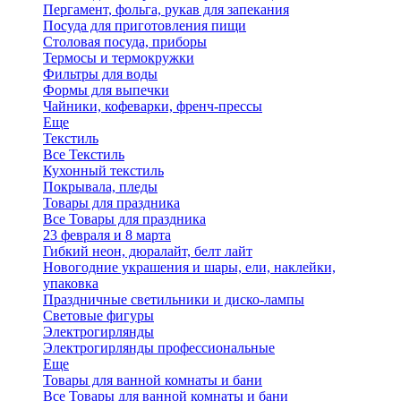
Пергамент, фольга, рукав для запекания
Посуда для приготовления пищи
Столовая посуда, приборы
Термосы и термокружки
Фильтры для воды
Формы для выпечки
Чайники, кофеварки, френч-прессы
Еще
Текстиль
Все Текстиль
Кухонный текстиль
Покрывала, пледы
Товары для праздника
Все Товары для праздника
23 февраля и 8 марта
Гибкий неон, дюралайт, белт лайт
Новогодние украшения и шары, ели, наклейки,
упаковка
Праздничные светильники и диско-лампы
Световые фигуры
Электрогирлянды
Электрогирлянды профессиональные
Еще
Товары для ванной комнаты и бани
Все Товары для ванной комнаты и бани