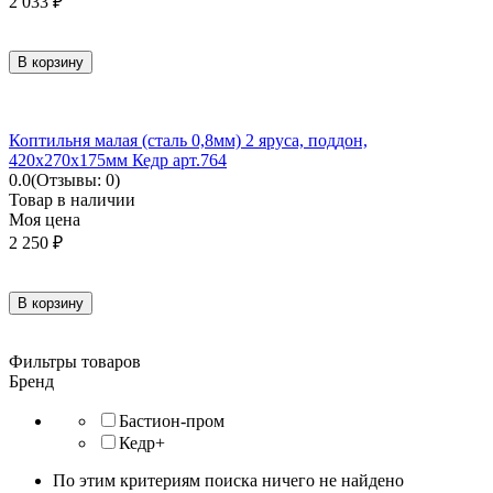
2 033
₽
В корзину
Коптильня малая (сталь 0,8мм) 2 яруса, поддон,
420х270х175мм Кедр арт.764
0.0
(Отзывы: 0)
Товар в наличии
Моя цена
2 250
₽
В корзину
Фильтры товаров
Бренд
Бастион-пром
Кедр+
По этим критериям поиска ничего не найдено