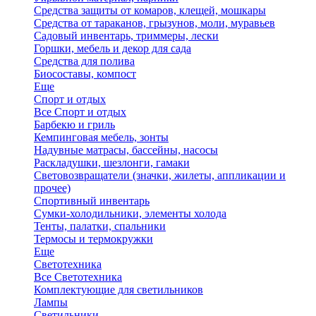
Средства защиты от комаров, клещей, мошкары
Средства от тараканов, грызунов, моли, муравьев
Садовый инвентарь, триммеры, лески
Горшки, мебель и декор для сада
Средства для полива
Биосоставы, компост
Еще
Спорт и отдых
Все Спорт и отдых
Барбекю и гриль
Кемпинговая мебель, зонты
Надувные матрасы, бассейны, насосы
Раскладушки, шезлонги, гамаки
Световозвращатели (значки, жилеты, аппликации и
прочее)
Спортивный инвентарь
Сумки-холодильники, элементы холода
Тенты, палатки, спальники
Термосы и термокружки
Еще
Светотехника
Все Светотехника
Комплектующие для светильников
Лампы
Светильники