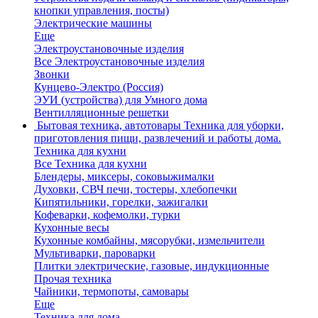
кнопки управления, посты)
Электрические машины
Еще
Электроустановочные изделия
Все Электроустановочные изделия
Звонки
Кунцево-Электро (Россия)
ЭУИ (устройства) для Умного дома
Вентилляционные решетки
Бытовая техника, автотовары
Техника для уборки,
приготовления пищи, развлечений и работы дома.
Техника для кухни
Все Техника для кухни
Блендеры, миксеры, соковыжималки
Духовки, СВЧ печи, тостеры, хлебопечки
Кипятильники, горелки, зажигалки
Кофеварки, кофемолки, турки
Кухонные весы
Кухонные комбайны, мясорубки, измельчители
Мультиварки, пароварки
Плитки электрические, газовые, индукционные
Прочая техника
Чайники, термопоты, самовары
Еще
Техника для дома