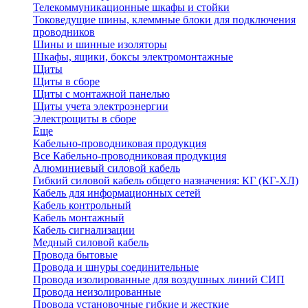
Телекоммуникационные шкафы и стойки
Токоведущие шины, клеммные блоки для подключения
проводников
Шины и шинные изоляторы
Шкафы, ящики, боксы электромонтажные
Щиты
Щиты в сборе
Щиты с монтажной панелью
Щиты учета электроэнергии
Электрощиты в сборе
Еще
Кабельно-проводниковая продукция
Все Кабельно-проводниковая продукция
Алюминиевый силовой кабель
Гибкий силовой кабель общего назначения: КГ (КГ-ХЛ)
Кабель для информационных сетей
Кабель контрольный
Кабель монтажный
Кабель сигнализации
Медный силовой кабель
Провода бытовые
Провода и шнуры соединительные
Провода изолированные для воздушных линий СИП
Провода неизолированные
Провода установочные гибкие и жесткие