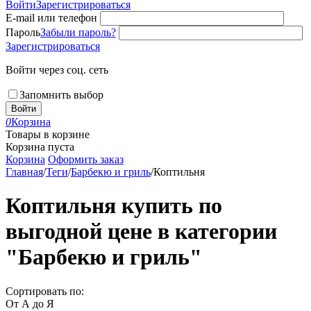
Войти
Зарегистрироваться
E-mail или телефон
Пароль
Забыли пароль?
Зарегистрироваться
Войти через соц. сеть
Запомнить выбор
Войти
0
Корзина
Товары в корзине
Корзина пуста
Корзина
Оформить заказ
Главная
/
Теги
/
Барбекю и гриль
/
Коптильня
Коптильня купить по
выгодной цене в категории
"Барбекю и гриль"
Сортировать по:
От А до Я