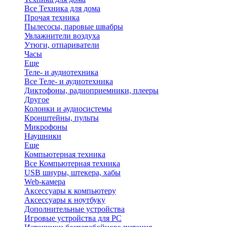
Все Техника для дома
Прочая техника
Пылесосы, паровые швабры
Увлажнители воздуха
Утюги, отпариватели
Часы
Еще
Теле- и аудиотехника
Все Теле- и аудиотехника
Диктофоны, радиоприемники, плееры
Другое
Колонки и аудиосистемы
Кронштейны, пульты
Микрофоны
Наушники
Еще
Компьютерная техника
Все Компьютерная техника
USB шнуры, штекера, хабы
Web-камера
Аксессуары к компьютеру
Аксессуары к ноутбуку
Дополнительные устройства
Игровые устройства для PC