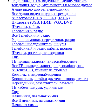
Радиотовары
ТВ, видеонаблюдение, монтаж,
телефония, радио, мультиметры и многое другое
Аудио-видео шнуры, переходники
Все Аудио-видео шнуры, переходники
Аналоговые (RCA, SCART, JACK)
Цифровые (USB, HDMI, VGA, DVI)
Штекеры, кабель
Телефония и радио
Все Телефония и радио
Радиоприемники, передатчики, рации
Телефонные удлинители, шнуры
Телефонный и радио кабель, провод
Штекера, розетки, переходники
Еще
ТВ принадлежности, видеонаблюдение
Все ТВ принадлежности, видеонаблюдение
Антенны ТВ, усилители, тюнеры
Комплекты видеонаблюдения
Кронштейны, стойки для телевизоров, пульты
Переходники, разветвители, разъемы
ТВ кабель, шнуры, удлинители
Еще
Паяльники, паяльная химия
Все Паяльники, паяльная химия
Паяльная химия