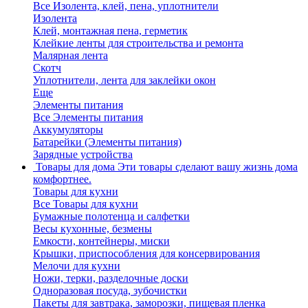
Все Изолента, клей, пена, уплотнители
Изолента
Клей, монтажная пена, герметик
Клейкие ленты для строительства и ремонта
Малярная лента
Скотч
Уплотнители, лента для заклейки окон
Еще
Элементы питания
Все Элементы питания
Аккумуляторы
Батарейки (Элементы питания)
Зарядные устройства
Товары для дома
Эти товары сделают вашу жизнь дома
комфортнее.
Товары для кухни
Все Товары для кухни
Бумажные полотенца и салфетки
Весы кухонные, безмены
Емкости, контейнеры, миски
Крышки, приспособления для консервирования
Мелочи для кухни
Ножи, терки, разделочные доски
Одноразовая посуда, зубочистки
Пакеты для завтрака, заморозки, пищевая пленка