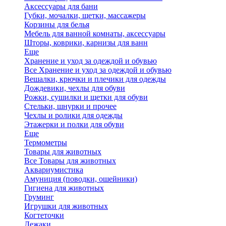
Аксессуары для бани
Губки, мочалки, щетки, массажеры
Корзины для белья
Мебель для ванной комнаты, аксессуары
Шторы, коврики, карнизы для ванн
Еще
Хранение и уход за одеждой и обувью
Все Хранение и уход за одеждой и обувью
Вешалки, крючки и плечики для одежды
Дождевики, чехлы для обуви
Рожки, сушилки и щетки для обуви
Стельки, шнурки и прочее
Чехлы и ролики для одежды
Этажерки и полки для обуви
Еще
Термометры
Товары для животных
Все Товары для животных
Аквариумистика
Амуниция (поводки, ошейники)
Гигиена для животных
Груминг
Игрушки для животных
Когтеточки
Лежаки