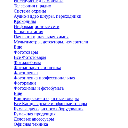
Инструмент для монтажа
Телефония и радио
Система охраны
Аудио-видео шнуры, переходники
Крокодилы
Информационные сети
Блоки питания
Паяльники, паяльная химия
Мультиметры, детекторы, измерители
Еще
Фототовары
Все Фототовары
Фотоальбомы
Фотоаппараты и оптика
Фотопленка
Фотопленка профессиональная
Фоторамки
Фотохимия и фотобумага
Еще
Канцелярские и офисные товары
Все Канцелярские и офисные товары
Бумага для офисного оборудования
Бумажная продукция
Деловые аксессуары
Офисная техника