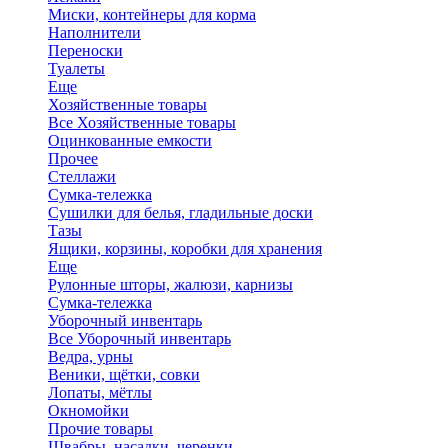
Миски, контейнеры для корма
Наполнители
Переноски
Туалеты
Еще
Хозяйственные товары
Все Хозяйственные товары
Оцинкованные емкости
Прочее
Стеллажи
Сумка-тележка
Сушилки для белья, гладильные доски
Тазы
Ящики, корзины, коробки для хранения
Еще
Рулонные шторы, жалюзи, карнизы
Сумка-тележка
Уборочный инвентарь
Все Уборочный инвентарь
Ведра, урны
Веники, щётки, совки
Лопаты, мётлы
Окномойки
Прочие товары
Швабры, насадки, черенки