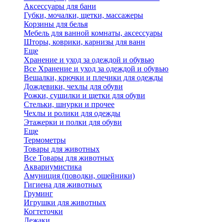
Аксессуары для бани
Губки, мочалки, щетки, массажеры
Корзины для белья
Мебель для ванной комнаты, аксессуары
Шторы, коврики, карнизы для ванн
Еще
Хранение и уход за одеждой и обувью
Все Хранение и уход за одеждой и обувью
Вешалки, крючки и плечики для одежды
Дождевики, чехлы для обуви
Рожки, сушилки и щетки для обуви
Стельки, шнурки и прочее
Чехлы и ролики для одежды
Этажерки и полки для обуви
Еще
Термометры
Товары для животных
Все Товары для животных
Аквариумистика
Амуниция (поводки, ошейники)
Гигиена для животных
Груминг
Игрушки для животных
Когтеточки
Лежаки