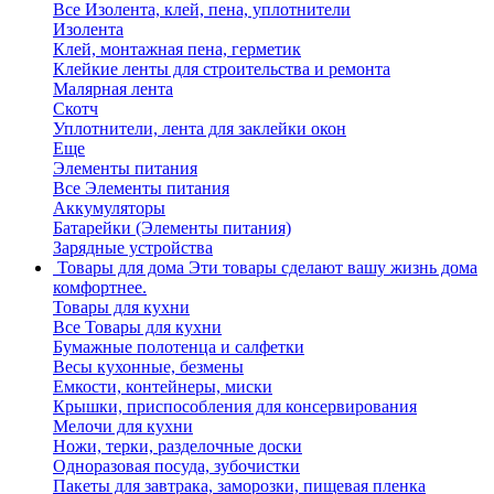
Все Изолента, клей, пена, уплотнители
Изолента
Клей, монтажная пена, герметик
Клейкие ленты для строительства и ремонта
Малярная лента
Скотч
Уплотнители, лента для заклейки окон
Еще
Элементы питания
Все Элементы питания
Аккумуляторы
Батарейки (Элементы питания)
Зарядные устройства
Товары для дома
Эти товары сделают вашу жизнь дома
комфортнее.
Товары для кухни
Все Товары для кухни
Бумажные полотенца и салфетки
Весы кухонные, безмены
Емкости, контейнеры, миски
Крышки, приспособления для консервирования
Мелочи для кухни
Ножи, терки, разделочные доски
Одноразовая посуда, зубочистки
Пакеты для завтрака, заморозки, пищевая пленка