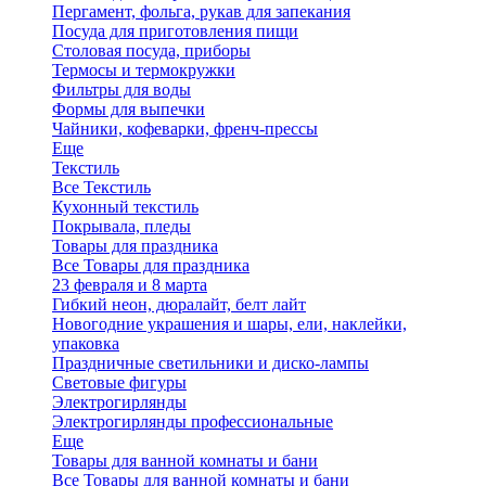
Пергамент, фольга, рукав для запекания
Посуда для приготовления пищи
Столовая посуда, приборы
Термосы и термокружки
Фильтры для воды
Формы для выпечки
Чайники, кофеварки, френч-прессы
Еще
Текстиль
Все Текстиль
Кухонный текстиль
Покрывала, пледы
Товары для праздника
Все Товары для праздника
23 февраля и 8 марта
Гибкий неон, дюралайт, белт лайт
Новогодние украшения и шары, ели, наклейки,
упаковка
Праздничные светильники и диско-лампы
Световые фигуры
Электрогирлянды
Электрогирлянды профессиональные
Еще
Товары для ванной комнаты и бани
Все Товары для ванной комнаты и бани