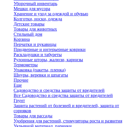
Уборочный инвентарь
Мешки для мусора
Хранение и уход за одеждой и обувью
Колготки, носки, одежда
Детские товары
Товары для животных
Стильный дом
Корзина
Перчатки и рукавицы
Придверные и интерьерные коврики
Раскладушки и табуреты
Рулонные шторы, жалюзи, карнизы
Термометры
Упаковка (пакеты, пленка)
Шнуры, веревки и шпагаты
Прочие
Еще
Садоводство и средства защиты от вредителей
Все Садоводство и средства защиты от вредителей
Грунт
Защита растений от болезней и вредителей, защита от
сорняков
Товары для рассады
Удобрения для растений, стимуляторы роста и развития
Укрывной материал, парники