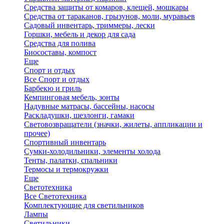
Средства защиты от комаров, клещей, мошкары
Средства от тараканов, грызунов, моли, муравьев
Садовый инвентарь, триммеры, лески
Горшки, мебель и декор для сада
Средства для полива
Биосоставы, компост
Еще
Спорт и отдых
Все Спорт и отдых
Барбекю и гриль
Кемпинговая мебель, зонты
Надувные матрасы, бассейны, насосы
Раскладушки, шезлонги, гамаки
Световозвращатели (значки, жилеты, аппликации и
прочее)
Спортивный инвентарь
Сумки-холодильники, элементы холода
Тенты, палатки, спальники
Термосы и термокружки
Еще
Светотехника
Все Светотехника
Комплектующие для светильников
Лампы
Светильники