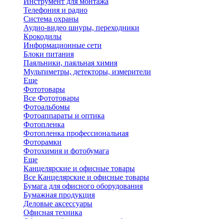
Инструмент для монтажа
Телефония и радио
Система охраны
Аудио-видео шнуры, переходники
Крокодилы
Информационные сети
Блоки питания
Паяльники, паяльная химия
Мультиметры, детекторы, измерители
Еще
Фототовары
Все Фототовары
Фотоальбомы
Фотоаппараты и оптика
Фотопленка
Фотопленка профессиональная
Фоторамки
Фотохимия и фотобумага
Еще
Канцелярские и офисные товары
Все Канцелярские и офисные товары
Бумага для офисного оборудования
Бумажная продукция
Деловые аксессуары
Офисная техника