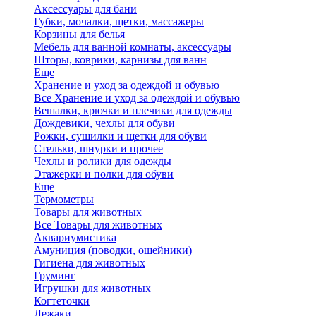
Аксессуары для бани
Губки, мочалки, щетки, массажеры
Корзины для белья
Мебель для ванной комнаты, аксессуары
Шторы, коврики, карнизы для ванн
Еще
Хранение и уход за одеждой и обувью
Все Хранение и уход за одеждой и обувью
Вешалки, крючки и плечики для одежды
Дождевики, чехлы для обуви
Рожки, сушилки и щетки для обуви
Стельки, шнурки и прочее
Чехлы и ролики для одежды
Этажерки и полки для обуви
Еще
Термометры
Товары для животных
Все Товары для животных
Аквариумистика
Амуниция (поводки, ошейники)
Гигиена для животных
Груминг
Игрушки для животных
Когтеточки
Лежаки