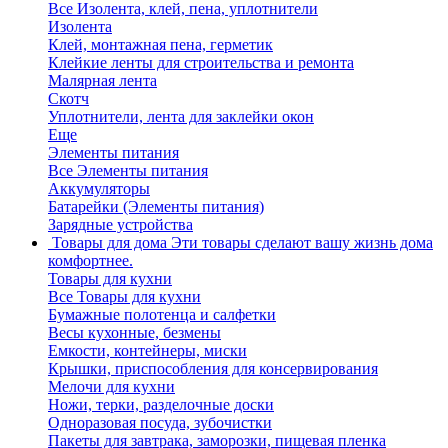
Все Изолента, клей, пена, уплотнители
Изолента
Клей, монтажная пена, герметик
Клейкие ленты для строительства и ремонта
Малярная лента
Скотч
Уплотнители, лента для заклейки окон
Еще
Элементы питания
Все Элементы питания
Аккумуляторы
Батарейки (Элементы питания)
Зарядные устройства
Товары для дома
Эти товары сделают вашу жизнь дома
комфортнее.
Товары для кухни
Все Товары для кухни
Бумажные полотенца и салфетки
Весы кухонные, безмены
Емкости, контейнеры, миски
Крышки, приспособления для консервирования
Мелочи для кухни
Ножи, терки, разделочные доски
Одноразовая посуда, зубочистки
Пакеты для завтрака, заморозки, пищевая пленка