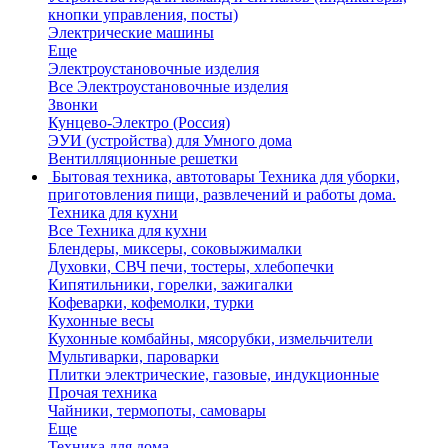
кнопки управления, посты)
Электрические машины
Еще
Электроустановочные изделия
Все Электроустановочные изделия
Звонки
Кунцево-Электро (Россия)
ЭУИ (устройства) для Умного дома
Вентилляционные решетки
Бытовая техника, автотовары
Техника для уборки,
приготовления пищи, развлечений и работы дома.
Техника для кухни
Все Техника для кухни
Блендеры, миксеры, соковыжималки
Духовки, СВЧ печи, тостеры, хлебопечки
Кипятильники, горелки, зажигалки
Кофеварки, кофемолки, турки
Кухонные весы
Кухонные комбайны, мясорубки, измельчители
Мультиварки, пароварки
Плитки электрические, газовые, индукционные
Прочая техника
Чайники, термопоты, самовары
Еще
Техника для дома