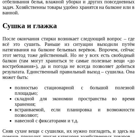
отбеливания белья, влажной уборки и других повседневных
задач. Хозяйственны товары удобно хранятся на балконе или в
ванной.
Сушка и глажка
После окончания стирки возникает следующий вопрос – где
всё это сушить. Раньше из ситуации выходили путём
натягивания на балконе бельевых верёвок. Впрочем, сейчас
этот метод тоже действенный. Но не у всех есть свободный
балкон (там могут храниться те самые полезные вещи «до
востребования»), да и погода не всегда позволяет добиться
результата. Единственный правильный выход – сушилка. Она
может быть:
полностью стационарной с большой полезной
площадью;
складной для экономии пространства во время
хранения;
встраиваемой, если планировка и возможности
позволяют;
навесной с фиксаторами и т.д.
Сняв сухие вещи с сушилки, их нужно погладить, и здесь на
помощь приходит другая категория хозяйственных товаров –