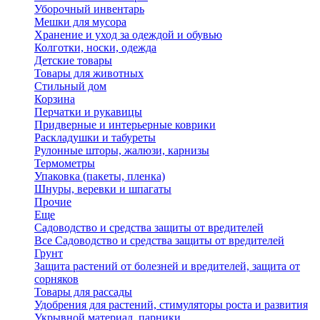
Уборочный инвентарь
Мешки для мусора
Хранение и уход за одеждой и обувью
Колготки, носки, одежда
Детские товары
Товары для животных
Стильный дом
Корзина
Перчатки и рукавицы
Придверные и интерьерные коврики
Раскладушки и табуреты
Рулонные шторы, жалюзи, карнизы
Термометры
Упаковка (пакеты, пленка)
Шнуры, веревки и шпагаты
Прочие
Еще
Садоводство и средства защиты от вредителей
Все Садоводство и средства защиты от вредителей
Грунт
Защита растений от болезней и вредителей, защита от
сорняков
Товары для рассады
Удобрения для растений, стимуляторы роста и развития
Укрывной материал, парники