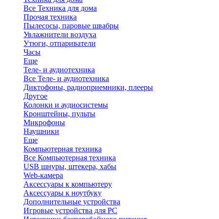
Все Техника для дома
Прочая техника
Пылесосы, паровые швабры
Увлажнители воздуха
Утюги, отпариватели
Часы
Еще
Теле- и аудиотехника
Все Теле- и аудиотехника
Диктофоны, радиоприемники, плееры
Другое
Колонки и аудиосистемы
Кронштейны, пульты
Микрофоны
Наушники
Еще
Компьютерная техника
Все Компьютерная техника
USB шнуры, штекера, хабы
Web-камера
Аксессуары к компьютеру
Аксессуары к ноутбуку
Дополнительные устройства
Игровые устройства для PC