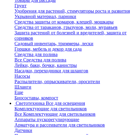
Товары для рассады
Грунт
Удобрения для растений, стимуляторы роста и развития
Укрывной материал, парники
Средства защиты от комаров, клещей, мошкары
Средства от тараканов, грызунов, моли, муравьев
Защита растений от болезней и вредителей, защита от
сорняков
Садовый инвентарь, триммеры, лески
Горшки, мебель и декор для сада
Средства для полива
Все Средства для полива
Лейки, баки, бочки, канистры
Насадки, переходники для шлангов
Насосы
Распылители, опрыскиватели, оросители
Шланги
Еще
Биосоставы, компост
Светотехника
Все для освещения
Комплектующие для светильников
Все Комплектующие для светильников
Аппараты пускорегулирующие
Арматура и рассеиватели для светильников
Датчики