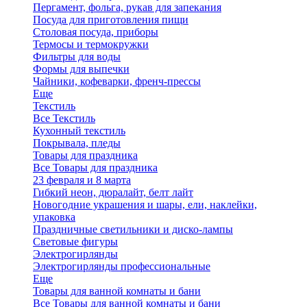
Пергамент, фольга, рукав для запекания
Посуда для приготовления пищи
Столовая посуда, приборы
Термосы и термокружки
Фильтры для воды
Формы для выпечки
Чайники, кофеварки, френч-прессы
Еще
Текстиль
Все Текстиль
Кухонный текстиль
Покрывала, пледы
Товары для праздника
Все Товары для праздника
23 февраля и 8 марта
Гибкий неон, дюралайт, белт лайт
Новогодние украшения и шары, ели, наклейки,
упаковка
Праздничные светильники и диско-лампы
Световые фигуры
Электрогирлянды
Электрогирлянды профессиональные
Еще
Товары для ванной комнаты и бани
Все Товары для ванной комнаты и бани