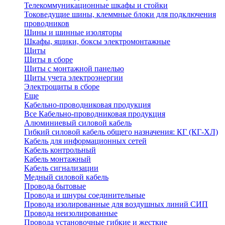
Телекоммуникационные шкафы и стойки
Токоведущие шины, клеммные блоки для подключения
проводников
Шины и шинные изоляторы
Шкафы, ящики, боксы электромонтажные
Щиты
Щиты в сборе
Щиты с монтажной панелью
Щиты учета электроэнергии
Электрощиты в сборе
Еще
Кабельно-проводниковая продукция
Все Кабельно-проводниковая продукция
Алюминиевый силовой кабель
Гибкий силовой кабель общего назначения: КГ (КГ-ХЛ)
Кабель для информационных сетей
Кабель контрольный
Кабель монтажный
Кабель сигнализации
Медный силовой кабель
Провода бытовые
Провода и шнуры соединительные
Провода изолированные для воздушных линий СИП
Провода неизолированные
Провода установочные гибкие и жесткие