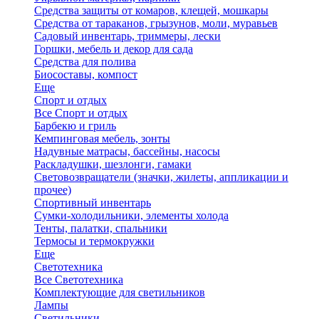
Средства защиты от комаров, клещей, мошкары
Средства от тараканов, грызунов, моли, муравьев
Садовый инвентарь, триммеры, лески
Горшки, мебель и декор для сада
Средства для полива
Биосоставы, компост
Еще
Спорт и отдых
Все Спорт и отдых
Барбекю и гриль
Кемпинговая мебель, зонты
Надувные матрасы, бассейны, насосы
Раскладушки, шезлонги, гамаки
Световозвращатели (значки, жилеты, аппликации и
прочее)
Спортивный инвентарь
Сумки-холодильники, элементы холода
Тенты, палатки, спальники
Термосы и термокружки
Еще
Светотехника
Все Светотехника
Комплектующие для светильников
Лампы
Светильники