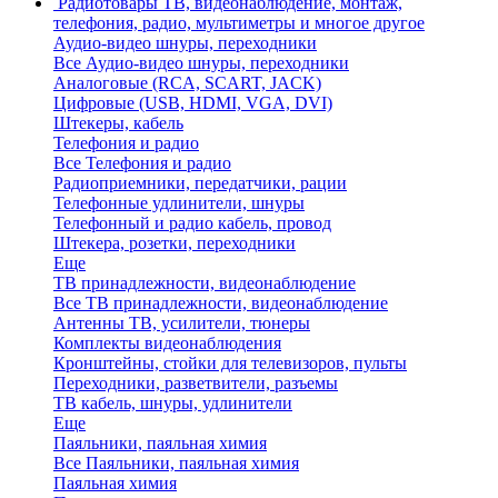
Радиотовары
ТВ, видеонаблюдение, монтаж,
телефония, радио, мультиметры и многое другое
Аудио-видео шнуры, переходники
Все Аудио-видео шнуры, переходники
Аналоговые (RCA, SCART, JACK)
Цифровые (USB, HDMI, VGA, DVI)
Штекеры, кабель
Телефония и радио
Все Телефония и радио
Радиоприемники, передатчики, рации
Телефонные удлинители, шнуры
Телефонный и радио кабель, провод
Штекера, розетки, переходники
Еще
ТВ принадлежности, видеонаблюдение
Все ТВ принадлежности, видеонаблюдение
Антенны ТВ, усилители, тюнеры
Комплекты видеонаблюдения
Кронштейны, стойки для телевизоров, пульты
Переходники, разветвители, разъемы
ТВ кабель, шнуры, удлинители
Еще
Паяльники, паяльная химия
Все Паяльники, паяльная химия
Паяльная химия