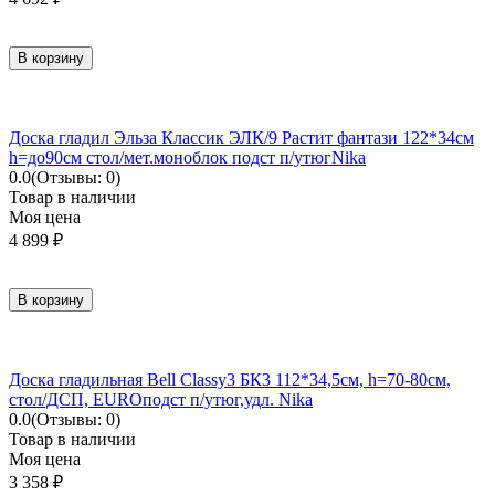
В корзину
Доска гладил Эльза Классик ЭЛК/9 Растит фантази 122*34см
h=до90см стол/мет.моноблок подст п/утюгNika
0.0
(Отзывы: 0)
Товар в наличии
Моя цена
4 899
₽
В корзину
Доска гладильная Bell Classy3 БК3 112*34,5см, h=70-80см,
стол/ДСП, EUROподст п/утюг,удл. Nika
0.0
(Отзывы: 0)
Товар в наличии
Моя цена
3 358
₽