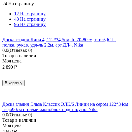
24 На страницу
12 На страницу
48 На страницу
96 На страницу
Доска гладил Лина 4, 112*34,5см, h=70-80см, стол/ДСП,
полка, рукав, удл-ль 2,2м, арт.ДЛ4, Nika
0.0
(Отзывы: 0)
Товар в наличии
Моя цена
2 890
₽
В корзину
Доска гладил Эльза Классик ЭЛК/6 Линии на сером 122*34см
h=до90см стол/мет.моноблок подст п/утюгNika
0.0
(Отзывы: 0)
Товар в наличии
Моя цена
4 692
₽