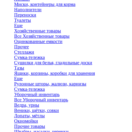
Миски, контейнеры для корма
Наполнители
Переноски
Туалеты
Еще
Хозяйственные товары
Все Хозяйственные товары
Оцинкованные емкости
Прочее
Стеллажи
Сумка-тележка
Сушилки для белья, гладильные доски
Тазы
Ящики, корзины, коробки для хранения
Еще
Рулонные шторы, жалюзи, карнизы
Сумка-тележка
Уборочный инвентарь
Все Уборочный инвентарь
Ведра, урны
Веники, щётки, совки
Лопаты, мётлы
Окномойки
Прочие товары
Швабры, насадки, черенки