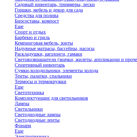
Садовый инвентарь, триммеры, лески
Горшки, мебель и декор для сада
Средства для полива
Биосоставы, компост
Еще
Спорт и отдых
Барбекю и гриль
Кемпинговая мебель, зонты
Надувные матрасы, бассейны, насосы
Раскладушки, шезлонги, гамаки
Световозвращатели (значки, жилеты, аппликации и проче
Спортивный инвентарь
Сумки-холодильники, элементы холода
Тенты, палатки, спальники
Термосы и термокружки
Еще
Светотехника
Комплектующие для светильников
Лампы
Светильники
Светодиодные лампы
Светодиодные ленты
Фонари
Еще
Электротехника