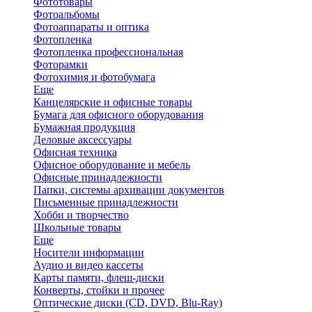
Фототовары
Фотоальбомы
Фотоаппараты и оптика
Фотопленка
Фотопленка профессиональная
Фоторамки
Фотохимия и фотобумага
Еще
Канцелярские и офисные товары
Бумага для офисного оборудования
Бумажная продукция
Деловые аксессуары
Офисная техника
Офисное оборудование и мебель
Офисные принадлежности
Папки, системы архивации документов
Письменные принадлежности
Хобби и творчество
Школьные товары
Еще
Носители информации
Аудио и видео кассеты
Карты памяти, флеш-диски
Конверты, стойки и прочее
Оптические диски (CD, DVD, Blu-Ray)