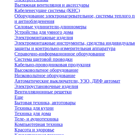
Вытяжная вентиляция и аксессуары
Кабеленесущие системы (КНС)
Оборудование электронагревательное, системы теплого п
и антиобледенения
Силовые удлинители-длинномеры
Устройства для умного дома
Электромонтажные изделия
Электромонтажные инструменты, средства индивидуаль
защиты и контрольно-измерительная аппаратура
Справочно-информационное оборудование
Система щитовой проводки
Кабельно-проводниковая продукция
Высоковольтное оборудование
Низковольтное оборудование
Автоматические выключатели, УЗО, ДИФ автомат
Электроустановочные изделия
Вентилляционные решетки
Еще
Бытовая техника, автотовары
Техника для кухни
Техника для дома
Теле- и аудиотехника
Компьютерная техника
Красота и здоровье