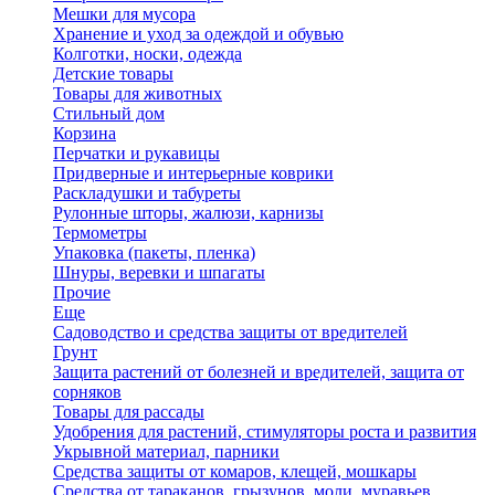
Мешки для мусора
Хранение и уход за одеждой и обувью
Колготки, носки, одежда
Детские товары
Товары для животных
Стильный дом
Корзина
Перчатки и рукавицы
Придверные и интерьерные коврики
Раскладушки и табуреты
Рулонные шторы, жалюзи, карнизы
Термометры
Упаковка (пакеты, пленка)
Шнуры, веревки и шпагаты
Прочие
Еще
Садоводство и средства защиты от вредителей
Грунт
Защита растений от болезней и вредителей, защита от
сорняков
Товары для рассады
Удобрения для растений, стимуляторы роста и развития
Укрывной материал, парники
Средства защиты от комаров, клещей, мошкары
Средства от тараканов, грызунов, моли, муравьев