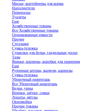
Миски, контейнеры для корма
Наполнители
Переноски
Туалеты
Еще
Хозяйственные товары
Все Хозяйственные товары
Оцинкованные емкости
Прочее
Стеллажи
Сумка-тележка
Сушилки для белья, гладильные доски
Тазы
Ящики, корзины, коробки для хранения
Еще
Рулонные шторы, жалюзи, карнизы
Сумка-тележка
Уборочный инвентарь
Все Уборочный инвентарь
Ведра, урны
Веники, щётки, совки
Лопаты, мётлы
Окномойки
Прочие товары
Швабры, насадки, черенки