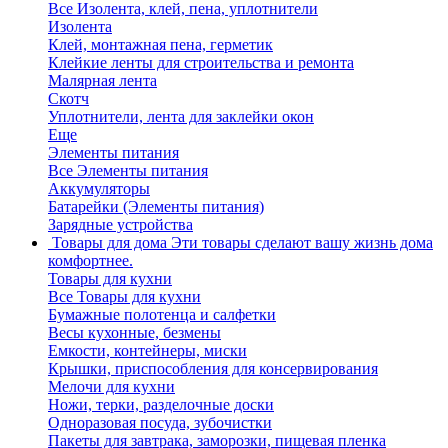
Все Изолента, клей, пена, уплотнители
Изолента
Клей, монтажная пена, герметик
Клейкие ленты для строительства и ремонта
Малярная лента
Скотч
Уплотнители, лента для заклейки окон
Еще
Элементы питания
Все Элементы питания
Аккумуляторы
Батарейки (Элементы питания)
Зарядные устройства
Товары для дома
Эти товары сделают вашу жизнь дома
комфортнее.
Товары для кухни
Все Товары для кухни
Бумажные полотенца и салфетки
Весы кухонные, безмены
Емкости, контейнеры, миски
Крышки, приспособления для консервирования
Мелочи для кухни
Ножи, терки, разделочные доски
Одноразовая посуда, зубочистки
Пакеты для завтрака, заморозки, пищевая пленка