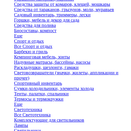
Средства защиты от комаров, клещей, мошкары
Средства от тараканов, грызунов, моли, муравьев
Садовый инвентарь, триммеры, лески
Горшки, мебель и декор для сада
Средства для полива
Биосоставы, компост
Еще
Спорт и отдых
Все Спорт и отдых
Барбекю и гриль
Кемпинговая мебель, зонты
Надувные матрасы, бассейны, насосы
Раскладушки, шезлонги, гамаки
Световозвращатели (значки, жилеты, аппликации и
прочее)
Спортивный инвентарь
Сумки-холодильники, элементы холода
Тенты, палатки, спальники
Термосы и термокружки
Еще
Светотехника
Все Светотехника
Комплектующие для светильников
Лампы
Светильники