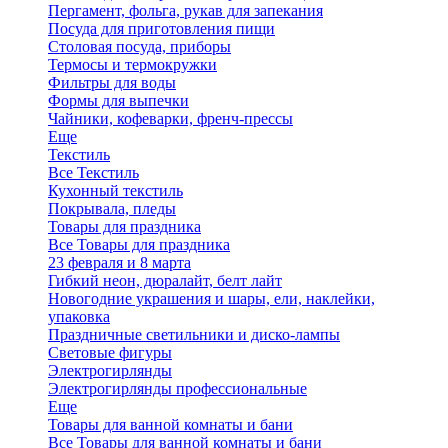
Пергамент, фольга, рукав для запекания
Посуда для приготовления пищи
Столовая посуда, приборы
Термосы и термокружки
Фильтры для воды
Формы для выпечки
Чайники, кофеварки, френч-прессы
Еще
Текстиль
Все Текстиль
Кухонный текстиль
Покрывала, пледы
Товары для праздника
Все Товары для праздника
23 февраля и 8 марта
Гибкий неон, дюралайт, белт лайт
Новогодние украшения и шары, ели, наклейки,
упаковка
Праздничные светильники и диско-лампы
Световые фигуры
Электрогирлянды
Электрогирлянды профессиональные
Еще
Товары для ванной комнаты и бани
Все Товары для ванной комнаты и бани