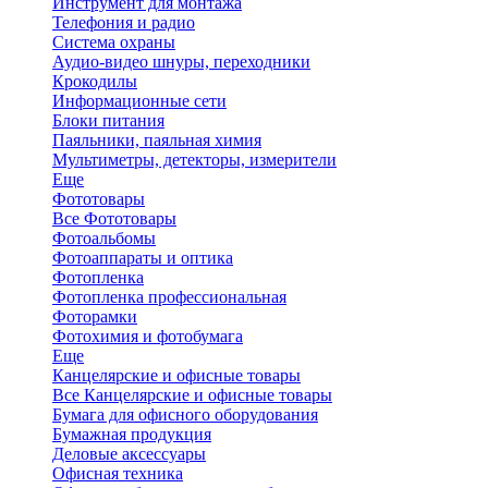
Инструмент для монтажа
Телефония и радио
Система охраны
Аудио-видео шнуры, переходники
Крокодилы
Информационные сети
Блоки питания
Паяльники, паяльная химия
Мультиметры, детекторы, измерители
Еще
Фототовары
Все Фототовары
Фотоальбомы
Фотоаппараты и оптика
Фотопленка
Фотопленка профессиональная
Фоторамки
Фотохимия и фотобумага
Еще
Канцелярские и офисные товары
Все Канцелярские и офисные товары
Бумага для офисного оборудования
Бумажная продукция
Деловые аксессуары
Офисная техника