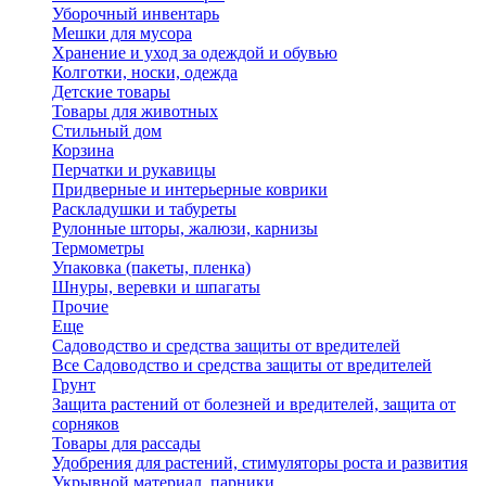
Уборочный инвентарь
Мешки для мусора
Хранение и уход за одеждой и обувью
Колготки, носки, одежда
Детские товары
Товары для животных
Стильный дом
Корзина
Перчатки и рукавицы
Придверные и интерьерные коврики
Раскладушки и табуреты
Рулонные шторы, жалюзи, карнизы
Термометры
Упаковка (пакеты, пленка)
Шнуры, веревки и шпагаты
Прочие
Еще
Садоводство и средства защиты от вредителей
Все Садоводство и средства защиты от вредителей
Грунт
Защита растений от болезней и вредителей, защита от
сорняков
Товары для рассады
Удобрения для растений, стимуляторы роста и развития
Укрывной материал, парники