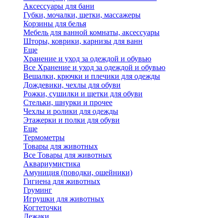
Аксессуары для бани
Губки, мочалки, щетки, массажеры
Корзины для белья
Мебель для ванной комнаты, аксессуары
Шторы, коврики, карнизы для ванн
Еще
Хранение и уход за одеждой и обувью
Все Хранение и уход за одеждой и обувью
Вешалки, крючки и плечики для одежды
Дождевики, чехлы для обуви
Рожки, сушилки и щетки для обуви
Стельки, шнурки и прочее
Чехлы и ролики для одежды
Этажерки и полки для обуви
Еще
Термометры
Товары для животных
Все Товары для животных
Аквариумистика
Амуниция (поводки, ошейники)
Гигиена для животных
Груминг
Игрушки для животных
Когтеточки
Лежаки