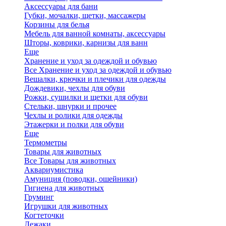
Аксессуары для бани
Губки, мочалки, щетки, массажеры
Корзины для белья
Мебель для ванной комнаты, аксессуары
Шторы, коврики, карнизы для ванн
Еще
Хранение и уход за одеждой и обувью
Все Хранение и уход за одеждой и обувью
Вешалки, крючки и плечики для одежды
Дождевики, чехлы для обуви
Рожки, сушилки и щетки для обуви
Стельки, шнурки и прочее
Чехлы и ролики для одежды
Этажерки и полки для обуви
Еще
Термометры
Товары для животных
Все Товары для животных
Аквариумистика
Амуниция (поводки, ошейники)
Гигиена для животных
Груминг
Игрушки для животных
Когтеточки
Лежаки