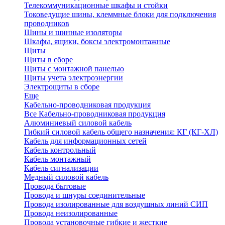
Телекоммуникационные шкафы и стойки
Токоведущие шины, клеммные блоки для подключения
проводников
Шины и шинные изоляторы
Шкафы, ящики, боксы электромонтажные
Щиты
Щиты в сборе
Щиты с монтажной панелью
Щиты учета электроэнергии
Электрощиты в сборе
Еще
Кабельно-проводниковая продукция
Все Кабельно-проводниковая продукция
Алюминиевый силовой кабель
Гибкий силовой кабель общего назначения: КГ (КГ-ХЛ)
Кабель для информационных сетей
Кабель контрольный
Кабель монтажный
Кабель сигнализации
Медный силовой кабель
Провода бытовые
Провода и шнуры соединительные
Провода изолированные для воздушных линий СИП
Провода неизолированные
Провода установочные гибкие и жесткие