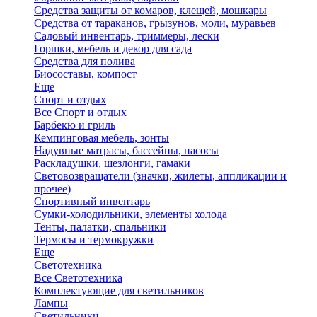
Средства защиты от комаров, клещей, мошкары
Средства от тараканов, грызунов, моли, муравьев
Садовый инвентарь, триммеры, лески
Горшки, мебель и декор для сада
Средства для полива
Биосоставы, компост
Еще
Спорт и отдых
Все Спорт и отдых
Барбекю и гриль
Кемпинговая мебель, зонты
Надувные матрасы, бассейны, насосы
Раскладушки, шезлонги, гамаки
Световозвращатели (значки, жилеты, аппликации и
прочее)
Спортивный инвентарь
Сумки-холодильники, элементы холода
Тенты, палатки, спальники
Термосы и термокружки
Еще
Светотехника
Все Светотехника
Комплектующие для светильников
Лампы
Светильники