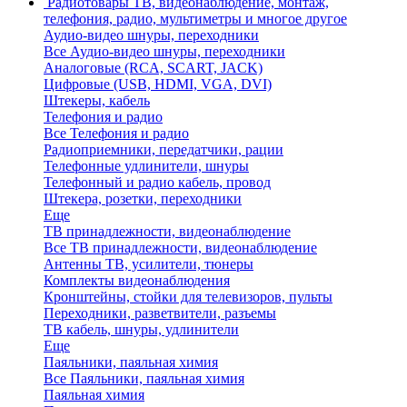
Радиотовары
ТВ, видеонаблюдение, монтаж,
телефония, радио, мультиметры и многое другое
Аудио-видео шнуры, переходники
Все Аудио-видео шнуры, переходники
Аналоговые (RCA, SCART, JACK)
Цифровые (USB, HDMI, VGA, DVI)
Штекеры, кабель
Телефония и радио
Все Телефония и радио
Радиоприемники, передатчики, рации
Телефонные удлинители, шнуры
Телефонный и радио кабель, провод
Штекера, розетки, переходники
Еще
ТВ принадлежности, видеонаблюдение
Все ТВ принадлежности, видеонаблюдение
Антенны ТВ, усилители, тюнеры
Комплекты видеонаблюдения
Кронштейны, стойки для телевизоров, пульты
Переходники, разветвители, разъемы
ТВ кабель, шнуры, удлинители
Еще
Паяльники, паяльная химия
Все Паяльники, паяльная химия
Паяльная химия