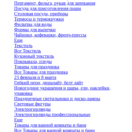
Пергамент, фольга, рукав для запекания
Посуда для приготовления пищи
Столовая посуда, приборы
Термосы и термокружки
Фильтры для воды
Формы для выпечки
Чайники, кофеварки, френч-прессы
Еще
Текстиль
Все Текстиль
Кухонный текстиль
Покрывала, пледы
Товары для праздника
Все Товары для праздника
23 февраля и 8 марта
Гибкий неон, дюралайт, белт лайт
Новогодние украшения и шары, ели, наклейки,
упаковка
Праздничные светильники и диско-лампы
Световые фигуры
Электрогирлянды
Электрогирлянды профессиональные
Еще
Товары для ванной комнаты и бани
Все Товары для ванной комнаты и бани