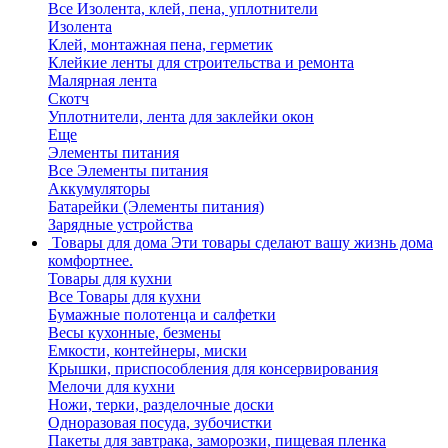
Все Изолента, клей, пена, уплотнители
Изолента
Клей, монтажная пена, герметик
Клейкие ленты для строительства и ремонта
Малярная лента
Скотч
Уплотнители, лента для заклейки окон
Еще
Элементы питания
Все Элементы питания
Аккумуляторы
Батарейки (Элементы питания)
Зарядные устройства
Товары для дома
Эти товары сделают вашу жизнь дома
комфортнее.
Товары для кухни
Все Товары для кухни
Бумажные полотенца и салфетки
Весы кухонные, безмены
Емкости, контейнеры, миски
Крышки, приспособления для консервирования
Мелочи для кухни
Ножи, терки, разделочные доски
Одноразовая посуда, зубочистки
Пакеты для завтрака, заморозки, пищевая пленка