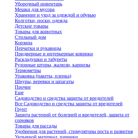
Уборочный инвентарь
Мешки для мусора
Хранение и уход за одеждой и обувью
Колготки, носки, одежда
Детские товары
Товары для животных
Стильный дом
Корзина
Перчатки и рукавицы
Придверные и интерьерные коврики
Раскладушки и табуреты
Рулонные шторы, жалюзи, карнизы
Термометры
Упаковка (пакеты, пленка)
Шнуры, веревки и шпагаты
Прочие
Еще
Садоводство и средства защиты от вредителей
Все Садоводство и средства защиты от вредителей
Грунт
Защита растений от болезней и вредителей, защита от
сорняков
Товары для рассады
Удобрения для растений, стимуляторы роста и развития
Укрывной материал, парники