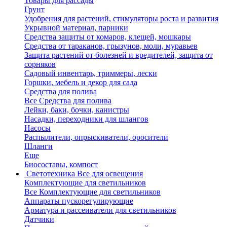
Товары для рассады
Грунт
Удобрения для растений, стимуляторы роста и развития
Укрывной материал, парники
Средства защиты от комаров, клещей, мошкары
Средства от тараканов, грызунов, моли, муравьев
Защита растений от болезней и вредителей, защита от
сорняков
Садовый инвентарь, триммеры, лески
Горшки, мебель и декор для сада
Средства для полива
Все Средства для полива
Лейки, баки, бочки, канистры
Насадки, переходники для шлангов
Насосы
Распылители, опрыскиватели, оросители
Шланги
Еще
Биосоставы, компост
Светотехника
Все для освещения
Комплектующие для светильников
Все Комплектующие для светильников
Аппараты пускорегулирующие
Арматура и рассеиватели для светильников
Датчики