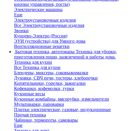
кнопки управления, посты)
Электрические машины
Еще
Электроустановочные изделия
Все Электроустановочные изделия
Звонки
Кунцево-Электро (Россия)
ЭУИ (устройства) для Умного дома
Вентилляционные решетки
Бытовая техника, автотовары
Техника для уборки,
приготовления пищи, развлечений и работы дома.
Техника для кухни
Все Техника для кухни
Блендеры, миксеры, соковыжималки
Духовки, СВЧ печи, тостеры, хлебопечки
Кипятильники, горелки, зажигалки
Кофеварки, кофемолки, турки
Кухонные весы
Кухонные комбайны, мясорубки, измельчители
Мультиварки, пароварки
Плитки электрические, газовые, индукционные
Прочая техника
Чайники, термопоты, самовары
Еще
Техника для дома