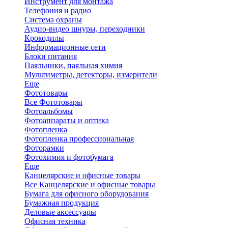
Инструмент для монтажа
Телефония и радио
Система охраны
Аудио-видео шнуры, переходники
Крокодилы
Информационные сети
Блоки питания
Паяльники, паяльная химия
Мультиметры, детекторы, измерители
Еще
Фототовары
Все Фототовары
Фотоальбомы
Фотоаппараты и оптика
Фотопленка
Фотопленка профессиональная
Фоторамки
Фотохимия и фотобумага
Еще
Канцелярские и офисные товары
Все Канцелярские и офисные товары
Бумага для офисного оборудования
Бумажная продукция
Деловые аксессуары
Офисная техника