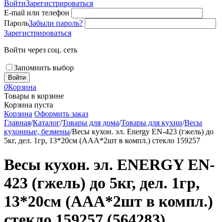
Войти
Зарегистрироваться
E-mail или телефон
Пароль
Забыли пароль?
Зарегистрироваться
Войти через соц. сеть
Запомнить выбор
Войти
0
Корзина
Товары в корзине
Корзина пуста
Корзина
Оформить заказ
Главная
/
Каталог
/
Товары для дома
/
Товары для кухни
/
Весы
кухонные, безмены
/
Весы кухон. эл. Energy EN-423 (гжель) до
5кг, дел. 1гр, 13*20см (ААА*2шт в компл.) стекло 159257
Весы кухон. эл. ENERGY EN-
423 (гжель) до 5кг, дел. 1гр,
13*20см (ААА*2шт в компл.)
стекло 159257 (564283)