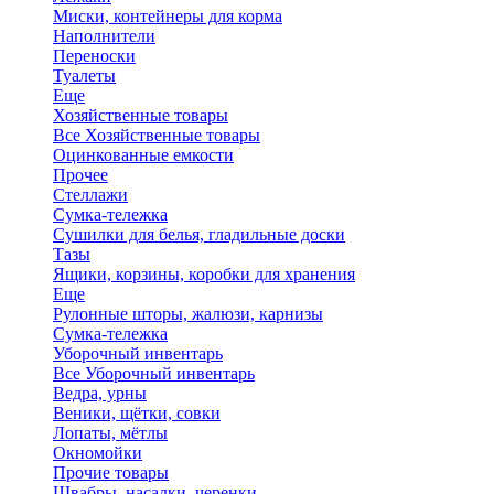
Миски, контейнеры для корма
Наполнители
Переноски
Туалеты
Еще
Хозяйственные товары
Все Хозяйственные товары
Оцинкованные емкости
Прочее
Стеллажи
Сумка-тележка
Сушилки для белья, гладильные доски
Тазы
Ящики, корзины, коробки для хранения
Еще
Рулонные шторы, жалюзи, карнизы
Сумка-тележка
Уборочный инвентарь
Все Уборочный инвентарь
Ведра, урны
Веники, щётки, совки
Лопаты, мётлы
Окномойки
Прочие товары
Швабры, насадки, черенки