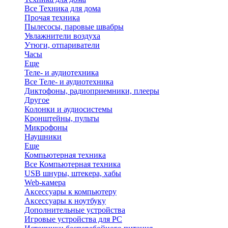
Все Техника для дома
Прочая техника
Пылесосы, паровые швабры
Увлажнители воздуха
Утюги, отпариватели
Часы
Еще
Теле- и аудиотехника
Все Теле- и аудиотехника
Диктофоны, радиоприемники, плееры
Другое
Колонки и аудиосистемы
Кронштейны, пульты
Микрофоны
Наушники
Еще
Компьютерная техника
Все Компьютерная техника
USB шнуры, штекера, хабы
Web-камера
Аксессуары к компьютеру
Аксессуары к ноутбуку
Дополнительные устройства
Игровые устройства для PC