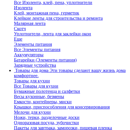
Все Изолента, клей, пена, уплотнители
Изолента
Клей, монтажная пена, герметик
Клейкие ленты для строительства и ремонта
Малярная лента
Скотч
Уплотнители, лента для заклейки окон
Еще
Элементы питания
Все Элементы питания
Аккумуляторы
Батарейки (Элементы питания)
Зарядные устройства
Товары для дома
Эти товары сделают вашу жизнь дома
комфортнее.
Товары для кухни
Все Товары для кухни
Бумажные полотенца и салфетки
Весы кухонные, безмены
Емкости, контейнеры, миски
Крышки, приспособления для консервирования
Мелочи для кухни
Ножи, терки, разделочные доски
Одноразовая посуда, зубочистки
Пакеты для завтрака, заморозки, пищевая пленка