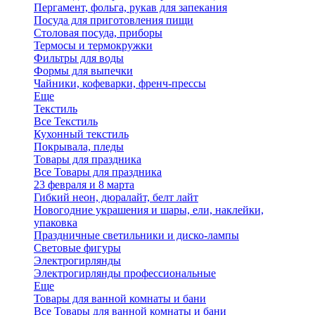
Пергамент, фольга, рукав для запекания
Посуда для приготовления пищи
Столовая посуда, приборы
Термосы и термокружки
Фильтры для воды
Формы для выпечки
Чайники, кофеварки, френч-прессы
Еще
Текстиль
Все Текстиль
Кухонный текстиль
Покрывала, пледы
Товары для праздника
Все Товары для праздника
23 февраля и 8 марта
Гибкий неон, дюралайт, белт лайт
Новогодние украшения и шары, ели, наклейки,
упаковка
Праздничные светильники и диско-лампы
Световые фигуры
Электрогирлянды
Электрогирлянды профессиональные
Еще
Товары для ванной комнаты и бани
Все Товары для ванной комнаты и бани