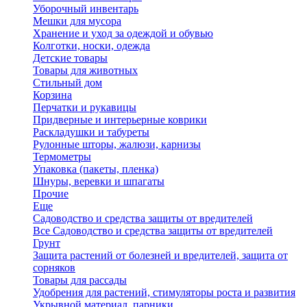
Уборочный инвентарь
Мешки для мусора
Хранение и уход за одеждой и обувью
Колготки, носки, одежда
Детские товары
Товары для животных
Стильный дом
Корзина
Перчатки и рукавицы
Придверные и интерьерные коврики
Раскладушки и табуреты
Рулонные шторы, жалюзи, карнизы
Термометры
Упаковка (пакеты, пленка)
Шнуры, веревки и шпагаты
Прочие
Еще
Садоводство и средства защиты от вредителей
Все Садоводство и средства защиты от вредителей
Грунт
Защита растений от болезней и вредителей, защита от
сорняков
Товары для рассады
Удобрения для растений, стимуляторы роста и развития
Укрывной материал, парники