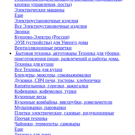
кнопки управления, посты)
Электрические машины
Еще
Электроустановочные изделия
Все Электроустановочные изделия
Звонки
Кунцево-Электро (Россия)
ЭУИ (устройства) для Умного дома
Вентилляционные решетки
Бытовая техника, автотовары
Техника для уборки,
приготовления пищи, развлечений и работы дома.
Техника для кухни
Все Техника для кухни
Блендеры, миксеры, соковыжималки
Духовки, СВЧ печи, тостеры, хлебопечки
Кипятильники, горелки, зажигалки
Кофеварки, кофемолки, турки
Кухонные весы
Кухонные комбайны, мясорубки, измельчители
Мультиварки, пароварки
Плитки электрические, газовые, индукционные
Прочая техника
Чайники, термопоты, самовары
Еще
Техника для дома