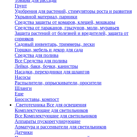
Товары для рассады
Грунт
Удобрения для растений, стимуляторы роста и развития
Укрывной материал, парники
Средства защиты от комаров, клещей, мошкары
Средства от тараканов, грызунов, моли, муравьев
Защита растений от болезней и вредителей, защита от
сорняков
Садовый инвентарь, триммеры, лески
Горшки, мебель и декор для сада
Средства для полива
Все Средства для полива
Лейки, баки, бочки, канистры
Насадки, переходники для шлангов
Насосы
Распылители, опрыскиватели, оросители
Шланги
Еще
Биосоставы, компост
Светотехника
Все для освещения
Комплектующие для светильников
Все Комплектующие для светильников
Аппараты пускорегулирующие
Арматура и рассеиватели для светильников
Датчики