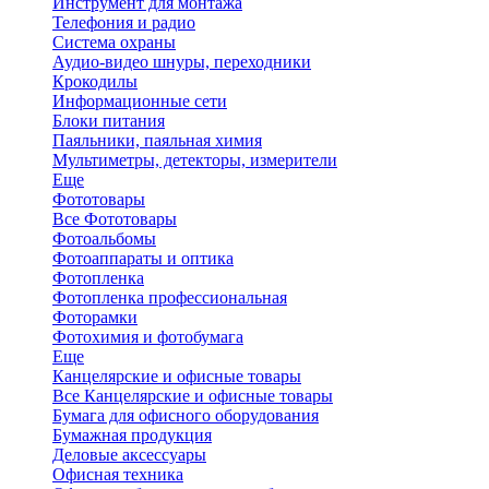
Инструмент для монтажа
Телефония и радио
Система охраны
Аудио-видео шнуры, переходники
Крокодилы
Информационные сети
Блоки питания
Паяльники, паяльная химия
Мультиметры, детекторы, измерители
Еще
Фототовары
Все Фототовары
Фотоальбомы
Фотоаппараты и оптика
Фотопленка
Фотопленка профессиональная
Фоторамки
Фотохимия и фотобумага
Еще
Канцелярские и офисные товары
Все Канцелярские и офисные товары
Бумага для офисного оборудования
Бумажная продукция
Деловые аксессуары
Офисная техника