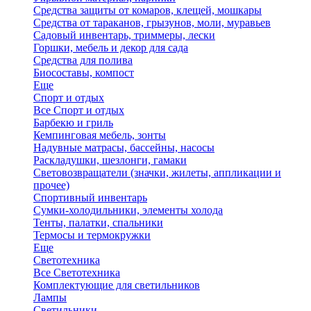
Средства защиты от комаров, клещей, мошкары
Средства от тараканов, грызунов, моли, муравьев
Садовый инвентарь, триммеры, лески
Горшки, мебель и декор для сада
Средства для полива
Биосоставы, компост
Еще
Спорт и отдых
Все Спорт и отдых
Барбекю и гриль
Кемпинговая мебель, зонты
Надувные матрасы, бассейны, насосы
Раскладушки, шезлонги, гамаки
Световозвращатели (значки, жилеты, аппликации и
прочее)
Спортивный инвентарь
Сумки-холодильники, элементы холода
Тенты, палатки, спальники
Термосы и термокружки
Еще
Светотехника
Все Светотехника
Комплектующие для светильников
Лампы
Светильники