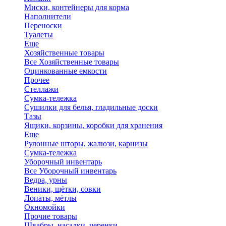
Миски, контейнеры для корма
Наполнители
Переноски
Туалеты
Еще
Хозяйственные товары
Все Хозяйственные товары
Оцинкованные емкости
Прочее
Стеллажи
Сумка-тележка
Сушилки для белья, гладильные доски
Тазы
Ящики, корзины, коробки для хранения
Еще
Рулонные шторы, жалюзи, карнизы
Сумка-тележка
Уборочный инвентарь
Все Уборочный инвентарь
Ведра, урны
Веники, щётки, совки
Лопаты, мётлы
Окномойки
Прочие товары
Швабры, насадки, черенки