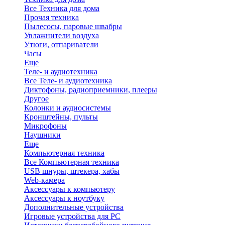
Все Техника для дома
Прочая техника
Пылесосы, паровые швабры
Увлажнители воздуха
Утюги, отпариватели
Часы
Еще
Теле- и аудиотехника
Все Теле- и аудиотехника
Диктофоны, радиоприемники, плееры
Другое
Колонки и аудиосистемы
Кронштейны, пульты
Микрофоны
Наушники
Еще
Компьютерная техника
Все Компьютерная техника
USB шнуры, штекера, хабы
Web-камера
Аксессуары к компьютеру
Аксессуары к ноутбуку
Дополнительные устройства
Игровые устройства для PC