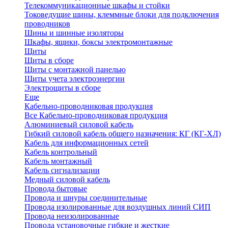
Телекоммуникационные шкафы и стойки
Токоведущие шины, клеммные блоки для подключения
проводников
Шины и шинные изоляторы
Шкафы, ящики, боксы электромонтажные
Щиты
Щиты в сборе
Щиты с монтажной панелью
Щиты учета электроэнергии
Электрощиты в сборе
Еще
Кабельно-проводниковая продукция
Все Кабельно-проводниковая продукция
Алюминиевый силовой кабель
Гибкий силовой кабель общего назначения: КГ (КГ-ХЛ)
Кабель для информационных сетей
Кабель контрольный
Кабель монтажный
Кабель сигнализации
Медный силовой кабель
Провода бытовые
Провода и шнуры соединительные
Провода изолированные для воздушных линий СИП
Провода неизолированные
Провода установочные гибкие и жесткие