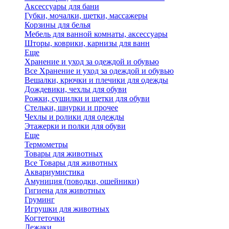
Аксессуары для бани
Губки, мочалки, щетки, массажеры
Корзины для белья
Мебель для ванной комнаты, аксессуары
Шторы, коврики, карнизы для ванн
Еще
Хранение и уход за одеждой и обувью
Все Хранение и уход за одеждой и обувью
Вешалки, крючки и плечики для одежды
Дождевики, чехлы для обуви
Рожки, сушилки и щетки для обуви
Стельки, шнурки и прочее
Чехлы и ролики для одежды
Этажерки и полки для обуви
Еще
Термометры
Товары для животных
Все Товары для животных
Аквариумистика
Амуниция (поводки, ошейники)
Гигиена для животных
Груминг
Игрушки для животных
Когтеточки
Лежаки