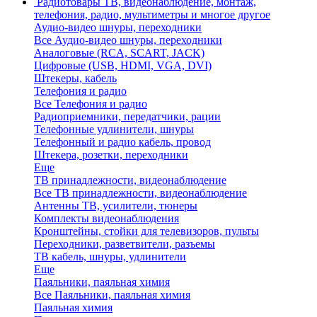
Радиотовары
ТВ, видеонаблюдение, монтаж,
телефония, радио, мультиметры и многое другое
Аудио-видео шнуры, переходники
Все Аудио-видео шнуры, переходники
Аналоговые (RCA, SCART, JACK)
Цифровые (USB, HDMI, VGA, DVI)
Штекеры, кабель
Телефония и радио
Все Телефония и радио
Радиоприемники, передатчики, рации
Телефонные удлинители, шнуры
Телефонный и радио кабель, провод
Штекера, розетки, переходники
Еще
ТВ принадлежности, видеонаблюдение
Все ТВ принадлежности, видеонаблюдение
Антенны ТВ, усилители, тюнеры
Комплекты видеонаблюдения
Кронштейны, стойки для телевизоров, пульты
Переходники, разветвители, разъемы
ТВ кабель, шнуры, удлинители
Еще
Паяльники, паяльная химия
Все Паяльники, паяльная химия
Паяльная химия