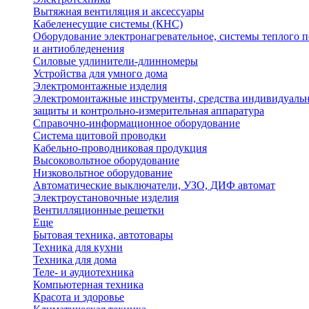
Вытяжная вентиляция и аксессуары
Кабеленесущие системы (КНС)
Оборудование электронагревательное, системы теплого п
и антиобледенения
Силовые удлинители-длинномеры
Устройства для умного дома
Электромонтажные изделия
Электромонтажные инструменты, средства индивидуаль
защиты и контрольно-измерительная аппаратура
Справочно-информационное оборудование
Система щитовой проводки
Кабельно-проводниковая продукция
Высоковольтное оборудование
Низковольтное оборудование
Автоматические выключатели, УЗО, ДИФ автомат
Электроустановочные изделия
Вентилляционные решетки
Еще
Бытовая техника, автотовары
Техника для кухни
Техника для дома
Теле- и аудиотехника
Компьютерная техника
Красота и здоровье