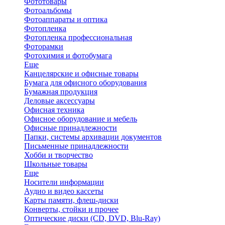
Фототовары
Фотоальбомы
Фотоаппараты и оптика
Фотопленка
Фотопленка профессиональная
Фоторамки
Фотохимия и фотобумага
Еще
Канцелярские и офисные товары
Бумага для офисного оборудования
Бумажная продукция
Деловые аксессуары
Офисная техника
Офисное оборудование и мебель
Офисные принадлежности
Папки, системы архивации документов
Письменные принадлежности
Хобби и творчество
Школьные товары
Еще
Носители информации
Аудио и видео кассеты
Карты памяти, флеш-диски
Конверты, стойки и прочее
Оптические диски (CD, DVD, Blu-Ray)