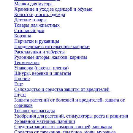
Мешки для мусора
Хранение и уход за одеждой и обувью
Колготки, носки, одежда
Детские товары
Товары для животных
Стильный дом
Корзина
Перчатки и рукавицы
Придверные и интерьерные коврики
Раскладушки и табуреты
Рулонные шторы, жалюзи, карнизы
Термометры
Упаковка (пакеты, пленка)
Шнуры, веревки и шпагаты
Прочие
Еще
Садоводство и средства защиты от вредителей
Грунт
Защита растений от болезней и вредителей, защита от
сорняков
Товары для рассады
Удобрения для растений, стимуляторы роста и развития
Укрывной материал, парники
Средства защиты от комаров, клещей, мошкары
Средства от тараканов, грызунов, моли, муравьев