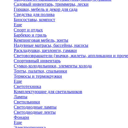
Садовый инвентарь, триммеры, лески
Горшки, мебель и декор для сада
Средства для полива
Биосоставы, компост
Еще
Спорт и отдых
Барбекю и гриль
Кемпинговая мебель, зонты
Надувные матрасы, бассейны, насосы
Раскладушки, шезлонги, гамаки
Световозвращатели (значки, жилеты, аппликации и проче
Спортивный инвентарь
Сумки-холодильники, элементы холода
Тенты, палатки, спальники
Термосы и термокружки
Еще
Светотехника
Комплектующие для светильников
Лампы
Светильники
Светодиодные лампы
Светодиодные ленты
Фонари
Еще
Электротехника