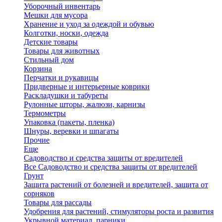
Уборочный инвентарь
Мешки для мусора
Хранение и уход за одеждой и обувью
Колготки, носки, одежда
Детские товары
Товары для животных
Стильный дом
Корзина
Перчатки и рукавицы
Придверные и интерьерные коврики
Раскладушки и табуреты
Рулонные шторы, жалюзи, карнизы
Термометры
Упаковка (пакеты, пленка)
Шнуры, веревки и шпагаты
Прочие
Еще
Садоводство и средства защиты от вредителей
Все Садоводство и средства защиты от вредителей
Грунт
Защита растений от болезней и вредителей, защита от
сорняков
Товары для рассады
Удобрения для растений, стимуляторы роста и развития
Укрывной материал, парники