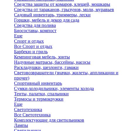
Средства защиты от комаров, клещей, мошкары
Средства от тараканов, грызунов, моли, муравьев
Садовый инвентарь, триммеры, лески
Горшки, мебель и декор для сада
Средства для полива
Биосоставы, компост
Еще
Спорт и отдых
Все Спорт и отдых
Барбекю и гриль
Кемпинговая мебель, зонты
Надувные матрасы, бассейны, насосы
Раскладушки, шезлонги, гамаки
Световозвращатели (значки, жилеты, аппликации и
прочее)
Спортивный инвентарь
Сумки-холодильники, элементы холода
Тенты, палатки, спальники
Термосы и термокружки
Еще
Светотехника
Все Светотехника
Комплектующие для светильников
Лампы
Светильники