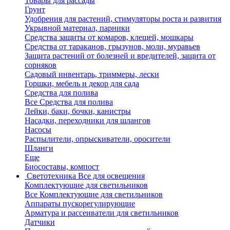
Товары для рассады
Грунт
Удобрения для растений, стимуляторы роста и развития
Укрывной материал, парники
Средства защиты от комаров, клещей, мошкары
Средства от тараканов, грызунов, моли, муравьев
Защита растений от болезней и вредителей, защита от
сорняков
Садовый инвентарь, триммеры, лески
Горшки, мебель и декор для сада
Средства для полива
Все Средства для полива
Лейки, баки, бочки, канистры
Насадки, переходники для шлангов
Насосы
Распылители, опрыскиватели, оросители
Шланги
Еще
Биосоставы, компост
Светотехника
Все для освещения
Комплектующие для светильников
Все Комплектующие для светильников
Аппараты пускорегулирующие
Арматура и рассеиватели для светильников
Датчики