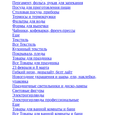
Пергамент, фольга, рукав для запекания
Посуда для приготовления пищи
Столовая посуда, приборы
Термосы и термокружки
Фильтры для воды
Формы для выпечки
Чайники, кофеварки, френч-прессы
Еще
Текстиль
Все Текстиль
Кухонный текстиль
Покрывала, пледы
Товары для праздника
Все Товары для праздника
23 февраля и 8 марта
Гибкий неон, дюралайт, белт лайт
Новогодние украшения и шары, ели, наклейки,
упаковка
Праздничные светильники и диско-лампы
Световые фигуры
Электрогирлянды
Электрогирлянды профессиональные
Еще
Товары для ванной комнаты и бани
Все Товары для ванной комнаты и бани