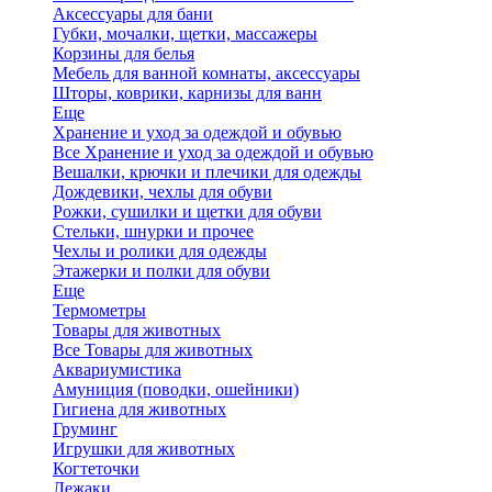
Аксессуары для бани
Губки, мочалки, щетки, массажеры
Корзины для белья
Мебель для ванной комнаты, аксессуары
Шторы, коврики, карнизы для ванн
Еще
Хранение и уход за одеждой и обувью
Все Хранение и уход за одеждой и обувью
Вешалки, крючки и плечики для одежды
Дождевики, чехлы для обуви
Рожки, сушилки и щетки для обуви
Стельки, шнурки и прочее
Чехлы и ролики для одежды
Этажерки и полки для обуви
Еще
Термометры
Товары для животных
Все Товары для животных
Аквариумистика
Амуниция (поводки, ошейники)
Гигиена для животных
Груминг
Игрушки для животных
Когтеточки
Лежаки