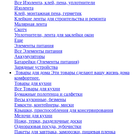
Все Изолента, клей, пена, уплотнители
Изолента
Клей, монтажная пена, герметик
Клейкие ленты для строительства и ремонта
Малярная лента
Скотч
Уплотнители, лента для заклейки окон
Еще
Элементы питания
Все Элементы питания
Аккумуляторы
Батарейки (Элементы питания)
Зарядные устройства
Товары для дома
Эти товары сделают вашу жизнь дома
комфортнее.
Товары для кухни
Все Товары для кухни
Бумажные полотенца и салфетки
Весы кухонные, безмены
Емкости, контейнеры, миски
Крышки, приспособления для консервирования
Мелочи для кухни
Ножи, терки, разделочные доски
Одноразовая посуда, зубочистки
Пакеты для завтрака, заморозки, пищевая пленка