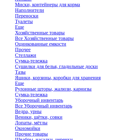
Миски, контейнеры для корма
Наполнители
Переноски
Туалеты
Еще
Хозяйственные товары
Все Хозяйственные товары
Оцинкованные емкости
Прочее
Стеллажи
Сумка-тележка
Сушилки для белья, гладильные доски
Тазы
Ящики, корзины, коробки для хранения
Еще
Рулонные шторы, жалюзи, карнизы
Сумка-тележка
Уборочный инвентарь
Все Уборочный инвентарь
Ведра, урны
Веники, щётки, совки
Лопаты, мётлы
Окномойки
Прочие товары
Швабры, насадки, черенки