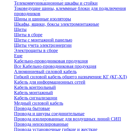
Телекоммуникационные шкафы и стойки
Токоведущие шины, клеммные блоки для подключения
проводников
Шины и шинные изоляторы
Шкафы, ящики, боксы электромонтажные
Щиты
Щиты в сборе
Щиты с монтажной панелью
Щиты учета электроэнергии
Электрощиты в сборе
Еще
Кабельно-проводниковая продукция
Все Кабельно-проводниковая продукция
Алюминиевый силовой кабель
Гибкий силовой кабель общего назначения: КГ (КГ-ХЛ)
Кабель для информационных сетей
Кабель контрольный
Кабель монтажный
Кабель сигнализации
Медный силовой кабель
Провода бытовые
Провода и шнуры соединительные
Провода изолированные для воздушных линий СИП
Провода неизолированные
Провода установочные гибкие и жесткие