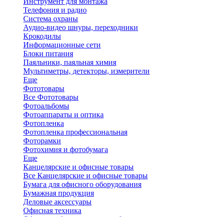
Инструмент для монтажа
Телефония и радио
Система охраны
Аудио-видео шнуры, переходники
Крокодилы
Информационные сети
Блоки питания
Паяльники, паяльная химия
Мультиметры, детекторы, измерители
Еще
Фототовары
Все Фототовары
Фотоальбомы
Фотоаппараты и оптика
Фотопленка
Фотопленка профессиональная
Фоторамки
Фотохимия и фотобумага
Еще
Канцелярские и офисные товары
Все Канцелярские и офисные товары
Бумага для офисного оборудования
Бумажная продукция
Деловые аксессуары
Офисная техника