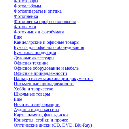
Фототовары
Фотоальбомы
Фотоаппараты и оптика
Фотопленка
Фотопленка профессиональная
Фоторамки
Фотохимия и фотобумага
Еще
Канцелярские и офисные товары
Бумага для офисного оборудования
Бумажная продукция
Деловые аксессуары
Офисная техника
Офисное оборудование и мебель
Офисные принадлежности
Папки, системы архивации документов
Письменные принадлежности
Хобби и творчество
Школьные товары
Еще
Носители информации
Аудио и видео кассеты
Карты памяти, флеш-диски
Конверты, стойки и прочее
Оптические диски (CD, DVD, Blu-Ray)