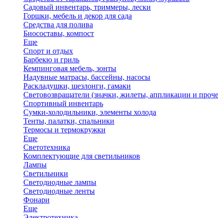
Садовый инвентарь, триммеры, лески
Горшки, мебель и декор для сада
Средства для полива
Биосоставы, компост
Еще
Спорт и отдых
Барбекю и гриль
Кемпинговая мебель, зонты
Надувные матрасы, бассейны, насосы
Раскладушки, шезлонги, гамаки
Световозвращатели (значки, жилеты, аппликации и проче
Спортивный инвентарь
Сумки-холодильники, элементы холода
Тенты, палатки, спальники
Термосы и термокружки
Еще
Светотехника
Комплектующие для светильников
Лампы
Светильники
Светодиодные лампы
Светодиодные ленты
Фонари
Еще
Электротехника