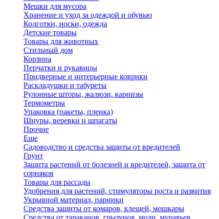
Мешки для мусора
Хранение и уход за одеждой и обувью
Колготки, носки, одежда
Детские товары
Товары для животных
Стильный дом
Корзина
Перчатки и рукавицы
Придверные и интерьерные коврики
Раскладушки и табуреты
Рулонные шторы, жалюзи, карнизы
Термометры
Упаковка (пакеты, пленка)
Шнуры, веревки и шпагаты
Прочие
Еще
Садоводство и средства защиты от вредителей
Грунт
Защита растений от болезней и вредителей, защита от
сорняков
Товары для рассады
Удобрения для растений, стимуляторы роста и развития
Укрывной материал, парники
Средства защиты от комаров, клещей, мошкары
Средства от тараканов, грызунов, моли, муравьев