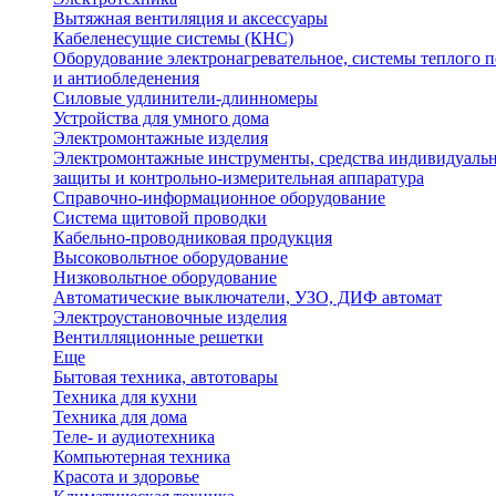
Вытяжная вентиляция и аксессуары
Кабеленесущие системы (КНС)
Оборудование электронагревательное, системы теплого п
и антиобледенения
Силовые удлинители-длинномеры
Устройства для умного дома
Электромонтажные изделия
Электромонтажные инструменты, средства индивидуаль
защиты и контрольно-измерительная аппаратура
Справочно-информационное оборудование
Система щитовой проводки
Кабельно-проводниковая продукция
Высоковольтное оборудование
Низковольтное оборудование
Автоматические выключатели, УЗО, ДИФ автомат
Электроустановочные изделия
Вентилляционные решетки
Еще
Бытовая техника, автотовары
Техника для кухни
Техника для дома
Теле- и аудиотехника
Компьютерная техника
Красота и здоровье