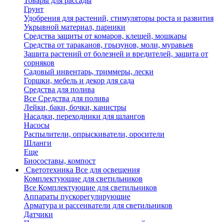
Товары для рассады
Грунт
Удобрения для растений, стимуляторы роста и развития
Укрывной материал, парники
Средства защиты от комаров, клещей, мошкары
Средства от тараканов, грызунов, моли, муравьев
Защита растений от болезней и вредителей, защита от
сорняков
Садовый инвентарь, триммеры, лески
Горшки, мебель и декор для сада
Средства для полива
Все Средства для полива
Лейки, баки, бочки, канистры
Насадки, переходники для шлангов
Насосы
Распылители, опрыскиватели, оросители
Шланги
Еще
Биосоставы, компост
Светотехника
Все для освещения
Комплектующие для светильников
Все Комплектующие для светильников
Аппараты пускорегулирующие
Арматура и рассеиватели для светильников
Датчики