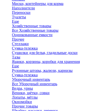
Миски, контейнеры для корма
Наполнители
Переноски
Туалеты
Еще
Хозяйственные товары
Все Хозяйственные товары
Оцинкованные емкости
Прочее
Стеллажи
Сумка-тележка
Сушилки для белья, гладильные доски
Тазы
Ящики, корзины, коробки для хранения
Еще
Рулонные шторы, жалюзи, карнизы
Сумка-тележка
Уборочный инвентарь
Все Уборочный инвентарь
Ведра, урны
Веники, щётки, совки
Лопаты, мётлы
Окномойки
Прочие товары
Швабры, насадки, черенки