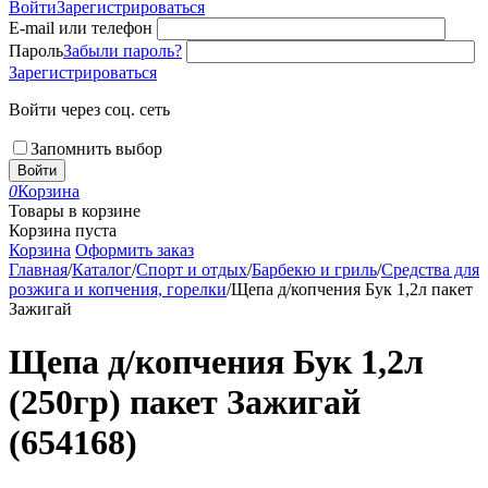
Войти
Зарегистрироваться
E-mail или телефон
Пароль
Забыли пароль?
Зарегистрироваться
Войти через соц. сеть
Запомнить выбор
Войти
0
Корзина
Товары в корзине
Корзина пуста
Корзина
Оформить заказ
Главная
/
Каталог
/
Спорт и отдых
/
Барбекю и гриль
/
Средства для
розжига и копчения, горелки
/
Щепа д/копчения Бук 1,2л пакет
Зажигай
Щепа д/копчения Бук 1,2л
(250гр) пакет Зажигай
(654168)