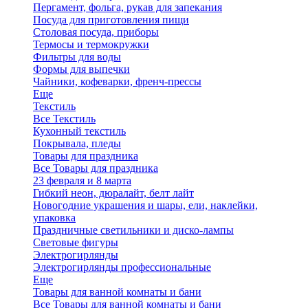
Пергамент, фольга, рукав для запекания
Посуда для приготовления пищи
Столовая посуда, приборы
Термосы и термокружки
Фильтры для воды
Формы для выпечки
Чайники, кофеварки, френч-прессы
Еще
Текстиль
Все Текстиль
Кухонный текстиль
Покрывала, пледы
Товары для праздника
Все Товары для праздника
23 февраля и 8 марта
Гибкий неон, дюралайт, белт лайт
Новогодние украшения и шары, ели, наклейки,
упаковка
Праздничные светильники и диско-лампы
Световые фигуры
Электрогирлянды
Электрогирлянды профессиональные
Еще
Товары для ванной комнаты и бани
Все Товары для ванной комнаты и бани