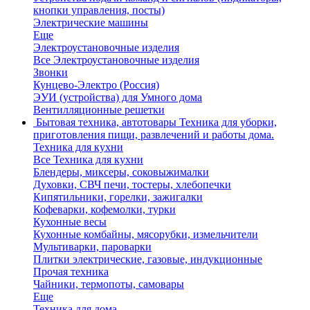
кнопки управления, посты)
Электрические машины
Еще
Электроустановочные изделия
Все Электроустановочные изделия
Звонки
Кунцево-Электро (Россия)
ЭУИ (устройства) для Умного дома
Вентилляционные решетки
Бытовая техника, автотовары
Техника для уборки,
приготовления пищи, развлечений и работы дома.
Техника для кухни
Все Техника для кухни
Блендеры, миксеры, соковыжималки
Духовки, СВЧ печи, тостеры, хлебопечки
Кипятильники, горелки, зажигалки
Кофеварки, кофемолки, турки
Кухонные весы
Кухонные комбайны, мясорубки, измельчители
Мультиварки, пароварки
Плитки электрические, газовые, индукционные
Прочая техника
Чайники, термопоты, самовары
Еще
Техника для дома