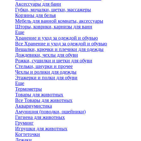
Аксессуары для бани
Губки, мочалки, щетки, массажеры
Корзины для белья
Мебель для ванной комнаты, аксессуары
Шторы, коврики, карнизы для ванн
Еще
Хранение и уход за одеждой и обувью
Все Хранение и уход за одеждой и обувью
Вешалки, крючки и плечики для одежды
Дождевики, чехлы для обуви
Рожки, сушилки и щетки для обуви
Стельки, шнурки и прочее
Чехлы и ролики для одежды
Этажерки и полки для обуви
Еще
Термометры
Товары для животных
Все Товары для животных
Аквариумистика
Амуниция (поводки, ошейники)
Гигиена для животных
Груминг
Игрушки для животных
Когтеточки
Лежаки