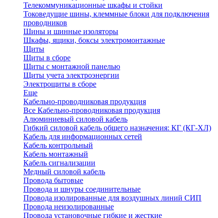
Телекоммуникационные шкафы и стойки
Токоведущие шины, клеммные блоки для подключения
проводников
Шины и шинные изоляторы
Шкафы, ящики, боксы электромонтажные
Щиты
Щиты в сборе
Щиты с монтажной панелью
Щиты учета электроэнергии
Электрощиты в сборе
Еще
Кабельно-проводниковая продукция
Все Кабельно-проводниковая продукция
Алюминиевый силовой кабель
Гибкий силовой кабель общего назначения: КГ (КГ-ХЛ)
Кабель для информационных сетей
Кабель контрольный
Кабель монтажный
Кабель сигнализации
Медный силовой кабель
Провода бытовые
Провода и шнуры соединительные
Провода изолированные для воздушных линий СИП
Провода неизолированные
Провода установочные гибкие и жесткие