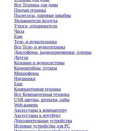
Все Техника для дома
Прочая техника
Пылесосы, паровые швабры
Увлажнители воздуха
Утюги, отпариватели
Часы
Еще
Теле- и аудиотехника
Все Теле- и аудиотехника
Диктофоны, радиоприемники, плееры
Другое
Колонки и аудиосистемы
Кронштейны, пульты
Микрофоны
Наушники
Еще
Компьютерная техника
Все Компьютерная техника
USB шнуры, штекера, хабы
Web-камера
Аксессуары к компьютеру
Аксессуары к ноутбуку
Дополнительные устройства
Игровые устройства для PC