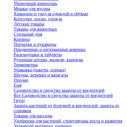
Уборочный инвентарь
Мешки для мусора
Хранение и уход за одеждой и обувью
Колготки, носки, одежда
Детские товары
Товары для животных
Стильный дом
Корзина
Перчатки и рукавицы
Придверные и интерьерные коврики
Раскладушки и табуреты
Рулонные шторы, жалюзи, карнизы
Термометры
Упаковка (пакеты, пленка)
Шнуры, веревки и шпагаты
Прочие
Еще
Садоводство и средства защиты от вредителей
Все Садоводство и средства защиты от вредителей
Грунт
Защита растений от болезней и вредителей, защита от
сорняков
Товары для рассады
Удобрения для растений, стимуляторы роста и развития
Укрывной материал, парники