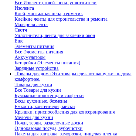
Все Изолента, клей, пена, уплотнители
Изолента
Клей, монтажная пена, герметик
Клейкие ленты для строительства и ремонта
Малярная лента
Скотч
Уплотнители, лента для заклейки окон
Еще
Элементы питания
Все Элементы питания
Аккумуляторы
Батарейки (Элементы питания)
Зарядные устройства
Товары для дома
Эти товары сделают вашу жизнь дома
комфортнее.
Товары для кухни
Все Товары для кухни
Бумажные полотенца и салфетки
Весы кухонные, безмены
Емкости, контейнеры, миски
Крышки, приспособления для консервирования
Мелочи для кухни
Ножи, терки, разделочные доски
Одноразовая посуда, зубочистки
Пакеты для завтрака, заморозки, пищевая пленка