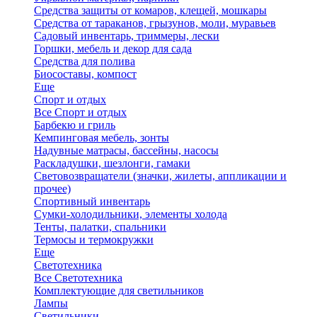
Средства защиты от комаров, клещей, мошкары
Средства от тараканов, грызунов, моли, муравьев
Садовый инвентарь, триммеры, лески
Горшки, мебель и декор для сада
Средства для полива
Биосоставы, компост
Еще
Спорт и отдых
Все Спорт и отдых
Барбекю и гриль
Кемпинговая мебель, зонты
Надувные матрасы, бассейны, насосы
Раскладушки, шезлонги, гамаки
Световозвращатели (значки, жилеты, аппликации и
прочее)
Спортивный инвентарь
Сумки-холодильники, элементы холода
Тенты, палатки, спальники
Термосы и термокружки
Еще
Светотехника
Все Светотехника
Комплектующие для светильников
Лампы
Светильники