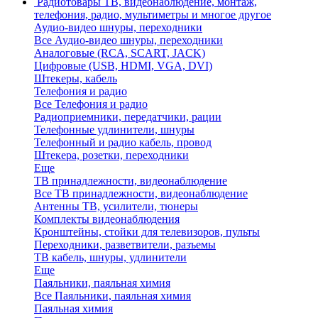
Радиотовары
ТВ, видеонаблюдение, монтаж,
телефония, радио, мультиметры и многое другое
Аудио-видео шнуры, переходники
Все Аудио-видео шнуры, переходники
Аналоговые (RCA, SCART, JACK)
Цифровые (USB, HDMI, VGA, DVI)
Штекеры, кабель
Телефония и радио
Все Телефония и радио
Радиоприемники, передатчики, рации
Телефонные удлинители, шнуры
Телефонный и радио кабель, провод
Штекера, розетки, переходники
Еще
ТВ принадлежности, видеонаблюдение
Все ТВ принадлежности, видеонаблюдение
Антенны ТВ, усилители, тюнеры
Комплекты видеонаблюдения
Кронштейны, стойки для телевизоров, пульты
Переходники, разветвители, разъемы
ТВ кабель, шнуры, удлинители
Еще
Паяльники, паяльная химия
Все Паяльники, паяльная химия
Паяльная химия