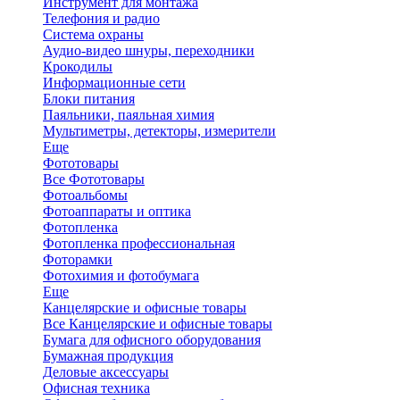
Инструмент для монтажа
Телефония и радио
Система охраны
Аудио-видео шнуры, переходники
Крокодилы
Информационные сети
Блоки питания
Паяльники, паяльная химия
Мультиметры, детекторы, измерители
Еще
Фототовары
Все Фототовары
Фотоальбомы
Фотоаппараты и оптика
Фотопленка
Фотопленка профессиональная
Фоторамки
Фотохимия и фотобумага
Еще
Канцелярские и офисные товары
Все Канцелярские и офисные товары
Бумага для офисного оборудования
Бумажная продукция
Деловые аксессуары
Офисная техника