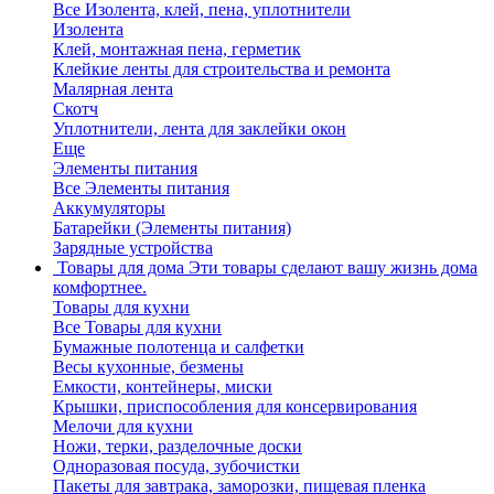
Все Изолента, клей, пена, уплотнители
Изолента
Клей, монтажная пена, герметик
Клейкие ленты для строительства и ремонта
Малярная лента
Скотч
Уплотнители, лента для заклейки окон
Еще
Элементы питания
Все Элементы питания
Аккумуляторы
Батарейки (Элементы питания)
Зарядные устройства
Товары для дома
Эти товары сделают вашу жизнь дома
комфортнее.
Товары для кухни
Все Товары для кухни
Бумажные полотенца и салфетки
Весы кухонные, безмены
Емкости, контейнеры, миски
Крышки, приспособления для консервирования
Мелочи для кухни
Ножи, терки, разделочные доски
Одноразовая посуда, зубочистки
Пакеты для завтрака, заморозки, пищевая пленка