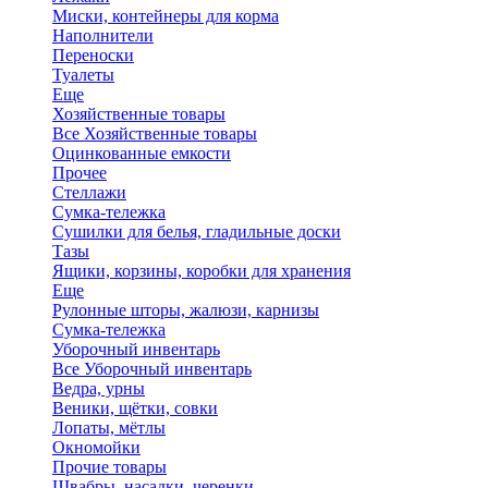
Миски, контейнеры для корма
Наполнители
Переноски
Туалеты
Еще
Хозяйственные товары
Все Хозяйственные товары
Оцинкованные емкости
Прочее
Стеллажи
Сумка-тележка
Сушилки для белья, гладильные доски
Тазы
Ящики, корзины, коробки для хранения
Еще
Рулонные шторы, жалюзи, карнизы
Сумка-тележка
Уборочный инвентарь
Все Уборочный инвентарь
Ведра, урны
Веники, щётки, совки
Лопаты, мётлы
Окномойки
Прочие товары
Швабры, насадки, черенки