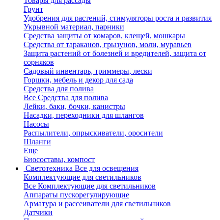
Товары для рассады
Грунт
Удобрения для растений, стимуляторы роста и развития
Укрывной материал, парники
Средства защиты от комаров, клещей, мошкары
Средства от тараканов, грызунов, моли, муравьев
Защита растений от болезней и вредителей, защита от
сорняков
Садовый инвентарь, триммеры, лески
Горшки, мебель и декор для сада
Средства для полива
Все Средства для полива
Лейки, баки, бочки, канистры
Насадки, переходники для шлангов
Насосы
Распылители, опрыскиватели, оросители
Шланги
Еще
Биосоставы, компост
Светотехника
Все для освещения
Комплектующие для светильников
Все Комплектующие для светильников
Аппараты пускорегулирующие
Арматура и рассеиватели для светильников
Датчики