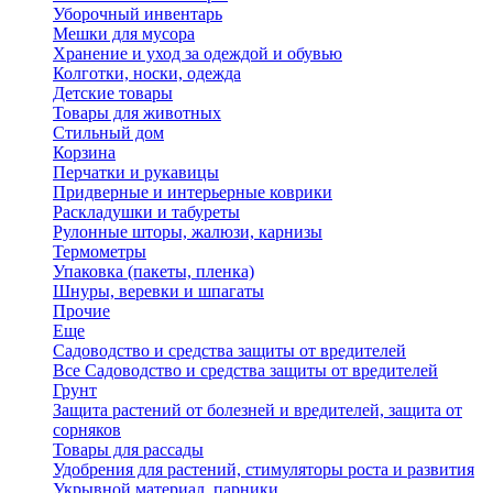
Уборочный инвентарь
Мешки для мусора
Хранение и уход за одеждой и обувью
Колготки, носки, одежда
Детские товары
Товары для животных
Стильный дом
Корзина
Перчатки и рукавицы
Придверные и интерьерные коврики
Раскладушки и табуреты
Рулонные шторы, жалюзи, карнизы
Термометры
Упаковка (пакеты, пленка)
Шнуры, веревки и шпагаты
Прочие
Еще
Садоводство и средства защиты от вредителей
Все Садоводство и средства защиты от вредителей
Грунт
Защита растений от болезней и вредителей, защита от
сорняков
Товары для рассады
Удобрения для растений, стимуляторы роста и развития
Укрывной материал, парники