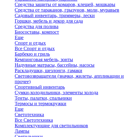
Средства защиты от комаров, клещей, мошкары
Средства от тараканов, грызунов, моли, муравьев
Садовый инвентарь, триммеры, лески
Горшки, мебель и декор для сада
Средства для полива
Биосоставы, компост
Еще
Спорт и отдых
Все Спорт и отдых
Барбекю и гриль
Кемпинговая мебель, зонты
Надувные матрасы, бассейны, насосы
Раскладушки, шезлонги, гамаки
Световозвращатели (значки, жилеты, аппликации и
прочее)
Спортивный инвентарь
Сумки-холодильники, элементы холода
Тенты, палатки, спальники
Термосы и термокружки
Еще
Светотехника
Все Светотехника
Комплектующие для светильников
Лампы
Светильники