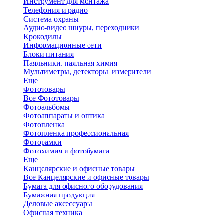
Инструмент для монтажа
Телефония и радио
Система охраны
Аудио-видео шнуры, переходники
Крокодилы
Информационные сети
Блоки питания
Паяльники, паяльная химия
Мультиметры, детекторы, измерители
Еще
Фототовары
Все Фототовары
Фотоальбомы
Фотоаппараты и оптика
Фотопленка
Фотопленка профессиональная
Фоторамки
Фотохимия и фотобумага
Еще
Канцелярские и офисные товары
Все Канцелярские и офисные товары
Бумага для офисного оборудования
Бумажная продукция
Деловые аксессуары
Офисная техника