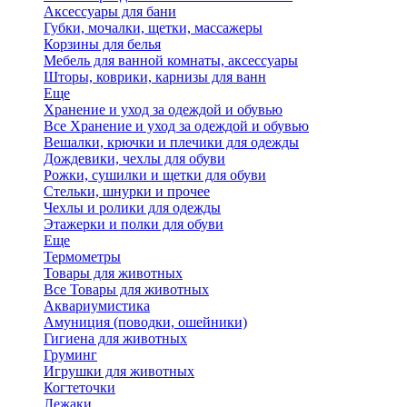
Аксессуары для бани
Губки, мочалки, щетки, массажеры
Корзины для белья
Мебель для ванной комнаты, аксессуары
Шторы, коврики, карнизы для ванн
Еще
Хранение и уход за одеждой и обувью
Все Хранение и уход за одеждой и обувью
Вешалки, крючки и плечики для одежды
Дождевики, чехлы для обуви
Рожки, сушилки и щетки для обуви
Стельки, шнурки и прочее
Чехлы и ролики для одежды
Этажерки и полки для обуви
Еще
Термометры
Товары для животных
Все Товары для животных
Аквариумистика
Амуниция (поводки, ошейники)
Гигиена для животных
Груминг
Игрушки для животных
Когтеточки
Лежаки