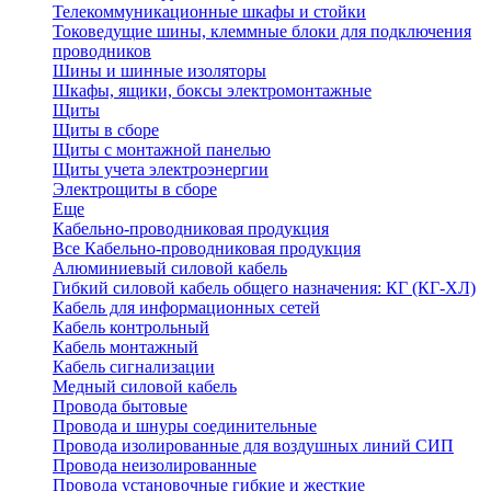
Телекоммуникационные шкафы и стойки
Токоведущие шины, клеммные блоки для подключения
проводников
Шины и шинные изоляторы
Шкафы, ящики, боксы электромонтажные
Щиты
Щиты в сборе
Щиты с монтажной панелью
Щиты учета электроэнергии
Электрощиты в сборе
Еще
Кабельно-проводниковая продукция
Все Кабельно-проводниковая продукция
Алюминиевый силовой кабель
Гибкий силовой кабель общего назначения: КГ (КГ-ХЛ)
Кабель для информационных сетей
Кабель контрольный
Кабель монтажный
Кабель сигнализации
Медный силовой кабель
Провода бытовые
Провода и шнуры соединительные
Провода изолированные для воздушных линий СИП
Провода неизолированные
Провода установочные гибкие и жесткие